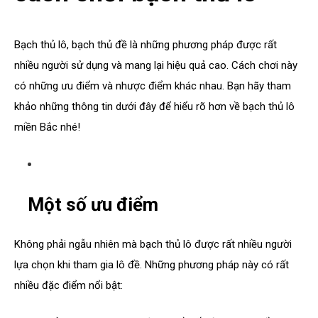
Bạch thủ lô, bạch thủ đề là những phương pháp được rất
nhiều người sử dụng và mang lại hiệu quả cao. Cách chơi này
có những ưu điểm và nhược điểm khác nhau. Bạn hãy tham
khảo những thông tin dưới đây để hiểu rõ hơn về bạch thủ lô
miền Bắc nhé!
Một số ưu điểm
Không phải ngẫu nhiên mà bạch thủ lô được rất nhiều người
lựa chọn khi tham gia lô đề. Những phương pháp này có rất
nhiều đặc điểm nổi bật: