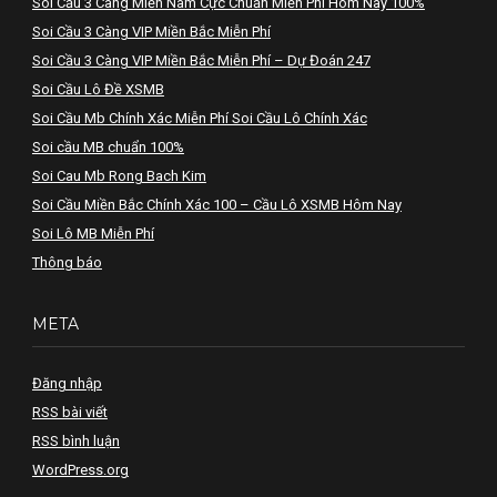
Soi Cầu 3 Càng Miền Nam Cực Chuẩn Miễn Phí Hôm Nay 100%
Soi Cầu 3 Càng VIP Miền Bắc Miễn Phí
Soi Cầu 3 Càng VIP Miền Bắc Miễn Phí – Dự Đoán 247
Soi Cầu Lô Đề XSMB
Soi Cầu Mb Chính Xác Miễn Phí Soi Cầu Lô Chính Xác
Soi cầu MB chuẩn 100%
Soi Cau Mb Rong Bach Kim
Soi Cầu Miền Bắc Chính Xác 100 – Cầu Lô XSMB Hôm Nay
Soi Lô MB Miễn Phí
Thông báo
META
Đăng nhập
RSS bài viết
RSS bình luận
WordPress.org