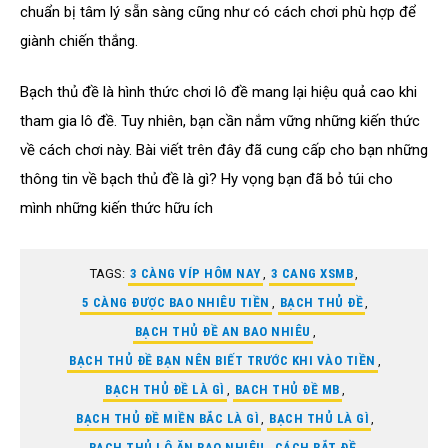
chuẩn bị tâm lý sẵn sàng cũng như có cách chơi phù hợp để
giành chiến thắng.
Bạch thủ đề là hình thức chơi lô đề mang lại hiệu quả cao khi
tham gia lô đề. Tuy nhiên, bạn cần nắm vững những kiến thức
về cách chơi này. Bài viết trên đây đã cung cấp cho bạn những
thông tin về bạch thủ đề là gì? Hy vọng bạn đã bỏ túi cho
mình những kiến thức hữu ích
TAGS:
3 CÀNG VÍP HÔM NAY
,
3 CANG XSMB
,
5 CÀNG ĐƯỢC BAO NHIÊU TIỀN
,
BẠCH THỦ ĐỀ
,
BẠCH THỦ ĐỀ AN BAO NHIÊU
,
BẠCH THỦ ĐỀ BẠN NÊN BIẾT TRƯỚC KHI VÀO TIỀN
,
BẠCH THỦ ĐỀ LÀ GÌ
,
BACH THỦ ĐỀ MB
,
BẠCH THỦ ĐỀ MIỀN BẮC LÀ GÌ
,
BẠCH THỦ LÀ GÌ
,
BẠCH THỦ LÔ ĂN BAO NHIÊU
,
CÁCH BẮT ĐỀ
,