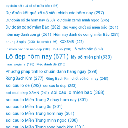
dự đoán kết quả xổ số miền bắc
(193)
Dự đoán kết quả xổ số siêu chính xác hôm nay
(297)
Dự đoán số de hôm nay
(250)
dự đoán xsmb minh ngọc
(245)
Dự đoán xổ số miền Bắc
(282)
Giờ vàng chốt số miền bắc
(261)
hôm nay đánh con gì
(261)
Hôm nay đánh de con gì miền Bắc
(251)
KQXSMB
(227)
khung 3 ngày
(205)
kqsxmb
(198)
lô miền bắc
(259)
lo mien bac con nao dep
(208)
lô 4 số
(204)
Lô đẹp hôm nay
(671)
lấy số miễn phí
(333)
Mẹo đánh đề
(213)
mua so gia re
(198)
Phương pháp tính lô chuẩn đánh hàng ngày
(298)
Rồng Bạch Kim
(277)
Rồng Bạch Kim chốt số hôm nay
(243)
soi cau lo de
(292)
soi cau lo dep
(253)
soi cau lo mien bac
(368)
soi cau lo kep XSMN
(241)
soi cau lo Miền Trung 2 nhay hom nay
(301)
soi cau lo Miền Trung 3s
(301)
soi cau lo Miền Trung hom nay
(301)
soi cau lo Miền Trung minh ngoc
(300)
soi cau lo Miền Trung rong bach kim
(301)