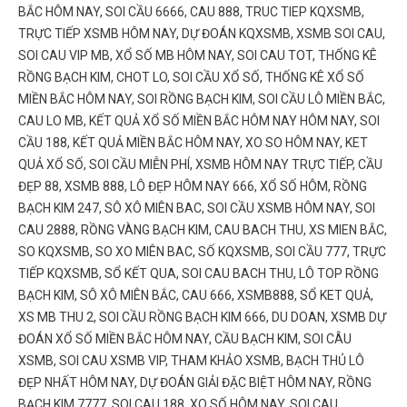
BẮC HÔM NAY, SOI CẦU 6666, CAU 888, TRUC TIEP KQXSMB,
TRỰC TIẾP XSMB HÔM NAY, DỰ ĐOÁN KQXSMB, XSMB SOI CAU,
SOI CAU VIP MB, XỔ SỐ MB HÔM NAY, SOI CAU TOT, THỐNG KÊ
RỒNG BẠCH KIM, CHOT LO, SOI CẦU XỔ SỐ, THỐNG KÊ XỔ SỐ
MIỀN BẮC HÔM NAY, SOI RỒNG BẠCH KIM, SOI CẦU LÔ MIỀN BẮC,
CAU LO MB, KẾT QUẢ XỔ SỐ MIỀN BẮC HÔM NAY HÔM NAY, SOI
CẦU 188, KẾT QUẢ MIỀN BẮC HÔM NAY, XO SO HÔM NAY, KET
QUẢ XỔ SỐ, SOI CẦU MIỄN PHÍ, XSMB HÔM NAY TRỰC TIẾP, CẦU
ĐẸP 88, XSMB 888, LÔ ĐẸP HÔM NAY 666, XỔ SỐ HÔM, RỒNG
BẠCH KIM 247, SÔ XÔ MIÊN BAC, SOI CẦU XSMB HÔM NAY, SOI
CAU 2888, RỒNG VÀNG BẠCH KIM, CAU BACH THU, XS MIEN BẮC,
SO KQXSMB, SO XO MIÊN BAC, SỐ KQXSMB, SOI CẦU 777, TRỰC
TIẾP KQXSMB, SỔ KẾT QUA, SOI CAU BACH THU, LÔ TOP RỒNG
BẠCH KIM, SÔ XÔ MIÊN BẮC, CAU 666, XSMB888, SỔ KET QUẢ,
XS MB THU 2, SOI CẦU RỒNG BẠCH KIM 666, DU DOAN, XSMB DỰ
ĐOÁN XỔ SỐ MIỀN BẮC HÔM NAY, CẦU BẠCH KIM, SOI CÂU
XSMB, SOI CAU XSMB VIP, THAM KHẢO XSMB, BẠCH THỦ LÔ
ĐẸP NHẤT HÔM NAY, DỰ ĐOÁN GIẢI ĐẶC BIỆT HÔM NAY, RỒNG
BẠCH KIM 7777, SOI CAU 188, XO SỐ HÔM NAY, SOI CAU