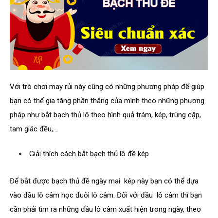
Với trò chơi may rủi này cũng có những phương pháp để giúp
bạn có thể gia tăng phần thắng của mình theo những phương
pháp như bắt bạch thủ lô theo hình quả trám, kép, trùng cặp,
tam giác đều,…
Giải thích cách bắt bạch thủ lô đề kép
Để bắt được bạch thủ đề ngày mai kép này bạn có thể dựa
vào đầu lô câm học đuôi lô câm. Đối với đầu lô câm thì bạn
cần phải tìm ra những đầu lô câm xuất hiện trong ngày, theo