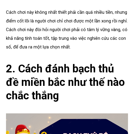
Cách chơi này không nhất thiết phải cần quá nhiều tiền, nhưng
điểm cốt lõi là người chơi chỉ chơi được một lần xong rồi nghỉ.
Cách chơi này đòi hỏi người chơi phải có tâm lý vững vàng, có
khả năng tính toán tốt, tập trung vào việc nghiên cứu các con
số, để đưa ra một lựa chọn nhất.
2. Cách đánh bạch thủ
đề miền bắc như thế nào
chắc thắng