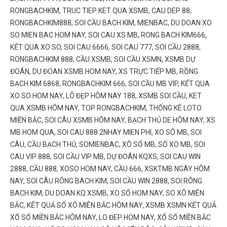
RONGBACHKIM, TRUC TIEP KET QUA XSMB, CAU DEP 88,
RONGBACHKIM888, SOI CẦU BACH KIM, MIENBAC, DU DOAN XO
SO MIEN BAC HOM NAY, SOI CAU XS MB, RONG BACH KIM666,
KẾT QUA XO SO, SOI CAU 6666, SOI CAU 777, SOI CẦU 2888,
RONGBACHKIM 888, CẦU XSMB, SOI CẦU XSMN, XSMB DỰ
ĐOÁN, DU ĐOAN XSMB HOM NAY, XS TRỰC TIẾP MB, RỒNG
BẠCH KIM 6868, RONGBACHKIM 666, SOI CẦU MB VIP, KẾT QUA
XO SO HOM NAY, LÔ ĐẸP HÔM NAY 188, XSMB SOI CẦU, KET
QUA XSMB HÔM NAY, TOP RONGBACHKIM, THỐNG KÊ LOTO
MIỀN BẮC, SOI CÂU XSMB HÔM NAY, BẠCH THỦ DE HÔM NAY, XS
MB HOM QUA, SOI CAU 888 2NHAY MIEN PHI, XO SÔ MB, SOI
CÂU, CẦU BẠCH THỦ, SOMIENBAC, XÔ SỐ MB, SỐ XO MB, SOI
CAU VIP 888, SOI CẦU VIP MB, DỰ ĐOÁN KQXS, SOI CAU WIN
2888, CẦU 888, XOSO HOM NAY, CẦU 666, XSKTMB NGÀY HÔM
NAY, SOI CÂU RÔNG BACH KIM, SOI CẦU WIN 2888, SOI RÔNG
BACH KIM, DU DOAN KQ XSMB, XO SỐ HOM NAY, SO XÔ MIÊN
BẮC, KẾT QUẢ SỔ XÔ MIÊN BẮC HÔM NAY, XSMB XSMN KẾT QUẢ
XỐ SỐ MIỀN BẮC HÔM NAY, LO ĐEP HOM NAY, XỔ SỐ MIỀN BẮC