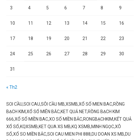
3
4
5
6
7
8
9
10
11
12
13
14
15
16
17
18
19
20
21
22
23
24
25
26
27
28
29
30
31
« Th2
SOI CẦU,SOI CAU,SÔI CẦU MB,XSMB,XỔ SỐ MIEN BAC,RỒNG
BẠCH KIM,XỔ SỐ MIÊN BẮC,KET QUẢ NET,RỒNG BẠCH KIM
666,XỔ SỐ MIỀN BAC,XO SỐ MIỀN BẮC,RONGBẠCHKIM,KẾT QUẢ
XỔ SỐ,KQXSMB,KET QUA XS MB,KQ XSMB,MINH NGỌC,XÔ
SỐ,XỔ SO MIỀN BẮC,SOI CAU MIEN PHI 888,DU DOAN XS MB,DU