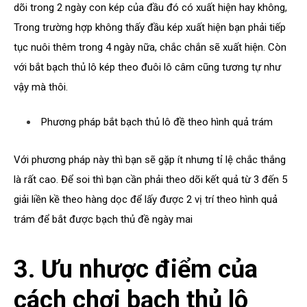
dõi trong 2 ngày con kép của đầu đó có xuất hiện hay không,
Trong trường hợp không thấy đầu kép xuất hiện bạn phải tiếp
tục nuôi thêm trong 4 ngày nữa, chắc chắn sẽ xuất hiện. Còn
với bắt bạch thủ lô kép theo đuôi lô câm cũng tương tự như
vậy mà thôi.
Phương pháp bắt bạch thủ lô đề theo hình quả trám
Với phương pháp này thì bạn sẽ gặp ít nhưng tỉ lệ chắc thắng
là rất cao. Để soi thì bạn cần phải theo dõi kết quả từ 3 đến 5
giải liền kề theo hàng dọc để lấy được 2 vị trí theo hình quả
trám để bắt được bạch thủ đề ngày mai
3. Ưu nhược điểm của
cách chơi bạch thủ lô