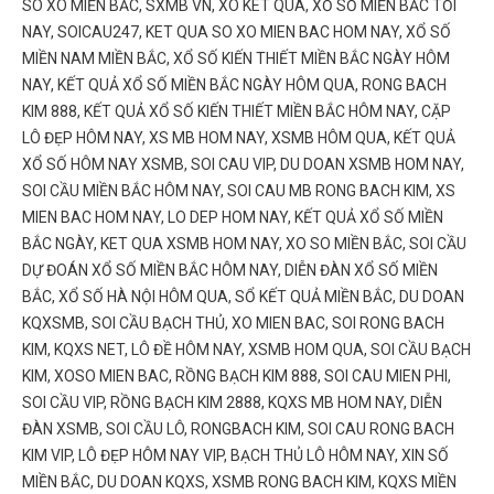
SO XO MIỀN BẮC, SXMB VN, XO KET QUA, XỔ SỐ MIỀN BẮC TỐI
NAY, SOICAU247, KET QUA SO XO MIEN BAC HOM NAY, XỔ SỐ
MIỀN NAM MIỀN BẮC, XỔ SỐ KIẾN THIẾT MIỀN BẮC NGÀY HÔM
NAY, KẾT QUẢ XỔ SỐ MIỀN BẮC NGÀY HÔM QUA, RONG BACH
KIM 888, KẾT QUẢ XỔ SỐ KIẾN THIẾT MIỀN BẮC HÔM NAY, CẶP
LÔ ĐẸP HÔM NAY, XS MB HOM NAY, XSMB HÔM QUA, KẾT QUẢ
XỔ SỐ HÔM NAY XSMB, SOI CAU VIP, DU DOAN XSMB HOM NAY,
SOI CẦU MIỀN BẮC HÔM NAY, SOI CAU MB RONG BACH KIM, XS
MIEN BAC HOM NAY, LO DEP HOM NAY, KẾT QUẢ XỔ SỐ MIỀN
BẮC NGÀY, KET QUA XSMB HOM NAY, XO SO MIỀN BẮC, SOI CẦU
DỰ ĐOÁN XỔ SỐ MIỀN BẮC HÔM NAY, DIỄN ĐÀN XỔ SỐ MIỀN
BẮC, XỔ SỐ HÀ NỘI HÔM QUA, SỔ KẾT QUẢ MIỀN BẮC, DU DOAN
KQXSMB, SOI CẦU BẠCH THỦ, XO MIEN BAC, SOI RONG BACH
KIM, KQXS NET, LÔ ĐỀ HÔM NAY, XSMB HOM QUA, SOI CẦU BẠCH
KIM, XOSO MIEN BAC, RỒNG BẠCH KIM 888, SOI CAU MIEN PHI,
SOI CẦU VIP, RỒNG BẠCH KIM 2888, KQXS MB HOM NAY, DIỄN
ĐÀN XSMB, SOI CẦU LÔ, RONGBACH KIM, SOI CAU RONG BACH
KIM VIP, LÔ ĐẸP HÔM NAY VIP, BẠCH THỦ LÔ HÔM NAY, XIN SỐ
MIỀN BẮC, DU DOAN KQXS, XSMB RONG BACH KIM, KQXS MIỀN