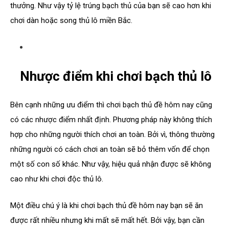
thưởng. Như vậy tỷ lệ trúng bạch thủ của bạn sẽ cao hơn khi
chơi dàn hoặc song thủ lô miền Bắc.
Nhược điểm khi chơi bạch thủ lô
Bên cạnh những ưu điểm thì chơi bạch thủ đề hôm nay cũng
có các nhược điểm nhất định. Phương pháp này không thích
hợp cho những người thích chơi an toàn. Bởi vì, thông thường
những người có cách chơi an toàn sẽ bỏ thêm vốn để chọn
một số con số khác. Như vậy, hiệu quả nhận được sẽ không
cao như khi chơi độc thủ lô.
Một điều chú ý là khi chơi bạch thủ đề hôm nay bạn sẽ ăn
được rất nhiều nhưng khi mất sẽ mất hết. Bởi vậy, bạn cần