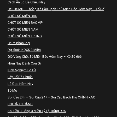
Cách Ăn Lô Đề Chiều Nay
Cau XSMB – Thống Kê Cầu Bạch Thủ Miền Bắc Hôm Nay – Xổ Số
CHỐT SỐ MIỀN BẮC
CHỐT SỐ MIỀN BẮC VIP
CHỐT SỐ MIỀN NAM
CHỐT SỐ MIỀN TRUNG
Chưa phân loại
Dự đoán KQXS 3 Miền
Giờ Vàng Chốt Số Miền Bắc Hôm Nay – Xổ Số 666
Hôm Nay Đánh Con Gì
Kinh Nghiệm Lô Đề
Lấy Số Đề Chuẩn
Lô Đẹp Hôm Nay
Sổ Mơ
Soi Cầu 24h – Soi Cầu 247 – Soi Cầu Bạch Thủ CHÍNH XÁC
SOI CẦU 3 CÀNG
Soi Cầu 3 Càng 3 Miền Tỷ Lệ Trúng 99%