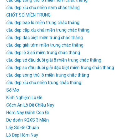
cầu đẹp song thủ lô miền nam chắc thắng
cầu đẹp xíu chủ miền nam chắc thắng
CHỐT SỐ MIỀN TRUNG
cầu đẹp bao lô miền trung chắc thắng
cầu đẹp cặp xíu chủ miền trung chắc thắng
cầu đẹp đặc biệt miền trung chắc thắng
cầu đẹp giải tám miền trung chắc thắng
cầu đẹp lô 3 số miền trung chắc thắng
cầu đẹp sớ đầu đuôi giải 8 miền trung chắc thắng
cầu đẹp sớ đầu đuôi giải đặc biệt miền trung chắc thắng
cầu đẹp song thủ lô miền trung chắc thắng
cầu đẹp xíu chủ miền trung chắc thắng
Sổ Mơ
Kinh Nghiệm Lô Đề
Cách Ăn Lô Đề Chiều Nay
Hôm Nay Đánh Con Gì
Dự đoán KQXS 3 Miền
Lấy Số Đề Chuẩn
Lô Đẹp Hôm Nay