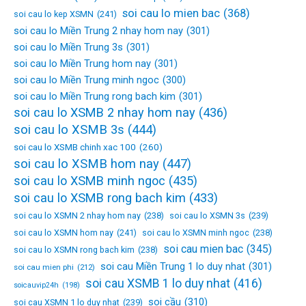
soi cau lo mien bac
(368)
soi cau lo kep XSMN
(241)
soi cau lo Miền Trung 2 nhay hom nay
(301)
soi cau lo Miền Trung 3s
(301)
soi cau lo Miền Trung hom nay
(301)
soi cau lo Miền Trung minh ngoc
(300)
soi cau lo Miền Trung rong bach kim
(301)
soi cau lo XSMB 2 nhay hom nay
(436)
soi cau lo XSMB 3s
(444)
soi cau lo XSMB chinh xac 100
(260)
soi cau lo XSMB hom nay
(447)
soi cau lo XSMB minh ngoc
(435)
soi cau lo XSMB rong bach kim
(433)
soi cau lo XSMN 2 nhay hom nay
(238)
soi cau lo XSMN 3s
(239)
soi cau lo XSMN hom nay
(241)
soi cau lo XSMN minh ngoc
(238)
soi cau mien bac
(345)
soi cau lo XSMN rong bach kim
(238)
soi cau Miền Trung 1 lo duy nhat
(301)
soi cau mien phi
(212)
soi cau XSMB 1 lo duy nhat
(416)
soicauvip24h
(198)
soi cầu
(310)
soi cau XSMN 1 lo duy nhat
(239)