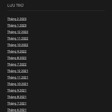
LƯU TRỮ
Tháng 2 2023
Tháng 1 2023
Tháng 12 2022
Tháng 11 2022
Tháng 10 2022
Tháng 9 2022
Tháng 8 2022
Tháng 7 2022
Tháng 12 2021
Tháng 11 2021
Tháng 10 2021
Tháng 9 2021
Tháng 8 2021
Tháng 7 2021
Tháng 6 2021