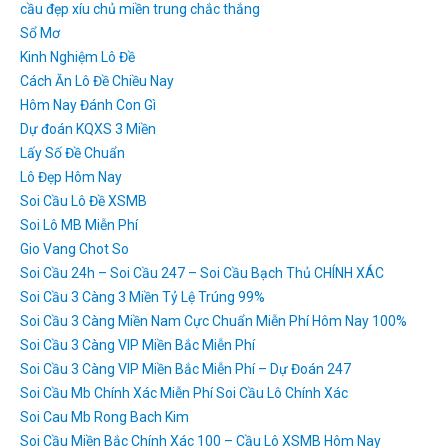
cầu đẹp xíu chủ miền trung chắc thắng
Sổ Mơ
Kinh Nghiệm Lô Đề
Cách Ăn Lô Đề Chiều Nay
Hôm Nay Đánh Con Gì
Dự đoán KQXS 3 Miền
Lấy Số Đề Chuẩn
Lô Đẹp Hôm Nay
Soi Cầu Lô Đề XSMB
Soi Lô MB Miễn Phí
Gio Vang Chot So
Soi Cầu 24h – Soi Cầu 247 – Soi Cầu Bạch Thủ CHÍNH XÁC
Soi Cầu 3 Càng 3 Miền Tỷ Lệ Trúng 99%
Soi Cầu 3 Càng Miền Nam Cực Chuẩn Miễn Phí Hôm Nay 100%
Soi Cầu 3 Càng VIP Miền Bắc Miễn Phí
Soi Cầu 3 Càng VIP Miền Bắc Miễn Phí – Dự Đoán 247
Soi Cầu Mb Chính Xác Miễn Phí Soi Cầu Lô Chính Xác
Soi Cau Mb Rong Bach Kim
Soi Cầu Miền Bắc Chính Xác 100 – Cầu Lô XSMB Hôm Nay