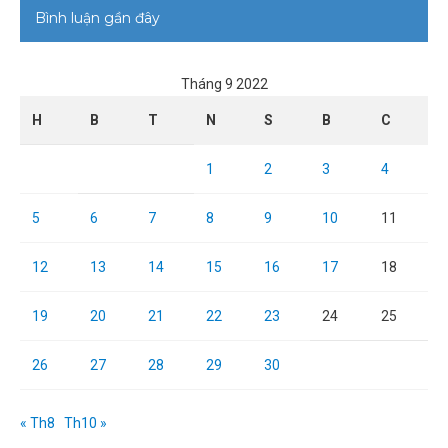
Bình luận gần đây
Tháng 9 2022
H
B
T
N
S
B
C
1
2
3
4
5
6
7
8
9
10
11
12
13
14
15
16
17
18
19
20
21
22
23
24
25
26
27
28
29
30
« Th8
Th10 »