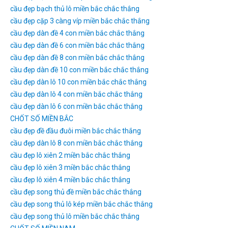
cầu đẹp bạch thủ lô miền bắc chắc thắng
cầu đẹp cặp 3 càng víp miền bắc chắc thắng
cầu đẹp dàn đề 4 con miền bắc chắc thắng
cầu đẹp dàn đề 6 con miền bắc chắc thắng
cầu đẹp dàn đề 8 con miền bắc chắc thắng
cầu đẹp dàn đề 10 con miền bắc chắc thắng
cầu đẹp dàn lô 10 con miền bắc chắc thắng
cầu đẹp dàn lô 4 con miền bắc chắc thắng
cầu đẹp dàn lô 6 con miền bắc chắc thắng
CHỐT SỐ MIỀN BẮC
cầu đẹp đề đầu đuôi miền bắc chắc thắng
cầu đẹp dàn lô 8 con miền bắc chắc thắng
cầu đẹp lô xiên 2 miền bắc chắc thắng
cầu đẹp lô xiên 3 miền bắc chắc thắng
cầu đẹp lô xiên 4 miền bắc chắc thắng
cầu đẹp song thủ đề miền bắc chắc thắng
cầu đẹp song thủ lô kép miền bắc chắc thắng
cầu đẹp song thủ lô miền bắc chắc thắng