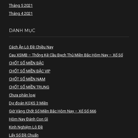
Tháng 5 2021
Tháng 4 2021
DANH MỤC
Cách Ăn Lô Đề Chiều Nay
Cau XSMB – Thống Kê Cầu Bạch Thủ Miền Bắc Hôm Nay – Xổ Số
CHỐT SỐ MIỀN BẮC
CHỐT SỐ MIỀN BẮC VIP
CHỐT SỐ MIỀN NAM
CHỐT SỐ MIỀN TRUNG
Chưa phân loại
Dự đoán KQXS 3 Miền
Giờ Vàng Chốt Số Miền Bắc Hôm Nay – Xổ Số 666
Hôm Nay Đánh Con Gì
Kinh Nghiệm Lô Đề
Lấy Số Đề Chuẩn