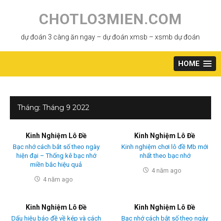
Skip
to
CHOTLO3MIEN.COM
content
dự đoán 3 càng ăn ngay – dự đoán xmsb – xsmb dự đoán
HOME
Tháng:
Tháng 9 2022
Kinh Nghiệm Lô Đề
Kinh Nghiệm Lô Đề
Bạc nhớ cách bắt số theo ngày
Kinh nghiệm chơi lô đề Mb mới
hiện đại – Thống kê bạc nhớ
nhất theo bạc nhớ
miền bắc hiệu quả
4 năm ago
4 năm ago
Kinh Nghiệm Lô Đề
Kinh Nghiệm Lô Đề
Dấu hiệu báo đề về kép và cách
Bạc nhớ cách bắt số theo ngày