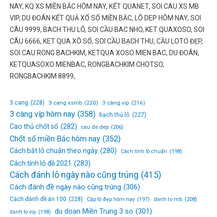
NAY, KQ XS MIỀN BẮC HÔM NAY, KẾT QUANET, SOI CAU XS MB
VIP, DU ĐOÁN KẾT QUẢ XỔ SỐ MIỀN BẮC, LÔ DEP HÔM NAY, SOI
CÂU 9999, BACH THU LÔ, SOI CẦU BAC NHO, KET QUAXOSO, SOI
CÂU 6666, KET QUA XÔ SỐ, SOI CẦU BẠCH THU, CẦU LOTO ĐẸP,
SOI CAU RONG BACHKIM, KETQUA XOSO MIEN BAC, DU ĐOÁN,
KETQUASOXO MIENBAC, RONGBACHKIM CHOTSO,
RONGBACHKIM 8899,
3 cang
(228)
3 cang xsmb
(220)
3 càng vip
(216)
3 càng víp hôm nay
(358)
bạch thủ lô
(227)
Cao thủ chốt số
(282)
cau de dep
(206)
Chốt số miền Bắc hôm nay
(352)
Cách bắt lô chuẩn theo ngày
(280)
Cách tính lô chuẩn
(198)
Cách tính lô đề 2021
(283)
Cách đánh lô ngày nào cũng trúng
(415)
Cách đánh đề ngày nào cũng trúng
(306)
Cách đánh đề ăn 100
(228)
Cặp lô đẹp hôm nay
(197)
danh lo mb
(208)
du doan Miền Trung 3 so
(301)
danh lo vip
(198)