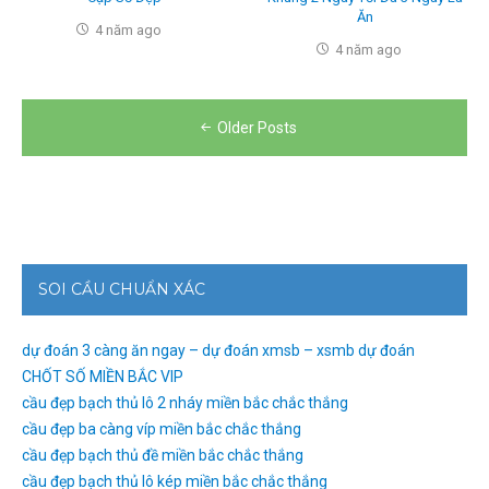
Ăn
4 năm ago
4 năm ago
Điều
Older Posts
hướng
bài
viết
SOI CẦU CHUẨN XÁC
dự đoán 3 càng ăn ngay – dự đoán xmsb – xsmb dự đoán
CHỐT SỐ MIỀN BẮC VIP
cầu đẹp bạch thủ lô 2 nháy miền bắc chắc thắng
cầu đẹp ba càng víp miền bắc chắc thắng
cầu đẹp bạch thủ đề miền bắc chắc thắng
cầu đẹp bạch thủ lô kép miền bắc chắc thắng