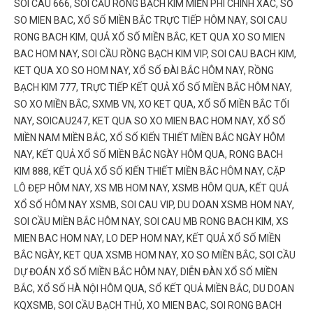
SOI CAU 666, SOI CẦU RỒNG BẠCH KIM MIỄN PHÍ CHÍNH XÁC, SỐ
SO MIEN BAC, XỔ SỐ MIỀN BẮC TRỰC TIẾP HÔM NAY, SOI CAU
RONG BACH KIM, QUẢ XỔ SỐ MIỀN BẮC, KET QUA XO SO MIEN
BAC HOM NAY, SOI CẦU RỒNG BẠCH KIM VIP, SOI CAU BACH KIM,
KET QUA XO SO HOM NAY, XỔ SỐ ĐÀI BẮC HÔM NAY, RỒNG
BẠCH KIM 777, TRỰC TIẾP KẾT QUẢ XỔ SỐ MIỀN BẮC HÔM NAY,
SO XO MIỀN BẮC, SXMB VN, XO KET QUA, XỔ SỐ MIỀN BẮC TỐI
NAY, SOICAU247, KET QUA SO XO MIEN BAC HOM NAY, XỔ SỐ
MIỀN NAM MIỀN BẮC, XỔ SỐ KIẾN THIẾT MIỀN BẮC NGÀY HÔM
NAY, KẾT QUẢ XỔ SỐ MIỀN BẮC NGÀY HÔM QUA, RONG BACH
KIM 888, KẾT QUẢ XỔ SỐ KIẾN THIẾT MIỀN BẮC HÔM NAY, CẶP
LÔ ĐẸP HÔM NAY, XS MB HOM NAY, XSMB HÔM QUA, KẾT QUẢ
XỔ SỐ HÔM NAY XSMB, SOI CAU VIP, DU DOAN XSMB HOM NAY,
SOI CẦU MIỀN BẮC HÔM NAY, SOI CAU MB RONG BACH KIM, XS
MIEN BAC HOM NAY, LO DEP HOM NAY, KẾT QUẢ XỔ SỐ MIỀN
BẮC NGÀY, KET QUA XSMB HOM NAY, XO SO MIỀN BẮC, SOI CẦU
DỰ ĐOÁN XỔ SỐ MIỀN BẮC HÔM NAY, DIỄN ĐÀN XỔ SỐ MIỀN
BẮC, XỔ SỐ HÀ NỘI HÔM QUA, SỔ KẾT QUẢ MIỀN BẮC, DU DOAN
KQXSMB, SOI CẦU BẠCH THỦ, XO MIEN BAC, SOI RONG BACH