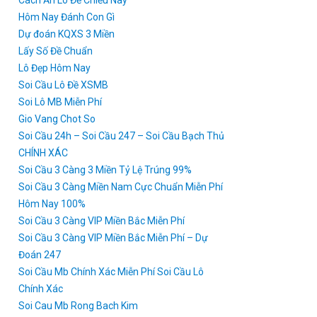
Cách Ăn Lô Đề Chiều Nay
Hôm Nay Đánh Con Gì
Dự đoán KQXS 3 Miền
Lấy Số Đề Chuẩn
Lô Đẹp Hôm Nay
Soi Cầu Lô Đề XSMB
Soi Lô MB Miễn Phí
Gio Vang Chot So
Soi Cầu 24h – Soi Cầu 247 – Soi Cầu Bạch Thủ
CHÍNH XÁC
Soi Cầu 3 Càng 3 Miền Tỷ Lệ Trúng 99%
Soi Cầu 3 Càng Miền Nam Cực Chuẩn Miễn Phí
Hôm Nay 100%
Soi Cầu 3 Càng VIP Miền Bắc Miễn Phí
Soi Cầu 3 Càng VIP Miền Bắc Miễn Phí – Dự
Đoán 247
Soi Cầu Mb Chính Xác Miễn Phí Soi Cầu Lô
Chính Xác
Soi Cau Mb Rong Bach Kim