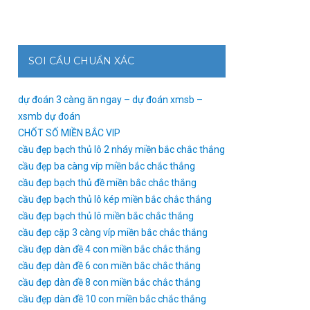
SOI CẦU CHUẨN XÁC
dự đoán 3 càng ăn ngay – dự đoán xmsb –
xsmb dự đoán
CHỐT SỐ MIỀN BẮC VIP
cầu đẹp bạch thủ lô 2 nháy miền bắc chắc thắng
cầu đẹp ba càng víp miền bắc chắc thắng
cầu đẹp bạch thủ đề miền bắc chắc thắng
cầu đẹp bạch thủ lô kép miền bắc chắc thắng
cầu đẹp bạch thủ lô miền bắc chắc thắng
cầu đẹp cặp 3 càng víp miền bắc chắc thắng
cầu đẹp dàn đề 4 con miền bắc chắc thắng
cầu đẹp dàn đề 6 con miền bắc chắc thắng
cầu đẹp dàn đề 8 con miền bắc chắc thắng
cầu đẹp dàn đề 10 con miền bắc chắc thắng