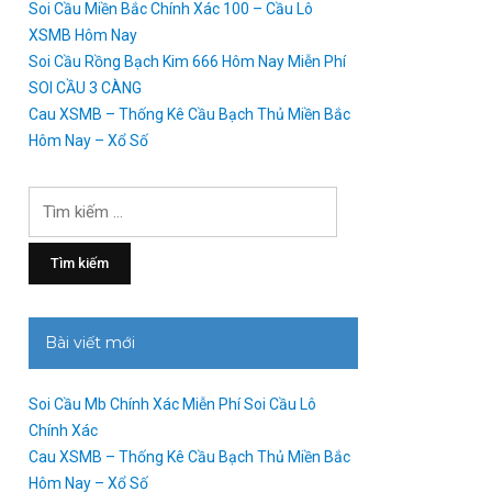
Soi Cầu Miền Bắc Chính Xác 100 – Cầu Lô
XSMB Hôm Nay
Soi Cầu Rồng Bạch Kim 666 Hôm Nay Miễn Phí
SOI CẦU 3 CÀNG
Cau XSMB – Thống Kê Cầu Bạch Thủ Miền Bắc
Hôm Nay – Xổ Số
Tìm
kiếm
cho:
Bài viết mới
Soi Cầu Mb Chính Xác Miễn Phí Soi Cầu Lô
Chính Xác
Cau XSMB – Thống Kê Cầu Bạch Thủ Miền Bắc
Hôm Nay – Xổ Số