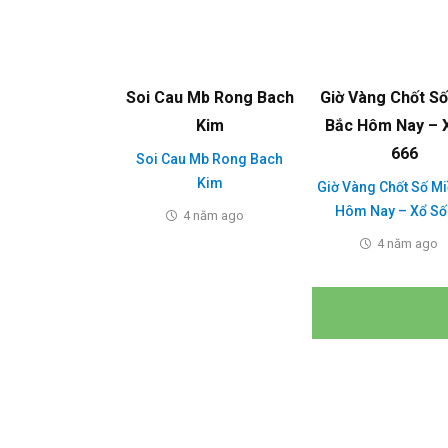
Soi Cau Mb Rong Bach
Giờ Vàng Chốt S
Kim
Bắc Hôm Nay – 
666
Soi Cau Mb Rong Bach
Kim
Giờ Vàng Chốt Số M
Hôm Nay – Xổ Số
4 năm ago
4 năm ago
Điều
hướng
bài
viết