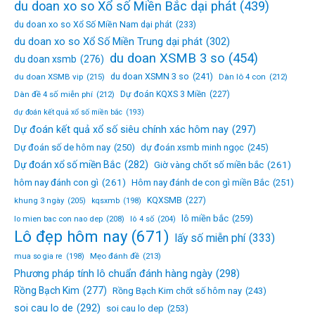
du doan xo so Xổ số Miền Bắc dại phát
(439)
du doan xo so Xổ Số Miền Nam dại phát
(233)
du doan xo so Xổ Số Miền Trung dại phát
(302)
du doan XSMB 3 so
(454)
du doan xsmb
(276)
du doan XSMN 3 so
(241)
du doan XSMB vip
(215)
Dàn lô 4 con
(212)
Dàn đề 4 số miễn phí
(212)
Dự đoán KQXS 3 Miền
(227)
dự đoán kết quả xổ số miền bắc
(193)
Dự đoán kết quả xổ số siêu chính xác hôm nay
(297)
Dự đoán số de hôm nay
(250)
dự đoán xsmb minh ngọc
(245)
Dự đoán xổ số miền Bắc
(282)
Giờ vàng chốt số miền bắc
(261)
hôm nay đánh con gì
(261)
Hôm nay đánh de con gì miền Bắc
(251)
KQXSMB
(227)
khung 3 ngày
(205)
kqsxmb
(198)
lô miền bắc
(259)
lo mien bac con nao dep
(208)
lô 4 số
(204)
Lô đẹp hôm nay
(671)
lấy số miễn phí
(333)
Mẹo đánh đề
(213)
mua so gia re
(198)
Phương pháp tính lô chuẩn đánh hàng ngày
(298)
Rồng Bạch Kim
(277)
Rồng Bạch Kim chốt số hôm nay
(243)
soi cau lo de
(292)
soi cau lo dep
(253)