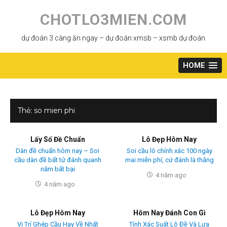
Skip
to
CHOTLO3MIEN.COM
content
dự đoán 3 càng ăn ngay – dự đoán xmsb – xsmb dự đoán
HOME
Thẻ:
so mien phi
Lấy Số Đề Chuẩn
Lô Đẹp Hôm Nay
Dàn đề chuẩn hôm nay – Soi
Soi cầu lô chính xác 100 ngày
cầu dàn đề bất tử đánh quanh
mai miễn phí, cứ đánh là thắng
năm bất bại
4 năm ago
4 năm ago
Lô Đẹp Hôm Nay
Hôm Nay Đánh Con Gì
Vị Trí Ghép Cầu Hay Về Nhất
Tính Xác Suất Lô Đề Và Lựa