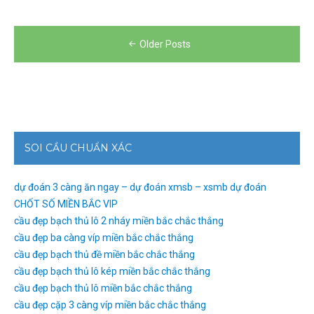
Điều
Older Posts
hướng
bài
viết
SOI CẦU CHUẨN XÁC
dự đoán 3 càng ăn ngay – dự đoán xmsb – xsmb dự đoán
CHỐT SỐ MIỀN BẮC VIP
cầu đẹp bạch thủ lô 2 nháy miền bắc chắc thắng
cầu đẹp ba càng víp miền bắc chắc thắng
cầu đẹp bạch thủ đề miền bắc chắc thắng
cầu đẹp bạch thủ lô kép miền bắc chắc thắng
cầu đẹp bạch thủ lô miền bắc chắc thắng
cầu đẹp cặp 3 càng víp miền bắc chắc thắng