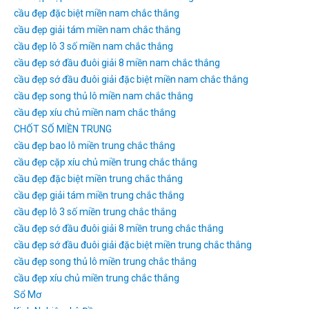
cầu đẹp đặc biệt miền nam chắc thắng
cầu đẹp giải tám miền nam chắc thắng
cầu đẹp lô 3 số miền nam chắc thắng
cầu đẹp sớ đầu đuôi giải 8 miền nam chắc thắng
cầu đẹp sớ đầu đuôi giải đặc biệt miền nam chắc thắng
cầu đẹp song thủ lô miền nam chắc thắng
cầu đẹp xíu chủ miền nam chắc thắng
CHỐT SỐ MIỀN TRUNG
cầu đẹp bao lô miền trung chắc thắng
cầu đẹp cặp xíu chủ miền trung chắc thắng
cầu đẹp đặc biệt miền trung chắc thắng
cầu đẹp giải tám miền trung chắc thắng
cầu đẹp lô 3 số miền trung chắc thắng
cầu đẹp sớ đầu đuôi giải 8 miền trung chắc thắng
cầu đẹp sớ đầu đuôi giải đặc biệt miền trung chắc thắng
cầu đẹp song thủ lô miền trung chắc thắng
cầu đẹp xíu chủ miền trung chắc thắng
Sổ Mơ