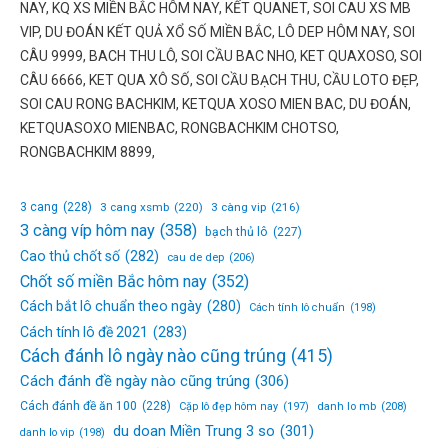
NAY, KQ XS MIỀN BẮC HÔM NAY, KẾT QUANET, SOI CAU XS MB
VIP, DU ĐOÁN KẾT QUẢ XỔ SỐ MIỀN BẮC, LÔ DEP HÔM NAY, SOI
CÂU 9999, BACH THU LÔ, SOI CẦU BAC NHO, KET QUAXOSO, SOI
CÂU 6666, KET QUA XÔ SỐ, SOI CẦU BẠCH THU, CẦU LOTO ĐẸP,
SOI CAU RONG BACHKIM, KETQUA XOSO MIEN BAC, DU ĐOÁN,
KETQUASOXO MIENBAC, RONGBACHKIM CHOTSO,
RONGBACHKIM 8899,
3 cang
(228)
3 cang xsmb
(220)
3 càng vip
(216)
3 càng víp hôm nay
(358)
bạch thủ lô
(227)
Cao thủ chốt số
(282)
cau de dep
(206)
Chốt số miền Bắc hôm nay
(352)
Cách bắt lô chuẩn theo ngày
(280)
Cách tính lô chuẩn
(198)
Cách tính lô đề 2021
(283)
Cách đánh lô ngày nào cũng trúng
(415)
Cách đánh đề ngày nào cũng trúng
(306)
Cách đánh đề ăn 100
(228)
Cặp lô đẹp hôm nay
(197)
danh lo mb
(208)
du doan Miền Trung 3 so
(301)
danh lo vip
(198)