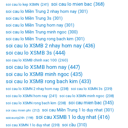
soi cau lo mien bac
(368)
soi cau lo kep XSMN
(241)
soi cau lo Miền Trung 2 nhay hom nay
(301)
soi cau lo Miền Trung 3s
(301)
soi cau lo Miền Trung hom nay
(301)
soi cau lo Miền Trung minh ngoc
(300)
soi cau lo Miền Trung rong bach kim
(301)
soi cau lo XSMB 2 nhay hom nay
(436)
soi cau lo XSMB 3s
(444)
soi cau lo XSMB chinh xac 100
(260)
soi cau lo XSMB hom nay
(447)
soi cau lo XSMB minh ngoc
(435)
soi cau lo XSMB rong bach kim
(433)
soi cau lo XSMN 2 nhay hom nay
(238)
soi cau lo XSMN 3s
(239)
soi cau lo XSMN hom nay
(241)
soi cau lo XSMN minh ngoc
(238)
soi cau mien bac
(345)
soi cau lo XSMN rong bach kim
(238)
soi cau Miền Trung 1 lo duy nhat
(301)
soi cau mien phi
(212)
soi cau XSMB 1 lo duy nhat
(416)
soicauvip24h
(198)
soi cầu
(310)
soi cau XSMN 1 lo duy nhat
(239)