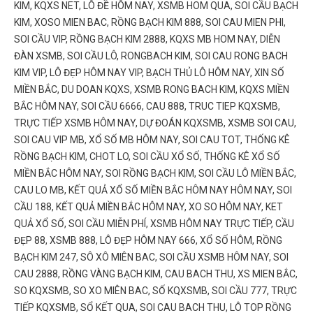
KIM, KQXS NET, LÔ ĐỀ HÔM NAY, XSMB HOM QUA, SOI CẦU BẠCH
KIM, XOSO MIEN BAC, RỒNG BẠCH KIM 888, SOI CAU MIEN PHI,
SOI CẦU VIP, RỒNG BẠCH KIM 2888, KQXS MB HOM NAY, DIỄN
ĐÀN XSMB, SOI CẦU LÔ, RONGBACH KIM, SOI CAU RONG BACH
KIM VIP, LÔ ĐẸP HÔM NAY VIP, BẠCH THỦ LÔ HÔM NAY, XIN SỐ
MIỀN BẮC, DU DOAN KQXS, XSMB RONG BACH KIM, KQXS MIỀN
BẮC HÔM NAY, SOI CẦU 6666, CAU 888, TRUC TIEP KQXSMB,
TRỰC TIẾP XSMB HÔM NAY, DỰ ĐOÁN KQXSMB, XSMB SOI CAU,
SOI CAU VIP MB, XỔ SỐ MB HÔM NAY, SOI CAU TOT, THỐNG KÊ
RỒNG BẠCH KIM, CHOT LO, SOI CẦU XỔ SỐ, THỐNG KÊ XỔ SỐ
MIỀN BẮC HÔM NAY, SOI RỒNG BẠCH KIM, SOI CẦU LÔ MIỀN BẮC,
CAU LO MB, KẾT QUẢ XỔ SỐ MIỀN BẮC HÔM NAY HÔM NAY, SOI
CẦU 188, KẾT QUẢ MIỀN BẮC HÔM NAY, XO SO HÔM NAY, KET
QUẢ XỔ SỐ, SOI CẦU MIỄN PHÍ, XSMB HÔM NAY TRỰC TIẾP, CẦU
ĐẸP 88, XSMB 888, LÔ ĐẸP HÔM NAY 666, XỔ SỐ HÔM, RỒNG
BẠCH KIM 247, SÔ XÔ MIÊN BAC, SOI CẦU XSMB HÔM NAY, SOI
CAU 2888, RỒNG VÀNG BẠCH KIM, CAU BACH THU, XS MIEN BẮC,
SO KQXSMB, SO XO MIÊN BAC, SỐ KQXSMB, SOI CẦU 777, TRỰC
TIẾP KQXSMB, SỔ KẾT QUA, SOI CAU BACH THU, LÔ TOP RỒNG