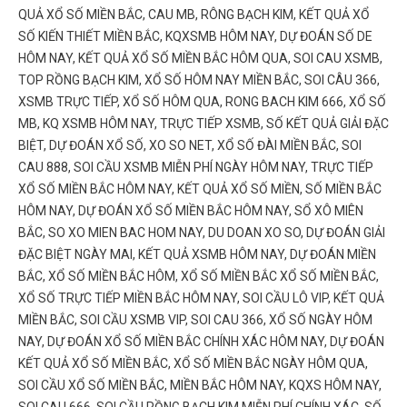
QUẢ XỔ SỐ MIỀN BẮC, CAU MB, RÔNG BẠCH KIM, KẾT QUẢ XỔ
SỐ KIẾN THIẾT MIỀN BẮC, KQXSMB HÔM NAY, DỰ ĐOÁN SỐ DE
HÔM NAY, KẾT QUẢ XỔ SỐ MIỀN BẮC HÔM QUA, SOI CAU XSMB,
TOP RỒNG BẠCH KIM, XỔ SỐ HÔM NAY MIỀN BẮC, SOI CÂU 366,
XSMB TRỰC TIẾP, XỔ SỐ HÔM QUA, RONG BACH KIM 666, XỔ SỐ
MB, KQ XSMB HÔM NAY, TRỰC TIẾP XSMB, SỐ KẾT QUẢ GIẢI ĐẶC
BIỆT, DỰ ĐOÁN XỔ SỐ, XO SO NET, XỔ SỐ ĐÀI MIỀN BẮC, SOI
CAU 888, SOI CẦU XSMB MIỄN PHÍ NGÀY HÔM NAY, TRỰC TIẾP
XỔ SỐ MIỀN BẮC HÔM NAY, KẾT QUẢ XỔ SỐ MIỀN, SỐ MIỀN BẮC
HÔM NAY, DỰ ĐOÁN XỔ SỐ MIỀN BẮC HÔM NAY, SỔ XÔ MIÊN
BẮC, SO XO MIEN BAC HOM NAY, DU DOAN XO SO, DỰ ĐOÁN GIẢI
ĐẶC BIỆT NGÀY MAI, KẾT QUẢ XSMB HÔM NAY, DỰ ĐOÁN MIỀN
BẮC, XỔ SỐ MIỀN BẮC HÔM, XỔ SỐ MIỀN BẮC XỔ SỐ MIỀN BẮC,
XỔ SỐ TRỰC TIẾP MIỀN BẮC HÔM NAY, SOI CẦU LÔ VIP, KẾT QUẢ
MIỀN BẮC, SOI CẦU XSMB VIP, SOI CAU 366, XỔ SỐ NGÀY HÔM
NAY, DỰ ĐOÁN XỔ SỐ MIỀN BẮC CHÍNH XÁC HÔM NAY, DỰ ĐOÁN
KẾT QUẢ XỔ SỐ MIỀN BẮC, XỔ SỐ MIỀN BẮC NGÀY HÔM QUA,
SOI CẦU XỔ SỐ MIỀN BẮC, MIỀN BẮC HÔM NAY, KQXS HÔM NAY,
SOI CAU 666, SOI CẦU RỒNG BẠCH KIM MIỄN PHÍ CHÍNH XÁC, SỐ