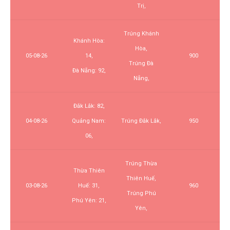
Trị,
Trúng Khánh
Khánh Hòa:
Hòa,
05-08-26
14,
900
Trúng Đà
Đà Nẵng: 92,
Nẵng,
Đắk Lắk: 82,
04-08-26
Quảng Nam:
Trúng Đắk Lắk,
950
06,
Trúng Thừa
Thừa Thiên
Thiên Huế,
03-08-26
Huế: 31,
960
Trúng Phú
Phú Yên: 21,
Yên,