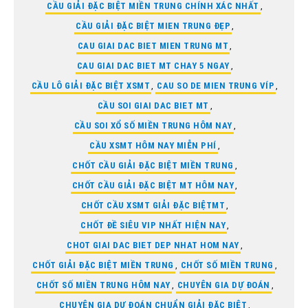
CẦU GIẢI ĐẶC BIỆT MIỀN TRUNG CHÍNH XÁC NHẤT
,
CẦU GIẢI ĐẶC BIỆT MIEN TRUNG ĐẸP
,
CAU GIAI DAC BIET MIEN TRUNG MT
,
CAU GIAI DAC BIET MT CHAY 5 NGAY
,
CẦU LÔ GIẢI ĐẶC BIỆT XSMT
,
CAU SO DE MIEN TRUNG VÍP
,
CẦU SOI GIAI DAC BIET MT
,
CẦU SOI XỔ SỐ MIỀN TRUNG HÔM NAY
,
CẦU XSMT HÔM NAY MIỄN PHÍ
,
CHỐT CẦU GIẢI ĐẶC BIỆT MIỀN TRUNG
,
CHỐT CẦU GIẢI ĐẶC BIỆT MT HÔM NAY
,
CHỐT CẦU XSMT GIẢI ĐẶC BIỆTMT
,
CHỐT ĐỀ SIÊU VIP NHẤT HIỆN NAY
,
CHOT GIAI DAC BIET DEP NHAT HOM NAY
,
CHỐT GIẢI ĐẶC BIỆT MIỀN TRUNG
,
CHỐT SỐ MIỀN TRUNG
,
CHỐT SỐ MIỀN TRUNG HÔM NAY
,
CHUYÊN GIA DỰ ĐOÁN
,
CHUYÊN GIA DỰ ĐOÁN CHUẨN GIẢI ĐẶC BIỆT
,