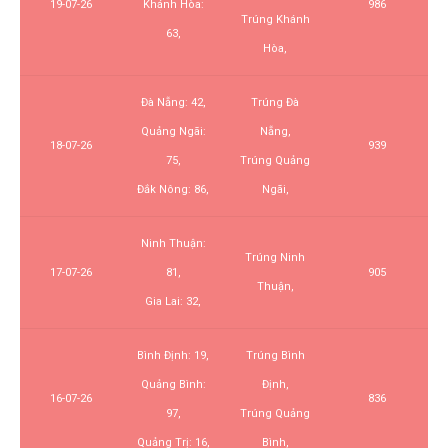
19-07-26
Khánh Hòa:
986
Trúng Khánh
63,
Hòa,
Đà Nẵng: 42,
Trúng Đà
Quảng Ngãi:
Nẵng,
18-07-26
939
75,
Trúng Quảng
Đắk Nông: 86,
Ngãi,
Ninh Thuận:
Trúng Ninh
17-07-26
81,
905
Thuận,
Gia Lai: 32,
Bình Định: 19,
Trúng Bình
Quảng Bình:
Định,
16-07-26
836
97,
Trúng Quảng
Quảng Trị: 16,
Bình,