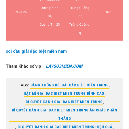
Quảng Bình:
Trúng Quảng
09-07-26
876
94,
Bình,
Quảng Trị: 23,
Trúng Quảng
Trị,
soi cầu giải đặc biệt miền nam
Tham Khảo số vip :
LAYSO3MIEN.COM
TAGS:
BẢNG THỐNG KÊ GIẢI ĐẶC BIỆT MIỀN TRUNG
,
BẬT MÍ GIAI DAC BIET MIEN TRUNG ĐỈNH CAO
,
BÍ QUYẾT ĐÁNH GIAI DAC BIET MIEN TRUNG
,
BÍ QUYẾT ĐÁNH GIAI DAC BIET MIEN TRUNG ĂN CHẮC PHẦN
THẮNG
,
BÍ QUYẾT ĐÁNH GIAI DAC BIET MIEN TRUNG HIỆU QUẢ
,