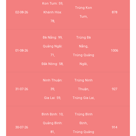
Kon Tum: 59,
Trúng Kon
02-08-26
Khánh Hòa:
878
Tum,
78,
Đà Nẵng: 99,
Trúng Đà
Quảng Ngãi:
Nẵng,
01-08-26
1006
71,
Trúng Quảng
Đắk Nông: 58,
Ngãi,
Ninh Thuận:
Trúng Ninh
31-07-26
39,
Thuận,
927
Gia Lai: 59,
Trúng Gia Lai,
Bình Định: 10,
Trúng Bình
Quảng Bình:
Định,
30-07-26
914
81,
Trúng Quảng