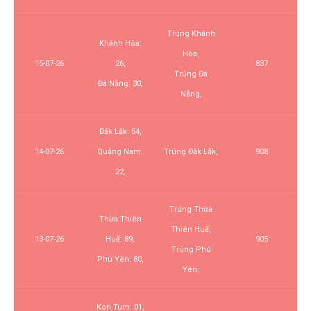
Trúng Khánh
Khánh Hòa:
Hòa,
15-07-26
26,
837
Trúng Đà
Đà Nẵng: 30,
Nẵng,
Đắk Lắk: 54,
14-07-26
Quảng Nam:
Trúng Đắk Lắk,
908
22,
Trúng Thừa
Thừa Thiên
Thiên Huế,
13-07-26
Huế: 89,
905
Trúng Phú
Phú Yên: 80,
Yên,
Kon Tum: 01,