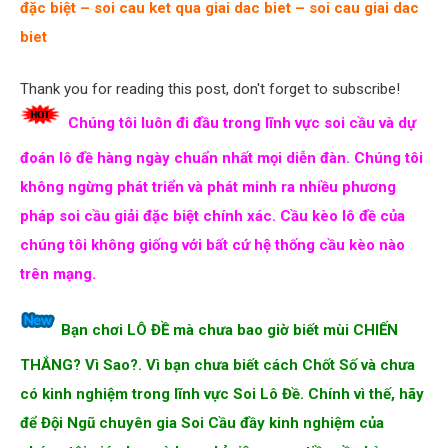
đặc biệt – soi cau ket qua giai dac biet – soi cau giai dac
biet
Thank you for reading this post, don't forget to subscribe!
Chúng tôi luôn đi đầu trong lĩnh vực soi cầu và dự
đoán lô đề hàng ngày chuẩn nhất mọi diễn đàn. Chúng tôi
không ngừng phát triển và phát minh ra nhiều phương
pháp soi cầu giải đặc biệt chính xác. Cầu kèo lô đề của
chúng tôi không giống với bất cứ hệ thống cầu kèo nào
trên mạng.
Bạn chơi LÔ ĐỀ mà chưa bao giờ biết mùi CHIẾN
THẮNG? Vì Sao?.
Vì bạn chưa biết cách Chốt Số và chưa
có kinh nghiệm trong lĩnh vực Soi Lô Đề. Chính vì thế, hãy
để Đội Ngũ chuyên gia Soi Cầu đầy kinh nghiệm của