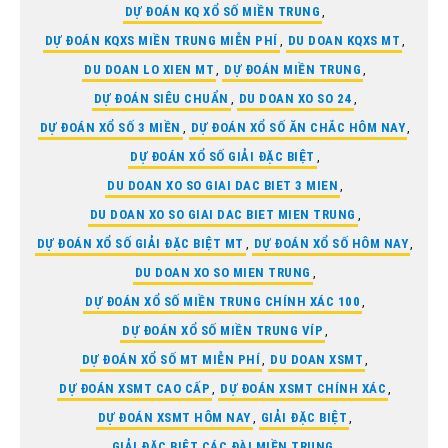
DỰ ĐOÁN KQ XỔ SỐ MIỀN TRUNG
,
DỰ ĐOÁN KQXS MIỀN TRUNG MIỄN PHÍ
,
DU DOAN KQXS MT
,
DU DOAN LO XIEN MT
,
DỰ ĐOÁN MIỀN TRUNG
,
DỰ ĐOÁN SIÊU CHUẨN
,
DU DOAN XO SO 24
,
DỰ ĐOÁN XỔ SỐ 3 MIỀN
,
DỰ ĐOÁN XỔ SỐ ĂN CHẮC HÔM NAY
,
DỰ ĐOÁN XỔ SỐ GIẢI ĐẶC BIỆT
,
DU DOAN XO SO GIAI DAC BIET 3 MIEN
,
DU DOAN XO SO GIAI DAC BIET MIEN TRUNG
,
DỰ ĐOÁN XỔ SỐ GIẢI ĐẶC BIỆT MT
,
DỰ ĐOÁN XỔ SỐ HÔM NAY
,
DU DOAN XO SO MIEN TRUNG
,
DỰ ĐOÁN XỔ SỐ MIỀN TRUNG CHÍNH XÁC 100
,
DỰ ĐOÁN XỔ SỐ MIỀN TRUNG VÍP
,
DỰ ĐOÁN XỔ SỐ MT MIỄN PHÍ
,
DU DOAN XSMT
,
DỰ ĐOÁN XSMT CAO CẤP
,
DỰ ĐOÁN XSMT CHÍNH XÁC
,
DỰ ĐOÁN XSMT HÔM NAY
,
GIẢI ĐẶC BIỆT
,
GIẢI ĐẶC BIỆT CÁC ĐÀI MIỀN TRUNG
,