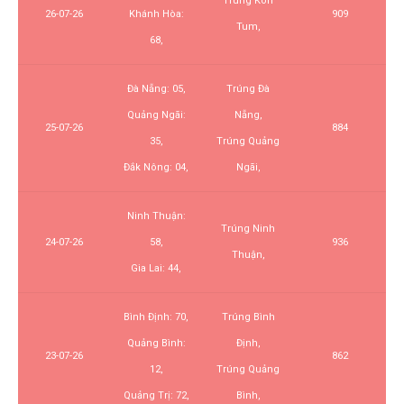
Trúng Kon
26-07-26
Khánh Hòa:
909
Tum,
68,
Đà Nẵng: 05,
Trúng Đà
Quảng Ngãi:
Nẵng,
25-07-26
884
35,
Trúng Quảng
Đắk Nông: 04,
Ngãi,
Ninh Thuận:
Trúng Ninh
24-07-26
58,
936
Thuận,
Gia Lai: 44,
Bình Định: 70,
Trúng Bình
Quảng Bình:
Định,
23-07-26
862
12,
Trúng Quảng
Quảng Trị: 72,
Bình,