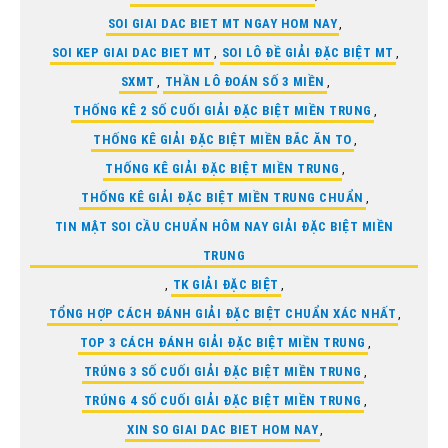
SOI GIAI DAC BIET MT NGAY HOM NAY
,
SOI KEP GIAI DAC BIET MT
,
SOI LÔ ĐỀ GIẢI ĐẶC BIỆT MT
,
SXMT
,
THẦN LÔ ĐOÁN SỐ 3 MIỀN
,
THỐNG KÊ 2 SỐ CUỐI GIẢI ĐẶC BIỆT MIỀN TRUNG
,
THỐNG KÊ GIẢI ĐẶC BIỆT MIỀN BẮC ĂN TO
,
THỐNG KÊ GIẢI ĐẶC BIỆT MIỀN TRUNG
,
THỐNG KÊ GIẢI ĐẶC BIỆT MIỀN TRUNG CHUẨN
,
TIN MẬT SOI CẦU CHUẨN HÔM NAY GIẢI ĐẶC BIỆT MIỀN
TRUNG
,
TK GIẢI ĐẶC BIỆT
,
TỔNG HỢP CÁCH ĐÁNH GIẢI ĐẶC BIỆT CHUẨN XÁC NHẤT
,
TOP 3 CÁCH ĐÁNH GIẢI ĐẶC BIỆT MIỀN TRUNG
,
TRÚNG 3 SỐ CUỐI GIẢI ĐẶC BIỆT MIỀN TRUNG
,
TRÚNG 4 SỐ CUỐI GIẢI ĐẶC BIỆT MIỀN TRUNG
,
XIN SO GIAI DAC BIET HOM NAY
,