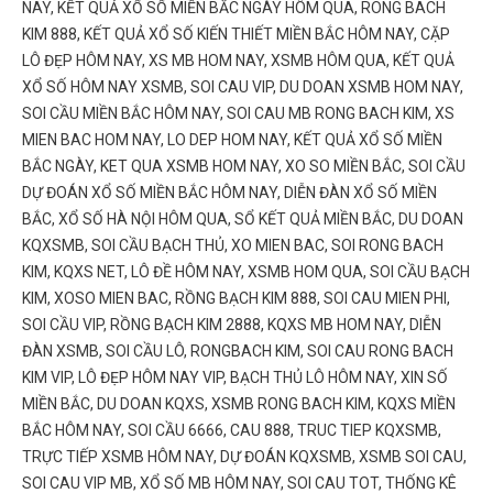
NAY, KẾT QUẢ XỔ SỐ MIỀN BẮC NGÀY HÔM QUA, RONG BACH
KIM 888, KẾT QUẢ XỔ SỐ KIẾN THIẾT MIỀN BẮC HÔM NAY, CẶP
LÔ ĐẸP HÔM NAY, XS MB HOM NAY, XSMB HÔM QUA, KẾT QUẢ
XỔ SỐ HÔM NAY XSMB, SOI CAU VIP, DU DOAN XSMB HOM NAY,
SOI CẦU MIỀN BẮC HÔM NAY, SOI CAU MB RONG BACH KIM, XS
MIEN BAC HOM NAY, LO DEP HOM NAY, KẾT QUẢ XỔ SỐ MIỀN
BẮC NGÀY, KET QUA XSMB HOM NAY, XO SO MIỀN BẮC, SOI CẦU
DỰ ĐOÁN XỔ SỐ MIỀN BẮC HÔM NAY, DIỄN ĐÀN XỔ SỐ MIỀN
BẮC, XỔ SỐ HÀ NỘI HÔM QUA, SỔ KẾT QUẢ MIỀN BẮC, DU DOAN
KQXSMB, SOI CẦU BẠCH THỦ, XO MIEN BAC, SOI RONG BACH
KIM, KQXS NET, LÔ ĐỀ HÔM NAY, XSMB HOM QUA, SOI CẦU BẠCH
KIM, XOSO MIEN BAC, RỒNG BẠCH KIM 888, SOI CAU MIEN PHI,
SOI CẦU VIP, RỒNG BẠCH KIM 2888, KQXS MB HOM NAY, DIỄN
ĐÀN XSMB, SOI CẦU LÔ, RONGBACH KIM, SOI CAU RONG BACH
KIM VIP, LÔ ĐẸP HÔM NAY VIP, BẠCH THỦ LÔ HÔM NAY, XIN SỐ
MIỀN BẮC, DU DOAN KQXS, XSMB RONG BACH KIM, KQXS MIỀN
BẮC HÔM NAY, SOI CẦU 6666, CAU 888, TRUC TIEP KQXSMB,
TRỰC TIẾP XSMB HÔM NAY, DỰ ĐOÁN KQXSMB, XSMB SOI CAU,
SOI CAU VIP MB, XỔ SỐ MB HÔM NAY, SOI CAU TOT, THỐNG KÊ