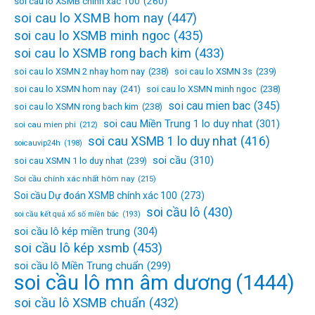
soi cau lo XSMB chinh xac 100
(260)
soi cau lo XSMB hom nay
(447)
soi cau lo XSMB minh ngoc
(435)
soi cau lo XSMB rong bach kim
(433)
soi cau lo XSMN 2 nhay hom nay
(238)
soi cau lo XSMN 3s
(239)
soi cau lo XSMN hom nay
(241)
soi cau lo XSMN minh ngoc
(238)
soi cau mien bac
(345)
soi cau lo XSMN rong bach kim
(238)
soi cau Miền Trung 1 lo duy nhat
(301)
soi cau mien phi
(212)
soi cau XSMB 1 lo duy nhat
(416)
soicauvip24h
(198)
soi cầu
(310)
soi cau XSMN 1 lo duy nhat
(239)
Soi cầu chính xác nhất hôm nay
(215)
Soi cầu Dự đoán XSMB chính xác 100
(273)
soi cầu lô
(430)
soi cầu kết quả xổ số miền bắc
(193)
soi cầu lô kép miền trung
(304)
soi cầu lô kép xsmb
(453)
soi cầu lô Miền Trung chuẩn
(299)
soi cầu lô mn âm dương
(1444)
soi cầu lô XSMB chuẩn
(432)