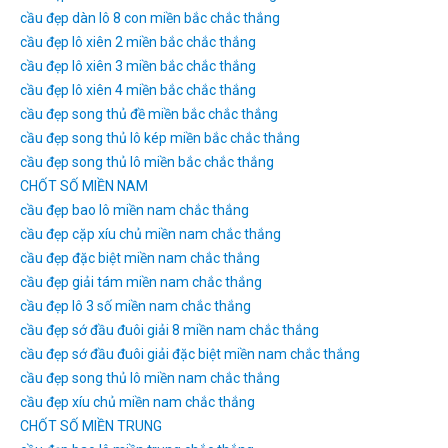
cầu đẹp dàn lô 8 con miền bắc chắc thắng
cầu đẹp lô xiên 2 miền bắc chắc thắng
cầu đẹp lô xiên 3 miền bắc chắc thắng
cầu đẹp lô xiên 4 miền bắc chắc thắng
cầu đẹp song thủ đề miền bắc chắc thắng
cầu đẹp song thủ lô kép miền bắc chắc thắng
cầu đẹp song thủ lô miền bắc chắc thắng
CHỐT SỐ MIỀN NAM
cầu đẹp bao lô miền nam chắc thắng
cầu đẹp cặp xíu chủ miền nam chắc thắng
cầu đẹp đặc biệt miền nam chắc thắng
cầu đẹp giải tám miền nam chắc thắng
cầu đẹp lô 3 số miền nam chắc thắng
cầu đẹp sớ đầu đuôi giải 8 miền nam chắc thắng
cầu đẹp sớ đầu đuôi giải đặc biệt miền nam chắc thắng
cầu đẹp song thủ lô miền nam chắc thắng
cầu đẹp xíu chủ miền nam chắc thắng
CHỐT SỐ MIỀN TRUNG