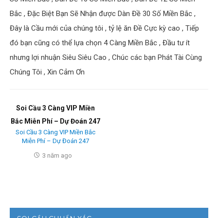
Bắc , Đặc Biệt Bạn Sẽ Nhận được Dàn Đề 30 Số Miền Bắc ,
Đây là Cầu mới của chúng tôi , tỷ lệ ăn Đề Cực kỳ cao , Tiếp
đó bạn cũng có thể lựa chọn 4 Càng Miền Bắc , Đầu tư ít
nhưng lợi nhuận Siêu Siêu Cao , Chúc các bạn Phát Tài Cùng
Chúng Tôi , Xin Cảm Ơn
Soi Cầu 3 Càng VIP Miền
Bắc Miễn Phí – Dự Đoán 247
Soi Cầu 3 Càng VIP Miền Bắc
Miễn Phí – Dự Đoán 247
3 năm ago