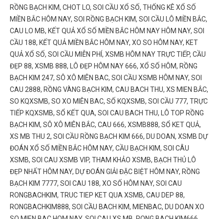
RỒNG BẠCH KIM, CHOT LO, SOI CẦU XỔ SỐ, THỐNG KÊ XỔ SỐ
MIỀN BẮC HÔM NAY, SOI RỒNG BẠCH KIM, SOI CẦU LÔ MIỀN BẮC,
CAU LO MB, KẾT QUẢ XỔ SỐ MIỀN BẮC HÔM NAY HÔM NAY, SOI
CẦU 188, KẾT QUẢ MIỀN BẮC HÔM NAY, XO SO HÔM NAY, KET
QUẢ XỔ SỐ, SOI CẦU MIỄN PHÍ, XSMB HÔM NAY TRỰC TIẾP, CẦU
ĐẸP 88, XSMB 888, LÔ ĐẸP HÔM NAY 666, XỔ SỐ HÔM, RỒNG
BẠCH KIM 247, SÔ XÔ MIÊN BAC, SOI CẦU XSMB HÔM NAY, SOI
CAU 2888, RỒNG VÀNG BẠCH KIM, CAU BACH THU, XS MIEN BẮC,
SO KQXSMB, SO XO MIÊN BAC, SỐ KQXSMB, SOI CẦU 777, TRỰC
TIẾP KQXSMB, SỔ KẾT QUA, SOI CAU BACH THU, LÔ TOP RỒNG
BẠCH KIM, SÔ XÔ MIÊN BẮC, CAU 666, XSMB888, SỔ KET QUẢ,
XS MB THU 2, SOI CẦU RỒNG BẠCH KIM 666, DU DOAN, XSMB DỰ
ĐOÁN XỔ SỐ MIỀN BẮC HÔM NAY, CẦU BẠCH KIM, SOI CÂU
XSMB, SOI CAU XSMB VIP, THAM KHẢO XSMB, BẠCH THỦ LÔ
ĐẸP NHẤT HÔM NAY, DỰ ĐOÁN GIẢI ĐẶC BIỆT HÔM NAY, RỒNG
BẠCH KIM 7777, SOI CAU 188, XO SỐ HÔM NAY, SOI CAU
RONGBACHKIM, TRUC TIEP KET QUA XSMB, CAU DEP 88,
RONGBACHKIM888, SOI CẦU BACH KIM, MIENBAC, DU DOAN XO
SO MIEN BAC HOM NAY, SOI CAU XS MB, RONG BACH KIM666,