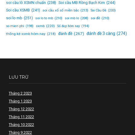
soi cầu lô XSMN chuẩn
(238)
Soi cầu MB Rồng Bạch Kim
(244)
Soi cầu XSMB
(241)
soi cầu xổ số miền bắc
(213)
Soi Cầu Đề
(200)
soi lo mb
(251)
soi lo to mb
(210)
soi mb lo
(208)
soi đề
(210)
sxmb
(220)
so mien phi
(198)
Số đẹp hôm nay
(194)
đánh đề
(267)
đánh đề 3 càng
(274)
thống kê xsmb hôm nay
(218)
LƯU TRỮ
Tháng 2 2023
Tháng 1 2023
Tháng 12 2022
Tháng 11 2022
Tháng 10 2022
Tháng 9 2022