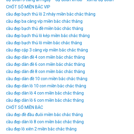
CHỐT SỐ MIỀN BẮC VIP
cầu đẹp bạch thủ lô 2 nháy miền bắc chắc thắng
cầu đẹp ba càng víp miền bắc chắc thắng
cầu đẹp bạch thủ đề miền bắc chắc thắng
cầu đẹp bạch thủ lô kép miền bắc chắc thắng
cầu đẹp bạch thủ lô miền bắc chắc thắng
cầu đẹp cặp 3 càng víp miền bắc chắc thắng
cầu đẹp dàn đề 4 con miền bắc chắc thắng
cầu đẹp dàn đề 6 con miền bắc chắc thắng
cầu đẹp dàn đề 8 con miền bắc chắc thắng
cầu đẹp dàn đề 10 con miền bắc chắc thắng
cầu đẹp dàn lô 10 con miền bắc chắc thắng
cầu đẹp dàn lô 4 con miền bắc chắc thắng
cầu đẹp dàn lô 6 con miền bắc chắc thắng
CHỐT SỐ MIỀN BẮC
cầu đẹp đề đầu đuôi miền bắc chắc thắng
cầu đẹp dàn lô 8 con miền bắc chắc thắng
cầu đẹp lô xiên 2 miền bắc chắc thắng