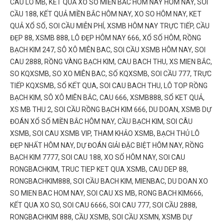
CAU LO MB, KẾT QUẢ XỔ SỐ MIỀN BẮC HÔM NAY HÔM NAY, SOI
CẦU 188, KẾT QUẢ MIỀN BẮC HÔM NAY, XO SO HÔM NAY, KET
QUẢ XỔ SỐ, SOI CẦU MIỄN PHÍ, XSMB HÔM NAY TRỰC TIẾP, CẦU
ĐẸP 88, XSMB 888, LÔ ĐẸP HÔM NAY 666, XỔ SỐ HÔM, RỒNG
BẠCH KIM 247, SÔ XÔ MIÊN BAC, SOI CẦU XSMB HÔM NAY, SOI
CAU 2888, RỒNG VÀNG BẠCH KIM, CAU BACH THU, XS MIEN BẮC,
SO KQXSMB, SO XO MIÊN BAC, SỐ KQXSMB, SOI CẦU 777, TRỰC
TIẾP KQXSMB, SỔ KẾT QUA, SOI CAU BACH THU, LÔ TOP RỒNG
BẠCH KIM, SÔ XÔ MIÊN BẮC, CAU 666, XSMB888, SỔ KET QUẢ,
XS MB THU 2, SOI CẦU RỒNG BẠCH KIM 666, DU DOAN, XSMB DỰ
ĐOÁN XỔ SỐ MIỀN BẮC HÔM NAY, CẦU BẠCH KIM, SOI CÂU
XSMB, SOI CAU XSMB VIP, THAM KHẢO XSMB, BẠCH THỦ LÔ
ĐẸP NHẤT HÔM NAY, DỰ ĐOÁN GIẢI ĐẶC BIỆT HÔM NAY, RỒNG
BẠCH KIM 7777, SOI CAU 188, XO SỐ HÔM NAY, SOI CAU
RONGBACHKIM, TRUC TIEP KET QUA XSMB, CAU DEP 88,
RONGBACHKIM888, SOI CẦU BACH KIM, MIENBAC, DU DOAN XO
SO MIEN BAC HOM NAY, SOI CAU XS MB, RONG BACH KIM666,
KẾT QUA XO SO, SOI CAU 6666, SOI CAU 777, SOI CẦU 2888,
RONGBACHKIM 888, CẦU XSMB, SOI CẦU XSMN, XSMB DỰ