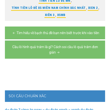
TÍNH TIỀN LÔ ĐỀ MN
,
TÍNH TIỀN LÔ ĐỀ XS MIỀN NAM CHÍNH XÁC NHẤT
,
XIEN 2
,
XIÊN 3
,
XSMB
Điều
Tìm hiểu về bạch thủ đề bạn nên biết trước khi vào tiền
hướng
bài
Cầu lô hình quả trám là gì? Cách soi cầu lô quả trám đơn
giản
viết
SOI CẦU CHUẨN XÁC
dự đoán 3 càng ăn ngay – dự đoán xmsb – xsmb dự đoán