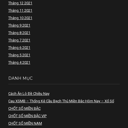
Tháng 12 2021
Tháng 11 2021
Tháng 10 2021
Tháng 9 2021
Tháng 8 2021
Tháng 7 2021
Tháng 6 2021
Tháng 5 2021
Tháng 4 2021
DANH MỤC
Cách Ăn Lô Đề Chiều Nay
Cau XSMB – Thống Kê Cầu Bạch Thủ Miền Bắc Hôm Nay – Xổ Số
CHỐT SỐ MIỀN BẮC
CHỐT SỐ MIỀN BẮC VIP
CHỐT SỐ MIỀN NAM