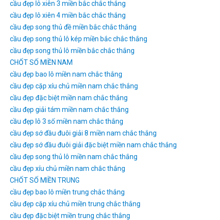
cầu đẹp lô xiên 3 miền bắc chắc thắng
cầu đẹp lô xiên 4 miền bắc chắc thắng
cầu đẹp song thủ đề miền bắc chắc thắng
cầu đẹp song thủ lô kép miền bắc chắc thắng
cầu đẹp song thủ lô miền bắc chắc thắng
CHỐT SỐ MIỀN NAM
cầu đẹp bao lô miền nam chắc thắng
cầu đẹp cặp xíu chủ miền nam chắc thắng
cầu đẹp đặc biệt miền nam chắc thắng
cầu đẹp giải tám miền nam chắc thắng
cầu đẹp lô 3 số miền nam chắc thắng
cầu đẹp sớ đầu đuôi giải 8 miền nam chắc thắng
cầu đẹp sớ đầu đuôi giải đặc biệt miền nam chắc thắng
cầu đẹp song thủ lô miền nam chắc thắng
cầu đẹp xíu chủ miền nam chắc thắng
CHỐT SỐ MIỀN TRUNG
cầu đẹp bao lô miền trung chắc thắng
cầu đẹp cặp xíu chủ miền trung chắc thắng
cầu đẹp đặc biệt miền trung chắc thắng