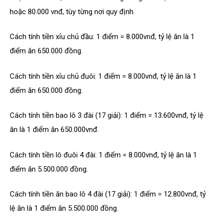
hoặc 80.000 vnđ, tùy từng nơi quy định.
Cách tính tiền xỉu chủ đầu: 1 điểm = 8.000vnđ, tỷ lệ ăn là 1
điểm ăn 650.000 đồng.
Cách tính tiền xỉu chủ đuôi: 1 điểm = 8.000vnđ, tỷ lệ ăn là 1
điểm ăn 650.000 đồng.
Cách tính tiền bao lô 3 đài (17 giải): 1 điểm = 13.600vnđ, tỷ lệ
ăn là 1 điểm ăn 650.000vnđ.
Cách tính tiền lô đuôi 4 đài: 1 điểm = 8.000vnđ, tỷ lệ ăn là 1
điểm ăn 5.500.000 đồng.
Cách tính tiền ăn bao lô 4 đài (17 giải): 1 điểm = 12.800vnđ, tỷ
lệ ăn là 1 điểm ăn 5.500.000 đồng.