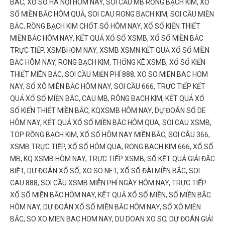
BAC, XỔ SỐ HÀ NỘI HÔM NAY, SOI CẦU MB RỒNG BẠCH KIM, XỔ
SỐ MIỀN BẮC HÔM QUẢ, SOI CAU RONG BẠCH KIM, SOI CẦU MIỀN
BẮC, RỒNG BẠCH KIM CHỐT SỐ HÔM NAY, XỔ SỐ KIẾN THIẾT
MIỀN BẮC HÔM NAY, KẾT QUẢ XỔ SỐ XSMB, XỔ SỐ MIỀN BẮC
TRỰC TIẾP, XSMBHOM NAY, XSMB XSMN KẾT QUẢ XỔ SỐ MIỀN
BẮC HÔM NAY, RONG BẠCH KIM, THỐNG KÊ XSMB, XỔ SỐ KIẾN
THIẾT MIÊN BẮC, SOI CẦU MIỄN PHÍ 888, XO SO MIEN BAC HOM
NAY, SỔ XÔ MIÊN BẮC HÔM NAY, SOI CẦU 666, TRỰC TIẾP KẾT
QUẢ XỔ SỐ MIỀN BẮC, CAU MB, RÔNG BẠCH KIM, KẾT QUẢ XỔ
SỐ KIẾN THIẾT MIỀN BẮC, KQXSMB HÔM NAY, DỰ ĐOÁN SỐ DE
HÔM NAY, KẾT QUẢ XỔ SỐ MIỀN BẮC HÔM QUA, SOI CAU XSMB,
TOP RỒNG BẠCH KIM, XỔ SỐ HÔM NAY MIỀN BẮC, SOI CÂU 366,
XSMB TRỰC TIẾP, XỔ SỐ HÔM QUA, RONG BACH KIM 666, XỔ SỐ
MB, KQ XSMB HÔM NAY, TRỰC TIẾP XSMB, SỐ KẾT QUẢ GIẢI ĐẶC
BIỆT, DỰ ĐOÁN XỔ SỐ, XO SO NET, XỔ SỐ ĐÀI MIỀN BẮC, SOI
CAU 888, SOI CẦU XSMB MIỄN PHÍ NGÀY HÔM NAY, TRỰC TIẾP
XỔ SỐ MIỀN BẮC HÔM NAY, KẾT QUẢ XỔ SỐ MIỀN, SỐ MIỀN BẮC
HÔM NAY, DỰ ĐOÁN XỔ SỐ MIỀN BẮC HÔM NAY, SỔ XÔ MIÊN
BẮC, SO XO MIEN BAC HOM NAY, DU DOAN XO SO, DỰ ĐOÁN GIẢI