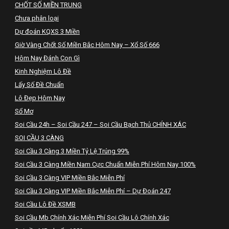
CHỐT SỐ MIỀN TRUNG
Chưa phân loại
Dự đoán KQXS 3 Miền
Giờ Vàng Chốt Số Miền Bắc Hôm Nay – Xổ Số 666
Hôm Nay Đánh Con Gì
Kinh Nghiệm Lô Đề
Lấy Số Đề Chuẩn
Lô Đẹp Hôm Nay
Sổ Mơ
Soi Cầu 24h – Soi Cầu 247 – Soi Cầu Bạch Thủ CHÍNH XÁC
SOI CẦU 3 CÀNG
Soi Cầu 3 Càng 3 Miền Tỷ Lệ Trúng 99%
Soi Cầu 3 Càng Miền Nam Cực Chuẩn Miễn Phí Hôm Nay 100%
Soi Cầu 3 Càng VIP Miền Bắc Miễn Phí
Soi Cầu 3 Càng VIP Miền Bắc Miễn Phí – Dự Đoán 247
Soi Cầu Lô Đề XSMB
Soi Cầu Mb Chính Xác Miễn Phí Soi Cầu Lô Chính Xác