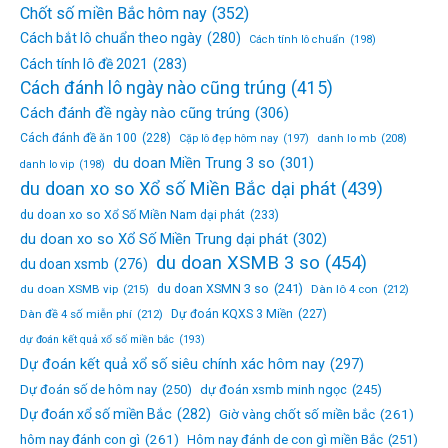
Chốt số miền Bắc hôm nay
(352)
Cách bắt lô chuẩn theo ngày
(280)
Cách tính lô chuẩn
(198)
Cách tính lô đề 2021
(283)
Cách đánh lô ngày nào cũng trúng
(415)
Cách đánh đề ngày nào cũng trúng
(306)
Cách đánh đề ăn 100
(228)
Cặp lô đẹp hôm nay
(197)
danh lo mb
(208)
du doan Miền Trung 3 so
(301)
danh lo vip
(198)
du doan xo so Xổ số Miền Bắc dại phát
(439)
du doan xo so Xổ Số Miền Nam dại phát
(233)
du doan xo so Xổ Số Miền Trung dại phát
(302)
du doan XSMB 3 so
(454)
du doan xsmb
(276)
du doan XSMN 3 so
(241)
du doan XSMB vip
(215)
Dàn lô 4 con
(212)
Dàn đề 4 số miễn phí
(212)
Dự đoán KQXS 3 Miền
(227)
dự đoán kết quả xổ số miền bắc
(193)
Dự đoán kết quả xổ số siêu chính xác hôm nay
(297)
Dự đoán số de hôm nay
(250)
dự đoán xsmb minh ngọc
(245)
Dự đoán xổ số miền Bắc
(282)
Giờ vàng chốt số miền bắc
(261)
hôm nay đánh con gì
(261)
Hôm nay đánh de con gì miền Bắc
(251)