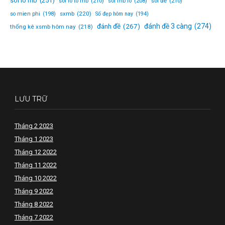
soi lo mb
(251)
soi lo to mb
(210)
soi mb lo
(208)
soi đề
(210)
sxmb
(220)
so mien phi
(198)
Số đẹp hôm nay
(194)
đánh đề
(267)
đánh đề 3 càng
(274)
thống kê xsmb hôm nay
(218)
LƯU TRỮ
Tháng 2 2023
Tháng 1 2023
Tháng 12 2022
Tháng 11 2022
Tháng 10 2022
Tháng 9 2022
Tháng 8 2022
Tháng 7 2022