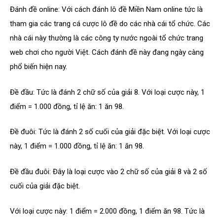
Đánh đề online: Với cách đánh lô đề Miền Nam online tức là
tham gia các trang cá cược lô đề do các nhà cái tổ chức. Các
nhà cái này thường là các công ty nước ngoài tổ chức trang
web chơi cho người Việt. Cách đánh đề này đang ngày càng
phổ biến hiện nay.
Đề đầu: Tức là đánh 2 chữ số của giải 8. Với loại cược này, 1
điểm = 1.000 đồng, tỉ lệ ăn: 1 ăn 98.
Đề đuôi: Tức là đánh 2 số cuối của giải đặc biệt. Với loại cược
này, 1 điểm = 1.000 đồng, tỉ lệ ăn: 1 ăn 98.
Đề đầu đuôi: Đây là loại cược vào 2 chữ số của giải 8 và 2 số
cuối của giải đặc biệt.
Với loại cược này: 1 điểm = 2.000 đồng, 1 điểm ăn 98. Tức là