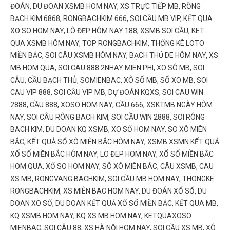
ĐOÁN, DU ĐOAN XSMB HOM NAY, XS TRỰC TIẾP MB, RỒNG
BẠCH KIM 6868, RONGBACHKIM 666, SOI CẦU MB VIP, KẾT QUA
XO SO HOM NAY, LÔ ĐẸP HÔM NAY 188, XSMB SOI CẦU, KET
QUA XSMB HÔM NAY, TOP RONGBACHKIM, THỐNG KÊ LOTO
MIỀN BẮC, SOI CÂU XSMB HÔM NAY, BẠCH THỦ DE HÔM NAY, XS
MB HOM QUA, SOI CAU 888 2NHAY MIEN PHI, XO SÔ MB, SOI
CÂU, CẦU BẠCH THỦ, SOMIENBAC, XÔ SỐ MB, SỐ XO MB, SOI
CAU VIP 888, SOI CẦU VIP MB, DỰ ĐOÁN KQXS, SOI CAU WIN
2888, CẦU 888, XOSO HOM NAY, CẦU 666, XSKTMB NGÀY HÔM
NAY, SOI CÂU RÔNG BACH KIM, SOI CẦU WIN 2888, SOI RÔNG
BACH KIM, DU DOAN KQ XSMB, XO SỐ HOM NAY, SO XÔ MIÊN
BẮC, KẾT QUẢ SỔ XÔ MIÊN BẮC HÔM NAY, XSMB XSMN KẾT QUẢ
XỐ SỐ MIỀN BẮC HÔM NAY, LO ĐEP HOM NAY, XỔ SỐ MIỀN BẮC
HOM QUA, XỔ SO HOM NAY, SÔ XÔ MIÊN BÂC, CÂU XSMB, CAU
XS MB, RONGVANG BACHKIM, SOI CẦU MB HOM NAY, THONGKE
RONGBACHKIM, XS MIÊN BAC HOM NAY, DU ĐOÁN XỔ SỐ, DU
DOAN XO SỐ, DU DOAN KẾT QUẢ XỔ SỐ MIỀN BẮC, KẾT QUA MB,
KQ XSMB HOM NAY, KQ XS MB HOM NAY, KETQUAXOSO
MIENBAC, SOI CÂU 88, XS HÀ NỘI HOM NAY, SOI CẦU XS MB, XÔ