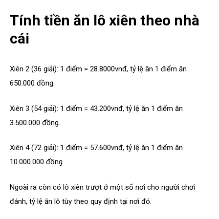
Tính tiền ăn lô xiên theo nhà
cái
Xiên 2 (36 giải): 1 điểm = 28.8000vnđ, tỷ lệ ăn 1 điểm ăn
650.000 đồng.
Xiên 3 (54 giải): 1 điểm = 43.200vnđ, tỷ lệ ăn 1 điểm ăn
3.500.000 đồng.
Xiên 4 (72 giải): 1 điểm = 57.600vnđ, tỷ lệ ăn 1 điểm ăn
10.000.000 đồng.
Ngoài ra còn có lô xiên trượt ở một số nơi cho người chơi
đánh, tỷ lệ ăn lô tùy theo quy định tại nơi đó.