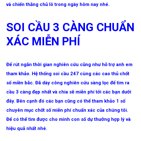
và chiến thắng chủ lô trong ngày hôm nay nhé.
SOI CẦU 3 CÀNG CHUẨN
XÁC MIỄN PHÍ
Để rút ngắn thời gian nghiên cứu cũng như hỗ trợ anh em
tham khảo. Hệ thống soi cầu 247 cùng các cao thủ chốt
số miền bắc. Đã dày công nghiên cứu sàng lọc để tìm ra
cầu 3 càng đẹp nhất và chia sẽ miễn phí tới các bạn dưới
đây. Bên cạnh đó các bạn cũng có thể tham khảo 1 số
chuyên mục chốt số miễn phí chuẩn xác của chúng tôi.
Để có thể tìm được cho mình con số dự thưởng hợp lý và
hiệu quả nhất nhé.