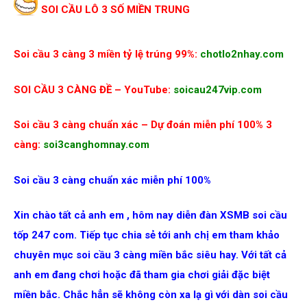
SOI CẦU LÔ 3 SỐ MIỀN TRUNG
Soi cầu 3 càng 3 miền tỷ lệ trúng 99%:
chotlo2nhay.com
SOI CẦU 3 CÀNG ĐỀ – YouTube:
soicau247vip.com
Soi cầu 3 càng chuẩn xác – Dự đoán miễn phí 100% 3
càng:
soi3canghomnay.com
Soi cầu 3 càng chuẩn xác miễn phí 100%
Xin chào tất cả anh em , hôm nay diễn đàn XSMB soi cầu
tốp 247 com. Tiếp tục chia sẻ tới anh chị em tham khảo
chuyên mục soi cầu 3 càng miền bắc siêu hay. Với tất cả
anh em đang chơi hoặc đã tham gia chơi giải đặc biệt
miền bắc. Chắc hẳn sẽ không còn xa lạ gì với dàn soi cầu