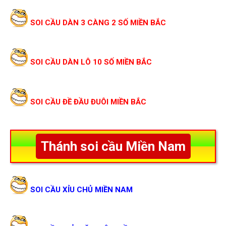
SOI CẦU DÀN 3 CÀNG 2 SỐ MIỀN BẮC
SOI CẦU DÀN LÔ 10 SỐ MIỀN BẮC
SOI CẦU ĐỀ ĐẦU ĐUÔI MIỀN BẮC
Thánh soi cầu Miền Nam
SOI CẦU XỈU CHỦ MIỀN NAM