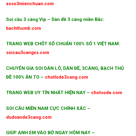
xoso3mienchuan.com
Soi cầu 3 càng Vip – Dàn đề 3 càng miền Bắc:
bachthumb.com
TRANG WEB CHỐT SỐ CHUẨN 100% SỐ 1 VIỆT NAM:
soicau3cangxs.com
CHUYÊN GIA SOI DÀN LÔ, DÀN ĐỀ, 3CÀNG, BẠCH THỦ
ĐỀ 100% ĂN TO –
chotlode3cang.com
TRANG WEB UY TÍN NHẤT HIỆN NAY –
chotsode.com
SOI CẦU MIỀN NAM CỰC CHÍNH XÁC –
dudoande3cang.com
GIÚP ANH EM VÀO BỜ NGAY HÔM NAY –