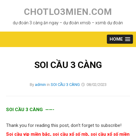
Skip
to
CHOTLO3MIEN.COM
content
dự đoán 3 càng ăn ngay – dự đoán xmsb – xsmb dự đoán
HOME
SOI CẦU 3 CÀNG
By
admin
in
SOI CẦU 3 CÀNG
08/02/2023
SOI CẦU 3 CÀNG ——-
Thank you for reading this post, don't forget to subscribe!
Soi cầu vip miền bắc, soi cầu xổ số mb, soi cầu xổ số miền