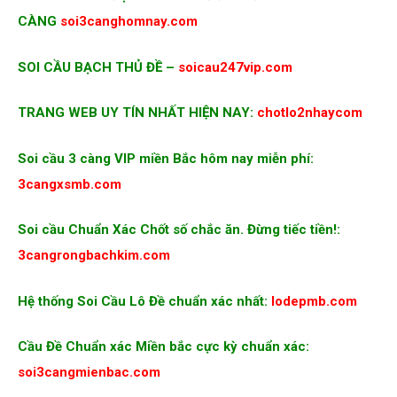
CÀNG
soi3canghomnay.com
SOI CẦU BẠCH THỦ ĐỀ –
soicau247vip.com
TRANG WEB UY TÍN NHẤT HIỆN NAY:
chotlo2nhaycom
Soi cầu 3 càng VIP miền Bắc hôm nay miễn phí:
3cangxsmb.com
Soi cầu Chuẩn Xác Chốt số chắc ăn. Đừng tiếc tiền!:
3cangrongbachkim.com
Hệ thống Soi Cầu Lô Đề chuẩn xác nhất:
lodepmb.com
Cầu Đề Chuẩn xác Miền bắc cực kỳ chuẩn xác:
soi3cangmienbac.com