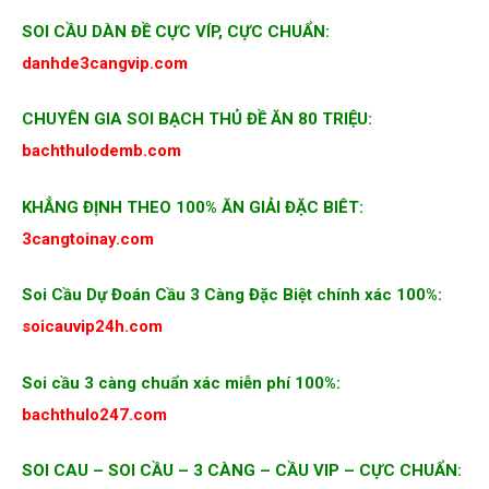
SOI CẦU DÀN ĐỀ CỰC VÍP, CỰC CHUẨN:
danhde3cangvip.com
CHUYÊN GIA SOI BẠCH THỦ ĐỀ ĂN 80 TRIỆU:
bachthulodemb.com
KHẲNG ĐỊNH THEO 100% ĂN GIẢI ĐẶC BIÊT:
3cangtoinay.com
Soi Cầu Dự Đoán Cầu 3 Càng Đặc Biệt chính xác 100%:
soicauvip24h.com
Soi cầu 3 càng chuẩn xác miễn phí 100%:
bachthulo247.com
SOI CAU – SOI CẦU – 3 CÀNG – CẦU VIP – CỰC CHUẨN: