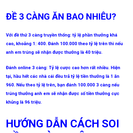
ĐỀ 3 CÀNG ĂN BAO NHIÊU?
Với đề thứ 3 càng truyền thống: tỷ lệ phần thưởng khá
cao, khoảng 1: 400. Đánh 100.000 theo tỷ lệ trên thì nếu
anh em trúng sẽ nhận được thưởng là 40 triệu.
Đánh online 3 càng: Tỷ lệ cược cao hơn rất nhiều. Hiện
tại, hầu hết các nhà cái đều trả tỷ lệ tiền thưởng là 1 ăn
960. Nếu theo tỷ lệ trên, bạn đánh 100.000 3 càng nếu
trúng thưởng anh em sẽ nhận được số tiền thưởng cực
khủng là 96 triệu.
HƯỚNG DẪN CÁCH SOI