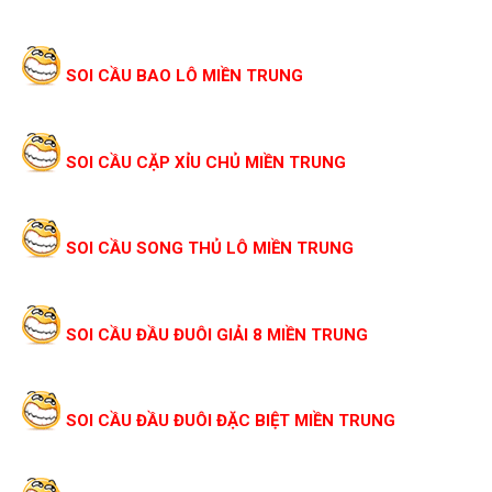
SOI CẦU BAO LÔ MIỀN TRUNG
SOI CẦU CẶP XỈU CHỦ MIỀN TRUNG
SOI CẦU SONG THỦ LÔ MIỀN TRUNG
SOI CẦU ĐẦU ĐUÔI GIẢI 8 MIỀN TRUNG
SOI CẦU ĐẦU ĐUÔI ĐẶC BIỆT MIỀN TRUNG