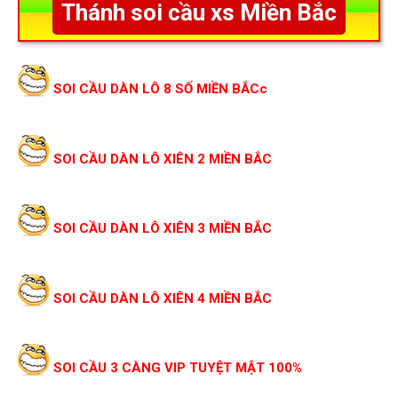
Thánh soi cầu xs Miền Bắc
SOI CẦU DÀN LÔ 8 SỐ MIỀN BẮCc
SOI CẦU DÀN LÔ XIÊN 2 MIỀN BẮC
SOI CẦU DÀN LÔ XIÊN 3 MIỀN BẮC
SOI CẦU DÀN LÔ XIÊN 4 MIỀN BẮC
SOI CẦU 3 CÀNG VIP TUYỆT MẬT 100%