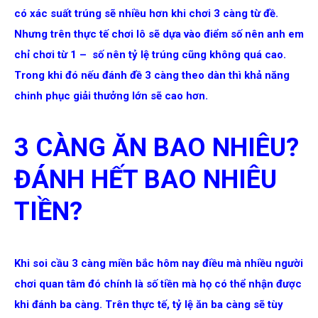
có xác suất trúng sẽ nhiều hơn khi chơi 3 càng từ đề.
Nhưng trên thực tế chơi lô sẽ dựa vào điểm số nên anh em
chỉ chơi từ 1 – số nên tỷ lệ trúng cũng không quá cao.
Trong khi đó nếu đánh đề 3 càng theo dàn thì khả năng
chinh phục giải thưởng lớn sẽ cao hơn.
3 CÀNG ĂN BAO NHIÊU?
ĐÁNH HẾT BAO NHIÊU
TIỀN?
Khi soi cầu 3 càng miền bắc hôm nay điều mà nhiều người
chơi quan tâm đó chính là số tiền mà họ có thể nhận được
khi đánh ba càng. Trên thực tế, tỷ lệ ăn ba càng sẽ tùy