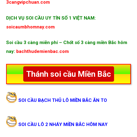
3cangvipchuan.com
DỊCH VỤ SOI CẦU UY TÍN SỐ 1 VIỆT NAM:
soicaumbhomnay.com
Soi cầu 3 càng miễn phí – Chốt số 3 càng miền Bắc hôm
nay:
bachthudemienbac.com
Thánh soi cầu Miền Bắc
SOI CẦU BẠCH THỦ LÔ MIỀN BẮC ĂN TO
SOI CẦU LÔ 2 NHÁY MIỀN BẮC HÔM NAY