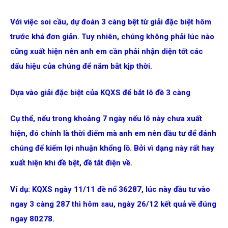
Với việc soi cầu, dự đoán 3 càng bệt từ giải đặc biệt hôm
trước khá đơn giản. Tuy nhiên, chúng không phải lúc nào
cũng xuất hiện nên anh em cần phải nhận diện tốt các
dấu hiệu của chúng để nắm bắt kịp thời.
Dựa vào giải đặc biệt của KQXS để bắt lô đề 3 càng
Cụ thể, nếu trong khoảng 7 ngày nếu lô này chưa xuất
hiện, đó chính là thời điểm mà anh em nên đầu tư để đánh
chúng để kiếm lợi nhuận khổng lồ. Bởi vì dạng này rất hay
xuất hiện khi đề bệt, đề tắt điện về.
Ví dụ: KQXS ngày 11/11 đề nổ 36287, lúc này đầu tư vào
ngay 3 càng 287 thì hôm sau, ngày 26/12 kết quả về đúng
ngay 80278.