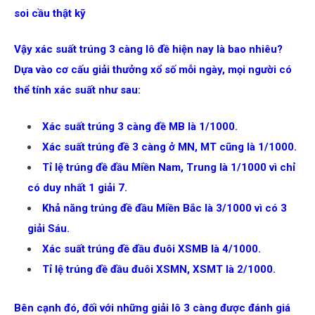
soi cầu thật kỹ
Vậy xác suất trúng 3 càng lô đề hiện nay là bao nhiêu?
Dựa vào cơ cấu giải thưởng xổ số mỗi ngày, mọi người có
thể tính xác suất như sau:
Xác suất trúng 3 càng đề MB là 1/1000.
Xác suất trúng đề 3 càng ở MN, MT cũng là 1/1000.
Tỉ lệ trúng đề đầu Miền Nam, Trung là 1/1000 vì chỉ
có duy nhất 1 giải 7.
Khả năng trúng đề đầu Miền Bắc là 3/1000 vì có 3
giải Sáu.
Xác suất trúng đề đầu đuôi XSMB là 4/1000.
Tỉ lệ trúng đề đầu đuôi XSMN, XSMT là 2/1000.
Bên cạnh đó, đối với những giải lô 3 càng được đánh giá