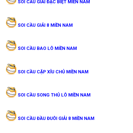
SOI CẦU GIẢI ĐẶC BIỆT MIỀN NAM
SOI CẦU GIẢI 8 MIỀN NAM
SOI CẦU BAO LÔ MIỀN NAM
SOI CẦU CẶP XỈU CHỦ MIỀN NAM
SOI CẦU SONG THỦ LÔ MIỀN NAM
SOI CẦU ĐẦU ĐUÔI GIẢI 8 MIỀN NAM