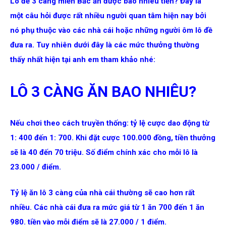
Lô đề 3 càng miền Bắc ăn được bao nhiêu tiền? Đây là
một câu hỏi được rất nhiều người quan tâm hiện nay bởi
nó phụ thuộc vào các nhà cái hoặc những người ôm lô đề
đưa ra. Tuy nhiên dưới đây là các mức thưởng thường
thấy nhất hiện tại anh em tham khảo nhé:
LÔ 3 CÀNG ĂN BAO NHIÊU?
Nếu chơi theo cách truyền thống: tỷ lệ cược dao động từ
1: 400 đến 1: 700. Khi đặt cược 100.000 đồng, tiền thưởng
sẽ là 40 đến 70 triệu. Số điểm chính xác cho mỗi lô là
23.000 / điểm.
Tỷ lệ ăn lô 3 càng của nhà cái thường sẽ cao hơn rất
nhiều. Các nhà cái đưa ra mức giá từ 1 ăn 700 đến 1 ăn
980. tiền vào mỗi điểm sẽ là 27.000 / 1 điểm.