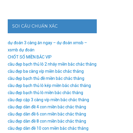
SOI CẦU CHUẨN XÁC
dự đoán 3 càng ăn ngay – dự đoán xmsb –
xsmb dự đoán
CHỐT SỐ MIỀN BẮC VIP
cầu đẹp bạch thủ lô 2 nháy miền bắc chắc thắng
cầu đẹp ba càng víp miền bắc chắc thắng
cầu đẹp bạch thủ đề miền bắc chắc thắng
cầu đẹp bạch thủ lô kép miền bắc chắc thắng
cầu đẹp bạch thủ lô miền bắc chắc thắng
cầu đẹp cặp 3 càng víp miền bắc chắc thắng
cầu đẹp dàn đề 4 con miền bắc chắc thắng
cầu đẹp dàn đề 6 con miền bắc chắc thắng
cầu đẹp dàn đề 8 con miền bắc chắc thắng
cầu đẹp dàn đề 10 con miền bắc chắc thắng