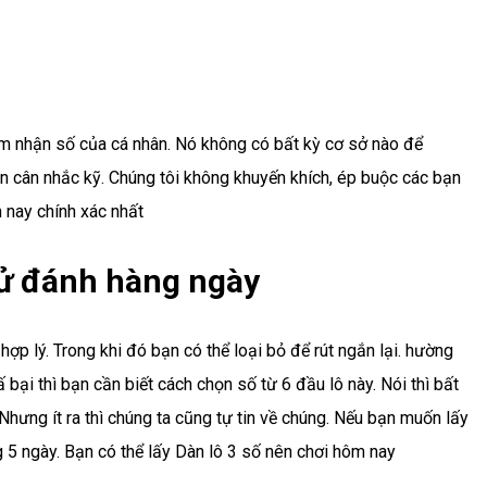
m nhận số của cá nhân. Nó không có bất kỳ cơ sở nào để
n cân nhắc kỹ. Chúng tôi không khuyến khích, ép buộc các bạn
 nay chính xác nhất
tử đánh hàng ngày
hợp lý. Trong khi đó bạn có thể loại bỏ để rút ngắn lại. hường
 bại thì bạn cần biết cách chọn số từ 6 đầu lô này. Nói thì bất
Nhưng ít ra thì chúng ta cũng tự tin về chúng. Nếu bạn muốn lấy
 5 ngày. Bạn có thể lấy Dàn lô 3 số nên chơi hôm nay