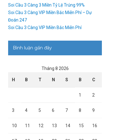
Soi Cầu 3 Càng 3 Miền Tỷ Lệ Trúng 99%
Soi Cầu 3 Càng VIP Miền Bắc Miễn Phí – Dự
Đoán 247
Soi Cầu 3 Càng VIP Miền Bắc Miễn Phí
Bình luận gần đây
Tháng 8 2026
H
B
T
N
S
B
C
1
2
3
4
5
6
7
8
9
10
11
12
13
14
15
16