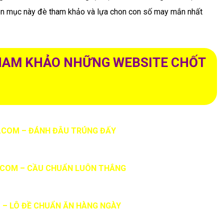
yên mục này đè tham khảo và lựa chon con số may mắn nhất
HAM KHẢO NHỮNG WEBSITE CHỐT
.COM – ĐÁNH ĐÂU TRÚNG ĐẤY
.COM – CẦU CHUẨN LUÔN THẮNG
– LÔ ĐỀ CHUẨN ĂN HÀNG NGÀY