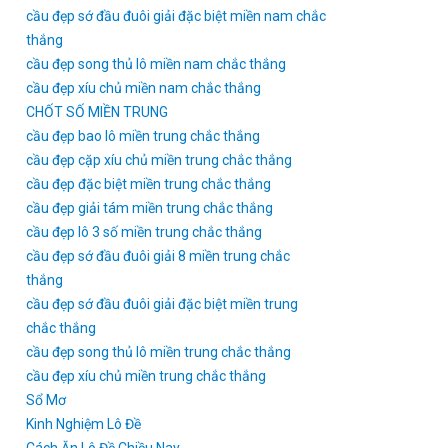
cầu đẹp sớ đầu đuôi giải đặc biệt miền nam chắc
thắng
cầu đẹp song thủ lô miền nam chắc thắng
cầu đẹp xíu chủ miền nam chắc thắng
CHỐT SỐ MIỀN TRUNG
cầu đẹp bao lô miền trung chắc thắng
cầu đẹp cặp xíu chủ miền trung chắc thắng
cầu đẹp đặc biệt miền trung chắc thắng
cầu đẹp giải tám miền trung chắc thắng
cầu đẹp lô 3 số miền trung chắc thắng
cầu đẹp sớ đầu đuôi giải 8 miền trung chắc
thắng
cầu đẹp sớ đầu đuôi giải đặc biệt miền trung
chắc thắng
cầu đẹp song thủ lô miền trung chắc thắng
cầu đẹp xíu chủ miền trung chắc thắng
Sổ Mơ
Kinh Nghiệm Lô Đề