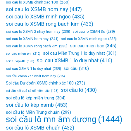
soi cau lo XSMB chinh xac 100
(260)
soi cau lo XSMB hom nay
(447)
soi cau lo XSMB minh ngoc
(435)
soi cau lo XSMB rong bach kim
(433)
soi cau lo XSMN 2 nhay hom nay
(238)
soi cau lo XSMN 3s
(239)
soi cau lo XSMN hom nay
(241)
soi cau lo XSMN minh ngoc
(238)
soi cau mien bac
(345)
soi cau lo XSMN rong bach kim
(238)
soi cau Miền Trung 1 lo duy nhat
(301)
soi cau mien phi
(212)
soi cau XSMB 1 lo duy nhat
(416)
soicauvip24h
(198)
soi cầu
(310)
soi cau XSMN 1 lo duy nhat
(239)
Soi cầu chính xác nhất hôm nay
(215)
Soi cầu Dự đoán XSMB chính xác 100
(273)
soi cầu lô
(430)
soi cầu kết quả xổ số miền bắc
(193)
soi cầu lô kép miền trung
(304)
soi cầu lô kép xsmb
(453)
soi cầu lô Miền Trung chuẩn
(299)
soi cầu lô mn âm dương
(1444)
soi cầu lô XSMB chuẩn
(432)