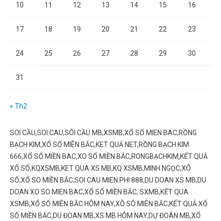
10
11
12
13
14
15
16
17
18
19
20
21
22
23
24
25
26
27
28
29
30
31
« Th2
SOI CẦU,SOI CAU,SÔI CẦU MB,XSMB,XỔ SỐ MIEN BAC,RỒNG
BẠCH KIM,XỔ SỐ MIÊN BẮC,KET QUẢ NET,RỒNG BẠCH KIM
666,XỔ SỐ MIỀN BAC,XO SỐ MIỀN BẮC,RONGBẠCHKIM,KẾT QUẢ
XỔ SỐ,KQXSMB,KET QUA XS MB,KQ XSMB,MINH NGỌC,XÔ
SỐ,XỔ SO MIỀN BẮC,SOI CAU MIEN PHI 888,DU DOAN XS MB,DU
DOAN XO SO MIEN BAC,XỔ SỐ MIỀN BẮC, SXMB,KẾT QUA
XSMB,XỔ SỐ MIÊN BẮC HÔM NAY,XÔ SÔ MIÊN BĂC,KẾT QUẢ XỔ
SỐ MIỀN BẮC,DU ĐOAN MB,XS MB HÔM NAY,DỰ ĐOÁN MB,XỔ