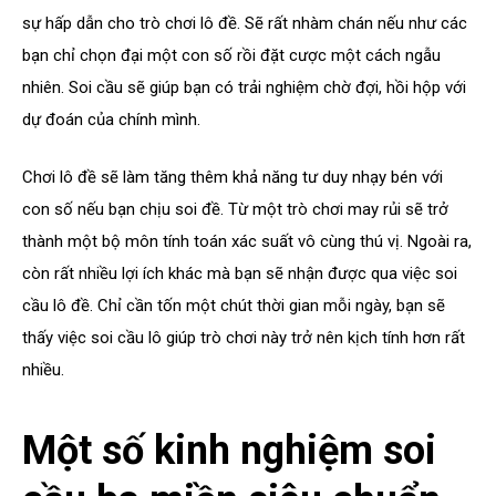
sự hấp dẫn cho trò chơi lô đề. Sẽ rất nhàm chán nếu như các
bạn chỉ chọn đại một con số rồi đặt cược một cách ngẫu
nhiên. Soi cầu sẽ giúp bạn có trải nghiệm chờ đợi, hồi hộp với
dự đoán của chính mình.
Chơi lô đề sẽ làm tăng thêm khả năng tư duy nhạy bén với
con số nếu bạn chịu soi đề. Từ một trò chơi may rủi sẽ trở
thành một bộ môn tính toán xác suất vô cùng thú vị. Ngoài ra,
còn rất nhiều lợi ích khác mà bạn sẽ nhận được qua việc soi
cầu lô đề. Chỉ cần tốn một chút thời gian mỗi ngày, bạn sẽ
thấy việc soi cầu lô giúp trò chơi này trở nên kịch tính hơn rất
nhiều.
Một số kinh nghiệm soi