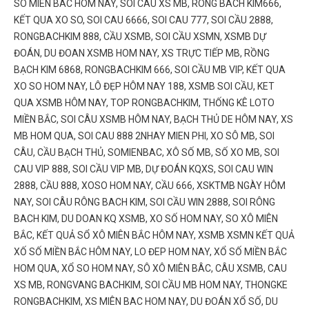
SO MIEN BAC HOM NAY, SOI CAU XS MB, RONG BACH KIM666,
KẾT QUA XO SO, SOI CAU 6666, SOI CAU 777, SOI CẦU 2888,
RONGBACHKIM 888, CẦU XSMB, SOI CẦU XSMN, XSMB DỰ
ĐOÁN, DU ĐOAN XSMB HOM NAY, XS TRỰC TIẾP MB, RỒNG
BẠCH KIM 6868, RONGBACHKIM 666, SOI CẦU MB VIP, KẾT QUA
XO SO HOM NAY, LÔ ĐẸP HÔM NAY 188, XSMB SOI CẦU, KET
QUA XSMB HÔM NAY, TOP RONGBACHKIM, THỐNG KÊ LOTO
MIỀN BẮC, SOI CÂU XSMB HÔM NAY, BẠCH THỦ DE HÔM NAY, XS
MB HOM QUA, SOI CAU 888 2NHAY MIEN PHI, XO SÔ MB, SOI
CÂU, CẦU BẠCH THỦ, SOMIENBAC, XÔ SỐ MB, SỐ XO MB, SOI
CAU VIP 888, SOI CẦU VIP MB, DỰ ĐOÁN KQXS, SOI CAU WIN
2888, CẦU 888, XOSO HOM NAY, CẦU 666, XSKTMB NGÀY HÔM
NAY, SOI CÂU RÔNG BACH KIM, SOI CẦU WIN 2888, SOI RÔNG
BACH KIM, DU DOAN KQ XSMB, XO SỐ HOM NAY, SO XÔ MIÊN
BẮC, KẾT QUẢ SỔ XÔ MIÊN BẮC HÔM NAY, XSMB XSMN KẾT QUẢ
XỐ SỐ MIỀN BẮC HÔM NAY, LO ĐEP HOM NAY, XỔ SỐ MIỀN BẮC
HOM QUA, XỔ SO HOM NAY, SÔ XÔ MIÊN BÂC, CÂU XSMB, CAU
XS MB, RONGVANG BACHKIM, SOI CẦU MB HOM NAY, THONGKE
RONGBACHKIM, XS MIÊN BAC HOM NAY, DU ĐOÁN XỔ SỐ, DU