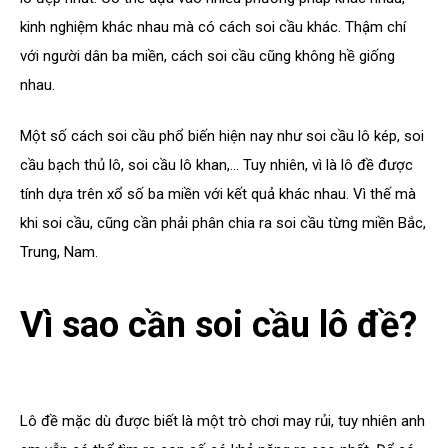
kinh nghiệm khác nhau mà có cách soi cầu khác. Thậm chí
với người dân ba miền, cách soi cầu cũng không hề giống
nhau.
Một số cách soi cầu phổ biến hiện nay như soi cầu lô kép, soi
cầu bạch thủ lô, soi cầu lô khan,… Tuy nhiên, vì là lô đề được
tính dựa trên xổ số ba miền với kết quả khác nhau. Vì thế mà
khi soi cầu, cũng cần phải phân chia ra soi cầu từng miền Bắc,
Trung, Nam.
Vì sao cần soi cầu lô đề?
Lô đề mặc dù được biết là một trò chơi may rủi, tuy nhiên anh