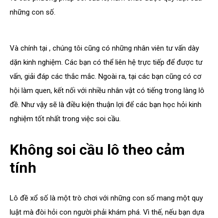
những con số.
Và chính tại , chúng tôi cũng có những nhân viên tư vấn dày
dặn kinh nghiệm. Các bạn có thể liên hệ trực tiếp để được tư
vấn, giải đáp các thắc mắc. Ngoài ra, tại các bạn cũng có cơ
hội làm quen, kết nối với nhiều nhân vật có tiếng trong làng lô
đề. Như vậy sẽ là điều kiện thuận lợi để các bạn học hỏi kinh
nghiệm tốt nhất trong việc soi cầu.
Không soi cầu lô theo cảm
tính
Lô đề xổ số là một trò chơi với những con số mang một quy
luật mà đòi hỏi con người phải khám phá. Vì thế, nếu bạn dựa