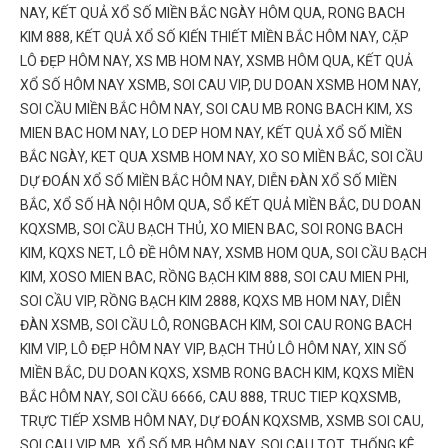
NAY, KẾT QUẢ XỔ SỐ MIỀN BẮC NGÀY HÔM QUA, RONG BACH
KIM 888, KẾT QUẢ XỔ SỐ KIẾN THIẾT MIỀN BẮC HÔM NAY, CẶP
LÔ ĐẸP HÔM NAY, XS MB HOM NAY, XSMB HÔM QUA, KẾT QUẢ
XỔ SỐ HÔM NAY XSMB, SOI CAU VIP, DU DOAN XSMB HOM NAY,
SOI CẦU MIỀN BẮC HÔM NAY, SOI CAU MB RONG BACH KIM, XS
MIEN BAC HOM NAY, LO DEP HOM NAY, KẾT QUẢ XỔ SỐ MIỀN
BẮC NGÀY, KET QUA XSMB HOM NAY, XO SO MIỀN BẮC, SOI CẦU
DỰ ĐOÁN XỔ SỐ MIỀN BẮC HÔM NAY, DIỄN ĐÀN XỔ SỐ MIỀN
BẮC, XỔ SỐ HÀ NỘI HÔM QUA, SỔ KẾT QUẢ MIỀN BẮC, DU DOAN
KQXSMB, SOI CẦU BẠCH THỦ, XO MIEN BAC, SOI RONG BACH
KIM, KQXS NET, LÔ ĐỀ HÔM NAY, XSMB HOM QUA, SOI CẦU BẠCH
KIM, XOSO MIEN BAC, RỒNG BẠCH KIM 888, SOI CAU MIEN PHI,
SOI CẦU VIP, RỒNG BẠCH KIM 2888, KQXS MB HOM NAY, DIỄN
ĐÀN XSMB, SOI CẦU LÔ, RONGBACH KIM, SOI CAU RONG BACH
KIM VIP, LÔ ĐẸP HÔM NAY VIP, BẠCH THỦ LÔ HÔM NAY, XIN SỐ
MIỀN BẮC, DU DOAN KQXS, XSMB RONG BACH KIM, KQXS MIỀN
BẮC HÔM NAY, SOI CẦU 6666, CAU 888, TRUC TIEP KQXSMB,
TRỰC TIẾP XSMB HÔM NAY, DỰ ĐOÁN KQXSMB, XSMB SOI CAU,
SOI CAU VIP MB, XỔ SỐ MB HÔM NAY, SOI CAU TOT, THỐNG KÊ