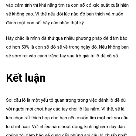
vào cảm tính thì khả năng tìm ra con số có xác suất xuất hiện
sẽ không cao. Vì thế nếu đôi lúc nào đó bạn thích và muốn
đánh một con số, hãy cân nhắc thật kỹ.
Hãy chắc là mình đã thử qua nhiều phương pháp để đảm bảo
có hơn 50% là con số đó sẽ về trong ngày đó. Nếu không bạn
sẽ sớm rơi vào cảnh trắng tay sau trò giải trí lô đề xổ số.
Kết luận
Soi cầu lô là một yếu tố quan trọng trong việc đánh lô đề dù
với người mới chơi, hay các tay chơi lô lâu năm. Vì thế, sẽ là
lựa chọn rất thích hợp cho bạn nếu muốn tìm một nơi soi cầu
lô chính xác. Với nhiều năm hoạt động, kinh nghiệm dày dặn,
chúng tôi đảm bảo sẽ cung cấp những soi cầu lô chuẩn nhất