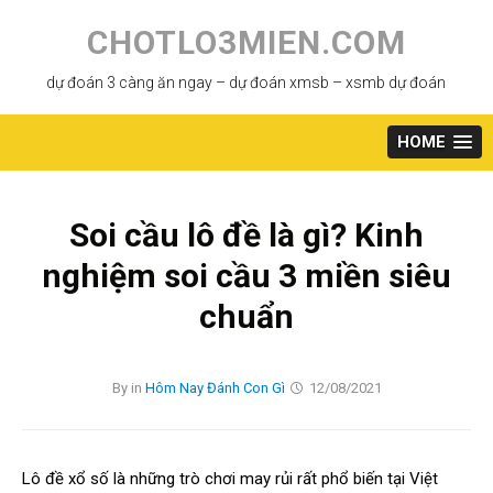
Skip
to
CHOTLO3MIEN.COM
content
dự đoán 3 càng ăn ngay – dự đoán xmsb – xsmb dự đoán
HOME
Soi cầu lô đề là gì? Kinh
nghiệm soi cầu 3 miền siêu
chuẩn
By in
Hôm Nay Đánh Con Gì
12/08/2021
Lô đề xổ số là những trò chơi may rủi rất phổ biến tại Việt