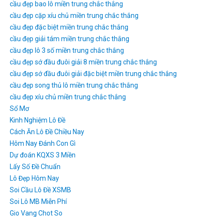
cầu đẹp bao lô miền trung chắc thắng
cầu đẹp cặp xíu chủ miền trung chắc thắng
cầu đẹp đặc biệt miền trung chắc thắng
cầu đẹp giải tám miền trung chắc thắng
cầu đẹp lô 3 số miền trung chắc thắng
cầu đẹp sớ đầu đuôi giải 8 miền trung chắc thắng
cầu đẹp sớ đầu đuôi giải đặc biệt miền trung chắc thắng
cầu đẹp song thủ lô miền trung chắc thắng
cầu đẹp xíu chủ miền trung chắc thắng
Sổ Mơ
Kinh Nghiệm Lô Đề
Cách Ăn Lô Đề Chiều Nay
Hôm Nay Đánh Con Gì
Dự đoán KQXS 3 Miền
Lấy Số Đề Chuẩn
Lô Đẹp Hôm Nay
Soi Cầu Lô Đề XSMB
Soi Lô MB Miễn Phí
Gio Vang Chot So