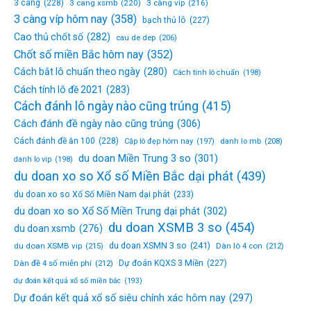
3 cang
(228)
3 cang xsmb
(220)
3 càng vip
(216)
3 càng víp hôm nay
(358)
bạch thủ lô
(227)
Cao thủ chốt số
(282)
cau de dep
(206)
Chốt số miền Bắc hôm nay
(352)
Cách bắt lô chuẩn theo ngày
(280)
Cách tính lô chuẩn
(198)
Cách tính lô đề 2021
(283)
Cách đánh lô ngày nào cũng trúng
(415)
Cách đánh đề ngày nào cũng trúng
(306)
Cách đánh đề ăn 100
(228)
Cặp lô đẹp hôm nay
(197)
danh lo mb
(208)
du doan Miền Trung 3 so
(301)
danh lo vip
(198)
du doan xo so Xổ số Miền Bắc dại phát
(439)
du doan xo so Xổ Số Miền Nam dại phát
(233)
du doan xo so Xổ Số Miền Trung dại phát
(302)
du doan XSMB 3 so
(454)
du doan xsmb
(276)
du doan XSMN 3 so
(241)
du doan XSMB vip
(215)
Dàn lô 4 con
(212)
Dàn đề 4 số miễn phí
(212)
Dự đoán KQXS 3 Miền
(227)
dự đoán kết quả xổ số miền bắc
(193)
Dự đoán kết quả xổ số siêu chính xác hôm nay
(297)