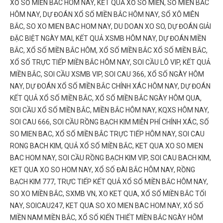
XỔ SỐ MIỀN BẮC HÔM NAY, KẾT QUẢ XỔ SỐ MIỀN, SỐ MIỀN BẮC
HÔM NAY, DỰ ĐOÁN XỔ SỐ MIỀN BẮC HÔM NAY, SỔ XÔ MIÊN
BẮC, SO XO MIEN BAC HOM NAY, DU DOAN XO SO, DỰ ĐOÁN GIẢI
ĐẶC BIỆT NGÀY MAI, KẾT QUẢ XSMB HÔM NAY, DỰ ĐOÁN MIỀN
BẮC, XỔ SỐ MIỀN BẮC HÔM, XỔ SỐ MIỀN BẮC XỔ SỐ MIỀN BẮC,
XỔ SỐ TRỰC TIẾP MIỀN BẮC HÔM NAY, SOI CẦU LÔ VIP, KẾT QUẢ
MIỀN BẮC, SOI CẦU XSMB VIP, SOI CAU 366, XỔ SỐ NGÀY HÔM
NAY, DỰ ĐOÁN XỔ SỐ MIỀN BẮC CHÍNH XÁC HÔM NAY, DỰ ĐOÁN
KẾT QUẢ XỔ SỐ MIỀN BẮC, XỔ SỐ MIỀN BẮC NGÀY HÔM QUA,
SOI CẦU XỔ SỐ MIỀN BẮC, MIỀN BẮC HÔM NAY, KQXS HÔM NAY,
SOI CAU 666, SOI CẦU RỒNG BẠCH KIM MIỄN PHÍ CHÍNH XÁC, SỐ
SO MIEN BAC, XỔ SỐ MIỀN BẮC TRỰC TIẾP HÔM NAY, SOI CAU
RONG BACH KIM, QUẢ XỔ SỐ MIỀN BẮC, KET QUA XO SO MIEN
BAC HOM NAY, SOI CẦU RỒNG BẠCH KIM VIP, SOI CAU BACH KIM,
KET QUA XO SO HOM NAY, XỔ SỐ ĐÀI BẮC HÔM NAY, RỒNG
BẠCH KIM 777, TRỰC TIẾP KẾT QUẢ XỔ SỐ MIỀN BẮC HÔM NAY,
SO XO MIỀN BẮC, SXMB VN, XO KET QUA, XỔ SỐ MIỀN BẮC TỐI
NAY, SOICAU247, KET QUA SO XO MIEN BAC HOM NAY, XỔ SỐ
MIỀN NAM MIỀN BẮC, XỔ SỐ KIẾN THIẾT MIỀN BẮC NGÀY HÔM