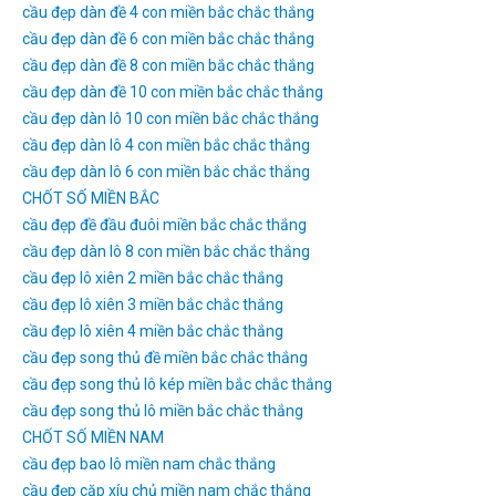
cầu đẹp dàn đề 4 con miền bắc chắc thắng
cầu đẹp dàn đề 6 con miền bắc chắc thắng
cầu đẹp dàn đề 8 con miền bắc chắc thắng
cầu đẹp dàn đề 10 con miền bắc chắc thắng
cầu đẹp dàn lô 10 con miền bắc chắc thắng
cầu đẹp dàn lô 4 con miền bắc chắc thắng
cầu đẹp dàn lô 6 con miền bắc chắc thắng
CHỐT SỐ MIỀN BẮC
cầu đẹp đề đầu đuôi miền bắc chắc thắng
cầu đẹp dàn lô 8 con miền bắc chắc thắng
cầu đẹp lô xiên 2 miền bắc chắc thắng
cầu đẹp lô xiên 3 miền bắc chắc thắng
cầu đẹp lô xiên 4 miền bắc chắc thắng
cầu đẹp song thủ đề miền bắc chắc thắng
cầu đẹp song thủ lô kép miền bắc chắc thắng
cầu đẹp song thủ lô miền bắc chắc thắng
CHỐT SỐ MIỀN NAM
cầu đẹp bao lô miền nam chắc thắng
cầu đẹp cặp xíu chủ miền nam chắc thắng