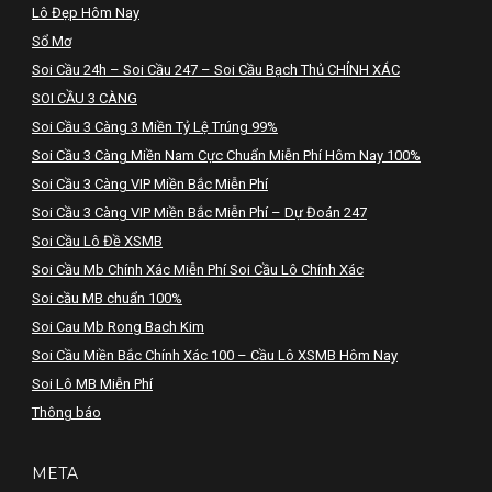
Lô Đẹp Hôm Nay
Sổ Mơ
Soi Cầu 24h – Soi Cầu 247 – Soi Cầu Bạch Thủ CHÍNH XÁC
SOI CẦU 3 CÀNG
Soi Cầu 3 Càng 3 Miền Tỷ Lệ Trúng 99%
Soi Cầu 3 Càng Miền Nam Cực Chuẩn Miễn Phí Hôm Nay 100%
Soi Cầu 3 Càng VIP Miền Bắc Miễn Phí
Soi Cầu 3 Càng VIP Miền Bắc Miễn Phí – Dự Đoán 247
Soi Cầu Lô Đề XSMB
Soi Cầu Mb Chính Xác Miễn Phí Soi Cầu Lô Chính Xác
Soi cầu MB chuẩn 100%
Soi Cau Mb Rong Bach Kim
Soi Cầu Miền Bắc Chính Xác 100 – Cầu Lô XSMB Hôm Nay
Soi Lô MB Miễn Phí
Thông báo
META