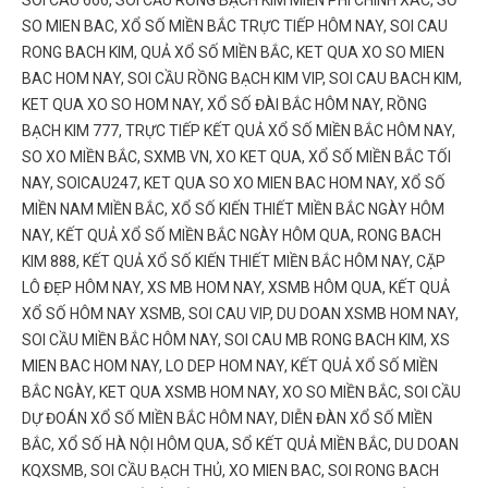
SO MIEN BAC, XỔ SỐ MIỀN BẮC TRỰC TIẾP HÔM NAY, SOI CAU
RONG BACH KIM, QUẢ XỔ SỐ MIỀN BẮC, KET QUA XO SO MIEN
BAC HOM NAY, SOI CẦU RỒNG BẠCH KIM VIP, SOI CAU BACH KIM,
KET QUA XO SO HOM NAY, XỔ SỐ ĐÀI BẮC HÔM NAY, RỒNG
BẠCH KIM 777, TRỰC TIẾP KẾT QUẢ XỔ SỐ MIỀN BẮC HÔM NAY,
SO XO MIỀN BẮC, SXMB VN, XO KET QUA, XỔ SỐ MIỀN BẮC TỐI
NAY, SOICAU247, KET QUA SO XO MIEN BAC HOM NAY, XỔ SỐ
MIỀN NAM MIỀN BẮC, XỔ SỐ KIẾN THIẾT MIỀN BẮC NGÀY HÔM
NAY, KẾT QUẢ XỔ SỐ MIỀN BẮC NGÀY HÔM QUA, RONG BACH
KIM 888, KẾT QUẢ XỔ SỐ KIẾN THIẾT MIỀN BẮC HÔM NAY, CẶP
LÔ ĐẸP HÔM NAY, XS MB HOM NAY, XSMB HÔM QUA, KẾT QUẢ
XỔ SỐ HÔM NAY XSMB, SOI CAU VIP, DU DOAN XSMB HOM NAY,
SOI CẦU MIỀN BẮC HÔM NAY, SOI CAU MB RONG BACH KIM, XS
MIEN BAC HOM NAY, LO DEP HOM NAY, KẾT QUẢ XỔ SỐ MIỀN
BẮC NGÀY, KET QUA XSMB HOM NAY, XO SO MIỀN BẮC, SOI CẦU
DỰ ĐOÁN XỔ SỐ MIỀN BẮC HÔM NAY, DIỄN ĐÀN XỔ SỐ MIỀN
BẮC, XỔ SỐ HÀ NỘI HÔM QUA, SỔ KẾT QUẢ MIỀN BẮC, DU DOAN
KQXSMB, SOI CẦU BẠCH THỦ, XO MIEN BAC, SOI RONG BACH