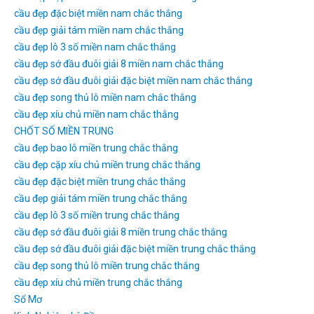
cầu đẹp đặc biệt miền nam chắc thắng
cầu đẹp giải tám miền nam chắc thắng
cầu đẹp lô 3 số miền nam chắc thắng
cầu đẹp sớ đầu đuôi giải 8 miền nam chắc thắng
cầu đẹp sớ đầu đuôi giải đặc biệt miền nam chắc thắng
cầu đẹp song thủ lô miền nam chắc thắng
cầu đẹp xíu chủ miền nam chắc thắng
CHỐT SỐ MIỀN TRUNG
cầu đẹp bao lô miền trung chắc thắng
cầu đẹp cặp xíu chủ miền trung chắc thắng
cầu đẹp đặc biệt miền trung chắc thắng
cầu đẹp giải tám miền trung chắc thắng
cầu đẹp lô 3 số miền trung chắc thắng
cầu đẹp sớ đầu đuôi giải 8 miền trung chắc thắng
cầu đẹp sớ đầu đuôi giải đặc biệt miền trung chắc thắng
cầu đẹp song thủ lô miền trung chắc thắng
cầu đẹp xíu chủ miền trung chắc thắng
Sổ Mơ