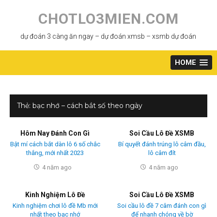
Skip
to
CHOTLO3MIEN.COM
content
dự đoán 3 càng ăn ngay – dự đoán xmsb – xsmb dự đoán
HOME
Thẻ:
bạc nhớ – cách bắt số theo ngày
Hôm Nay Đánh Con Gì
Soi Cầu Lô Đề XSMB
Bật mí cách bắt dàn lô 6 số chắc
Bí quyết đánh trúng lô câm đầu,
thắng, mới nhất 2023
lô câm đít
4 năm ago
4 năm ago
Kinh Nghiệm Lô Đề
Soi Cầu Lô Đề XSMB
Kinh nghiệm chơi lô đề Mb mới
Soi cầu lô đề 7 câm đánh con gì
nhất theo bạc nhớ
để nhanh chóng về bờ