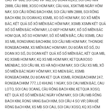
2888, CẦU 888, XOSO HOM NAY, CẦU 666, XSKTMB NGÀY HÔM
NAY, SOI CÂU RÔNG BACH KIM, SOI CẦU WIN 2888, SOI RÔNG
BACH KIM, DU DOAN KQ XSMB, XO SỐ HOM NAY, SO XÔ MIÊN
BẮC, KẾT QUẢ SỔ XÔ MIÊN BẮC HÔM NAY, XSMB XSMN KẾT QUẢ
XỐ SỐ MIỀN BẮC HÔM NAY, LO ĐEP HOM NAY, XỔ SỐ MIỀN BẮC
HOM QUA, XỔ SO HOM NAY, SÔ XÔ MIÊN BÂC, CÂU XSMB, CAU
XS MB, RONGVANG BACHKIM, SOI CẦU MB HOM NAY, THONGKE
RONGBACHKIM, XS MIÊN BAC HOM NAY, DU ĐOÁN XỔ SỐ, DU
DOAN XO SỐ, DU DOAN KẾT QUẢ XỔ SỐ MIỀN BẮC, KẾT QUA MB,
KQ XSMB HOM NAY, KQ XS MB HOM NAY, KETQUAXOSO
MIENBAC, SOI CÂU 88, XS HÀ NỘI HOM NAY, SOI CẦU XS MB, XÔ
SÔ MIÊN BĂC NGAY HÔM NAY, XO MIEN BẮC, XSMB
RONGBACHKIM, DU ĐOAN KET QUA XSMB, RONGBACHKIM 247,
RONGBACHKIM 777, LO KHUNG 1 NGAY, SOI CAU MIEN BẮC, CAU
LOTO, SOI CAU 3CANG, CẦU RÔNG BACH KIM, KETQUA XOSO,
KẾT QUẢ XỔ SỐ MIÊN BẮC NGÀY HÔM NAY, SOI CÂU MB RÔNG
BACH KIM, RONG VANG BẠCH KIM, SOI CÂU 4 SO VIP, DÀN ĐỀ
RỒNG BẠCH KIM, XS MB SOI CAU, SOI CAU XOSO, KQ XS HÔM