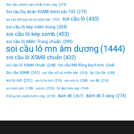
Soi cầu chính xác nhất hôm nay
(215)
Soi cầu Dự đoán XSMB chính xác 100
(273)
soi cầu lô
(430)
soi cầu kết quả xổ số miền bắc
(193)
soi cầu lô kép miền trung
(304)
soi cầu lô kép xsmb
(453)
soi cầu lô Miền Trung chuẩn
(299)
soi cầu lô mn âm dương
(1444)
soi cầu lô XSMB chuẩn
(432)
soi cầu lô XSMN chuẩn
(238)
Soi cầu MB Rồng Bạch Kim
(244)
Soi cầu XSMB
(241)
soi cầu xổ số miền bắc
(213)
Soi Cầu Đề
(200)
soi lo mb
(251)
soi lo to mb
(210)
soi mb lo
(208)
soi đề
(210)
sxmb
(220)
so mien phi
(198)
Số đẹp hôm nay
(194)
đánh đề
(267)
đánh đề 3 càng
(274)
thống kê xsmb hôm nay
(218)