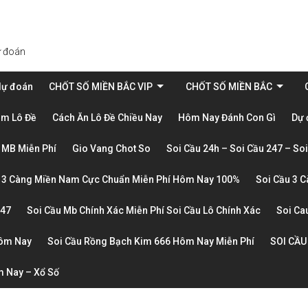
Skip
to
content
ự đoán
dự đoán
CHỐT SỐ MIỀN BẮC VIP
CHỐT SỐ MIỀN BẮC
ệm Lô Đề
Cách Ăn Lô Đề Chiều Nay
Hôm Nay Đánh Con Gì
Dự 
 MB Miễn Phí
Gio Vang Chot So
Soi Cầu 24h – Soi Cầu 247 – S
 3 Càng Miền Nam Cực Chuẩn Miễn Phí Hôm Nay 100%
Soi Cầu 3 C
247
Soi Cầu Mb Chính Xác Miễn Phí Soi Cầu Lô Chính Xác
Soi Ca
Hôm Nay
Soi Cầu Rồng Bạch Kim 666 Hôm Nay Miễn Phí
SOI CẦU
 Nay – Xổ Số