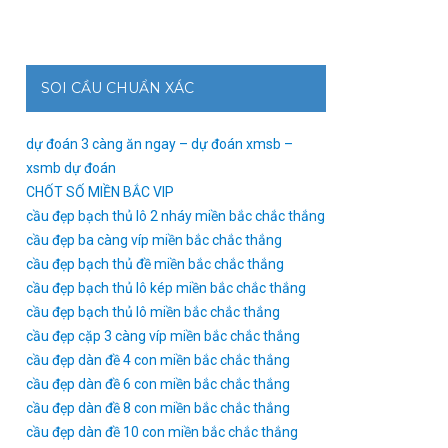
SOI CẦU CHUẨN XÁC
dự đoán 3 càng ăn ngay – dự đoán xmsb –
xsmb dự đoán
CHỐT SỐ MIỀN BẮC VIP
cầu đẹp bạch thủ lô 2 nháy miền bắc chắc thắng
cầu đẹp ba càng víp miền bắc chắc thắng
cầu đẹp bạch thủ đề miền bắc chắc thắng
cầu đẹp bạch thủ lô kép miền bắc chắc thắng
cầu đẹp bạch thủ lô miền bắc chắc thắng
cầu đẹp cặp 3 càng víp miền bắc chắc thắng
cầu đẹp dàn đề 4 con miền bắc chắc thắng
cầu đẹp dàn đề 6 con miền bắc chắc thắng
cầu đẹp dàn đề 8 con miền bắc chắc thắng
cầu đẹp dàn đề 10 con miền bắc chắc thắng