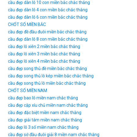
cầu đẹp dàn lô 10 con miền bắc chắc thắng
cầu đẹp dàn lô 4 con miền bắc chắc thắng
cầu đẹp dàn lô 6 con miền bắc chắc thắng
CHỐT SỐ MIỀN BẮC
cầu đẹp đề đầu đuôi miền bắc chắc thắng
cầu đẹp dàn lô 8 con miền bắc chắc thắng
cầu đẹp lô xiên 2 miền bắc chắc thắng
cầu đẹp lô xiên 3 miền bắc chắc thắng
cầu đẹp lô xiên 4 miền bắc chắc thắng
cầu đẹp song thủ đề miền bắc chắc thắng
cầu đẹp song thủ lô kép miền bắc chắc thắng
cầu đẹp song thủ lô miền bắc chắc thắng
CHỐT SỐ MIỀN NAM
cầu đẹp bao lô miền nam chắc thắng
cầu đẹp cặp xíu chủ miền nam chắc thắng
cầu đẹp đặc biệt miền nam chắc thắng
cầu đẹp giải tám miền nam chắc thắng
cầu đẹp lô 3 số miền nam chắc thắng
cầu đẹp sớ đầu đuôi giải 8 miền nam chắc thắng