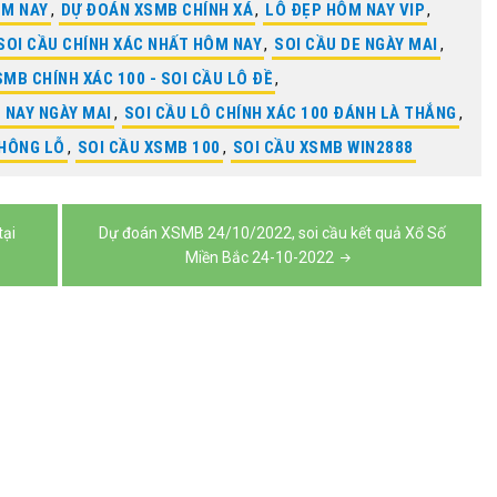
ÔM NAY
,
DỰ ĐOÁN XSMB CHÍNH XÁ
,
LÔ ĐẸP HÔM NAY VIP
,
SOI CẦU CHÍNH XÁC NHẤT HÔM NAY
,
SOI CẦU DE NGÀY MAI
,
MB CHÍNH XÁC 100 - SOI CẦU LÔ ĐỀ
,
 NAY NGÀY MAI
,
SOI CẦU LÔ CHÍNH XÁC 100 ĐÁNH LÀ THẮNG
,
KHÔNG LỖ
,
SOI CẦU XSMB 100
,
SOI CẦU XSMB WIN2888
tại
Dự đoán XSMB 24/10/2022, soi cầu kết quả Xổ Số
Miền Bắc 24-10-2022