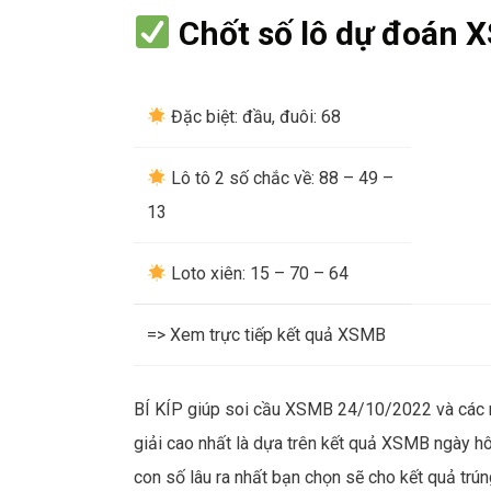
Chốt số lô dự đoán 
Đặc biệt: đầu, đuôi:
68
Lô tô 2 số chắc về:
88 – 49 –
13
Loto xiên:
15 – 70 – 64
=> Xem trực tiếp kết quả XSMB
BÍ KÍP giúp soi cầu XSMB 24/10/2022 và các ng
giải cao nhất là dựa trên kết quả XSMB ngày h
con số lâu ra nhất bạn chọn sẽ cho kết quả trú