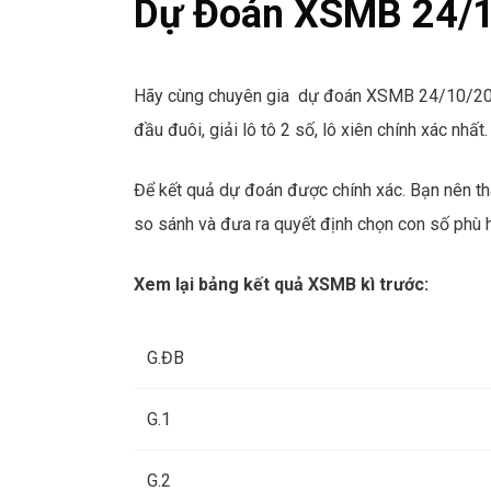
Dự Đoán XSMB 24/
Hãy cùng chuyên gia dự đoán XSMB 24/10/2022
đầu đuôi, giải lô tô 2 số, lô xiên chính xác nhất.
Để kết quả dự đoán được chính xác. Bạn nên th
so sánh và đưa ra quyết định chọn con số phù hợ
Xem lại bảng kết quả XSMB kì trước:
G.ĐB
G.1
G.2