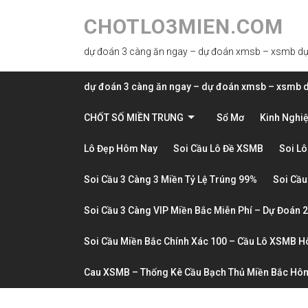
CHOTLO3MIEN.COM
dự đoán 3 càng ăn ngay – dự đoán xmsb – xsmb d
dự đoán 3 càng ăn ngay – dự đoán xmsb – xsmb 
CHỐT SỐ MIỀN TRUNG
Sổ Mơ
Kinh Nghi
Lô Đẹp Hôm Nay
Soi Cầu Lô Đề XSMB
Soi Lô
Soi Cầu 3 Càng 3 Miền Tỷ Lệ Trúng 99%
Soi Cầu
Soi Cầu 3 Càng VIP Miền Bắc Miễn Phí – Dự Đoán 
Soi Cầu Miền Bắc Chính Xác 100 – Cầu Lô XSMB 
Cau XSMB – Thống Kê Cầu Bạch Thủ Miền Bắc Hôm