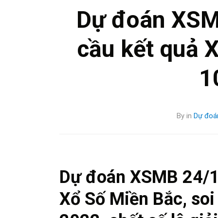
Dự đoán XSM
cầu kết quả 
1
By in
Dự đoá
Dự đoán XSMB 24/1
Xổ Số Miền Bắc, so