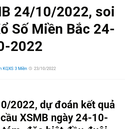
B 24/10/2022, soi
Xổ Số Miền Bắc 24-
0-2022
n KQXS 3 Miền
23/10/2022
0/2022, dự đoán kết quả
i cầu XSMB ngày 24-10-