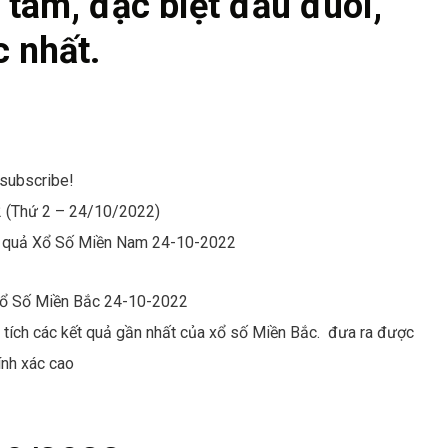
i tám, đặc biệt đầu đuôi,
c nhất.
 subscribe!
 (Thứ 2 – 24/10/2022)
 quả Xổ Số Miền Nam 24-10-2022
Xổ Số Miền Bắc 24-10-2022
n tích các kết quả gần nhất của xổ số Miền Bắc. đưa ra được
nh xác cao