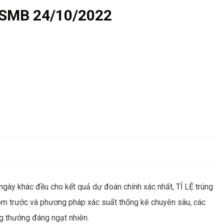
XSMB 24/10/2022
ày khác đều cho kết quả dự đoán chính xác nhất, TỈ LỆ trúng
ôm trước và phương pháp xác suất thống kê chuyên sâu, các
ng thưởng đáng ngạt nhiên.