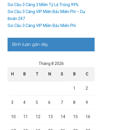
Soi Cầu 3 Càng 3 Miền Tỷ Lệ Trúng 99%
Soi Cầu 3 Càng VIP Miền Bắc Miễn Phí – Dự
Đoán 247
Soi Cầu 3 Càng VIP Miền Bắc Miễn Phí
Bình luận gần đây
Tháng 8 2026
H
B
T
N
S
B
C
1
2
3
4
5
6
7
8
9
10
11
12
13
14
15
16