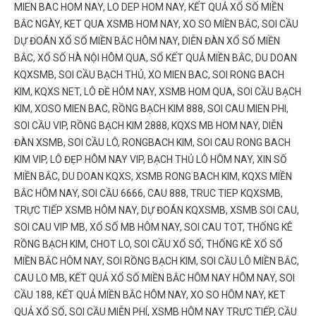
MIEN BAC HOM NAY, LO DEP HOM NAY, KẾT QUẢ XỔ SỐ MIỀN
BẮC NGÀY, KET QUA XSMB HOM NAY, XO SO MIỀN BẮC, SOI CẦU
DỰ ĐOÁN XỔ SỐ MIỀN BẮC HÔM NAY, DIỄN ĐÀN XỔ SỐ MIỀN
BẮC, XỔ SỐ HÀ NỘI HÔM QUA, SỔ KẾT QUẢ MIỀN BẮC, DU DOAN
KQXSMB, SOI CẦU BẠCH THỦ, XO MIEN BAC, SOI RONG BACH
KIM, KQXS NET, LÔ ĐỀ HÔM NAY, XSMB HOM QUA, SOI CẦU BẠCH
KIM, XOSO MIEN BAC, RỒNG BẠCH KIM 888, SOI CAU MIEN PHI,
SOI CẦU VIP, RỒNG BẠCH KIM 2888, KQXS MB HOM NAY, DIỄN
ĐÀN XSMB, SOI CẦU LÔ, RONGBACH KIM, SOI CAU RONG BACH
KIM VIP, LÔ ĐẸP HÔM NAY VIP, BẠCH THỦ LÔ HÔM NAY, XIN SỐ
MIỀN BẮC, DU DOAN KQXS, XSMB RONG BACH KIM, KQXS MIỀN
BẮC HÔM NAY, SOI CẦU 6666, CAU 888, TRUC TIEP KQXSMB,
TRỰC TIẾP XSMB HÔM NAY, DỰ ĐOÁN KQXSMB, XSMB SOI CAU,
SOI CAU VIP MB, XỔ SỐ MB HÔM NAY, SOI CAU TOT, THỐNG KÊ
RỒNG BẠCH KIM, CHOT LO, SOI CẦU XỔ SỐ, THỐNG KÊ XỔ SỐ
MIỀN BẮC HÔM NAY, SOI RỒNG BẠCH KIM, SOI CẦU LÔ MIỀN BẮC,
CAU LO MB, KẾT QUẢ XỔ SỐ MIỀN BẮC HÔM NAY HÔM NAY, SOI
CẦU 188, KẾT QUẢ MIỀN BẮC HÔM NAY, XO SO HÔM NAY, KET
QUẢ XỔ SỐ, SOI CẦU MIỄN PHÍ, XSMB HÔM NAY TRỰC TIẾP, CẦU