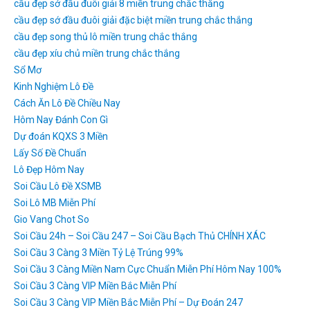
cầu đẹp sớ đầu đuôi giải 8 miền trung chắc thắng
cầu đẹp sớ đầu đuôi giải đặc biệt miền trung chắc thắng
cầu đẹp song thủ lô miền trung chắc thắng
cầu đẹp xíu chủ miền trung chắc thắng
Sổ Mơ
Kinh Nghiệm Lô Đề
Cách Ăn Lô Đề Chiều Nay
Hôm Nay Đánh Con Gì
Dự đoán KQXS 3 Miền
Lấy Số Đề Chuẩn
Lô Đẹp Hôm Nay
Soi Cầu Lô Đề XSMB
Soi Lô MB Miễn Phí
Gio Vang Chot So
Soi Cầu 24h – Soi Cầu 247 – Soi Cầu Bạch Thủ CHÍNH XÁC
Soi Cầu 3 Càng 3 Miền Tỷ Lệ Trúng 99%
Soi Cầu 3 Càng Miền Nam Cực Chuẩn Miễn Phí Hôm Nay 100%
Soi Cầu 3 Càng VIP Miền Bắc Miễn Phí
Soi Cầu 3 Càng VIP Miền Bắc Miễn Phí – Dự Đoán 247