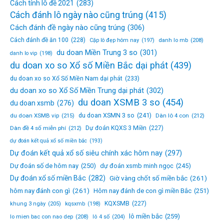
Cách tính lô đề 2021
(283)
Cách đánh lô ngày nào cũng trúng
(415)
Cách đánh đề ngày nào cũng trúng
(306)
Cách đánh đề ăn 100
(228)
Cặp lô đẹp hôm nay
(197)
danh lo mb
(208)
du doan Miền Trung 3 so
(301)
danh lo vip
(198)
du doan xo so Xổ số Miền Bắc dại phát
(439)
du doan xo so Xổ Số Miền Nam dại phát
(233)
du doan xo so Xổ Số Miền Trung dại phát
(302)
du doan XSMB 3 so
(454)
du doan xsmb
(276)
du doan XSMN 3 so
(241)
du doan XSMB vip
(215)
Dàn lô 4 con
(212)
Dàn đề 4 số miễn phí
(212)
Dự đoán KQXS 3 Miền
(227)
dự đoán kết quả xổ số miền bắc
(193)
Dự đoán kết quả xổ số siêu chính xác hôm nay
(297)
Dự đoán số de hôm nay
(250)
dự đoán xsmb minh ngọc
(245)
Dự đoán xổ số miền Bắc
(282)
Giờ vàng chốt số miền bắc
(261)
hôm nay đánh con gì
(261)
Hôm nay đánh de con gì miền Bắc
(251)
KQXSMB
(227)
khung 3 ngày
(205)
kqsxmb
(198)
lô miền bắc
(259)
lo mien bac con nao dep
(208)
lô 4 số
(204)