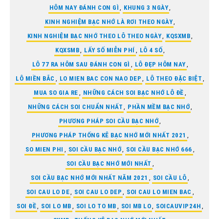
HÔM NAY ĐÁNH CON GÌ
,
KHUNG 3 NGÀY
,
KINH NGHIỆM BẠC NHỚ LÀ RƠI THEO NGÀY
,
KINH NGHIỆM BẠC NHỚ THEO LÔ THEO NGÀY
,
KQSXMB
,
KQXSMB
,
LẤY SỐ MIỄN PHÍ
,
LÔ 4 SỐ
,
LÔ 77 RA HÔM SAU ĐÁNH CON GÌ
,
LÔ ĐẸP HÔM NAY
,
LÔ MIỀN BẮC
,
LO MIEN BAC CON NAO DEP
,
LÔ THEO ĐẶC BIỆT
,
MUA SO GIA RE
,
NHỮNG CÁCH SOI BẠC NHỚ LÔ ĐỀ
,
NHỮNG CÁCH SOI CHUẨN NHẤT
,
PHẦN MỀM BẠC NHỚ
,
PHƯƠNG PHÁP SOI CẦU BẠC NHỚ
,
PHƯƠNG PHÁP THỐNG KÊ BẠC NHỚ MỚI NHẤT 2021
,
SO MIEN PHI
,
SOI CẦU BẠC NHỚ
,
SOI CẦU BẠC NHỚ 666
,
SOI CẦU BẠC NHỚ MỚI NHẤT
,
SOI CẦU BẠC NHỚ MỚI NHẤT NĂM 2021
,
SOI CẦU LÔ
,
SOI CAU LO DE
,
SOI CAU LO DEP
,
SOI CAU LO MIEN BAC
,
SOI ĐỀ
,
SOI LO MB
,
SOI LO TO MB
,
SOI MB LO
,
SOICAUVIP24H
,