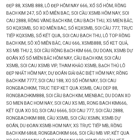
ĐẸP 88, XSMB 888, LÔ ĐẸP HÔM NAY 666, XỔ SỐ HÔM, RỒNG
BẠCH KIM 247, SÔ XÔ MIÊN BAC, SOI CẦU XSMB HÔM NAY, SOI
CAU 2888, RỒNG VÀNG BẠCH KIM, CAU BACH THU, XS MIEN BẮC,
SO KQXSMB, SO XO MIÊN BAC, SỐ KQXSMB, SOI CẦU 777, TRỰC
TIẾP KQXSMB, SỔ KẾT QUA, SOI CAU BACH THU, LÔ TOP RỒNG
BẠCH KIM, SÔ XÔ MIÊN BẮC, CAU 666, XSMB888, SỔ KET QUẢ,
XS MB THU 2, SOI CẦU RỒNG BẠCH KIM 666, DU DOAN, XSMB DỰ
ĐOÁN XỔ SỐ MIỀN BẮC HÔM NAY, CẦU BẠCH KIM, SOI CÂU
XSMB, SOI CAU XSMB VIP, THAM KHẢO XSMB, BẠCH THỦ LÔ
ĐẸP NHẤT HÔM NAY, DỰ ĐOÁN GIẢI ĐẶC BIỆT HÔM NAY, RỒNG
BẠCH KIM 7777, SOI CAU 188, XO SỐ HÔM NAY, SOI CAU
RONGBACHKIM, TRUC TIEP KET QUA XSMB, CAU DEP 88,
RONGBACHKIM888, SOI CẦU BACH KIM, MIENBAC, DU DOAN XO
SO MIEN BAC HOM NAY, SOI CAU XS MB, RONG BACH KIM666,
KẾT QUA XO SO, SOI CAU 6666, SOI CAU 777, SOI CẦU 2888,
RONGBACHKIM 888, CẦU XSMB, SOI CẦU XSMN, XSMB DỰ
ĐOÁN, DU ĐOAN XSMB HOM NAY, XS TRỰC TIẾP MB, RỒNG
BẠCH KIM 6868, RONGBACHKIM 666, SOI CẦU MB VIP, KẾT QUA