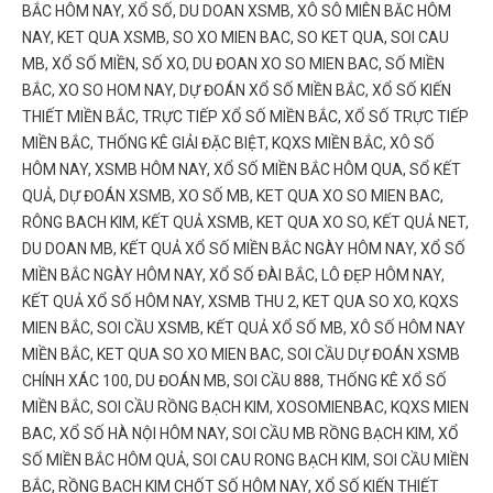
BẮC HÔM NAY, XỔ SỐ, DU DOAN XSMB, XÔ SÔ MIÊN BĂC HÔM
NAY, KET QUA XSMB, SO XO MIEN BAC, SO KET QUA, SOI CAU
MB, XỔ SỐ MIỀN, SỐ XO, DU ĐOAN XO SO MIEN BAC, SỐ MIỀN
BẮC, XO SO HOM NAY, DỰ ĐOÁN XỔ SỐ MIỀN BẮC, XỔ SỐ KIẾN
THIẾT MIỀN BẮC, TRỰC TIẾP XỔ SỐ MIỀN BẮC, XỔ SỐ TRỰC TIẾP
MIỀN BẮC, THỐNG KÊ GIẢI ĐẶC BIỆT, KQXS MIỀN BẮC, XÔ SỐ
HÔM NAY, XSMB HÔM NAY, XỔ SỐ MIỀN BẮC HÔM QUA, SỔ KẾT
QUẢ, DỰ ĐOÁN XSMB, XO SỐ MB, KET QUA XO SO MIEN BAC,
RÔNG BACH KIM, KẾT QUẢ XSMB, KET QUA XO SO, KẾT QUẢ NET,
DU DOAN MB, KẾT QUẢ XỔ SỐ MIỀN BẮC NGÀY HÔM NAY, XỔ SỐ
MIỀN BẮC NGÀY HÔM NAY, XỔ SỐ ĐÀI BẮC, LÔ ĐẸP HÔM NAY,
KẾT QUẢ XỔ SỐ HÔM NAY, XSMB THU 2, KET QUA SO XO, KQXS
MIEN BẮC, SOI CẦU XSMB, KẾT QUẢ XỔ SỐ MB, XÔ SỐ HÔM NAY
MIỀN BẮC, KET QUA SO XO MIEN BAC, SOI CẦU DỰ ĐOÁN XSMB
CHÍNH XÁC 100, DU ĐOÁN MB, SOI CẦU 888, THỐNG KÊ XỔ SỐ
MIỀN BẮC, SOI CẦU RỒNG BẠCH KIM, XOSOMIENBAC, KQXS MIEN
BAC, XỔ SỐ HÀ NỘI HÔM NAY, SOI CẦU MB RỒNG BẠCH KIM, XỔ
SỐ MIỀN BẮC HÔM QUẢ, SOI CAU RONG BẠCH KIM, SOI CẦU MIỀN
BẮC, RỒNG BẠCH KIM CHỐT SỐ HÔM NAY, XỔ SỐ KIẾN THIẾT