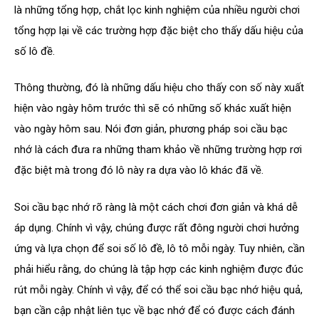
là những tổng hợp, chắt lọc kinh nghiệm của nhiều người chơi
tổng hợp lại về các trường hợp đặc biệt cho thấy dấu hiệu của
số lô đề.
Thông thường, đó là những dấu hiệu cho thấy con số này xuất
hiện vào ngày hôm trước thì sẽ có những số khác xuất hiện
vào ngày hôm sau. Nói đơn giản, phương pháp soi cầu bạc
nhớ là cách đưa ra những tham khảo về những trường hợp rơi
đặc biệt mà trong đó lô này ra dựa vào lô khác đã về.
Soi cầu bạc nhớ rõ ràng là một cách chơi đơn giản và khá dễ
áp dụng. Chính vì vậy, chúng được rất đông người chơi hưởng
ứng và lựa chọn để soi số lô đề, lô tô mỗi ngày. Tuy nhiên, cần
phải hiểu rằng, do chúng là tập hợp các kinh nghiệm được đúc
rút mỗi ngày. Chính vì vậy, để có thể soi cầu bạc nhớ hiệu quả,
bạn cần cập nhật liên tục về bạc nhớ để có được cách đánh