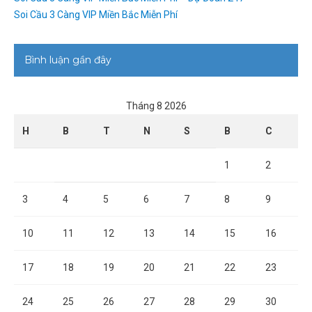
Soi Cầu 3 Càng VIP Miền Bắc Miễn Phí
Bình luận gần đây
Tháng 8 2026
H
B
T
N
S
B
C
1
2
3
4
5
6
7
8
9
10
11
12
13
14
15
16
17
18
19
20
21
22
23
24
25
26
27
28
29
30