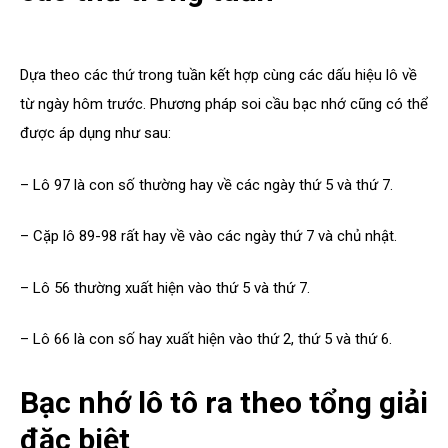
Dựa theo các thứ trong tuần kết hợp cùng các dấu hiệu lô về
từ ngày hôm trước. Phương pháp soi cầu bạc nhớ cũng có thể
được áp dụng như sau:
– Lô 97 là con số thường hay về các ngày thứ 5 và thứ 7.
– Cặp lô 89-98 rất hay về vào các ngày thứ 7 và chủ nhật.
– Lô 56 thường xuất hiện vào thứ 5 và thứ 7.
– Lô 66 là con số hay xuất hiện vào thứ 2, thứ 5 và thứ 6.
Bạc nhớ lô tô ra theo tổng giải
đặc biệt