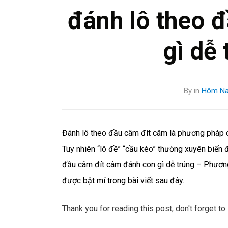
đánh lô theo 
gì dễ
By in
Hôm Na
Đánh lô theo đầu câm đít câm là phương pháp c
Tuy nhiên “lô đề” “cầu kèo” thường xuyên biến 
đầu câm đít câm đánh con gì dễ trúng – Phươn
được bật mí trong bài viết sau đây.
Thank you for reading this post, don't forget to