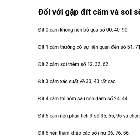
Đối với gặp đít câm và soi 
Đít 0 câm không nên bỏ qua số 00, 40, 90.
Đít 1 câm thường có sự liên quan đến số 51, 7
Đít 2 câm soi thêm số 12, 32, 62.
Đít 3 câm xác suất về 33, 43 rất cao.
Đít 4 câm thì hôm sau nên đánh số 24, 44.
Đít 5 câm nên phân tích 3 số 35, 65, 95 và chọ
Đít 6 nên tham khảo các số như 06, 76, 56.