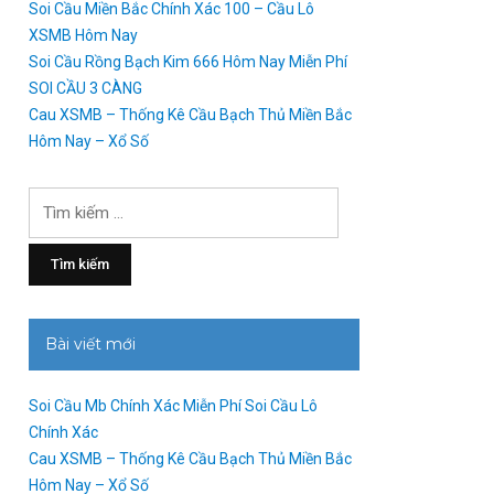
Soi Cầu Miền Bắc Chính Xác 100 – Cầu Lô
XSMB Hôm Nay
Soi Cầu Rồng Bạch Kim 666 Hôm Nay Miễn Phí
SOI CẦU 3 CÀNG
Cau XSMB – Thống Kê Cầu Bạch Thủ Miền Bắc
Hôm Nay – Xổ Số
Tìm
kiếm
cho:
Bài viết mới
Soi Cầu Mb Chính Xác Miễn Phí Soi Cầu Lô
Chính Xác
Cau XSMB – Thống Kê Cầu Bạch Thủ Miền Bắc
Hôm Nay – Xổ Số