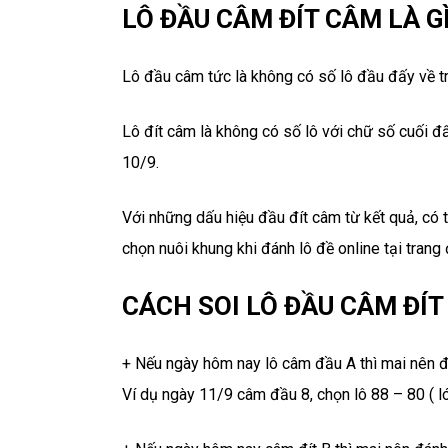
LÔ ĐẦU CÂM ĐÍT CÂM LÀ G
Lô đầu câm tức là không có số lô đầu đấy về t
Lô đít câm là không có số lô với chữ số cuối đ
10/9.
Với những dấu hiệu đầu đít câm từ kết quả, có
chọn nuôi khung khi đánh lô đề online tại trang 
CÁCH SOI LÔ ĐẦU CÂM ĐÍ
+ Nếu ngày hôm nay lô câm đầu A thì mai nên đ
Ví dụ ngày 11/9 câm đầu 8, chọn lô 88 – 80 ( ló