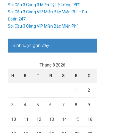
Soi Cầu 3 Càng 3 Miền Tỷ Lệ Trúng 99%
Soi Cầu 3 Càng VIP Miền Bắc Miễn Phí – Dự
Đoán 247
Soi Cầu 3 Càng VIP Miền Bắc Miễn Phí
Bình luận gần đây
Tháng 8 2026
H
B
T
N
S
B
C
1
2
3
4
5
6
7
8
9
10
11
12
13
14
15
16