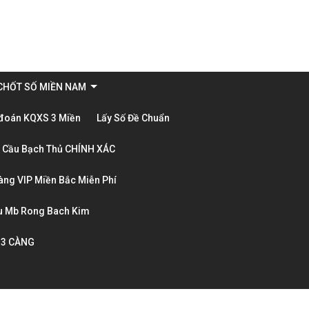
CHỐT SỐ MIỀN NAM
đoán KQXS 3 Miền
Lấy Số Đề Chuẩn
oi Cầu Bạch Thủ CHÍNH XÁC
àng VIP Miền Bắc Miễn Phí
u Mb Rong Bach Kim
 3 CÀNG