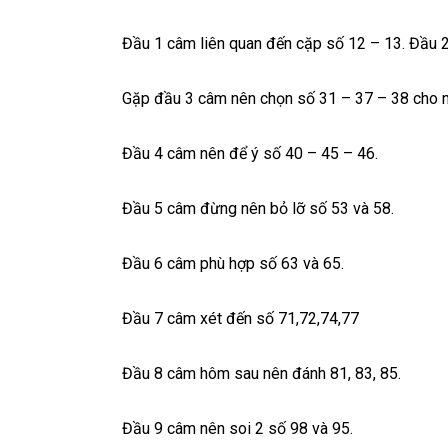
Đầu 1 câm liên quan đến cặp số 12 – 13. Đầu 2
Gặp đầu 3 câm nên chọn số 31 – 37 – 38 cho 
Đầu 4 câm nên để ý số 40 – 45 – 46.
Đầu 5 câm đừng nên bỏ lỡ số 53 và 58.
Đầu 6 câm phù hợp số 63 và 65.
Đầu 7 câm xét đến số 71,72,74,77
Đầu 8 câm hôm sau nên đánh 81, 83, 85.
Đầu 9 câm nên soi 2 số 98 và 95.