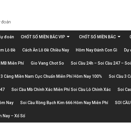
Skip
to
content
ự đoán
dự đoán
CHỐT SỐ MIỀN BẮC VIP
CHỐT SỐ MIỀN BẮC
ệm Lô Đề
Cách Ăn Lô Đề Chiều Nay
Hôm Nay Đánh Con Gì
Dự 
 MB Miễn Phí
Gio Vang Chot So
Soi Cầu 24h – Soi Cầu 247 – S
 3 Càng Miền Nam Cực Chuẩn Miễn Phí Hôm Nay 100%
Soi Cầu 3 C
247
Soi Cầu Mb Chính Xác Miễn Phí Soi Cầu Lô Chính Xác
Soi Ca
Hôm Nay
Soi Cầu Rồng Bạch Kim 666 Hôm Nay Miễn Phí
SOI CẦU
 Nay – Xổ Số