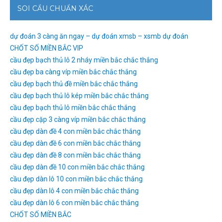
SOI CẦU CHUẨN XÁC
dự đoán 3 càng ăn ngay – dự đoán xmsb – xsmb dự đoán
CHỐT SỐ MIỀN BẮC VIP
cầu đẹp bạch thủ lô 2 nháy miền bắc chắc thắng
cầu đẹp ba càng víp miền bắc chắc thắng
cầu đẹp bạch thủ đề miền bắc chắc thắng
cầu đẹp bạch thủ lô kép miền bắc chắc thắng
cầu đẹp bạch thủ lô miền bắc chắc thắng
cầu đẹp cặp 3 càng víp miền bắc chắc thắng
cầu đẹp dàn đề 4 con miền bắc chắc thắng
cầu đẹp dàn đề 6 con miền bắc chắc thắng
cầu đẹp dàn đề 8 con miền bắc chắc thắng
cầu đẹp dàn đề 10 con miền bắc chắc thắng
cầu đẹp dàn lô 10 con miền bắc chắc thắng
cầu đẹp dàn lô 4 con miền bắc chắc thắng
cầu đẹp dàn lô 6 con miền bắc chắc thắng
CHỐT SỐ MIỀN BẮC