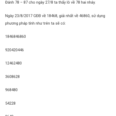
Đánh 78 – 87 cho ngày 27/8 ta thấy lô về 78 hai nháy.
Ngày 23/8/2017 GĐB về 18468, giải nhất về 46860, sử dụng
phương pháp tính như trên ta sẽ có:
1846846860
920420446
12462480
3608628
968480
54228