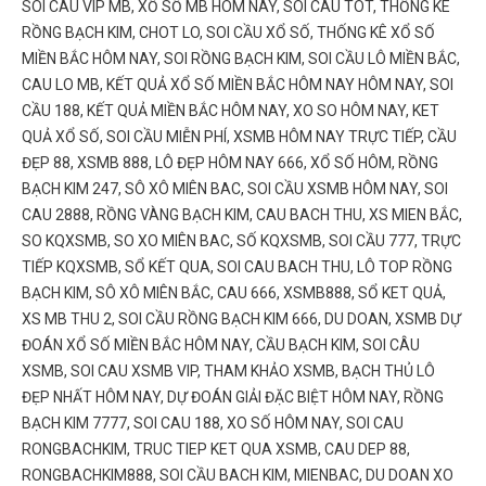
SOI CAU VIP MB, XỔ SỐ MB HÔM NAY, SOI CAU TOT, THỐNG KÊ
RỒNG BẠCH KIM, CHOT LO, SOI CẦU XỔ SỐ, THỐNG KÊ XỔ SỐ
MIỀN BẮC HÔM NAY, SOI RỒNG BẠCH KIM, SOI CẦU LÔ MIỀN BẮC,
CAU LO MB, KẾT QUẢ XỔ SỐ MIỀN BẮC HÔM NAY HÔM NAY, SOI
CẦU 188, KẾT QUẢ MIỀN BẮC HÔM NAY, XO SO HÔM NAY, KET
QUẢ XỔ SỐ, SOI CẦU MIỄN PHÍ, XSMB HÔM NAY TRỰC TIẾP, CẦU
ĐẸP 88, XSMB 888, LÔ ĐẸP HÔM NAY 666, XỔ SỐ HÔM, RỒNG
BẠCH KIM 247, SÔ XÔ MIÊN BAC, SOI CẦU XSMB HÔM NAY, SOI
CAU 2888, RỒNG VÀNG BẠCH KIM, CAU BACH THU, XS MIEN BẮC,
SO KQXSMB, SO XO MIÊN BAC, SỐ KQXSMB, SOI CẦU 777, TRỰC
TIẾP KQXSMB, SỔ KẾT QUA, SOI CAU BACH THU, LÔ TOP RỒNG
BẠCH KIM, SÔ XÔ MIÊN BẮC, CAU 666, XSMB888, SỔ KET QUẢ,
XS MB THU 2, SOI CẦU RỒNG BẠCH KIM 666, DU DOAN, XSMB DỰ
ĐOÁN XỔ SỐ MIỀN BẮC HÔM NAY, CẦU BẠCH KIM, SOI CÂU
XSMB, SOI CAU XSMB VIP, THAM KHẢO XSMB, BẠCH THỦ LÔ
ĐẸP NHẤT HÔM NAY, DỰ ĐOÁN GIẢI ĐẶC BIỆT HÔM NAY, RỒNG
BẠCH KIM 7777, SOI CAU 188, XO SỐ HÔM NAY, SOI CAU
RONGBACHKIM, TRUC TIEP KET QUA XSMB, CAU DEP 88,
RONGBACHKIM888, SOI CẦU BACH KIM, MIENBAC, DU DOAN XO