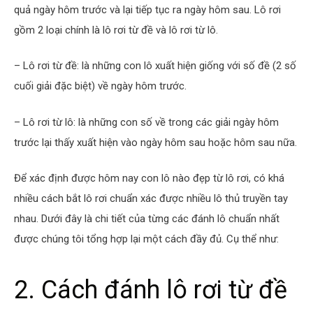
quả ngày hôm trước và lại tiếp tục ra ngày hôm sau. Lô rơi
gồm 2 loại chính là lô rơi từ đề và lô rơi từ lô.
– Lô rơi từ đề: là những con lô xuất hiện giống với số đề (2 số
cuối giải đặc biệt) về ngày hôm trước.
– Lô rơi từ lô: là những con số về trong các giải ngày hôm
trước lại thấy xuất hiện vào ngày hôm sau hoặc hôm sau nữa.
Để xác định được hôm nay con lô nào đẹp từ lô rơi, có khá
nhiều cách bắt lô rơi chuẩn xác được nhiều lô thủ truyền tay
nhau. Dưới đây là chi tiết của từng các đánh lô chuẩn nhất
được chúng tôi tổng hợp lại một cách đầy đủ. Cụ thể như:
2. Cách đánh lô rơi từ đề