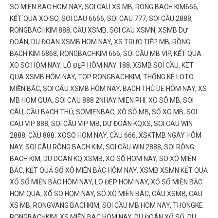
SO MIEN BAC HOM NAY, SOI CAU XS MB, RONG BACH KIM666,
KẾT QUA XO SO, SOI CAU 6666, SOI CAU 777, SOI CẦU 2888,
RONGBACHKIM 888, CẦU XSMB, SOI CẦU XSMN, XSMB DỰ
ĐOÁN, DU ĐOAN XSMB HOM NAY, XS TRỰC TIẾP MB, RỒNG
BẠCH KIM 6868, RONGBACHKIM 666, SOI CẦU MB VIP, KẾT QUA
XO SO HOM NAY, LÔ ĐẸP HÔM NAY 188, XSMB SOI CẦU, KET
QUA XSMB HÔM NAY, TOP RONGBACHKIM, THỐNG KÊ LOTO
MIỀN BẮC, SOI CÂU XSMB HÔM NAY, BẠCH THỦ DE HÔM NAY, XS
MB HOM QUA, SOI CAU 888 2NHAY MIEN PHI, XO SÔ MB, SOI
CÂU, CẦU BẠCH THỦ, SOMIENBAC, XÔ SỐ MB, SỐ XO MB, SOI
CAU VIP 888, SOI CẦU VIP MB, DỰ ĐOÁN KQXS, SOI CAU WIN
2888, CẦU 888, XOSO HOM NAY, CẦU 666, XSKTMB NGÀY HÔM
NAY, SOI CÂU RÔNG BACH KIM, SOI CẦU WIN 2888, SOI RÔNG
BACH KIM, DU DOAN KQ XSMB, XO SỐ HOM NAY, SO XÔ MIÊN
BẮC, KẾT QUẢ SỔ XÔ MIÊN BẮC HÔM NAY, XSMB XSMN KẾT QUẢ
XỐ SỐ MIỀN BẮC HÔM NAY, LO ĐEP HOM NAY, XỔ SỐ MIỀN BẮC
HOM QUA, XỔ SO HOM NAY, SÔ XÔ MIÊN BÂC, CÂU XSMB, CAU
XS MB, RONGVANG BACHKIM, SOI CẦU MB HOM NAY, THONGKE
RONGBACHKIM, XS MIÊN BAC HOM NAY, DU ĐOÁN XỔ SỐ, DU