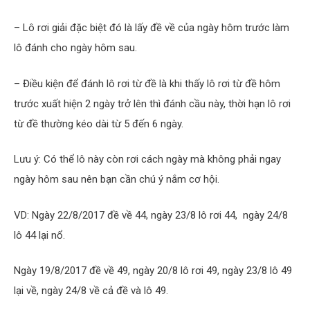
– Lô rơi giải đặc biệt đó là lấy đề về của ngày hôm trước làm
lô đánh cho ngày hôm sau.
– Điều kiện để đánh lô rơi từ đề là khi thấy lô rơi từ đề hôm
trước xuất hiện 2 ngày trở lên thì đánh cầu này, thời hạn lô rơi
từ đề thường kéo dài từ 5 đến 6 ngày.
Lưu ý: Có thể lô này còn rơi cách ngày mà không phải ngay
ngày hôm sau nên bạn cần chú ý nắm cơ hội.
VD: Ngày 22/8/2017 đề về 44, ngày 23/8 lô rơi 44, ngày 24/8
lô 44 lại nổ.
Ngày 19/8/2017 đề về 49, ngày 20/8 lô rơi 49, ngày 23/8 lô 49
lại về, ngày 24/8 về cả đề và lô 49.