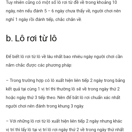
Tuy nhiên cũng có một số lô rơi từ đề về trong khoảng 10
ngày, nên nếu đánh 5 – 6 ngày chưa thấy về, người chơi nên
nghỉ 1 ngày rồi đánh tiếp, chắc chắn về.
b. Lô rơi từ lô
Để biết lô rơi từ lô về lâu nhất bao nhiêu ngày người chơi cần
nắm chắc được các phương pháp:
– Trong trường hợp có lô xuất hiện liên tiếp 2 ngày trong bảng
kết quả tại cùng 1 vị trí thì thường lô sẽ về trong ngày thứ 2
hoặc ngày thứ 3 tiếp theo. Nên để bắt lô rơi chuẩn xác nhất
người chơi nên đánh trong khung 3 ngày.
– Với những lô rơi từ lô xuất hiện liên tiếp 2 ngày nhưng khác
vị trí thì lấy lô tại vị trí lô rơi ngày thứ 2 về trong ngày thứ nhất