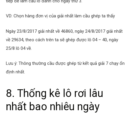
tiếp để làm cầu lô đánh cho ngày thứ 3.
VD: Chọn hàng đơn vị của giải nhất làm cầu ghép ta thấy
Ngày 23/8/2017 giải nhất về 46860, ngày 24/8/2017 giải nhất
về 29634, theo cách trên ta sẽ ghép được lô 04 – 40, ngày
25/8 lô 04 về.
Lưu ý: Thông thường cầu được ghép từ kết quả giải 7 chạy ổn
định nhất.
8. Thống kê lô rơi lâu
nhất bao nhiêu ngày