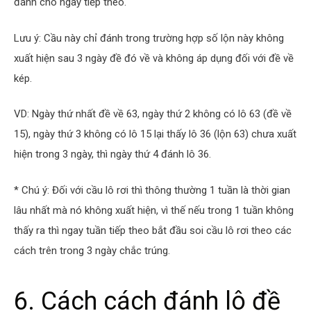
đánh cho ngày tiếp theo.
Lưu ý: Cầu này chỉ đánh trong trường hợp số lộn này không
xuất hiện sau 3 ngày đề đó về và không áp dụng đối với đề về
kép.
VD: Ngày thứ nhất đề về 63, ngày thứ 2 không có lô 63 (đề về
15), ngày thứ 3 không có lô 15 lại thấy lô 36 (lộn 63) chưa xuất
hiện trong 3 ngày, thì ngày thứ 4 đánh lô 36.
* Chú ý: Đối với cầu lô rơi thì thông thường 1 tuần là thời gian
lâu nhất mà nó không xuất hiện, vì thế nếu trong 1 tuần không
thấy ra thì ngay tuần tiếp theo bắt đầu soi cầu lô rơi theo các
cách trên trong 3 ngày chắc trúng.
6. Cách cách đánh lô đề