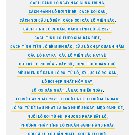
CÁCH ĐÁNH LÔ NGÀY NÀO CŨNG TRÚNG
,
CÁCH ĐÁNH LÔ RƠI TỪ ĐỀ
,
CÁCH SOI CẦU
,
CÁCH SOI CẦU LÔ KÉP
,
CÁCH SOI CẦU LÔ MIỀN BẮC
,
CÁCH TÍNH LÔ CHUẨN
,
CÁCH TÍNH LÔ ĐỀ 2021
,
CÁCH TÍNH LÔ THEO GIẢI ĐẶC BIỆT
,
CÁCH TÍNH TIỀN LÔ ĐỀ MIỀN BẮC
,
CẦU LÔ CHẠY QUANH NĂM
,
CẦU LÔ HAY RA
,
CẦU LÔ MIỀN BẮC HAY VỀ
,
CHU KỲ LÔ RƠI CỦA 2 CẶP SỐ
,
CÔNG THỨC ĐÁNH ĐỀ
,
ĐIỀU KIỆN ĐỂ ĐÁNH LÔ RƠI TỪ LÔ
,
KỲ LỤC LÔ RƠI GAN
,
LÔ RƠI ĐẸP NHẤT HÔM NAY
,
LÔ RƠI GẦN NHẤT LÀ BAO NHIÊU NGÀY
,
LÔ RƠI HAY NHẤT 2021
,
LÔ RƠI LÀ GÌ
,
LÔ RƠI MIỀN BẮC
,
LÔ RƠI TỪ ĐỀ LÂU NHẤT LÀ BAO NHIÊU NGÀY
,
MẸO ĐÁNH ĐỀ
,
NUÔI LÔ RƠI TỪ ĐỀ
,
PHƯƠNG PHÁP BẮT LÔ
,
PHƯƠNG PHÁP TÍNH LÔ CHUẨN ĐÁNH HÀNG NGÀY
,
SOI CẦU LÔ CHUẨN NHẤT
,
SOI CẦU LÔ RƠI
,