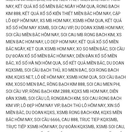
NAY, KẾT QUẢ XỔ SỐ MIỀN BẮC NGÀY HÔM QUA, RONG BACH
KIM 888, KẾT QUẢ XỔ SỐ KIẾN THIẾT MIỀN BẮC HÔM NAY, CẶP
LÔ ĐẸP HÔM NAY, XS MB HOM NAY, XSMB HÔM QUA, KẾT QUẢ
XỔ SỐ HÔM NAY XSMB, SOI CAU VIP, DU DOAN XSMB HOM NAY,
SOI CẦU MIỀN BẮC HÔM NAY, SOI CAU MB RONG BACH KIM, XS
MIEN BAC HOM NAY, LO DEP HOM NAY, KẾT QUẢ XỔ SỐ MIỀN
BẮC NGÀY, KET QUA XSMB HOM NAY, XO SO MIỀN BẮC, SOI CẦU
DỰ ĐOÁN XỔ SỐ MIỀN BẮC HÔM NAY, DIỄN ĐÀN XỔ SỐ MIỀN
BẮC, XỔ SỐ HÀ NỘI HÔM QUA, SỔ KẾT QUẢ MIỀN BẮC, DU DOAN
KQXSMB, SOI CẦU BẠCH THỦ, XO MIEN BAC, SOI RONG BACH
KIM, KQXS NET, LÔ ĐỀ HÔM NAY, XSMB HOM QUA, SOI CẦU BẠCH
KIM, XOSO MIEN BAC, RỒNG BẠCH KIM 888, SOI CAU MIEN PHI,
SOI CẦU VIP, RỒNG BẠCH KIM 2888, KQXS MB HOM NAY, DIỄN
ĐÀN XSMB, SOI CẦU LÔ, RONGBACH KIM, SOI CAU RONG BACH
KIM VIP, LÔ ĐẸP HÔM NAY VIP, BẠCH THỦ LÔ HÔM NAY, XIN SỐ
MIỀN BẮC, DU DOAN KQXS, XSMB RONG BACH KIM, KQXS MIỀN
BẮC HÔM NAY, SOI CẦU 6666, CAU 888, TRUC TIEP KQXSMB,
TRỰC TIẾP XSMB HÔM NAY, DỰ ĐOÁN KQXSMB, XSMB SOI CAU,