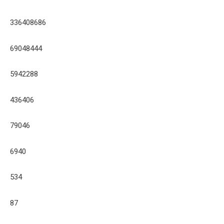
336408686
69048444
5942288
436406
79046
6940
534
87