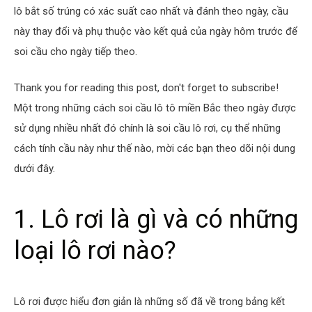
lô bắt số trúng có xác suất cao nhất và đánh theo ngày, cầu
này thay đổi và phụ thuộc vào kết quả của ngày hôm trước để
soi cầu cho ngày tiếp theo.
Thank you for reading this post, don't forget to subscribe!
Một trong những cách soi cầu lô tô miền Bắc theo ngày được
sử dụng nhiều nhất đó chính là soi cầu lô rơi, cụ thể những
cách tính cầu này như thế nào, mời các bạn theo dõi nội dung
dưới đây.
1. Lô rơi là gì và có những
loại lô rơi nào?
Lô rơi được hiểu đơn giản là những số đã về trong bảng kết