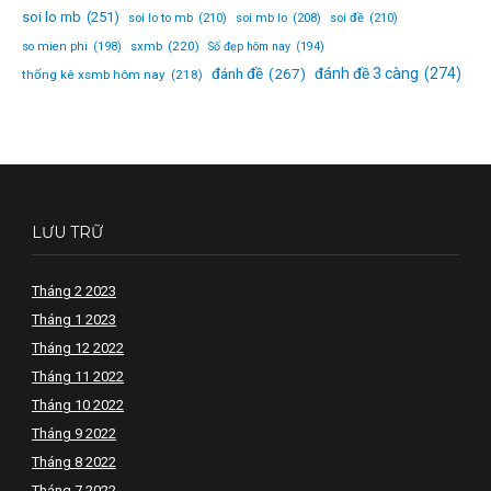
soi lo mb
(251)
soi lo to mb
(210)
soi mb lo
(208)
soi đề
(210)
sxmb
(220)
so mien phi
(198)
Số đẹp hôm nay
(194)
đánh đề
(267)
đánh đề 3 càng
(274)
thống kê xsmb hôm nay
(218)
LƯU TRỮ
Tháng 2 2023
Tháng 1 2023
Tháng 12 2022
Tháng 11 2022
Tháng 10 2022
Tháng 9 2022
Tháng 8 2022
Tháng 7 2022