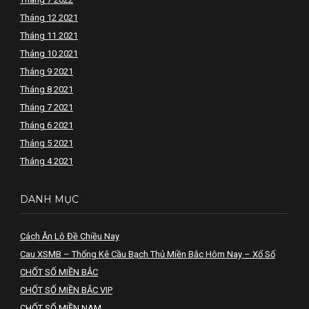
Tháng 12 2021
Tháng 11 2021
Tháng 10 2021
Tháng 9 2021
Tháng 8 2021
Tháng 7 2021
Tháng 6 2021
Tháng 5 2021
Tháng 4 2021
DANH MỤC
Cách Ăn Lô Đề Chiều Nay
Cau XSMB – Thống Kê Cầu Bạch Thủ Miền Bắc Hôm Nay – Xổ Số
CHỐT SỐ MIỀN BẮC
CHỐT SỐ MIỀN BẮC VIP
CHỐT SỐ MIỀN NAM