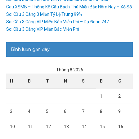
Cau XSMB – Thống Kê Cầu Bạch Thủ Miền Bắc Hôm Nay – Xổ Số
Soi Cầu 3 Càng 3 Miền Tỷ Lệ Trúng 99%
Soi Cầu 3 Càng VIP Miền Bắc Miễn Phí – Dự Đoán 247
Soi Cầu 3 Càng VIP Miền Bắc Miễn Phí
Bình luận gần đây
Tháng 8 2026
H
B
T
N
S
B
C
1
2
3
4
5
6
7
8
9
10
11
12
13
14
15
16