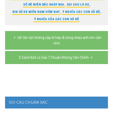
SỐ ĐỀ MIỀN BẮC NGÀY MAI
,
SOI CAU LO DE
,
XIN SỐ DE MIỀN NAM HÔM NAY
,
Ý NGHĨA CÁC CON SỐ ĐỀ
,
Ý NGHĨA CỦA CÁC CON SỐ ĐỀ
Điều
tất tần tật những cặp lô hay đi cùng nhau anh em cần
hướng
nhớ
bài
5 Cách Bắt Lô Giải 7 Chuẩn Không Cần Chỉnh
viết
SOI CẦU CHUẨN XÁC