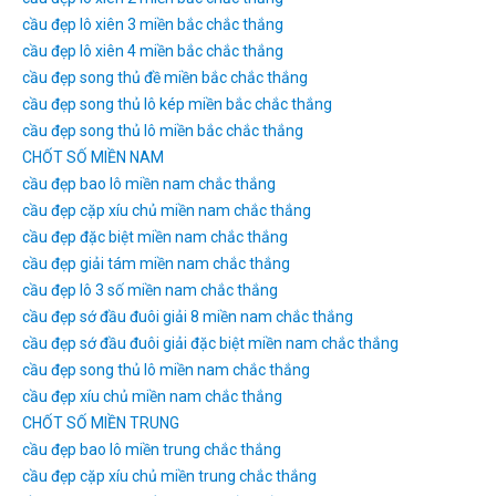
cầu đẹp lô xiên 3 miền bắc chắc thắng
cầu đẹp lô xiên 4 miền bắc chắc thắng
cầu đẹp song thủ đề miền bắc chắc thắng
cầu đẹp song thủ lô kép miền bắc chắc thắng
cầu đẹp song thủ lô miền bắc chắc thắng
CHỐT SỐ MIỀN NAM
cầu đẹp bao lô miền nam chắc thắng
cầu đẹp cặp xíu chủ miền nam chắc thắng
cầu đẹp đặc biệt miền nam chắc thắng
cầu đẹp giải tám miền nam chắc thắng
cầu đẹp lô 3 số miền nam chắc thắng
cầu đẹp sớ đầu đuôi giải 8 miền nam chắc thắng
cầu đẹp sớ đầu đuôi giải đặc biệt miền nam chắc thắng
cầu đẹp song thủ lô miền nam chắc thắng
cầu đẹp xíu chủ miền nam chắc thắng
CHỐT SỐ MIỀN TRUNG
cầu đẹp bao lô miền trung chắc thắng
cầu đẹp cặp xíu chủ miền trung chắc thắng