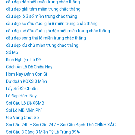
cầu đẹp đặc biệt miền trung chắc thắng
cầu đẹp giải tám miền trung chắc thắng
cầu đẹp lô 3 số miền trung chắc thắng
cầu đẹp sớ đầu đuôi giải 8 miền trung chắc thắng
cầu đẹp sớ đầu đuôi giải đặc biệt miền trung chắc thắng
cầu đẹp song thủ lô miền trung chắc thắng
cầu đẹp xíu chủ miền trung chắc thắng
Sổ Mơ
Kinh Nghiệm Lô Đề
Cách Ăn Lô Đề Chiều Nay
Hôm Nay Đánh Con Gì
Dự đoán KQXS 3 Miền
Lấy Số Đề Chuẩn
Lô Đẹp Hôm Nay
Soi Cầu Lô Đề XSMB
Soi Lô MB Miễn Phí
Gio Vang Chot So
Soi Cầu 24h – Soi Cầu 247 – Soi Cầu Bạch Thủ CHÍNH XÁC
Soi Cầu 3 Càng 3 Miền Tỷ Lệ Trúng 99%