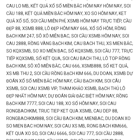
CAU LO MB, KẾT QUẢ XỔ SỐ MIỀN BẮC HÔM NAY HÔM NAY, SOI
CẦU 188, KẾT QUẢ MIỀN BẮC HÔM NAY, XO SO HÔM NAY, KET
QUẢ XỔ SỐ, SOI CẦU MIỄN PHÍ, XSMB HÔM NAY TRỰC TIẾP, CẦU
ĐẸP 88, XSMB 888, LÔ ĐẸP HÔM NAY 666, XỔ SỐ HÔM, RỒNG
BẠCH KIM 247, SÔ XÔ MIÊN BAC, SOI CẦU XSMB HÔM NAY, SOI
CAU 2888, RỒNG VÀNG BẠCH KIM, CAU BACH THU, XS MIEN BẮC,
SO KQXSMB, SO XO MIÊN BAC, SỐ KQXSMB, SOI CẦU 777, TRỰC
TIẾP KQXSMB, SỔ KẾT QUA, SOI CAU BACH THU, LÔ TOP RỒNG
BẠCH KIM, SÔ XÔ MIÊN BẮC, CAU 666, XSMB888, SỔ KET QUẢ,
XS MB THU 2, SOI CẦU RỒNG BẠCH KIM 666, DU DOAN, XSMB DỰ
ĐOÁN XỔ SỐ MIỀN BẮC HÔM NAY, CẦU BẠCH KIM, SOI CÂU
XSMB, SOI CAU XSMB VIP, THAM KHẢO XSMB, BẠCH THỦ LÔ
ĐẸP NHẤT HÔM NAY, DỰ ĐOÁN GIẢI ĐẶC BIỆT HÔM NAY, RỒNG
BẠCH KIM 7777, SOI CAU 188, XO SỐ HÔM NAY, SOI CAU
RONGBACHKIM, TRUC TIEP KET QUA XSMB, CAU DEP 88,
RONGBACHKIM888, SOI CẦU BACH KIM, MIENBAC, DU DOAN XO
SO MIEN BAC HOM NAY, SOI CAU XS MB, RONG BACH KIM666,
KẾT QUA XO SO, SOI CAU 6666, SOI CAU 777, SOI CẦU 2888,