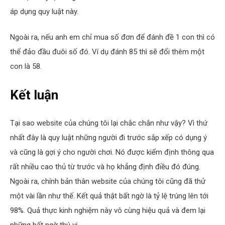
áp dụng quy luật này.
Ngoài ra, nếu anh em chỉ mua số đơn để đánh đề 1 con thì có
thể đảo đầu đuôi số đó. Ví dụ đánh 85 thì sẽ đổi thêm một
con là 58.
Kết luận
Tại sao website của chúng tôi lại chắc chắn như vậy? Vì thứ
nhất đây là quy luật những người đi trước sắp xếp có dụng ý
và cũng là gợi ý cho người chơi. Nó được kiểm định thông qua
rất nhiều cao thủ từ trước và họ khẳng định điều đó đúng.
Ngoài ra, chính bản thân website của chúng tôi cũng đã thử
một vài lần như thế. Kết quả thật bất ngờ là tỷ lệ trúng lên tới
98%. Quả thực kinh nghiệm này vô cùng hiệu quả và đem lại