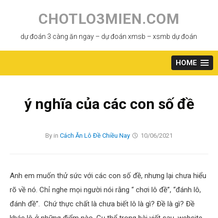
Skip
to
CHOTLO3MIEN.COM
content
dự đoán 3 càng ăn ngay – dự đoán xmsb – xsmb dự đoán
HOME
ý nghĩa của các con số đề
By in
Cách Ăn Lô Đề Chiều Nay
10/06/2021
Anh em muốn thử sức với các con số đề, nhưng lại chưa hiểu
rõ về nó. Chỉ nghe mọi người nói rằng “ chơi lô đề”, “đánh lô,
đánh đề”. Chứ thực chất là chưa biết lô là gì? Đề là gì? Đề