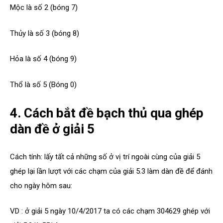
Mộc là số 2 (bóng 7)
Thủy là số 3 (bóng 8)
Hỏa là số 4 (bóng 9)
Thổ là số 5 (Bóng 0)
4. Cách bắt đề bạch thủ qua ghép
dàn đề ở giải 5
Cách tính: lấy tất cả những số ở vị trí ngoài cùng của giải 5
ghép lại lần lượt với các chạm của giải 5.3 làm dàn đề để đánh
cho ngày hôm sau:
VD : ở giải 5 ngày 10/4/2017 ta có các chạm 304629 ghép với