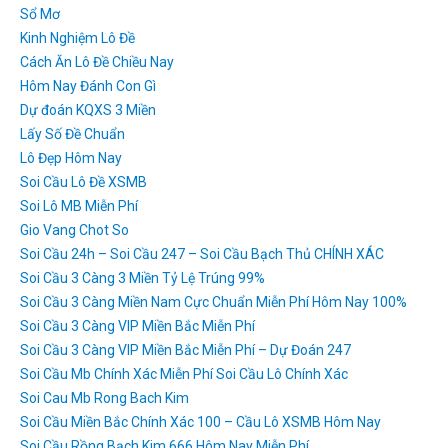
Sổ Mơ
Kinh Nghiệm Lô Đề
Cách Ăn Lô Đề Chiều Nay
Hôm Nay Đánh Con Gì
Dự đoán KQXS 3 Miền
Lấy Số Đề Chuẩn
Lô Đẹp Hôm Nay
Soi Cầu Lô Đề XSMB
Soi Lô MB Miễn Phí
Gio Vang Chot So
Soi Cầu 24h – Soi Cầu 247 – Soi Cầu Bạch Thủ CHÍNH XÁC
Soi Cầu 3 Càng 3 Miền Tỷ Lệ Trúng 99%
Soi Cầu 3 Càng Miền Nam Cực Chuẩn Miễn Phí Hôm Nay 100%
Soi Cầu 3 Càng VIP Miền Bắc Miễn Phí
Soi Cầu 3 Càng VIP Miền Bắc Miễn Phí – Dự Đoán 247
Soi Cầu Mb Chính Xác Miễn Phí Soi Cầu Lô Chính Xác
Soi Cau Mb Rong Bach Kim
Soi Cầu Miền Bắc Chính Xác 100 – Cầu Lô XSMB Hôm Nay
Soi Cầu Rồng Bạch Kim 666 Hôm Nay Miễn Phí