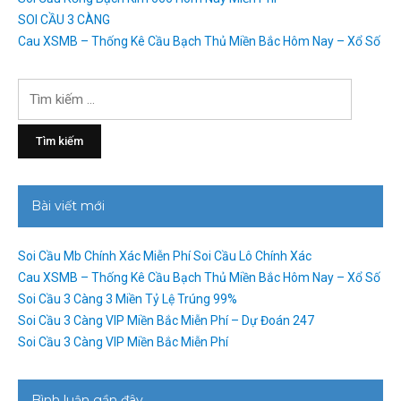
SOI CẦU 3 CÀNG
Cau XSMB – Thống Kê Cầu Bạch Thủ Miền Bắc Hôm Nay – Xổ Số
Tìm
kiếm
cho:
Bài viết mới
Soi Cầu Mb Chính Xác Miễn Phí Soi Cầu Lô Chính Xác
Cau XSMB – Thống Kê Cầu Bạch Thủ Miền Bắc Hôm Nay – Xổ Số
Soi Cầu 3 Càng 3 Miền Tỷ Lệ Trúng 99%
Soi Cầu 3 Càng VIP Miền Bắc Miễn Phí – Dự Đoán 247
Soi Cầu 3 Càng VIP Miền Bắc Miễn Phí
Bình luận gần đây