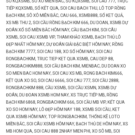
SO KQXSMB, SO XO MIÊN BAC, SỐ KQXSMB, SOI CẦU 777, TRỰC
TIẾP KQXSMB, SỔ KẾT QUA, SOI CAU BACH THU, LÔ TOP RỒNG
BẠCH KIM, SÔ XÔ MIÊN BẮC, CAU 666, XSMB888, SỔ KET QUẢ,
XS MB THU 2, SOI CẦU RỒNG BẠCH KIM 666, DU DOAN, XSMB DỰ
ĐOÁN XỔ SỐ MIỀN BẮC HÔM NAY, CẦU BẠCH KIM, SOI CÂU
XSMB, SOI CAU XSMB VIP, THAM KHẢO XSMB, BẠCH THỦ LÔ
ĐẸP NHẤT HÔM NAY, DỰ ĐOÁN GIẢI ĐẶC BIỆT HÔM NAY, RỒNG
BẠCH KIM 7777, SOI CAU 188, XO SỐ HÔM NAY, SOI CAU
RONGBACHKIM, TRUC TIEP KET QUA XSMB, CAU DEP 88,
RONGBACHKIM888, SOI CẦU BACH KIM, MIENBAC, DU DOAN XO
SO MIEN BAC HOM NAY, SOI CAU XS MB, RONG BACH KIM666,
KẾT QUA XO SO, SOI CAU 6666, SOI CAU 777, SOI CẦU 2888,
RONGBACHKIM 888, CẦU XSMB, SOI CẦU XSMN, XSMB DỰ
ĐOÁN, DU ĐOAN XSMB HOM NAY, XS TRỰC TIẾP MB, RỒNG
BẠCH KIM 6868, RONGBACHKIM 666, SOI CẦU MB VIP, KẾT QUA
XO SO HOM NAY, LÔ ĐẸP HÔM NAY 188, XSMB SOI CẦU, KET
QUA XSMB HÔM NAY, TOP RONGBACHKIM, THỐNG KÊ LOTO
MIỀN BẮC, SOI CÂU XSMB HÔM NAY, BẠCH THỦ DE HÔM NAY, XS
MB HOM QUA, SOI CAU 888 2NHAY MIEN PHI, XO SÔ MB, SOI