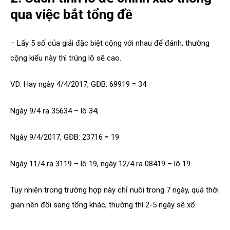
qua việc bắt tổng đề
– Lấy 5 số của giải đặc biệt cộng với nhau để đánh, thường
cộng kiểu này thì trúng lô sẽ cao.
VD: Hay ngày 4/4/2017, GĐB: 69919 = 34
Ngày 9/4 ra 35634 – lô 34;
Ngày 9/4/2017, GĐB: 23716 = 19
Ngày 11/4 ra 3119 – lô 19, ngày 12/4 ra 08419 – lô 19.
Tuy nhiên trong trường hợp này chỉ nuôi trong 7 ngày, quá thời
gian nên đổi sang tổng khác, thường thì 2-5 ngày sẽ xổ.