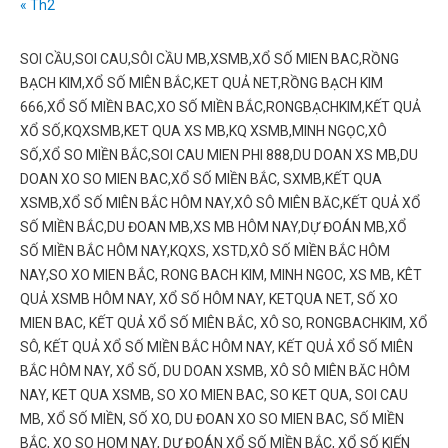
« Th2
SOI CẦU,SOI CAU,SÔI CẦU MB,XSMB,XỔ SỐ MIEN BAC,RỒNG
BẠCH KIM,XỔ SỐ MIÊN BẮC,KET QUẢ NET,RỒNG BẠCH KIM
666,XỔ SỐ MIỀN BAC,XO SỐ MIỀN BẮC,RONGBẠCHKIM,KẾT QUẢ
XỔ SỐ,KQXSMB,KET QUA XS MB,KQ XSMB,MINH NGỌC,XÔ
SỐ,XỔ SO MIỀN BẮC,SOI CAU MIEN PHI 888,DU DOAN XS MB,DU
DOAN XO SO MIEN BAC,XỔ SỐ MIỀN BẮC, SXMB,KẾT QUA
XSMB,XỔ SỐ MIÊN BẮC HÔM NAY,XÔ SÔ MIÊN BĂC,KẾT QUẢ XỔ
SỐ MIỀN BẮC,DU ĐOAN MB,XS MB HÔM NAY,DỰ ĐOÁN MB,XỔ
SỐ MIỀN BẮC HÔM NAY,KQXS, XSTD,XÔ SỐ MIỀN BẮC HÔM
NAY,SO XO MIEN BẮC, RONG BACH KIM, MINH NGOC, XS MB, KÊT
QUẢ XSMB HÔM NAY, XỔ SỐ HÔM NAY, KETQUA NET, SỐ XO
MIEN BAC, KẾT QUẢ XỔ SỐ MIÊN BẮC, XÔ SO, RONGBACHKIM, XỔ
SÔ, KẾT QUẢ XỔ SỐ MIỀN BẮC HÔM NAY, KẾT QUẢ XỔ SỐ MIÊN
BẮC HÔM NAY, XỔ SỐ, DU DOAN XSMB, XÔ SÔ MIÊN BĂC HÔM
NAY, KET QUA XSMB, SO XO MIEN BAC, SO KET QUA, SOI CAU
MB, XỔ SỐ MIỀN, SỐ XO, DU ĐOAN XO SO MIEN BAC, SỐ MIỀN
BẮC, XO SO HOM NAY, DỰ ĐOÁN XỔ SỐ MIỀN BẮC, XỔ SỐ KIẾN