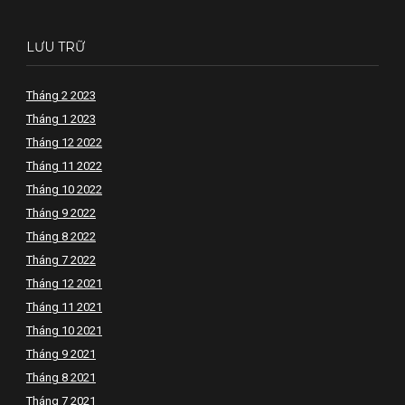
LƯU TRỮ
Tháng 2 2023
Tháng 1 2023
Tháng 12 2022
Tháng 11 2022
Tháng 10 2022
Tháng 9 2022
Tháng 8 2022
Tháng 7 2022
Tháng 12 2021
Tháng 11 2021
Tháng 10 2021
Tháng 9 2021
Tháng 8 2021
Tháng 7 2021