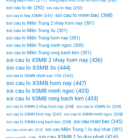
Rồng Bạch Kim chốt số hôm nay
(243)
soi cau lo de
(292)
soi cau lo dep
(253)
soi cau lo mien bac
(368)
soi cau lo kep XSMN
(241)
soi cau lo Miền Trung 2 nhay hom nay
(301)
soi cau lo Miền Trung 3s
(301)
soi cau lo Miền Trung hom nay
(301)
soi cau lo Miền Trung minh ngoc
(300)
soi cau lo Miền Trung rong bach kim
(301)
soi cau lo XSMB 2 nhay hom nay
(436)
soi cau lo XSMB 3s
(444)
soi cau lo XSMB chinh xac 100
(260)
soi cau lo XSMB hom nay
(447)
soi cau lo XSMB minh ngoc
(435)
soi cau lo XSMB rong bach kim
(433)
soi cau lo XSMN 2 nhay hom nay
(238)
soi cau lo XSMN 3s
(239)
soi cau lo XSMN hom nay
(241)
soi cau lo XSMN minh ngoc
(238)
soi cau mien bac
(345)
soi cau lo XSMN rong bach kim
(238)
soi cau Miền Trung 1 lo duy nhat
(301)
soi cau mien phi
(212)
soi cau XSMB 1 lo duy nhat
(416)
soicauvip24h
(198)