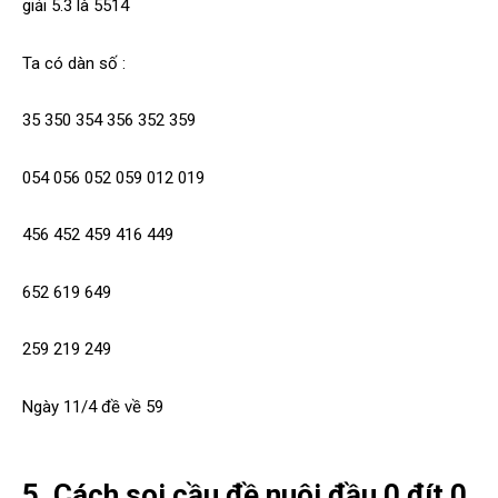
giải 5.3 là 5514
Ta có dàn số :
35 350 354 356 352 359
054 056 052 059 012 019
456 452 459 416 449
652 619 649
259 219 249
Ngày 11/4 đề về 59
5. Cách soi cầu đề nuôi đầu 0 đít 0