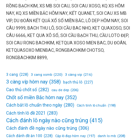
RỒNG BẠCH KIM, XS MB SOI CAU, SOI CAU XOSO, KQ XS HÔM
NAY, KQ XS MIỀN BẮC HÔM NAY, KẾT QUANET, SOI CAU XS MB
VIP, DU ĐOÁN KẾT QUẢ XỔ SỐ MIỀN BẮC, LÔ DEP HÔM NAY, SOI
CÂU 9999, BACH THU LÔ, SOI CẦU BAC NHO, KET QUAXOSO, SOI
CÂU 6666, KET QUA XÔ SỐ, SOI CẦU BẠCH THU, CẦU LOTO ĐẸP,
SOI CAU RONG BACHKIM, KETQUA XOSO MIEN BAC, DU ĐOÁN,
KETQUASOXO MIENBAC, RONGBACHKIM CHOTSO,
RONGBACHKIM 8899,
3 cang
(228)
3 cang xsmb
(220)
3 càng vip
(216)
3 càng víp hôm nay
(358)
bạch thủ lô
(227)
Cao thủ chốt số
(282)
cau de dep
(206)
Chốt số miền Bắc hôm nay
(352)
Cách bắt lô chuẩn theo ngày
(280)
Cách tính lô chuẩn
(198)
Cách tính lô đề 2021
(283)
Cách đánh lô ngày nào cũng trúng
(415)
Cách đánh đề ngày nào cũng trúng
(306)
Cách đánh đề ăn 100
(228)
Cặp lô đẹp hôm nay
(197)
danh lo mb
(208)