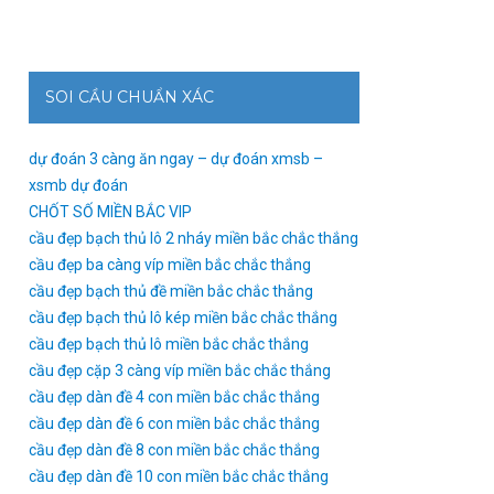
SOI CẦU CHUẨN XÁC
dự đoán 3 càng ăn ngay – dự đoán xmsb –
xsmb dự đoán
CHỐT SỐ MIỀN BẮC VIP
cầu đẹp bạch thủ lô 2 nháy miền bắc chắc thắng
cầu đẹp ba càng víp miền bắc chắc thắng
cầu đẹp bạch thủ đề miền bắc chắc thắng
cầu đẹp bạch thủ lô kép miền bắc chắc thắng
cầu đẹp bạch thủ lô miền bắc chắc thắng
cầu đẹp cặp 3 càng víp miền bắc chắc thắng
cầu đẹp dàn đề 4 con miền bắc chắc thắng
cầu đẹp dàn đề 6 con miền bắc chắc thắng
cầu đẹp dàn đề 8 con miền bắc chắc thắng
cầu đẹp dàn đề 10 con miền bắc chắc thắng