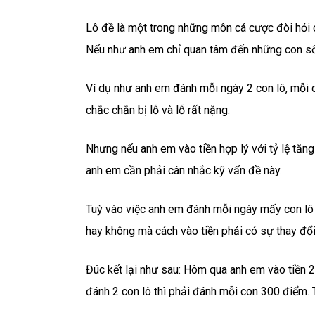
Lô đề là một trong những môn cá cược đòi hỏi c
Nếu như anh em chỉ quan tâm đến những con số m
Ví dụ như anh em đánh mỗi ngày 2 con lô, mỗi
chắc chắn bị lỗ và lỗ rất nặng.
Nhưng nếu anh em vào tiền hợp lý với tỷ lệ tăng
anh em cần phải cân nhắc kỹ vấn đề này.
Tuỳ vào việc anh em đánh mỗi ngày mấy con lô
hay không mà cách vào tiền phải có sự thay đổi
Đúc kết lại như sau: Hôm qua anh em vào tiền 
đánh 2 con lô thì phải đánh mỗi con 300 điểm. T