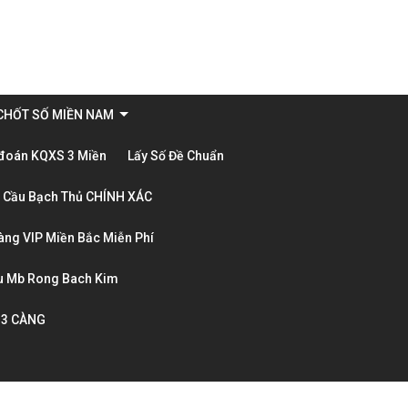
CHỐT SỐ MIỀN NAM
đoán KQXS 3 Miền
Lấy Số Đề Chuẩn
oi Cầu Bạch Thủ CHÍNH XÁC
àng VIP Miền Bắc Miễn Phí
u Mb Rong Bach Kim
 3 CÀNG