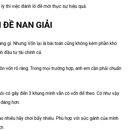
 lý thì việc đánh lô đề mới thực sự hiệu quả.
 ĐỀ NAN GIẢI
ng gì. Nhưng Vốn lại là bài toán cũng không kém phần khó
h đầu tư tài chính cả.
ồn vốn rõ ràng. Trong mọi trường hợp, anh em cần phải chuẩn
uôi có gãy đến 3 khung mình vẫn có vốn để theo. Có như vậy
 dàng hơn.
ao nhiêu hãy chơi bấy nhiêu. Phù hợp với sức gánh của mình
i.