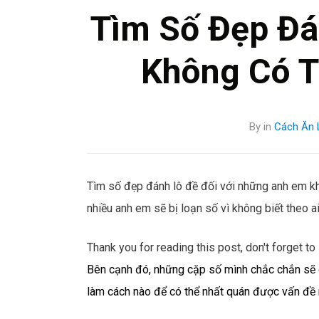
Tìm Số Đẹp Đá
Không Có T
By in
Cách Ăn 
Tìm số đẹp đánh lô đề đối với những anh em kh
nhiều anh em sẽ bị loạn số vì không biết theo a
Thank you for reading this post, don't forget to
Bên cạnh đó, những cặp số mình chắc chắn sẽ c
làm cách nào để có thể nhất quán được vấn đề n