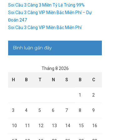
Soi Cầu 3 Càng 3 Miền Tỷ Lệ Trúng 99%
Soi Cầu 3 Càng VIP Miền Bắc Miễn Phí – Dự
Đoán 247
Soi Cầu 3 Càng VIP Miền Bắc Miễn Phí
Bình luận gần đây
Tháng 8 2026
H
B
T
N
S
B
C
1
2
3
4
5
6
7
8
9
10
11
12
13
14
15
16