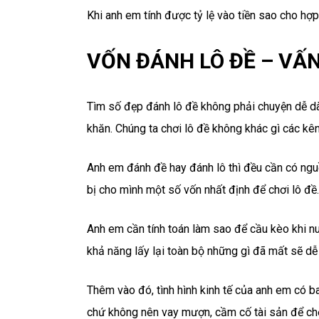
Khi anh em tính được tỷ lệ vào tiền sao cho hợp
VỐN ĐÁNH LÔ ĐỀ – VẤN
Tìm số đẹp đánh lô đề không phải chuyện dễ dà
khăn. Chúng ta chơi lô đề không khác gì các kên
Anh em đánh đề hay đánh lô thì đều cần có ngu
bị cho mình một số vốn nhất định để chơi lô đề.
Anh em cần tính toán làm sao để cầu kèo khi n
khả năng lấy lại toàn bộ những gì đã mất sẽ dễ
Thêm vào đó, tình hình kinh tế của anh em có b
chứ không nên vay mượn, cầm cố tài sản để chơ