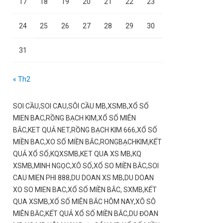
17
18
19
20
21
22
23
24
25
26
27
28
29
30
31
« Th2
SOI CẦU,SOI CAU,SÔI CẦU MB,XSMB,XỔ SỐ
MIEN BAC,RỒNG BẠCH KIM,XỔ SỐ MIÊN
BẮC,KET QUẢ NET,RỒNG BẠCH KIM 666,XỔ SỐ
MIỀN BAC,XO SỐ MIỀN BẮC,RONGBẠCHKIM,KẾT
QUẢ XỔ SỐ,KQXSMB,KET QUA XS MB,KQ
XSMB,MINH NGỌC,XÔ SỐ,XỔ SO MIỀN BẮC,SOI
CAU MIEN PHI 888,DU DOAN XS MB,DU DOAN
XO SO MIEN BAC,XỔ SỐ MIỀN BẮC, SXMB,KẾT
QUA XSMB,XỔ SỐ MIÊN BẮC HÔM NAY,XÔ SÔ
MIÊN BĂC,KẾT QUẢ XỔ SỐ MIỀN BẮC,DU ĐOAN