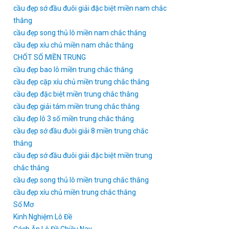
cầu đẹp sớ đầu đuôi giải đặc biệt miền nam chắc
thắng
cầu đẹp song thủ lô miền nam chắc thắng
cầu đẹp xíu chủ miền nam chắc thắng
CHỐT SỐ MIỀN TRUNG
cầu đẹp bao lô miền trung chắc thắng
cầu đẹp cặp xíu chủ miền trung chắc thắng
cầu đẹp đặc biệt miền trung chắc thắng
cầu đẹp giải tám miền trung chắc thắng
cầu đẹp lô 3 số miền trung chắc thắng
cầu đẹp sớ đầu đuôi giải 8 miền trung chắc
thắng
cầu đẹp sớ đầu đuôi giải đặc biệt miền trung
chắc thắng
cầu đẹp song thủ lô miền trung chắc thắng
cầu đẹp xíu chủ miền trung chắc thắng
Sổ Mơ
Kinh Nghiệm Lô Đề