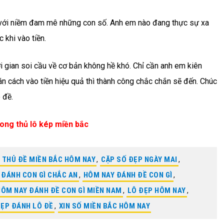
í với niềm đam mê những con số. Anh em nào đang thực sự xa
 khi vào tiền.
i gian soi cầu về cơ bản không hề khó. Chỉ cần anh em kiên
án cách vào tiền hiệu quả thì thành công chắc chắn sẽ đến. Chúc
 đề.
song thủ lô kép miền bắc
 THỦ ĐỀ MIỀN BẮC HÔM NAY
,
CẶP SỐ ĐẸP NGÀY MAI
,
 ĐÁNH CON GÌ CHẮC AN
,
HÔM NAY ĐÁNH ĐỀ CON GÌ
,
HÔM NAY ĐÁNH ĐỀ CON GÌ MIỀN NAM
,
LÔ ĐẸP HÔM NAY
,
ĐẸP ĐÁNH LÔ ĐỀ
,
XIN SỐ MIỀN BẮC HÔM NAY