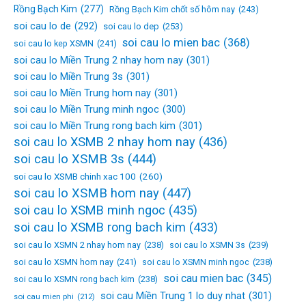
Rồng Bạch Kim
(277)
Rồng Bạch Kim chốt số hôm nay
(243)
soi cau lo de
(292)
soi cau lo dep
(253)
soi cau lo mien bac
(368)
soi cau lo kep XSMN
(241)
soi cau lo Miền Trung 2 nhay hom nay
(301)
soi cau lo Miền Trung 3s
(301)
soi cau lo Miền Trung hom nay
(301)
soi cau lo Miền Trung minh ngoc
(300)
soi cau lo Miền Trung rong bach kim
(301)
soi cau lo XSMB 2 nhay hom nay
(436)
soi cau lo XSMB 3s
(444)
soi cau lo XSMB chinh xac 100
(260)
soi cau lo XSMB hom nay
(447)
soi cau lo XSMB minh ngoc
(435)
soi cau lo XSMB rong bach kim
(433)
soi cau lo XSMN 2 nhay hom nay
(238)
soi cau lo XSMN 3s
(239)
soi cau lo XSMN hom nay
(241)
soi cau lo XSMN minh ngoc
(238)
soi cau mien bac
(345)
soi cau lo XSMN rong bach kim
(238)
soi cau Miền Trung 1 lo duy nhat
(301)
soi cau mien phi
(212)