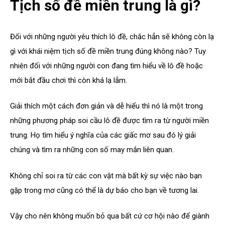
Tịch số đề miền trung là gì?
Đối với những người yêu thích lô đề, chắc hẳn sẽ không còn lạ
gì với khái niệm tịch số đề miền trung đúng không nào? Tuy
nhiên đối với những người con đang tìm hiểu về lô đề hoặc
mới bắt đầu chơi thì còn khá lạ lẫm.
Giải thích một cách đơn giản và dễ hiểu thì nó là một trong
những phương pháp soi cầu lô đề được tìm ra từ người miền
trung. Họ tìm hiểu ý nghĩa của các giấc mơ sau đó lý giải
chúng và tìm ra những con số may mắn liên quan.
Không chỉ soi ra từ các con vật mà bất kỳ sự việc nào bạn
gặp trong mơ cũng có thể là dự báo cho bạn về tương lai.
Vậy cho nên không muốn bỏ qua bất cứ cơ hội nào để giành