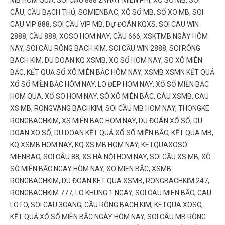
CÂU, CẦU BẠCH THỦ, SOMIENBAC, XÔ SỐ MB, SỐ XO MB, SOI
CAU VIP 888, SOI CẦU VIP MB, DỰ ĐOÁN KQXS, SOI CAU WIN
2888, CẦU 888, XOSO HOM NAY, CẦU 666, XSKTMB NGÀY HÔM
NAY, SOI CÂU RÔNG BACH KIM, SOI CẦU WIN 2888, SOI RÔNG
BACH KIM, DU DOAN KQ XSMB, XO SỐ HOM NAY, SO XÔ MIÊN
BẮC, KẾT QUẢ SỔ XÔ MIÊN BẮC HÔM NAY, XSMB XSMN KẾT QUẢ
XỐ SỐ MIỀN BẮC HÔM NAY, LO ĐEP HOM NAY, XỔ SỐ MIỀN BẮC
HOM QUA, XỔ SO HOM NAY, SÔ XÔ MIÊN BÂC, CÂU XSMB, CAU
XS MB, RONGVANG BACHKIM, SOI CẦU MB HOM NAY, THONGKE
RONGBACHKIM, XS MIÊN BAC HOM NAY, DU ĐOÁN XỔ SỐ, DU
DOAN XO SỐ, DU DOAN KẾT QUẢ XỔ SỐ MIỀN BẮC, KẾT QUA MB,
KQ XSMB HOM NAY, KQ XS MB HOM NAY, KETQUAXOSO
MIENBAC, SOI CÂU 88, XS HÀ NỘI HOM NAY, SOI CẦU XS MB, XÔ
SÔ MIÊN BĂC NGAY HÔM NAY, XO MIEN BẮC, XSMB
RONGBACHKIM, DU ĐOAN KET QUA XSMB, RONGBACHKIM 247,
RONGBACHKIM 777, LO KHUNG 1 NGAY, SOI CAU MIEN BẮC, CAU
LOTO, SOI CAU 3CANG, CẦU RÔNG BACH KIM, KETQUA XOSO,
KẾT QUẢ XỔ SỐ MIÊN BẮC NGÀY HÔM NAY, SOI CÂU MB RÔNG