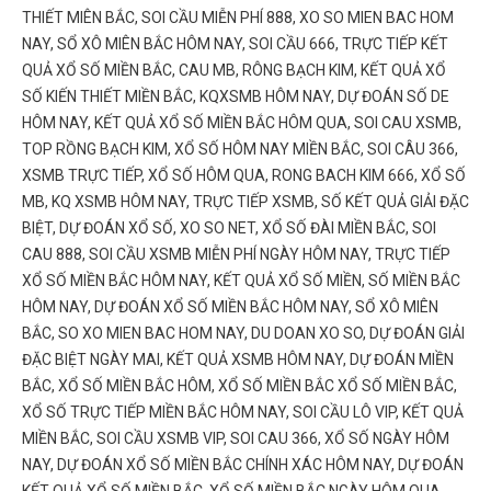
THIẾT MIÊN BẮC, SOI CẦU MIỄN PHÍ 888, XO SO MIEN BAC HOM
NAY, SỔ XÔ MIÊN BẮC HÔM NAY, SOI CẦU 666, TRỰC TIẾP KẾT
QUẢ XỔ SỐ MIỀN BẮC, CAU MB, RÔNG BẠCH KIM, KẾT QUẢ XỔ
SỐ KIẾN THIẾT MIỀN BẮC, KQXSMB HÔM NAY, DỰ ĐOÁN SỐ DE
HÔM NAY, KẾT QUẢ XỔ SỐ MIỀN BẮC HÔM QUA, SOI CAU XSMB,
TOP RỒNG BẠCH KIM, XỔ SỐ HÔM NAY MIỀN BẮC, SOI CÂU 366,
XSMB TRỰC TIẾP, XỔ SỐ HÔM QUA, RONG BACH KIM 666, XỔ SỐ
MB, KQ XSMB HÔM NAY, TRỰC TIẾP XSMB, SỐ KẾT QUẢ GIẢI ĐẶC
BIỆT, DỰ ĐOÁN XỔ SỐ, XO SO NET, XỔ SỐ ĐÀI MIỀN BẮC, SOI
CAU 888, SOI CẦU XSMB MIỄN PHÍ NGÀY HÔM NAY, TRỰC TIẾP
XỔ SỐ MIỀN BẮC HÔM NAY, KẾT QUẢ XỔ SỐ MIỀN, SỐ MIỀN BẮC
HÔM NAY, DỰ ĐOÁN XỔ SỐ MIỀN BẮC HÔM NAY, SỔ XÔ MIÊN
BẮC, SO XO MIEN BAC HOM NAY, DU DOAN XO SO, DỰ ĐOÁN GIẢI
ĐẶC BIỆT NGÀY MAI, KẾT QUẢ XSMB HÔM NAY, DỰ ĐOÁN MIỀN
BẮC, XỔ SỐ MIỀN BẮC HÔM, XỔ SỐ MIỀN BẮC XỔ SỐ MIỀN BẮC,
XỔ SỐ TRỰC TIẾP MIỀN BẮC HÔM NAY, SOI CẦU LÔ VIP, KẾT QUẢ
MIỀN BẮC, SOI CẦU XSMB VIP, SOI CAU 366, XỔ SỐ NGÀY HÔM
NAY, DỰ ĐOÁN XỔ SỐ MIỀN BẮC CHÍNH XÁC HÔM NAY, DỰ ĐOÁN
KẾT QUẢ XỔ SỐ MIỀN BẮC, XỔ SỐ MIỀN BẮC NGÀY HÔM QUA,