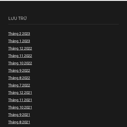
LƯU TRỮ
Tháng 2 2023
Tháng 1 2023
Tháng 12 2022
Tháng 11 2022
Tháng 10 2022
Tháng 9 2022
Tháng 8 2022
Tháng 7 2022
Tháng 12 2021
Tháng 11 2021
Tháng 10 2021
Tháng 9 2021
Tháng 8 2021