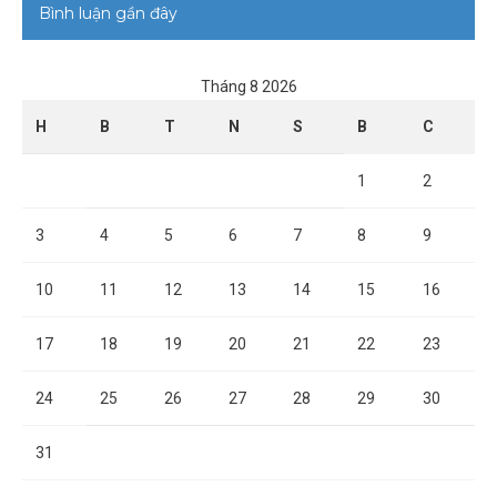
Bình luận gần đây
Tháng 8 2026
H
B
T
N
S
B
C
1
2
3
4
5
6
7
8
9
10
11
12
13
14
15
16
17
18
19
20
21
22
23
24
25
26
27
28
29
30
31