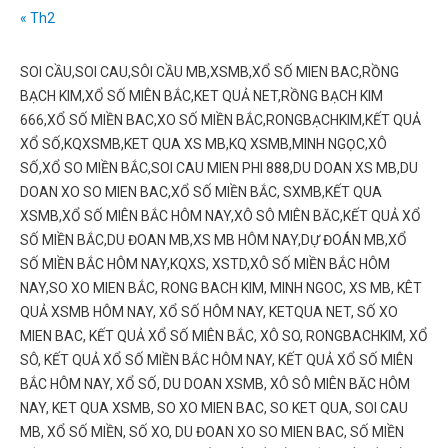
« Th2
SOI CẦU,SOI CAU,SÔI CẦU MB,XSMB,XỔ SỐ MIEN BAC,RỒNG
BẠCH KIM,XỔ SỐ MIÊN BẮC,KET QUẢ NET,RỒNG BẠCH KIM
666,XỔ SỐ MIỀN BAC,XO SỐ MIỀN BẮC,RONGBẠCHKIM,KẾT QUẢ
XỔ SỐ,KQXSMB,KET QUA XS MB,KQ XSMB,MINH NGỌC,XÔ
SỐ,XỔ SO MIỀN BẮC,SOI CAU MIEN PHI 888,DU DOAN XS MB,DU
DOAN XO SO MIEN BAC,XỔ SỐ MIỀN BẮC, SXMB,KẾT QUA
XSMB,XỔ SỐ MIÊN BẮC HÔM NAY,XÔ SÔ MIÊN BĂC,KẾT QUẢ XỔ
SỐ MIỀN BẮC,DU ĐOAN MB,XS MB HÔM NAY,DỰ ĐOÁN MB,XỔ
SỐ MIỀN BẮC HÔM NAY,KQXS, XSTD,XÔ SỐ MIỀN BẮC HÔM
NAY,SO XO MIEN BẮC, RONG BACH KIM, MINH NGOC, XS MB, KÊT
QUẢ XSMB HÔM NAY, XỔ SỐ HÔM NAY, KETQUA NET, SỐ XO
MIEN BAC, KẾT QUẢ XỔ SỐ MIÊN BẮC, XÔ SO, RONGBACHKIM, XỔ
SÔ, KẾT QUẢ XỔ SỐ MIỀN BẮC HÔM NAY, KẾT QUẢ XỔ SỐ MIÊN
BẮC HÔM NAY, XỔ SỐ, DU DOAN XSMB, XÔ SÔ MIÊN BĂC HÔM
NAY, KET QUA XSMB, SO XO MIEN BAC, SO KET QUA, SOI CAU
MB, XỔ SỐ MIỀN, SỐ XO, DU ĐOAN XO SO MIEN BAC, SỐ MIỀN