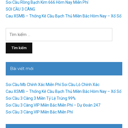
Soi Cầu Rồng Bạch Kim 666 Hôm Nay Miễn Phí
SOI CẦU 3 CÀNG
Cau XSMB – Thống Kê Cầu Bạch Thủ Miền Bắc Hôm Nay – Xổ Số
Tìm
kiếm
cho:
Bài viết mới
Soi Cầu Mb Chính Xác Miễn Phí Soi Cầu Lô Chính Xác
Cau XSMB – Thống Kê Cầu Bạch Thủ Miền Bắc Hôm Nay – Xổ Số
Soi Cầu 3 Càng 3 Miền Tỷ Lệ Trúng 99%
Soi Cầu 3 Càng VIP Miền Bắc Miễn Phí – Dự Đoán 247
Soi Cầu 3 Càng VIP Miền Bắc Miễn Phí