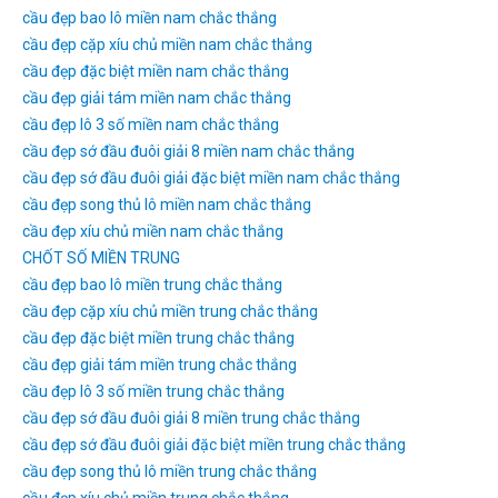
cầu đẹp bao lô miền nam chắc thắng
cầu đẹp cặp xíu chủ miền nam chắc thắng
cầu đẹp đặc biệt miền nam chắc thắng
cầu đẹp giải tám miền nam chắc thắng
cầu đẹp lô 3 số miền nam chắc thắng
cầu đẹp sớ đầu đuôi giải 8 miền nam chắc thắng
cầu đẹp sớ đầu đuôi giải đặc biệt miền nam chắc thắng
cầu đẹp song thủ lô miền nam chắc thắng
cầu đẹp xíu chủ miền nam chắc thắng
CHỐT SỐ MIỀN TRUNG
cầu đẹp bao lô miền trung chắc thắng
cầu đẹp cặp xíu chủ miền trung chắc thắng
cầu đẹp đặc biệt miền trung chắc thắng
cầu đẹp giải tám miền trung chắc thắng
cầu đẹp lô 3 số miền trung chắc thắng
cầu đẹp sớ đầu đuôi giải 8 miền trung chắc thắng
cầu đẹp sớ đầu đuôi giải đặc biệt miền trung chắc thắng
cầu đẹp song thủ lô miền trung chắc thắng
cầu đẹp xíu chủ miền trung chắc thắng