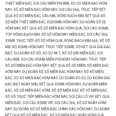
THIẾT MIÊN BẮC, SOI CẦU MIỄN PHÍ 888, XO SO MIEN BAC HOM
NAY, SỔ XÔ MIÊN BẮC HÔM NAY, SOI CẦU 666, TRỰC TIẾP KẾT
QUẢ XỔ SỐ MIỀN BẮC, CAU MB, RÔNG BẠCH KIM, KẾT QUẢ XỔ
SỐ KIẾN THIẾT MIỀN BẮC, KQXSMB HÔM NAY, DỰ ĐOÁN SỐ DE
HÔM NAY, KẾT QUẢ XỔ SỐ MIỀN BẮC HÔM QUA, SOI CAU XSMB,
TOP RỒNG BẠCH KIM, XỔ SỐ HÔM NAY MIỀN BẮC, SOI CÂU 366,
XSMB TRỰC TIẾP, XỔ SỐ HÔM QUA, RONG BACH KIM 666, XỔ SỐ
MB, KQ XSMB HÔM NAY, TRỰC TIẾP XSMB, SỐ KẾT QUẢ GIẢI ĐẶC
BIỆT, DỰ ĐOÁN XỔ SỐ, XO SO NET, XỔ SỐ ĐÀI MIỀN BẮC, SOI
CAU 888, SOI CẦU XSMB MIỄN PHÍ NGÀY HÔM NAY, TRỰC TIẾP
XỔ SỐ MIỀN BẮC HÔM NAY, KẾT QUẢ XỔ SỐ MIỀN, SỐ MIỀN BẮC
HÔM NAY, DỰ ĐOÁN XỔ SỐ MIỀN BẮC HÔM NAY, SỔ XÔ MIÊN
BẮC, SO XO MIEN BAC HOM NAY, DU DOAN XO SO, DỰ ĐOÁN GIẢI
ĐẶC BIỆT NGÀY MAI, KẾT QUẢ XSMB HÔM NAY, DỰ ĐOÁN MIỀN
BẮC, XỔ SỐ MIỀN BẮC HÔM, XỔ SỐ MIỀN BẮC XỔ SỐ MIỀN BẮC,
XỔ SỐ TRỰC TIẾP MIỀN BẮC HÔM NAY, SOI CẦU LÔ VIP, KẾT QUẢ
MIỀN BẮC, SOI CẦU XSMB VIP, SOI CAU 366, XỔ SỐ NGÀY HÔM
NAY, DỰ ĐOÁN XỔ SỐ MIỀN BẮC CHÍNH XÁC HÔM NAY, DỰ ĐOÁN
KẾT QUẢ XỔ SỐ MIỀN BẮC, XỔ SỐ MIỀN BẮC NGÀY HÔM QUA,