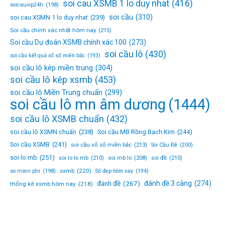
soi cau XSMB 1 lo duy nhat
(416)
soicauvip24h
(198)
soi cầu
(310)
soi cau XSMN 1 lo duy nhat
(239)
Soi cầu chính xác nhất hôm nay
(215)
Soi cầu Dự đoán XSMB chính xác 100
(273)
soi cầu lô
(430)
soi cầu kết quả xổ số miền bắc
(193)
soi cầu lô kép miền trung
(304)
soi cầu lô kép xsmb
(453)
soi cầu lô Miền Trung chuẩn
(299)
soi cầu lô mn âm dương
(1444)
soi cầu lô XSMB chuẩn
(432)
soi cầu lô XSMN chuẩn
(238)
Soi cầu MB Rồng Bạch Kim
(244)
Soi cầu XSMB
(241)
soi cầu xổ số miền bắc
(213)
Soi Cầu Đề
(200)
soi lo mb
(251)
soi lo to mb
(210)
soi mb lo
(208)
soi đề
(210)
sxmb
(220)
so mien phi
(198)
Số đẹp hôm nay
(194)
đánh đề
(267)
đánh đề 3 càng
(274)
thống kê xsmb hôm nay
(218)