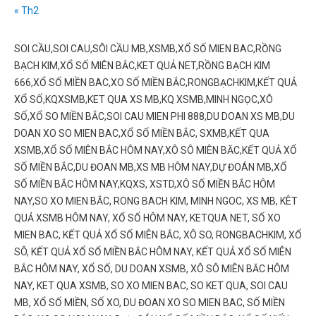
« Th2
SOI CẦU,SOI CAU,SÔI CẦU MB,XSMB,XỔ SỐ MIEN BAC,RỒNG
BẠCH KIM,XỔ SỐ MIÊN BẮC,KET QUẢ NET,RỒNG BẠCH KIM
666,XỔ SỐ MIỀN BAC,XO SỐ MIỀN BẮC,RONGBẠCHKIM,KẾT QUẢ
XỔ SỐ,KQXSMB,KET QUA XS MB,KQ XSMB,MINH NGỌC,XÔ
SỐ,XỔ SO MIỀN BẮC,SOI CAU MIEN PHI 888,DU DOAN XS MB,DU
DOAN XO SO MIEN BAC,XỔ SỐ MIỀN BẮC, SXMB,KẾT QUA
XSMB,XỔ SỐ MIÊN BẮC HÔM NAY,XÔ SÔ MIÊN BĂC,KẾT QUẢ XỔ
SỐ MIỀN BẮC,DU ĐOAN MB,XS MB HÔM NAY,DỰ ĐOÁN MB,XỔ
SỐ MIỀN BẮC HÔM NAY,KQXS, XSTD,XÔ SỐ MIỀN BẮC HÔM
NAY,SO XO MIEN BẮC, RONG BACH KIM, MINH NGOC, XS MB, KÊT
QUẢ XSMB HÔM NAY, XỔ SỐ HÔM NAY, KETQUA NET, SỐ XO
MIEN BAC, KẾT QUẢ XỔ SỐ MIÊN BẮC, XÔ SO, RONGBACHKIM, XỔ
SÔ, KẾT QUẢ XỔ SỐ MIỀN BẮC HÔM NAY, KẾT QUẢ XỔ SỐ MIÊN
BẮC HÔM NAY, XỔ SỐ, DU DOAN XSMB, XÔ SÔ MIÊN BĂC HÔM
NAY, KET QUA XSMB, SO XO MIEN BAC, SO KET QUA, SOI CAU
MB, XỔ SỐ MIỀN, SỐ XO, DU ĐOAN XO SO MIEN BAC, SỐ MIỀN