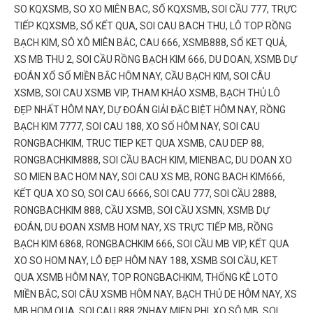
SO KQXSMB, SO XO MIÊN BAC, SỐ KQXSMB, SOI CẦU 777, TRỰC
TIẾP KQXSMB, SỔ KẾT QUA, SOI CAU BACH THU, LÔ TOP RỒNG
BẠCH KIM, SÔ XÔ MIÊN BẮC, CAU 666, XSMB888, SỔ KET QUẢ,
XS MB THU 2, SOI CẦU RỒNG BẠCH KIM 666, DU DOAN, XSMB DỰ
ĐOÁN XỔ SỐ MIỀN BẮC HÔM NAY, CẦU BẠCH KIM, SOI CÂU
XSMB, SOI CAU XSMB VIP, THAM KHẢO XSMB, BẠCH THỦ LÔ
ĐẸP NHẤT HÔM NAY, DỰ ĐOÁN GIẢI ĐẶC BIỆT HÔM NAY, RỒNG
BẠCH KIM 7777, SOI CAU 188, XO SỐ HÔM NAY, SOI CAU
RONGBACHKIM, TRUC TIEP KET QUA XSMB, CAU DEP 88,
RONGBACHKIM888, SOI CẦU BACH KIM, MIENBAC, DU DOAN XO
SO MIEN BAC HOM NAY, SOI CAU XS MB, RONG BACH KIM666,
KẾT QUA XO SO, SOI CAU 6666, SOI CAU 777, SOI CẦU 2888,
RONGBACHKIM 888, CẦU XSMB, SOI CẦU XSMN, XSMB DỰ
ĐOÁN, DU ĐOAN XSMB HOM NAY, XS TRỰC TIẾP MB, RỒNG
BẠCH KIM 6868, RONGBACHKIM 666, SOI CẦU MB VIP, KẾT QUA
XO SO HOM NAY, LÔ ĐẸP HÔM NAY 188, XSMB SOI CẦU, KET
QUA XSMB HÔM NAY, TOP RONGBACHKIM, THỐNG KÊ LOTO
MIỀN BẮC, SOI CÂU XSMB HÔM NAY, BẠCH THỦ DE HÔM NAY, XS
MB HOM QUA, SOI CAU 888 2NHAY MIEN PHI, XO SÔ MB, SOI