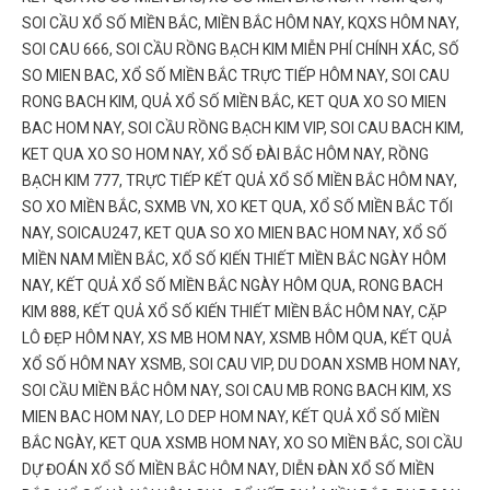
SOI CẦU XỔ SỐ MIỀN BẮC, MIỀN BẮC HÔM NAY, KQXS HÔM NAY,
SOI CAU 666, SOI CẦU RỒNG BẠCH KIM MIỄN PHÍ CHÍNH XÁC, SỐ
SO MIEN BAC, XỔ SỐ MIỀN BẮC TRỰC TIẾP HÔM NAY, SOI CAU
RONG BACH KIM, QUẢ XỔ SỐ MIỀN BẮC, KET QUA XO SO MIEN
BAC HOM NAY, SOI CẦU RỒNG BẠCH KIM VIP, SOI CAU BACH KIM,
KET QUA XO SO HOM NAY, XỔ SỐ ĐÀI BẮC HÔM NAY, RỒNG
BẠCH KIM 777, TRỰC TIẾP KẾT QUẢ XỔ SỐ MIỀN BẮC HÔM NAY,
SO XO MIỀN BẮC, SXMB VN, XO KET QUA, XỔ SỐ MIỀN BẮC TỐI
NAY, SOICAU247, KET QUA SO XO MIEN BAC HOM NAY, XỔ SỐ
MIỀN NAM MIỀN BẮC, XỔ SỐ KIẾN THIẾT MIỀN BẮC NGÀY HÔM
NAY, KẾT QUẢ XỔ SỐ MIỀN BẮC NGÀY HÔM QUA, RONG BACH
KIM 888, KẾT QUẢ XỔ SỐ KIẾN THIẾT MIỀN BẮC HÔM NAY, CẶP
LÔ ĐẸP HÔM NAY, XS MB HOM NAY, XSMB HÔM QUA, KẾT QUẢ
XỔ SỐ HÔM NAY XSMB, SOI CAU VIP, DU DOAN XSMB HOM NAY,
SOI CẦU MIỀN BẮC HÔM NAY, SOI CAU MB RONG BACH KIM, XS
MIEN BAC HOM NAY, LO DEP HOM NAY, KẾT QUẢ XỔ SỐ MIỀN
BẮC NGÀY, KET QUA XSMB HOM NAY, XO SO MIỀN BẮC, SOI CẦU
DỰ ĐOÁN XỔ SỐ MIỀN BẮC HÔM NAY, DIỄN ĐÀN XỔ SỐ MIỀN