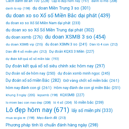
Cách đánh đề ăn 100
(228)
Cặp lô đẹp hôm nay
(197)
danh lo mb
(208)
du doan Miền Trung 3 so
(301)
danh lo vip
(198)
du doan xo so Xổ số Miền Bắc dại phát
(439)
du doan xo so Xổ Số Miền Nam dại phát
(233)
du doan xo so Xổ Số Miền Trung dại phát
(302)
du doan XSMB 3 so
(454)
du doan xsmb
(276)
du doan XSMN 3 so
(241)
du doan XSMB vip
(215)
Dàn lô 4 con
(212)
Dàn đề 4 số miễn phí
(212)
Dự đoán KQXS 3 Miền
(227)
dự đoán kết quả xổ số miền bắc
(193)
Dự đoán kết quả xổ số siêu chính xác hôm nay
(297)
Dự đoán số de hôm nay
(250)
dự đoán xsmb minh ngọc
(245)
Dự đoán xổ số miền Bắc
(282)
Giờ vàng chốt số miền bắc
(261)
hôm nay đánh con gì
(261)
Hôm nay đánh de con gì miền Bắc
(251)
KQXSMB
(227)
khung 3 ngày
(205)
kqsxmb
(198)
lô miền bắc
(259)
lo mien bac con nao dep
(208)
lô 4 số
(204)
Lô đẹp hôm nay
(671)
lấy số miễn phí
(333)
Mẹo đánh đề
(213)
mua so gia re
(198)
Phương pháp tính lô chuẩn đánh hàng ngày
(298)