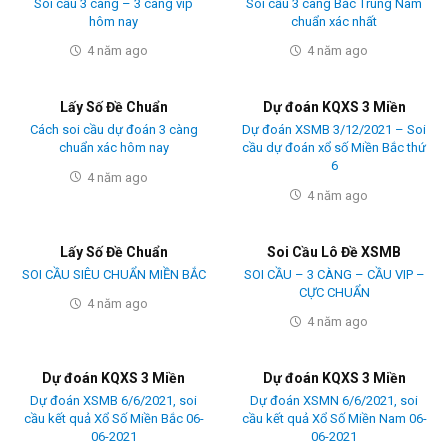
Soi cầu 3 càng – 3 càng vip
Soi cầu 3 càng Bắc Trung Nam
hôm nay
chuẩn xác nhất
4 năm ago
4 năm ago
Lấy Số Đề Chuẩn
Dự đoán KQXS 3 Miền
Cách soi cầu dự đoán 3 càng
Dự đoán XSMB 3/12/2021 – Soi
chuẩn xác hôm nay
cầu dự đoán xổ số Miền Bắc thứ
6
4 năm ago
4 năm ago
Lấy Số Đề Chuẩn
Soi Cầu Lô Đề XSMB
SOI CẦU SIÊU CHUẨN MIỀN BẮC
SOI CẦU – 3 CÀNG – CẦU VIP –
CỰC CHUẨN
4 năm ago
4 năm ago
Dự đoán KQXS 3 Miền
Dự đoán KQXS 3 Miền
Dự đoán XSMB 6/6/2021, soi
Dự đoán XSMN 6/6/2021, soi
cầu kết quả Xổ Số Miền Bắc 06-
cầu kết quả Xổ Số Miền Nam 06-
06-2021
06-2021