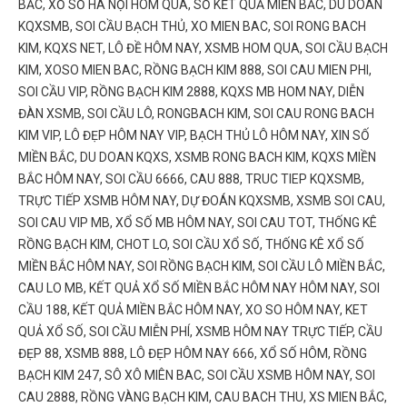
BẮC, XỔ SỐ HÀ NỘI HÔM QUA, SỔ KẾT QUẢ MIỀN BẮC, DU DOAN
KQXSMB, SOI CẦU BẠCH THỦ, XO MIEN BAC, SOI RONG BACH
KIM, KQXS NET, LÔ ĐỀ HÔM NAY, XSMB HOM QUA, SOI CẦU BẠCH
KIM, XOSO MIEN BAC, RỒNG BẠCH KIM 888, SOI CAU MIEN PHI,
SOI CẦU VIP, RỒNG BẠCH KIM 2888, KQXS MB HOM NAY, DIỄN
ĐÀN XSMB, SOI CẦU LÔ, RONGBACH KIM, SOI CAU RONG BACH
KIM VIP, LÔ ĐẸP HÔM NAY VIP, BẠCH THỦ LÔ HÔM NAY, XIN SỐ
MIỀN BẮC, DU DOAN KQXS, XSMB RONG BACH KIM, KQXS MIỀN
BẮC HÔM NAY, SOI CẦU 6666, CAU 888, TRUC TIEP KQXSMB,
TRỰC TIẾP XSMB HÔM NAY, DỰ ĐOÁN KQXSMB, XSMB SOI CAU,
SOI CAU VIP MB, XỔ SỐ MB HÔM NAY, SOI CAU TOT, THỐNG KÊ
RỒNG BẠCH KIM, CHOT LO, SOI CẦU XỔ SỐ, THỐNG KÊ XỔ SỐ
MIỀN BẮC HÔM NAY, SOI RỒNG BẠCH KIM, SOI CẦU LÔ MIỀN BẮC,
CAU LO MB, KẾT QUẢ XỔ SỐ MIỀN BẮC HÔM NAY HÔM NAY, SOI
CẦU 188, KẾT QUẢ MIỀN BẮC HÔM NAY, XO SO HÔM NAY, KET
QUẢ XỔ SỐ, SOI CẦU MIỄN PHÍ, XSMB HÔM NAY TRỰC TIẾP, CẦU
ĐẸP 88, XSMB 888, LÔ ĐẸP HÔM NAY 666, XỔ SỐ HÔM, RỒNG
BẠCH KIM 247, SÔ XÔ MIÊN BAC, SOI CẦU XSMB HÔM NAY, SOI
CAU 2888, RỒNG VÀNG BẠCH KIM, CAU BACH THU, XS MIEN BẮC,