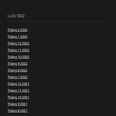
LƯU TRỮ
Tháng 2 2023
Tháng 1 2023
Tháng 12 2022
Tháng 11 2022
Tháng 10 2022
Tháng 9 2022
Tháng 8 2022
Tháng 7 2022
Tháng 12 2021
Tháng 11 2021
Tháng 10 2021
Tháng 9 2021
Tháng 8 2021