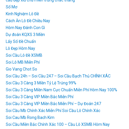
Sổ Mơ
Kinh Nghiệm Lô Đề
Cách Ăn Lô Đề Chiều Nay
Hôm Nay Đánh Con Gì
Dự đoán KQXS 3 Miền
Lấy Số Đề Chuẩn
Lô Đẹp Hôm Nay
Soi Cầu Lô Đề XSMB
Soi Lô MB Miễn Phí
Gio Vang Chot So
Soi Cầu 24h – Soi Cầu 247 – Soi Cầu Bạch Thủ CHÍNH XÁC
Soi Cầu 3 Càng 3 Miền Tỷ Lệ Trúng 99%
Soi Cầu 3 Càng Miền Nam Cực Chuẩn Miễn Phí Hôm Nay 100%
Soi Cầu 3 Càng VIP Miền Bắc Miễn Phí
Soi Cầu 3 Càng VIP Miền Bắc Miễn Phí – Dự Đoán 247
Soi Cầu Mb Chính Xác Miễn Phí Soi Cầu Lô Chính Xác
Soi Cau Mb Rong Bach Kim
Soi Cầu Miền Bắc Chính Xác 100 – Cầu Lô XSMB Hôm Nay