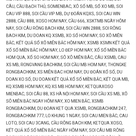
CÂU, CẦU BẠCH THỦ, SOMIENBAC, XÔ SỐ MB, SỐ XO MB, SOI
CAU VIP 888, SOI CẦU VIP MB, DỰ ĐOÁN KQXS, SOI CAU WIN
2888, CẦU 888, XOSO HOM NAY, CẦU 666, XSKTMB NGÀY HÔM
NAY, SOI CÂU RÔNG BACH KIM, SOI CẦU WIN 2888, SOI RÔNG
BACH KIM, DU DOAN KQ XSMB, XO SỐ HOM NAY, SO XÔ MIÊN
BẮC, KẾT QUẢ SỔ XÔ MIÊN BẮC HÔM NAY, XSMB XSMN KẾT QUẢ
XỐ SỐ MIỀN BẮC HÔM NAY, LO ĐEP HOM NAY, XỔ SỐ MIỀN BẮC
HOM QUA, XỔ SO HOM NAY, SÔ XÔ MIÊN BÂC, CÂU XSMB, CAU
XS MB, RONGVANG BACHKIM, SOI CẦU MB HOM NAY, THONGKE
RONGBACHKIM, XS MIÊN BAC HOM NAY, DU ĐOÁN XỔ SỐ, DU
DOAN XO SỐ, DU DOAN KẾT QUẢ XỔ SỐ MIỀN BẮC, KẾT QUA MB,
KQ XSMB HOM NAY, KQ XS MB HOM NAY, KETQUAXOSO
MIENBAC, SOI CÂU 88, XS HÀ NỘI HOM NAY, SOI CẦU XS MB, XÔ
SÔ MIÊN BĂC NGAY HÔM NAY, XO MIEN BẮC, XSMB
RONGBACHKIM, DU ĐOAN KET QUA XSMB, RONGBACHKIM 247,
RONGBACHKIM 777, LO KHUNG 1 NGAY, SOI CAU MIEN BẮC, CAU
LOTO, SOI CAU 3CANG, CẦU RÔNG BACH KIM, KETQUA XOSO,
KẾT QUẢ XỔ SỐ MIÊN BẮC NGÀY HÔM NAY, SOI CÂU MB RÔNG