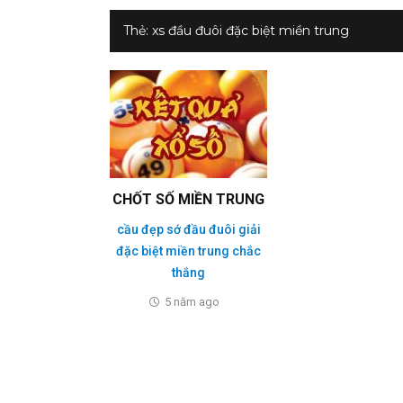
Thẻ:
xs đầu đuôi đặc biệt miền trung
CHỐT SỐ MIỀN TRUNG
cầu đẹp sớ đầu đuôi giải
đặc biệt miền trung chắc
thắng
5 năm ago