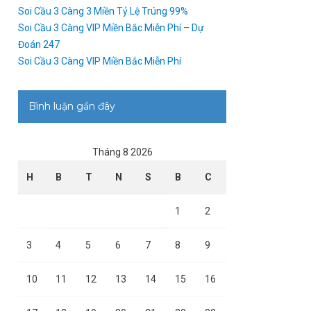
Soi Cầu 3 Càng 3 Miền Tỷ Lệ Trúng 99%
Soi Cầu 3 Càng VIP Miền Bắc Miễn Phí – Dự
Đoán 247
Soi Cầu 3 Càng VIP Miền Bắc Miễn Phí
Bình luận gần đây
Tháng 8 2026
H
B
T
N
S
B
C
1
2
3
4
5
6
7
8
9
10
11
12
13
14
15
16