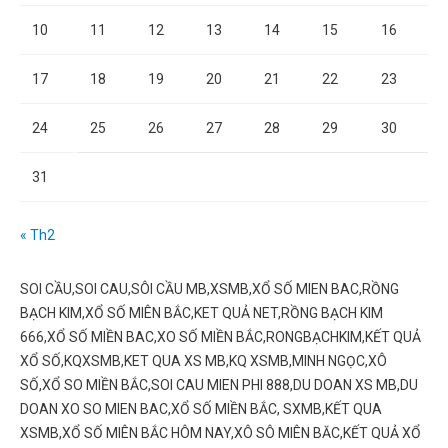
10
11
12
13
14
15
16
17
18
19
20
21
22
23
24
25
26
27
28
29
30
31
« Th2
SOI CẦU,SOI CAU,SÔI CẦU MB,XSMB,XỔ SỐ MIEN BAC,RỒNG
BẠCH KIM,XỔ SỐ MIÊN BẮC,KET QUẢ NET,RỒNG BẠCH KIM
666,XỔ SỐ MIỀN BAC,XO SỐ MIỀN BẮC,RONGBẠCHKIM,KẾT QUẢ
XỔ SỐ,KQXSMB,KET QUA XS MB,KQ XSMB,MINH NGỌC,XÔ
SỐ,XỔ SO MIỀN BẮC,SOI CAU MIEN PHI 888,DU DOAN XS MB,DU
DOAN XO SO MIEN BAC,XỔ SỐ MIỀN BẮC, SXMB,KẾT QUA
XSMB,XỔ SỐ MIÊN BẮC HÔM NAY,XÔ SÔ MIÊN BĂC,KẾT QUẢ XỔ