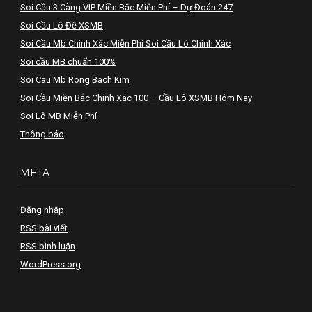
Soi Cầu 3 Càng VIP Miền Bắc Miễn Phí – Dự Đoán 247
Soi Cầu Lô Đề XSMB
Soi Cầu Mb Chính Xác Miễn Phí Soi Cầu Lô Chính Xác
Soi cầu MB chuẩn 100%
Soi Cau Mb Rong Bach Kim
Soi Cầu Miền Bắc Chính Xác 100 – Cầu Lô XSMB Hôm Nay
Soi Lô MB Miễn Phí
Thông báo
META
Đăng nhập
RSS bài viết
RSS bình luận
WordPress.org