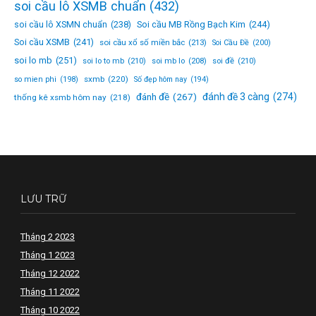
soi cầu lô XSMB chuẩn
(432)
soi cầu lô XSMN chuẩn
(238)
Soi cầu MB Rồng Bạch Kim
(244)
Soi cầu XSMB
(241)
soi cầu xổ số miền bắc
(213)
Soi Cầu Đề
(200)
soi lo mb
(251)
soi lo to mb
(210)
soi mb lo
(208)
soi đề
(210)
sxmb
(220)
so mien phi
(198)
Số đẹp hôm nay
(194)
đánh đề
(267)
đánh đề 3 càng
(274)
thống kê xsmb hôm nay
(218)
LƯU TRỮ
Tháng 2 2023
Tháng 1 2023
Tháng 12 2022
Tháng 11 2022
Tháng 10 2022