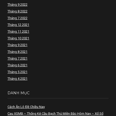
Tháng 9 2022
Tháng 8 2022
Tháng 7 2022
Tháng 12 2021
Tháng 11 2021
Tháng 10 2021
Tháng 9 2021
Tháng 8 2021
Tháng 7 2021
Tháng 6 2021
Tháng 5 2021
Tháng 4 2021
DANH MỤC
Cách Ăn Lô Đề Chiều Nay
Cau XSMB – Thống Kê Cầu Bạch Thủ Miền Bắc Hôm Nay – Xổ Số