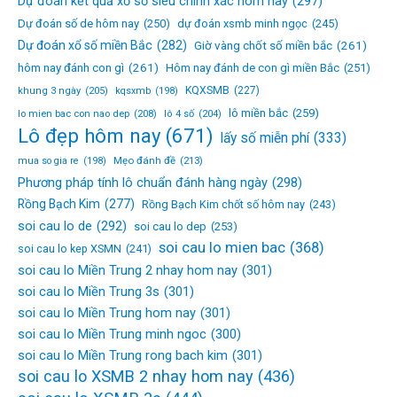
Dự đoán kết quả xổ số siêu chính xác hôm nay
(297)
Dự đoán số de hôm nay
(250)
dự đoán xsmb minh ngọc
(245)
Dự đoán xổ số miền Bắc
(282)
Giờ vàng chốt số miền bắc
(261)
hôm nay đánh con gì
(261)
Hôm nay đánh de con gì miền Bắc
(251)
KQXSMB
(227)
khung 3 ngày
(205)
kqsxmb
(198)
lô miền bắc
(259)
lo mien bac con nao dep
(208)
lô 4 số
(204)
Lô đẹp hôm nay
(671)
lấy số miễn phí
(333)
Mẹo đánh đề
(213)
mua so gia re
(198)
Phương pháp tính lô chuẩn đánh hàng ngày
(298)
Rồng Bạch Kim
(277)
Rồng Bạch Kim chốt số hôm nay
(243)
soi cau lo de
(292)
soi cau lo dep
(253)
soi cau lo mien bac
(368)
soi cau lo kep XSMN
(241)
soi cau lo Miền Trung 2 nhay hom nay
(301)
soi cau lo Miền Trung 3s
(301)
soi cau lo Miền Trung hom nay
(301)
soi cau lo Miền Trung minh ngoc
(300)
soi cau lo Miền Trung rong bach kim
(301)
soi cau lo XSMB 2 nhay hom nay
(436)