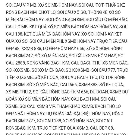
SOI CAU VIP MB, XỔ SỐ MB HÔM NAY, SOI CAU TOT, THỐNG KÊ
RỒNG BẠCH KIM, CHOT LO, SOI CẦU XỔ SỐ, THỐNG KÊ XỔ SỐ
MIỀN BẮC HÔM NAY, SOI RỒNG BẠCH KIM, SOI CẦU LÔ MIỀN BẮC,
CAU LO MB, KẾT QUẢ XỔ SỐ MIỀN BẮC HÔM NAY HÔM NAY, SOI
CẦU 188, KẾT QUẢ MIỀN BẮC HÔM NAY, XO SO HÔM NAY, KET
QUẢ XỔ SỐ, SOI CẦU MIỄN PHÍ, XSMB HÔM NAY TRỰC TIẾP, CẦU
ĐẸP 88, XSMB 888, LÔ ĐẸP HÔM NAY 666, XỔ SỐ HÔM, RỒNG
BẠCH KIM 247, SÔ XÔ MIÊN BAC, SOI CẦU XSMB HÔM NAY, SOI
CAU 2888, RỒNG VÀNG BẠCH KIM, CAU BACH THU, XS MIEN BẮC,
SO KQXSMB, SO XO MIÊN BAC, SỐ KQXSMB, SOI CẦU 777, TRỰC
TIẾP KQXSMB, SỔ KẾT QUA, SOI CAU BACH THU, LÔ TOP RỒNG
BẠCH KIM, SÔ XÔ MIÊN BẮC, CAU 666, XSMB888, SỔ KET QUẢ,
XS MB THU 2, SOI CẦU RỒNG BẠCH KIM 666, DU DOAN, XSMB DỰ
ĐOÁN XỔ SỐ MIỀN BẮC HÔM NAY, CẦU BẠCH KIM, SOI CÂU
XSMB, SOI CAU XSMB VIP, THAM KHẢO XSMB, BẠCH THỦ LÔ
ĐẸP NHẤT HÔM NAY, DỰ ĐOÁN GIẢI ĐẶC BIỆT HÔM NAY, RỒNG
BẠCH KIM 7777, SOI CAU 188, XO SỐ HÔM NAY, SOI CAU
RONGBACHKIM, TRUC TIEP KET QUA XSMB, CAU DEP 88,