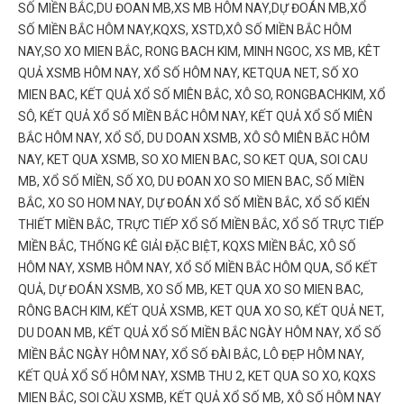
SỐ MIỀN BẮC,DU ĐOAN MB,XS MB HÔM NAY,DỰ ĐOÁN MB,XỔ
SỐ MIỀN BẮC HÔM NAY,KQXS, XSTD,XÔ SỐ MIỀN BẮC HÔM
NAY,SO XO MIEN BẮC, RONG BACH KIM, MINH NGOC, XS MB, KÊT
QUẢ XSMB HÔM NAY, XỔ SỐ HÔM NAY, KETQUA NET, SỐ XO
MIEN BAC, KẾT QUẢ XỔ SỐ MIÊN BẮC, XÔ SO, RONGBACHKIM, XỔ
SÔ, KẾT QUẢ XỔ SỐ MIỀN BẮC HÔM NAY, KẾT QUẢ XỔ SỐ MIÊN
BẮC HÔM NAY, XỔ SỐ, DU DOAN XSMB, XÔ SÔ MIÊN BĂC HÔM
NAY, KET QUA XSMB, SO XO MIEN BAC, SO KET QUA, SOI CAU
MB, XỔ SỐ MIỀN, SỐ XO, DU ĐOAN XO SO MIEN BAC, SỐ MIỀN
BẮC, XO SO HOM NAY, DỰ ĐOÁN XỔ SỐ MIỀN BẮC, XỔ SỐ KIẾN
THIẾT MIỀN BẮC, TRỰC TIẾP XỔ SỐ MIỀN BẮC, XỔ SỐ TRỰC TIẾP
MIỀN BẮC, THỐNG KÊ GIẢI ĐẶC BIỆT, KQXS MIỀN BẮC, XÔ SỐ
HÔM NAY, XSMB HÔM NAY, XỔ SỐ MIỀN BẮC HÔM QUA, SỔ KẾT
QUẢ, DỰ ĐOÁN XSMB, XO SỐ MB, KET QUA XO SO MIEN BAC,
RÔNG BACH KIM, KẾT QUẢ XSMB, KET QUA XO SO, KẾT QUẢ NET,
DU DOAN MB, KẾT QUẢ XỔ SỐ MIỀN BẮC NGÀY HÔM NAY, XỔ SỐ
MIỀN BẮC NGÀY HÔM NAY, XỔ SỐ ĐÀI BẮC, LÔ ĐẸP HÔM NAY,
KẾT QUẢ XỔ SỐ HÔM NAY, XSMB THU 2, KET QUA SO XO, KQXS
MIEN BẮC, SOI CẦU XSMB, KẾT QUẢ XỔ SỐ MB, XÔ SỐ HÔM NAY