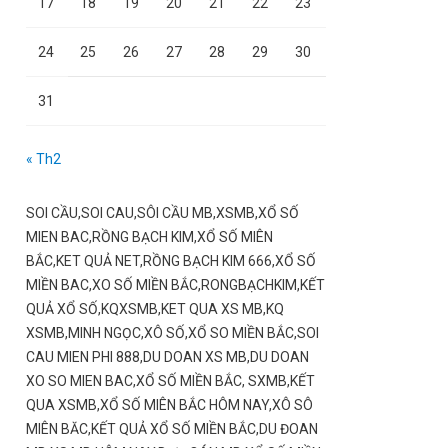
17
18
19
20
21
22
23
24
25
26
27
28
29
30
31
« Th2
SOI CẦU,SOI CAU,SÔI CẦU MB,XSMB,XỔ SỐ
MIEN BAC,RỒNG BẠCH KIM,XỔ SỐ MIÊN
BẮC,KET QUẢ NET,RỒNG BẠCH KIM 666,XỔ SỐ
MIỀN BAC,XO SỐ MIỀN BẮC,RONGBẠCHKIM,KẾT
QUẢ XỔ SỐ,KQXSMB,KET QUA XS MB,KQ
XSMB,MINH NGỌC,XÔ SỐ,XỔ SO MIỀN BẮC,SOI
CAU MIEN PHI 888,DU DOAN XS MB,DU DOAN
XO SO MIEN BAC,XỔ SỐ MIỀN BẮC, SXMB,KẾT
QUA XSMB,XỔ SỐ MIÊN BẮC HÔM NAY,XÔ SÔ
MIÊN BĂC,KẾT QUẢ XỔ SỐ MIỀN BẮC,DU ĐOAN