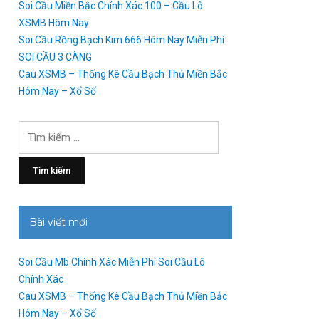
Soi Cầu Miền Bắc Chính Xác 100 – Cầu Lô
XSMB Hôm Nay
Soi Cầu Rồng Bạch Kim 666 Hôm Nay Miễn Phí
SOI CẦU 3 CÀNG
Cau XSMB – Thống Kê Cầu Bạch Thủ Miền Bắc
Hôm Nay – Xổ Số
Tìm
kiếm
cho:
Bài viết mới
Soi Cầu Mb Chính Xác Miễn Phí Soi Cầu Lô
Chính Xác
Cau XSMB – Thống Kê Cầu Bạch Thủ Miền Bắc
Hôm Nay – Xổ Số