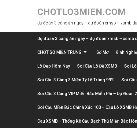
CHOTLO3MIEN.COM
dự đoán 3 càng ăn ngay – dự đoán xmsb – xsmb d
dự đoán 3 càng ăn ngay – dự đoán xmsb – xsmb 
CHỐT SỐ MIỀN TRUNG
Sổ Mơ
Kinh Nghi
Lô Đẹp Hôm Nay
Soi Cầu Lô Đề XSMB
Soi Lô
Soi Cầu 3 Càng 3 Miền Tỷ Lệ Trúng 99%
Soi Cầu
Soi Cầu 3 Càng VIP Miền Bắc Miễn Phí – Dự Đoán 
Soi Cầu Miền Bắc Chính Xác 100 – Cầu Lô XSMB 
Cau XSMB – Thống Kê Cầu Bạch Thủ Miền Bắc Hôm