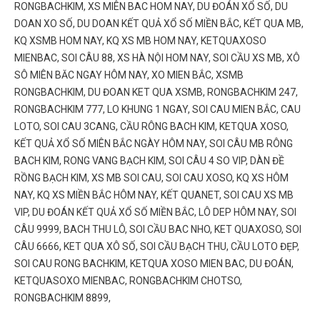
RONGBACHKIM, XS MIÊN BAC HOM NAY, DU ĐOÁN XỔ SỐ, DU
DOAN XO SỐ, DU DOAN KẾT QUẢ XỔ SỐ MIỀN BẮC, KẾT QUA MB,
KQ XSMB HOM NAY, KQ XS MB HOM NAY, KETQUAXOSO
MIENBAC, SOI CÂU 88, XS HÀ NỘI HOM NAY, SOI CẦU XS MB, XÔ
SÔ MIÊN BĂC NGAY HÔM NAY, XO MIEN BẮC, XSMB
RONGBACHKIM, DU ĐOAN KET QUA XSMB, RONGBACHKIM 247,
RONGBACHKIM 777, LO KHUNG 1 NGAY, SOI CAU MIEN BẮC, CAU
LOTO, SOI CAU 3CANG, CẦU RÔNG BACH KIM, KETQUA XOSO,
KẾT QUẢ XỔ SỐ MIÊN BẮC NGÀY HÔM NAY, SOI CÂU MB RÔNG
BACH KIM, RONG VANG BẠCH KIM, SOI CÂU 4 SO VIP, DÀN ĐỀ
RỒNG BẠCH KIM, XS MB SOI CAU, SOI CAU XOSO, KQ XS HÔM
NAY, KQ XS MIỀN BẮC HÔM NAY, KẾT QUANET, SOI CAU XS MB
VIP, DU ĐOÁN KẾT QUẢ XỔ SỐ MIỀN BẮC, LÔ DEP HÔM NAY, SOI
CÂU 9999, BACH THU LÔ, SOI CẦU BAC NHO, KET QUAXOSO, SOI
CÂU 6666, KET QUA XÔ SỐ, SOI CẦU BẠCH THU, CẦU LOTO ĐẸP,
SOI CAU RONG BACHKIM, KETQUA XOSO MIEN BAC, DU ĐOÁN,
KETQUASOXO MIENBAC, RONGBACHKIM CHOTSO,
RONGBACHKIM 8899,