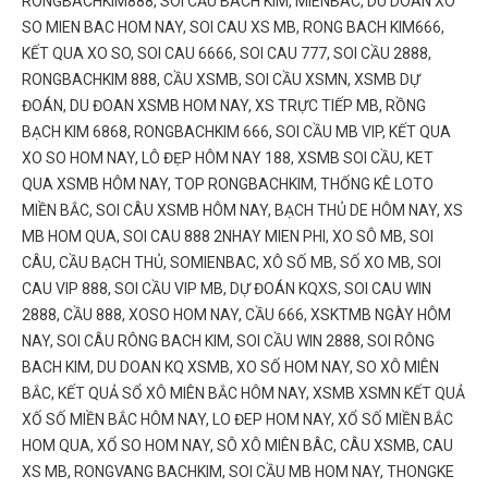
RONGBACHKIM888, SOI CẦU BACH KIM, MIENBAC, DU DOAN XO
SO MIEN BAC HOM NAY, SOI CAU XS MB, RONG BACH KIM666,
KẾT QUA XO SO, SOI CAU 6666, SOI CAU 777, SOI CẦU 2888,
RONGBACHKIM 888, CẦU XSMB, SOI CẦU XSMN, XSMB DỰ
ĐOÁN, DU ĐOAN XSMB HOM NAY, XS TRỰC TIẾP MB, RỒNG
BẠCH KIM 6868, RONGBACHKIM 666, SOI CẦU MB VIP, KẾT QUA
XO SO HOM NAY, LÔ ĐẸP HÔM NAY 188, XSMB SOI CẦU, KET
QUA XSMB HÔM NAY, TOP RONGBACHKIM, THỐNG KÊ LOTO
MIỀN BẮC, SOI CÂU XSMB HÔM NAY, BẠCH THỦ DE HÔM NAY, XS
MB HOM QUA, SOI CAU 888 2NHAY MIEN PHI, XO SÔ MB, SOI
CÂU, CẦU BẠCH THỦ, SOMIENBAC, XÔ SỐ MB, SỐ XO MB, SOI
CAU VIP 888, SOI CẦU VIP MB, DỰ ĐOÁN KQXS, SOI CAU WIN
2888, CẦU 888, XOSO HOM NAY, CẦU 666, XSKTMB NGÀY HÔM
NAY, SOI CÂU RÔNG BACH KIM, SOI CẦU WIN 2888, SOI RÔNG
BACH KIM, DU DOAN KQ XSMB, XO SỐ HOM NAY, SO XÔ MIÊN
BẮC, KẾT QUẢ SỔ XÔ MIÊN BẮC HÔM NAY, XSMB XSMN KẾT QUẢ
XỐ SỐ MIỀN BẮC HÔM NAY, LO ĐEP HOM NAY, XỔ SỐ MIỀN BẮC
HOM QUA, XỔ SO HOM NAY, SÔ XÔ MIÊN BÂC, CÂU XSMB, CAU
XS MB, RONGVANG BACHKIM, SOI CẦU MB HOM NAY, THONGKE