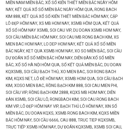
MIỀN NAM MIỀN BẮC, XỔ SỐ KIẾN THIẾT MIỀN BẮC NGÀY HÔM
NAY, KẾT QUẢ XỔ SỐ MIỀN BẮC NGÀY HÔM QUA, RONG BACH
KIM 888, KẾT QUẢ XỔ SỐ KIẾN THIẾT MIỀN BẮC HÔM NAY, CẶP
LÔ ĐẸP HÔM NAY, XS MB HOM NAY, XSMB HÔM QUA, KẾT QUẢ
XỔ SỐ HÔM NAY XSMB, SOI CAU VIP, DU DOAN XSMB HOM NAY,
SOI CẦU MIỀN BẮC HÔM NAY, SOI CAU MB RONG BACH KIM, XS
MIEN BAC HOM NAY, LO DEP HOM NAY, KẾT QUẢ XỔ SỐ MIỀN
BẮC NGÀY, KET QUA XSMB HOM NAY, XO SO MIỀN BẮC, SOI CẦU
DỰ ĐOÁN XỔ SỐ MIỀN BẮC HÔM NAY, DIỄN ĐÀN XỔ SỐ MIỀN
BẮC, XỔ SỐ HÀ NỘI HÔM QUA, SỔ KẾT QUẢ MIỀN BẮC, DU DOAN
KQXSMB, SOI CẦU BẠCH THỦ, XO MIEN BAC, SOI RONG BACH
KIM, KQXS NET, LÔ ĐỀ HÔM NAY, XSMB HOM QUA, SOI CẦU BẠCH
KIM, XOSO MIEN BAC, RỒNG BẠCH KIM 888, SOI CAU MIEN PHI,
SOI CẦU VIP, RỒNG BẠCH KIM 2888, KQXS MB HOM NAY, DIỄN
ĐÀN XSMB, SOI CẦU LÔ, RONGBACH KIM, SOI CAU RONG BACH
KIM VIP, LÔ ĐẸP HÔM NAY VIP, BẠCH THỦ LÔ HÔM NAY, XIN SỐ
MIỀN BẮC, DU DOAN KQXS, XSMB RONG BACH KIM, KQXS MIỀN
BẮC HÔM NAY, SOI CẦU 6666, CAU 888, TRUC TIEP KQXSMB,
TRỰC TIẾP XSMB HÔM NAY, DỰ ĐOÁN KQXSMB, XSMB SOI CAU,