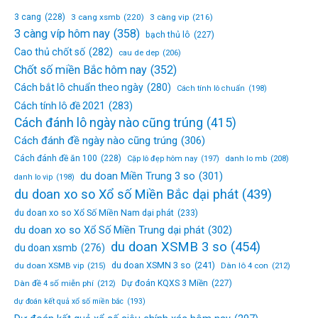
3 cang
(228)
3 cang xsmb
(220)
3 càng vip
(216)
3 càng víp hôm nay
(358)
bạch thủ lô
(227)
Cao thủ chốt số
(282)
cau de dep
(206)
Chốt số miền Bắc hôm nay
(352)
Cách bắt lô chuẩn theo ngày
(280)
Cách tính lô chuẩn
(198)
Cách tính lô đề 2021
(283)
Cách đánh lô ngày nào cũng trúng
(415)
Cách đánh đề ngày nào cũng trúng
(306)
Cách đánh đề ăn 100
(228)
Cặp lô đẹp hôm nay
(197)
danh lo mb
(208)
du doan Miền Trung 3 so
(301)
danh lo vip
(198)
du doan xo so Xổ số Miền Bắc dại phát
(439)
du doan xo so Xổ Số Miền Nam dại phát
(233)
du doan xo so Xổ Số Miền Trung dại phát
(302)
du doan XSMB 3 so
(454)
du doan xsmb
(276)
du doan XSMN 3 so
(241)
du doan XSMB vip
(215)
Dàn lô 4 con
(212)
Dàn đề 4 số miễn phí
(212)
Dự đoán KQXS 3 Miền
(227)
dự đoán kết quả xổ số miền bắc
(193)