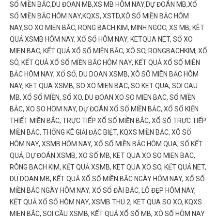
SỐ MIỀN BẮC,DU ĐOAN MB,XS MB HÔM NAY,DỰ ĐOÁN MB,XỔ
SỐ MIỀN BẮC HÔM NAY,KQXS, XSTD,XÔ SỐ MIỀN BẮC HÔM
NAY,SO XO MIEN BẮC, RONG BACH KIM, MINH NGOC, XS MB, KÊT
QUẢ XSMB HÔM NAY, XỔ SỐ HÔM NAY, KETQUA NET, SỐ XO
MIEN BAC, KẾT QUẢ XỔ SỐ MIÊN BẮC, XÔ SO, RONGBACHKIM, XỔ
SÔ, KẾT QUẢ XỔ SỐ MIỀN BẮC HÔM NAY, KẾT QUẢ XỔ SỐ MIÊN
BẮC HÔM NAY, XỔ SỐ, DU DOAN XSMB, XÔ SÔ MIÊN BĂC HÔM
NAY, KET QUA XSMB, SO XO MIEN BAC, SO KET QUA, SOI CAU
MB, XỔ SỐ MIỀN, SỐ XO, DU ĐOAN XO SO MIEN BAC, SỐ MIỀN
BẮC, XO SO HOM NAY, DỰ ĐOÁN XỔ SỐ MIỀN BẮC, XỔ SỐ KIẾN
THIẾT MIỀN BẮC, TRỰC TIẾP XỔ SỐ MIỀN BẮC, XỔ SỐ TRỰC TIẾP
MIỀN BẮC, THỐNG KÊ GIẢI ĐẶC BIỆT, KQXS MIỀN BẮC, XÔ SỐ
HÔM NAY, XSMB HÔM NAY, XỔ SỐ MIỀN BẮC HÔM QUA, SỔ KẾT
QUẢ, DỰ ĐOÁN XSMB, XO SỐ MB, KET QUA XO SO MIEN BAC,
RÔNG BACH KIM, KẾT QUẢ XSMB, KET QUA XO SO, KẾT QUẢ NET,
DU DOAN MB, KẾT QUẢ XỔ SỐ MIỀN BẮC NGÀY HÔM NAY, XỔ SỐ
MIỀN BẮC NGÀY HÔM NAY, XỔ SỐ ĐÀI BẮC, LÔ ĐẸP HÔM NAY,
KẾT QUẢ XỔ SỐ HÔM NAY, XSMB THU 2, KET QUA SO XO, KQXS
MIEN BẮC, SOI CẦU XSMB, KẾT QUẢ XỔ SỐ MB, XÔ SỐ HÔM NAY