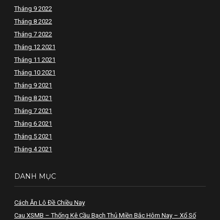
Tháng 9 2022
Tháng 8 2022
Tháng 7 2022
Tháng 12 2021
Tháng 11 2021
Tháng 10 2021
Tháng 9 2021
Tháng 8 2021
Tháng 7 2021
Tháng 6 2021
Tháng 5 2021
Tháng 4 2021
DANH MỤC
Cách Ăn Lô Đề Chiều Nay
Cau XSMB – Thống Kê Cầu Bạch Thủ Miền Bắc Hôm Nay – Xổ Số