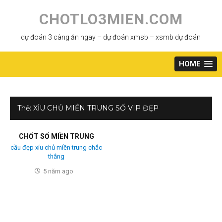
Skip
to
CHOTLO3MIEN.COM
content
dự đoán 3 càng ăn ngay – dự đoán xmsb – xsmb dự đoán
HOME
Thẻ:
XỈU CHỦ MIỀN TRUNG SỐ VIP ĐẸP
CHỐT SỐ MIỀN TRUNG
cầu đẹp xíu chủ miền trung chắc
thắng
5 năm ago