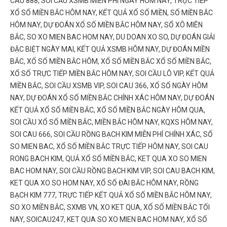
CAU 888, SOI CẦU XSMB MIỄN PHÍ NGÀY HÔM NAY, TRỰC TIẾP
XỔ SỐ MIỀN BẮC HÔM NAY, KẾT QUẢ XỔ SỐ MIỀN, SỐ MIỀN BẮC
HÔM NAY, DỰ ĐOÁN XỔ SỐ MIỀN BẮC HÔM NAY, SỔ XÔ MIÊN
BẮC, SO XO MIEN BAC HOM NAY, DU DOAN XO SO, DỰ ĐOÁN GIẢI
ĐẶC BIỆT NGÀY MAI, KẾT QUẢ XSMB HÔM NAY, DỰ ĐOÁN MIỀN
BẮC, XỔ SỐ MIỀN BẮC HÔM, XỔ SỐ MIỀN BẮC XỔ SỐ MIỀN BẮC,
XỔ SỐ TRỰC TIẾP MIỀN BẮC HÔM NAY, SOI CẦU LÔ VIP, KẾT QUẢ
MIỀN BẮC, SOI CẦU XSMB VIP, SOI CAU 366, XỔ SỐ NGÀY HÔM
NAY, DỰ ĐOÁN XỔ SỐ MIỀN BẮC CHÍNH XÁC HÔM NAY, DỰ ĐOÁN
KẾT QUẢ XỔ SỐ MIỀN BẮC, XỔ SỐ MIỀN BẮC NGÀY HÔM QUA,
SOI CẦU XỔ SỐ MIỀN BẮC, MIỀN BẮC HÔM NAY, KQXS HÔM NAY,
SOI CAU 666, SOI CẦU RỒNG BẠCH KIM MIỄN PHÍ CHÍNH XÁC, SỐ
SO MIEN BAC, XỔ SỐ MIỀN BẮC TRỰC TIẾP HÔM NAY, SOI CAU
RONG BACH KIM, QUẢ XỔ SỐ MIỀN BẮC, KET QUA XO SO MIEN
BAC HOM NAY, SOI CẦU RỒNG BẠCH KIM VIP, SOI CAU BACH KIM,
KET QUA XO SO HOM NAY, XỔ SỐ ĐÀI BẮC HÔM NAY, RỒNG
BẠCH KIM 777, TRỰC TIẾP KẾT QUẢ XỔ SỐ MIỀN BẮC HÔM NAY,
SO XO MIỀN BẮC, SXMB VN, XO KET QUA, XỔ SỐ MIỀN BẮC TỐI
NAY, SOICAU247, KET QUA SO XO MIEN BAC HOM NAY, XỔ SỐ