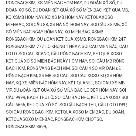
RONGBACHKIM, XS MIÊN BAC HOM NAY, DU ĐOÁN XỔ SỐ, DU
DOAN XO SỐ, DU DOAN KẾT QUẢ XỔ SỐ MIỀN BẮC, KẾT QUA MB,
KQ XSMB HOM NAY, KQ XS MB HOM NAY, KETQUAXOSO
MIENBAC, SOI CÂU 88, XS HÀ NỘI HOM NAY, SOI CẦU XS MB, XÔ
SÔ MIÊN BĂC NGAY HÔM NAY, XO MIEN BẮC, XSMB
RONGBACHKIM, DU ĐOAN KET QUA XSMB, RONGBACHKIM 247,
RONGBACHKIM 777, LO KHUNG 1 NGAY, SOI CAU MIEN BẮC, CAU
LOTO, SOI CAU 3CANG, CẦU RÔNG BACH KIM, KETQUA XOSO,
KẾT QUẢ XỔ SỐ MIÊN BẮC NGÀY HÔM NAY, SOI CÂU MB RÔNG
BACH KIM, RONG VANG BẠCH KIM, SOI CÂU 4 SO VIP, DÀN ĐỀ
RỒNG BẠCH KIM, XS MB SOI CAU, SOI CAU XOSO, KQ XS HÔM
NAY, KQ XS MIỀN BẮC HÔM NAY, KẾT QUANET, SOI CAU XS MB
VIP, DU ĐOÁN KẾT QUẢ XỔ SỐ MIỀN BẮC, LÔ DEP HÔM NAY, SOI
CÂU 9999, BACH THU LÔ, SOI CẦU BAC NHO, KET QUAXOSO, SOI
CÂU 6666, KET QUA XÔ SỐ, SOI CẦU BẠCH THU, CẦU LOTO ĐẸP,
SOI CAU RONG BACHKIM, KETQUA XOSO MIEN BAC, DU ĐOÁN,
KETQUASOXO MIENBAC, RONGBACHKIM CHOTSO,
RONGBACHKIM 8899,