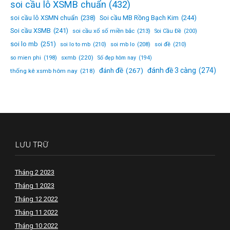
soi cầu lô XSMB chuẩn
(432)
soi cầu lô XSMN chuẩn
(238)
Soi cầu MB Rồng Bạch Kim
(244)
Soi cầu XSMB
(241)
soi cầu xổ số miền bắc
(213)
Soi Cầu Đề
(200)
soi lo mb
(251)
soi lo to mb
(210)
soi mb lo
(208)
soi đề
(210)
sxmb
(220)
so mien phi
(198)
Số đẹp hôm nay
(194)
đánh đề
(267)
đánh đề 3 càng
(274)
thống kê xsmb hôm nay
(218)
LƯU TRỮ
Tháng 2 2023
Tháng 1 2023
Tháng 12 2022
Tháng 11 2022
Tháng 10 2022