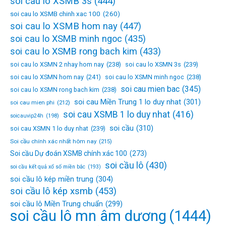
soi cau lo XSMB 3s
(444)
soi cau lo XSMB chinh xac 100
(260)
soi cau lo XSMB hom nay
(447)
soi cau lo XSMB minh ngoc
(435)
soi cau lo XSMB rong bach kim
(433)
soi cau lo XSMN 2 nhay hom nay
(238)
soi cau lo XSMN 3s
(239)
soi cau lo XSMN hom nay
(241)
soi cau lo XSMN minh ngoc
(238)
soi cau mien bac
(345)
soi cau lo XSMN rong bach kim
(238)
soi cau Miền Trung 1 lo duy nhat
(301)
soi cau mien phi
(212)
soi cau XSMB 1 lo duy nhat
(416)
soicauvip24h
(198)
soi cầu
(310)
soi cau XSMN 1 lo duy nhat
(239)
Soi cầu chính xác nhất hôm nay
(215)
Soi cầu Dự đoán XSMB chính xác 100
(273)
soi cầu lô
(430)
soi cầu kết quả xổ số miền bắc
(193)
soi cầu lô kép miền trung
(304)
soi cầu lô kép xsmb
(453)
soi cầu lô Miền Trung chuẩn
(299)
soi cầu lô mn âm dương
(1444)