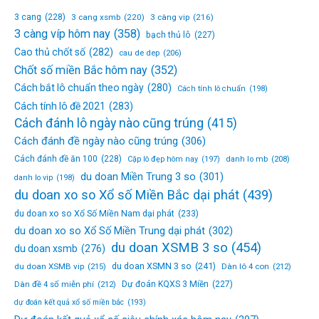
3 cang
(228)
3 cang xsmb
(220)
3 càng vip
(216)
3 càng víp hôm nay
(358)
bạch thủ lô
(227)
Cao thủ chốt số
(282)
cau de dep
(206)
Chốt số miền Bắc hôm nay
(352)
Cách bắt lô chuẩn theo ngày
(280)
Cách tính lô chuẩn
(198)
Cách tính lô đề 2021
(283)
Cách đánh lô ngày nào cũng trúng
(415)
Cách đánh đề ngày nào cũng trúng
(306)
Cách đánh đề ăn 100
(228)
Cặp lô đẹp hôm nay
(197)
danh lo mb
(208)
du doan Miền Trung 3 so
(301)
danh lo vip
(198)
du doan xo so Xổ số Miền Bắc dại phát
(439)
du doan xo so Xổ Số Miền Nam dại phát
(233)
du doan xo so Xổ Số Miền Trung dại phát
(302)
du doan XSMB 3 so
(454)
du doan xsmb
(276)
du doan XSMN 3 so
(241)
du doan XSMB vip
(215)
Dàn lô 4 con
(212)
Dàn đề 4 số miễn phí
(212)
Dự đoán KQXS 3 Miền
(227)
dự đoán kết quả xổ số miền bắc
(193)