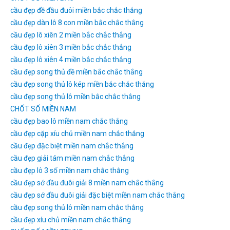
cầu đẹp đề đầu đuôi miền bắc chắc thắng
cầu đẹp dàn lô 8 con miền bắc chắc thắng
cầu đẹp lô xiên 2 miền bắc chắc thắng
cầu đẹp lô xiên 3 miền bắc chắc thắng
cầu đẹp lô xiên 4 miền bắc chắc thắng
cầu đẹp song thủ đề miền bắc chắc thắng
cầu đẹp song thủ lô kép miền bắc chắc thắng
cầu đẹp song thủ lô miền bắc chắc thắng
CHỐT SỐ MIỀN NAM
cầu đẹp bao lô miền nam chắc thắng
cầu đẹp cặp xíu chủ miền nam chắc thắng
cầu đẹp đặc biệt miền nam chắc thắng
cầu đẹp giải tám miền nam chắc thắng
cầu đẹp lô 3 số miền nam chắc thắng
cầu đẹp sớ đầu đuôi giải 8 miền nam chắc thắng
cầu đẹp sớ đầu đuôi giải đặc biệt miền nam chắc thắng
cầu đẹp song thủ lô miền nam chắc thắng
cầu đẹp xíu chủ miền nam chắc thắng