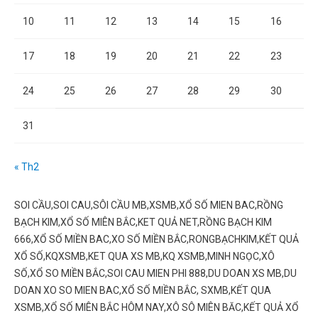
10
11
12
13
14
15
16
17
18
19
20
21
22
23
24
25
26
27
28
29
30
31
« Th2
SOI CẦU,SOI CAU,SÔI CẦU MB,XSMB,XỔ SỐ MIEN BAC,RỒNG
BẠCH KIM,XỔ SỐ MIÊN BẮC,KET QUẢ NET,RỒNG BẠCH KIM
666,XỔ SỐ MIỀN BAC,XO SỐ MIỀN BẮC,RONGBẠCHKIM,KẾT QUẢ
XỔ SỐ,KQXSMB,KET QUA XS MB,KQ XSMB,MINH NGỌC,XÔ
SỐ,XỔ SO MIỀN BẮC,SOI CAU MIEN PHI 888,DU DOAN XS MB,DU
DOAN XO SO MIEN BAC,XỔ SỐ MIỀN BẮC, SXMB,KẾT QUA
XSMB,XỔ SỐ MIÊN BẮC HÔM NAY,XÔ SÔ MIÊN BĂC,KẾT QUẢ XỔ