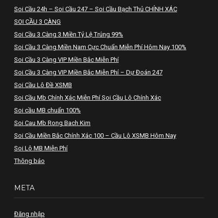
Soi Cầu 24h – Soi Cầu 247 – Soi Cầu Bạch Thủ CHÍNH XÁC
SOI CẦU 3 CÀNG
Soi Cầu 3 Càng 3 Miền Tỷ Lệ Trúng 99%
Soi Cầu 3 Càng Miền Nam Cực Chuẩn Miễn Phí Hôm Nay 100%
Soi Cầu 3 Càng VIP Miền Bắc Miễn Phí
Soi Cầu 3 Càng VIP Miền Bắc Miễn Phí – Dự Đoán 247
Soi Cầu Lô Đề XSMB
Soi Cầu Mb Chính Xác Miễn Phí Soi Cầu Lô Chính Xác
Soi cầu MB chuẩn 100%
Soi Cau Mb Rong Bach Kim
Soi Cầu Miền Bắc Chính Xác 100 – Cầu Lô XSMB Hôm Nay
Soi Lô MB Miễn Phí
Thông báo
META
Đăng nhập