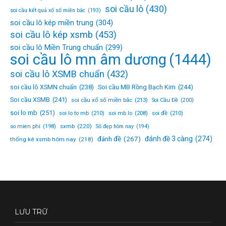
soi cầu lô
(430)
soi cầu kết quả xổ số miền bắc
(193)
soi cầu lô kép miền trung
(304)
soi cầu lô kép xsmb
(453)
soi cầu lô Miền Trung chuẩn
(299)
soi cầu lô mn âm dương
(1444)
soi cầu lô XSMB chuẩn
(432)
soi cầu lô XSMN chuẩn
(238)
Soi cầu MB Rồng Bạch Kim
(244)
Soi cầu XSMB
(241)
soi cầu xổ số miền bắc
(213)
Soi Cầu Đề
(200)
soi lo mb
(251)
soi lo to mb
(210)
soi mb lo
(208)
soi đề
(210)
sxmb
(220)
so mien phi
(198)
Số đẹp hôm nay
(194)
đánh đề
(267)
đánh đề 3 càng
(274)
thống kê xsmb hôm nay
(218)
LƯU TRỮ