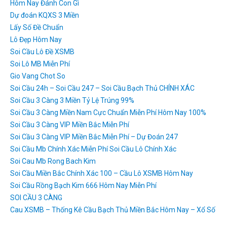
Hôm Nay Đánh Con Gì
Dự đoán KQXS 3 Miền
Lấy Số Đề Chuẩn
Lô Đẹp Hôm Nay
Soi Cầu Lô Đề XSMB
Soi Lô MB Miễn Phí
Gio Vang Chot So
Soi Cầu 24h – Soi Cầu 247 – Soi Cầu Bạch Thủ CHÍNH XÁC
Soi Cầu 3 Càng 3 Miền Tỷ Lệ Trúng 99%
Soi Cầu 3 Càng Miền Nam Cực Chuẩn Miễn Phí Hôm Nay 100%
Soi Cầu 3 Càng VIP Miền Bắc Miễn Phí
Soi Cầu 3 Càng VIP Miền Bắc Miễn Phí – Dự Đoán 247
Soi Cầu Mb Chính Xác Miễn Phí Soi Cầu Lô Chính Xác
Soi Cau Mb Rong Bach Kim
Soi Cầu Miền Bắc Chính Xác 100 – Cầu Lô XSMB Hôm Nay
Soi Cầu Rồng Bạch Kim 666 Hôm Nay Miễn Phí
SOI CẦU 3 CÀNG
Cau XSMB – Thống Kê Cầu Bạch Thủ Miền Bắc Hôm Nay – Xổ Số