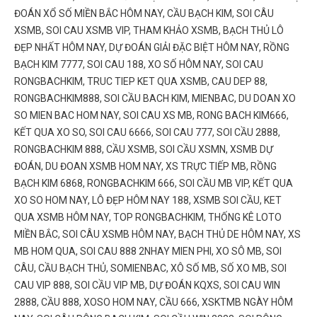
ĐOÁN XỔ SỐ MIỀN BẮC HÔM NAY, CẦU BẠCH KIM, SOI CÂU
XSMB, SOI CAU XSMB VIP, THAM KHẢO XSMB, BẠCH THỦ LÔ
ĐẸP NHẤT HÔM NAY, DỰ ĐOÁN GIẢI ĐẶC BIỆT HÔM NAY, RỒNG
BẠCH KIM 7777, SOI CAU 188, XO SỐ HÔM NAY, SOI CAU
RONGBACHKIM, TRUC TIEP KET QUA XSMB, CAU DEP 88,
RONGBACHKIM888, SOI CẦU BACH KIM, MIENBAC, DU DOAN XO
SO MIEN BAC HOM NAY, SOI CAU XS MB, RONG BACH KIM666,
KẾT QUA XO SO, SOI CAU 6666, SOI CAU 777, SOI CẦU 2888,
RONGBACHKIM 888, CẦU XSMB, SOI CẦU XSMN, XSMB DỰ
ĐOÁN, DU ĐOAN XSMB HOM NAY, XS TRỰC TIẾP MB, RỒNG
BẠCH KIM 6868, RONGBACHKIM 666, SOI CẦU MB VIP, KẾT QUA
XO SO HOM NAY, LÔ ĐẸP HÔM NAY 188, XSMB SOI CẦU, KET
QUA XSMB HÔM NAY, TOP RONGBACHKIM, THỐNG KÊ LOTO
MIỀN BẮC, SOI CÂU XSMB HÔM NAY, BẠCH THỦ DE HÔM NAY, XS
MB HOM QUA, SOI CAU 888 2NHAY MIEN PHI, XO SÔ MB, SOI
CÂU, CẦU BẠCH THỦ, SOMIENBAC, XÔ SỐ MB, SỐ XO MB, SOI
CAU VIP 888, SOI CẦU VIP MB, DỰ ĐOÁN KQXS, SOI CAU WIN
2888, CẦU 888, XOSO HOM NAY, CẦU 666, XSKTMB NGÀY HÔM