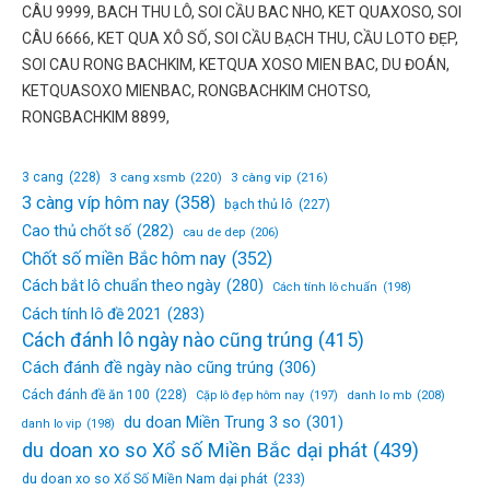
CÂU 9999, BACH THU LÔ, SOI CẦU BAC NHO, KET QUAXOSO, SOI
CÂU 6666, KET QUA XÔ SỐ, SOI CẦU BẠCH THU, CẦU LOTO ĐẸP,
SOI CAU RONG BACHKIM, KETQUA XOSO MIEN BAC, DU ĐOÁN,
KETQUASOXO MIENBAC, RONGBACHKIM CHOTSO,
RONGBACHKIM 8899,
3 cang
(228)
3 cang xsmb
(220)
3 càng vip
(216)
3 càng víp hôm nay
(358)
bạch thủ lô
(227)
Cao thủ chốt số
(282)
cau de dep
(206)
Chốt số miền Bắc hôm nay
(352)
Cách bắt lô chuẩn theo ngày
(280)
Cách tính lô chuẩn
(198)
Cách tính lô đề 2021
(283)
Cách đánh lô ngày nào cũng trúng
(415)
Cách đánh đề ngày nào cũng trúng
(306)
Cách đánh đề ăn 100
(228)
Cặp lô đẹp hôm nay
(197)
danh lo mb
(208)
du doan Miền Trung 3 so
(301)
danh lo vip
(198)
du doan xo so Xổ số Miền Bắc dại phát
(439)
du doan xo so Xổ Số Miền Nam dại phát
(233)