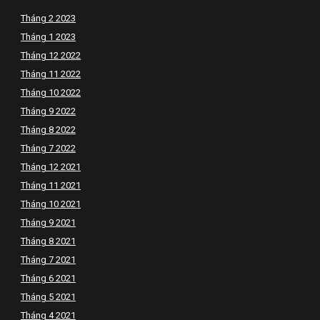
Tháng 2 2023
Tháng 1 2023
Tháng 12 2022
Tháng 11 2022
Tháng 10 2022
Tháng 9 2022
Tháng 8 2022
Tháng 7 2022
Tháng 12 2021
Tháng 11 2021
Tháng 10 2021
Tháng 9 2021
Tháng 8 2021
Tháng 7 2021
Tháng 6 2021
Tháng 5 2021
Tháng 4 2021