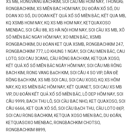
XS MB, RONGVANG BACHKIM, SOI CẦU MB HOM NAY, THONGKE
RONGBACHKIM, XS MIÊN BAC HOM NAY, DU ĐOÁN XỔ SỐ, DU
DOAN XO SỐ, DU DOAN KẾT QUẢ XỔ SỐ MIỀN BẮC, KẾT QUA MB,
KQ XSMB HOM NAY, KQ XS MB HOM NAY, KETQUAXOSO
MIENBAC, SOI CÂU 88, XS HÀ NỘI HOM NAY, SOI CẦU XS MB, XÔ
SÔ MIÊN BĂC NGAY HÔM NAY, XO MIEN BẮC, XSMB
RONGBACHKIM, DU ĐOAN KET QUA XSMB, RONGBACHKIM 247,
RONGBACHKIM 777, LO KHUNG 1 NGAY, SOI CAU MIEN BẮC, CAU
LOTO, SOI CAU 3CANG, CẦU RÔNG BACH KIM, KETQUA XOSO,
KẾT QUẢ XỔ SỐ MIÊN BẮC NGÀY HÔM NAY, SOI CÂU MB RÔNG
BACH KIM, RONG VANG BẠCH KIM, SOI CÂU 4 SO VIP, DÀN ĐỀ
RỒNG BẠCH KIM, XS MB SOI CAU, SOI CAU XOSO, KQ XS HÔM
NAY, KQ XS MIỀN BẮC HÔM NAY, KẾT QUANET, SOI CAU XS MB
VIP, DU ĐOÁN KẾT QUẢ XỔ SỐ MIỀN BẮC, LÔ DEP HÔM NAY, SOI
CÂU 9999, BACH THU LÔ, SOI CẦU BAC NHO, KET QUAXOSO, SOI
CÂU 6666, KET QUA XÔ SỐ, SOI CẦU BẠCH THU, CẦU LOTO ĐẸP,
SOI CAU RONG BACHKIM, KETQUA XOSO MIEN BAC, DU ĐOÁN,
KETQUASOXO MIENBAC, RONGBACHKIM CHOTSO,
RONGBACHKIM 8899,