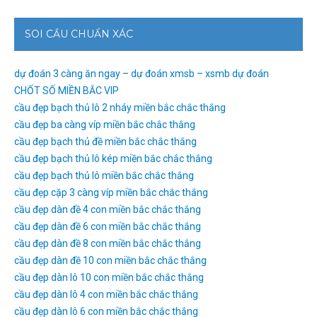
SOI CẦU CHUẨN XÁC
dự đoán 3 càng ăn ngay – dự đoán xmsb – xsmb dự đoán
CHỐT SỐ MIỀN BẮC VIP
cầu đẹp bạch thủ lô 2 nháy miền bắc chắc thắng
cầu đẹp ba càng víp miền bắc chắc thắng
cầu đẹp bạch thủ đề miền bắc chắc thắng
cầu đẹp bạch thủ lô kép miền bắc chắc thắng
cầu đẹp bạch thủ lô miền bắc chắc thắng
cầu đẹp cặp 3 càng víp miền bắc chắc thắng
cầu đẹp dàn đề 4 con miền bắc chắc thắng
cầu đẹp dàn đề 6 con miền bắc chắc thắng
cầu đẹp dàn đề 8 con miền bắc chắc thắng
cầu đẹp dàn đề 10 con miền bắc chắc thắng
cầu đẹp dàn lô 10 con miền bắc chắc thắng
cầu đẹp dàn lô 4 con miền bắc chắc thắng
cầu đẹp dàn lô 6 con miền bắc chắc thắng