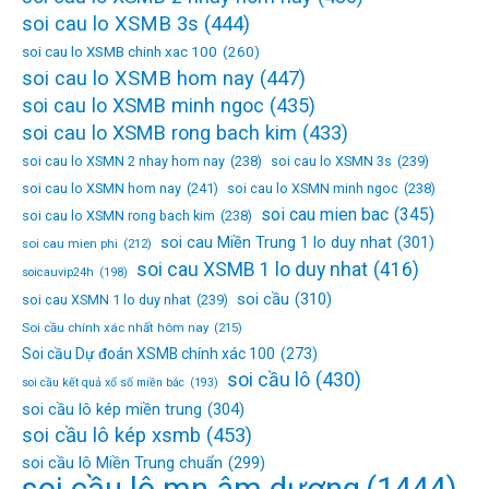
soi cau lo XSMB 3s
(444)
soi cau lo XSMB chinh xac 100
(260)
soi cau lo XSMB hom nay
(447)
soi cau lo XSMB minh ngoc
(435)
soi cau lo XSMB rong bach kim
(433)
soi cau lo XSMN 2 nhay hom nay
(238)
soi cau lo XSMN 3s
(239)
soi cau lo XSMN hom nay
(241)
soi cau lo XSMN minh ngoc
(238)
soi cau mien bac
(345)
soi cau lo XSMN rong bach kim
(238)
soi cau Miền Trung 1 lo duy nhat
(301)
soi cau mien phi
(212)
soi cau XSMB 1 lo duy nhat
(416)
soicauvip24h
(198)
soi cầu
(310)
soi cau XSMN 1 lo duy nhat
(239)
Soi cầu chính xác nhất hôm nay
(215)
Soi cầu Dự đoán XSMB chính xác 100
(273)
soi cầu lô
(430)
soi cầu kết quả xổ số miền bắc
(193)
soi cầu lô kép miền trung
(304)
soi cầu lô kép xsmb
(453)
soi cầu lô Miền Trung chuẩn
(299)
soi cầu lô mn âm dương
(1444)