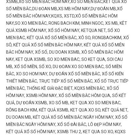
XSMB,XỔ SỐ MIÊN BẮC HÔM NAY,XÔ SÔ MIÊN BĂC,KẾT QUẢ XỔ
SỐ MIỀN BẮC,DU ĐOAN MB,XS MB HÔM NAY,DỰ ĐOÁN MB,XỔ
SỐ MIỀN BẮC HÔM NAY,KQXS, XSTD,XÔ SỐ MIỀN BẮC HÔM
NAY,SO XO MIEN BẮC, RONG BACH KIM, MINH NGOC, XS MB, KÊT
QUẢ XSMB HÔM NAY, XỔ SỐ HÔM NAY, KETQUA NET, SỐ XO
MIEN BAC, KẾT QUẢ XỔ SỐ MIÊN BẮC, XÔ SO, RONGBACHKIM, XỔ
SÔ, KẾT QUẢ XỔ SỐ MIỀN BẮC HÔM NAY, KẾT QUẢ XỔ SỐ MIÊN
BẮC HÔM NAY, XỔ SỐ, DU DOAN XSMB, XÔ SÔ MIÊN BĂC HÔM
NAY, KET QUA XSMB, SO XO MIEN BAC, SO KET QUA, SOI CAU
MB, XỔ SỐ MIỀN, SỐ XO, DU ĐOAN XO SO MIEN BAC, SỐ MIỀN
BẮC, XO SO HOM NAY, DỰ ĐOÁN XỔ SỐ MIỀN BẮC, XỔ SỐ KIẾN
THIẾT MIỀN BẮC, TRỰC TIẾP XỔ SỐ MIỀN BẮC, XỔ SỐ TRỰC TIẾP
MIỀN BẮC, THỐNG KÊ GIẢI ĐẶC BIỆT, KQXS MIỀN BẮC, XÔ SỐ
HÔM NAY, XSMB HÔM NAY, XỔ SỐ MIỀN BẮC HÔM QUA, SỔ KẾT
QUẢ, DỰ ĐOÁN XSMB, XO SỐ MB, KET QUA XO SO MIEN BAC,
RÔNG BACH KIM, KẾT QUẢ XSMB, KET QUA XO SO, KẾT QUẢ NET,
DU DOAN MB, KẾT QUẢ XỔ SỐ MIỀN BẮC NGÀY HÔM NAY, XỔ SỐ
MIỀN BẮC NGÀY HÔM NAY, XỔ SỐ ĐÀI BẮC, LÔ ĐẸP HÔM NAY,
KẾT QUẢ XỔ SỐ HÔM NAY, XSMB THU 2, KET QUA SO XO, KQXS