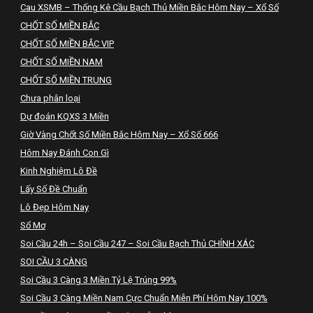
Cau XSMB – Thống Kê Cầu Bạch Thủ Miền Bắc Hôm Nay – Xổ Số
CHỐT SỐ MIỀN BẮC
CHỐT SỐ MIỀN BẮC VIP
CHỐT SỐ MIỀN NAM
CHỐT SỐ MIỀN TRUNG
Chưa phân loại
Dự đoán KQXS 3 Miền
Giờ Vàng Chốt Số Miền Bắc Hôm Nay – Xổ Số 666
Hôm Nay Đánh Con Gì
Kinh Nghiệm Lô Đề
Lấy Số Đề Chuẩn
Lô Đẹp Hôm Nay
Sổ Mơ
Soi Cầu 24h – Soi Cầu 247 – Soi Cầu Bạch Thủ CHÍNH XÁC
SOI CẦU 3 CÀNG
Soi Cầu 3 Càng 3 Miền Tỷ Lệ Trúng 99%
Soi Cầu 3 Càng Miền Nam Cực Chuẩn Miễn Phí Hôm Nay 100%