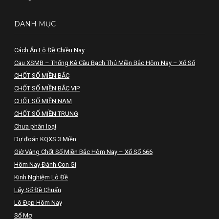
DANH MỤC
Cách Ăn Lô Đề Chiều Nay
Cau XSMB – Thống Kê Cầu Bạch Thủ Miền Bắc Hôm Nay – Xổ Số
CHỐT SỐ MIỀN BẮC
CHỐT SỐ MIỀN BẮC VIP
CHỐT SỐ MIỀN NAM
CHỐT SỐ MIỀN TRUNG
Chưa phân loại
Dự đoán KQXS 3 Miền
Giờ Vàng Chốt Số Miền Bắc Hôm Nay – Xổ Số 666
Hôm Nay Đánh Con Gì
Kinh Nghiệm Lô Đề
Lấy Số Đề Chuẩn
Lô Đẹp Hôm Nay
Sổ Mơ