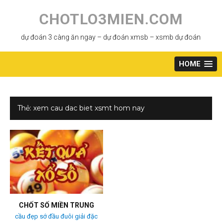
Skip
to
CHOTLO3MIEN.COM
content
dự đoán 3 càng ăn ngay – dự đoán xmsb – xsmb dự đoán
HOME
Thẻ:
xem cau dac biet xsmt hom nay
CHỐT SỐ MIỀN TRUNG
cầu đẹp sớ đầu đuôi giải đặc