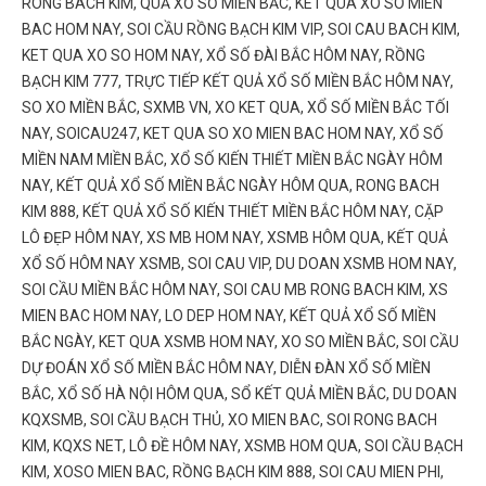
RONG BACH KIM, QUẢ XỔ SỐ MIỀN BẮC, KET QUA XO SO MIEN
BAC HOM NAY, SOI CẦU RỒNG BẠCH KIM VIP, SOI CAU BACH KIM,
KET QUA XO SO HOM NAY, XỔ SỐ ĐÀI BẮC HÔM NAY, RỒNG
BẠCH KIM 777, TRỰC TIẾP KẾT QUẢ XỔ SỐ MIỀN BẮC HÔM NAY,
SO XO MIỀN BẮC, SXMB VN, XO KET QUA, XỔ SỐ MIỀN BẮC TỐI
NAY, SOICAU247, KET QUA SO XO MIEN BAC HOM NAY, XỔ SỐ
MIỀN NAM MIỀN BẮC, XỔ SỐ KIẾN THIẾT MIỀN BẮC NGÀY HÔM
NAY, KẾT QUẢ XỔ SỐ MIỀN BẮC NGÀY HÔM QUA, RONG BACH
KIM 888, KẾT QUẢ XỔ SỐ KIẾN THIẾT MIỀN BẮC HÔM NAY, CẶP
LÔ ĐẸP HÔM NAY, XS MB HOM NAY, XSMB HÔM QUA, KẾT QUẢ
XỔ SỐ HÔM NAY XSMB, SOI CAU VIP, DU DOAN XSMB HOM NAY,
SOI CẦU MIỀN BẮC HÔM NAY, SOI CAU MB RONG BACH KIM, XS
MIEN BAC HOM NAY, LO DEP HOM NAY, KẾT QUẢ XỔ SỐ MIỀN
BẮC NGÀY, KET QUA XSMB HOM NAY, XO SO MIỀN BẮC, SOI CẦU
DỰ ĐOÁN XỔ SỐ MIỀN BẮC HÔM NAY, DIỄN ĐÀN XỔ SỐ MIỀN
BẮC, XỔ SỐ HÀ NỘI HÔM QUA, SỔ KẾT QUẢ MIỀN BẮC, DU DOAN
KQXSMB, SOI CẦU BẠCH THỦ, XO MIEN BAC, SOI RONG BACH
KIM, KQXS NET, LÔ ĐỀ HÔM NAY, XSMB HOM QUA, SOI CẦU BẠCH
KIM, XOSO MIEN BAC, RỒNG BẠCH KIM 888, SOI CAU MIEN PHI,