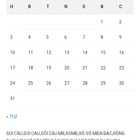
H
B
T
N
S
B
C
1
2
3
4
5
6
7
8
9
10
11
12
13
14
15
16
17
18
19
20
21
22
23
24
25
26
27
28
29
30
31
« Th2
SOI CẦU,SOI CAU,SÔI CẦU MB,XSMB,XỔ SỐ MIEN BAC,RỒNG