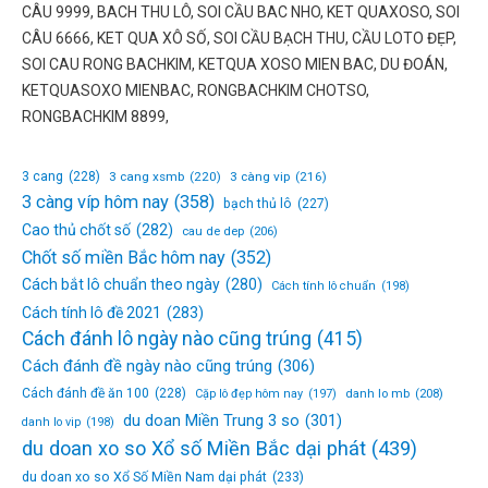
CÂU 9999, BACH THU LÔ, SOI CẦU BAC NHO, KET QUAXOSO, SOI
CÂU 6666, KET QUA XÔ SỐ, SOI CẦU BẠCH THU, CẦU LOTO ĐẸP,
SOI CAU RONG BACHKIM, KETQUA XOSO MIEN BAC, DU ĐOÁN,
KETQUASOXO MIENBAC, RONGBACHKIM CHOTSO,
RONGBACHKIM 8899,
3 cang
(228)
3 cang xsmb
(220)
3 càng vip
(216)
3 càng víp hôm nay
(358)
bạch thủ lô
(227)
Cao thủ chốt số
(282)
cau de dep
(206)
Chốt số miền Bắc hôm nay
(352)
Cách bắt lô chuẩn theo ngày
(280)
Cách tính lô chuẩn
(198)
Cách tính lô đề 2021
(283)
Cách đánh lô ngày nào cũng trúng
(415)
Cách đánh đề ngày nào cũng trúng
(306)
Cách đánh đề ăn 100
(228)
Cặp lô đẹp hôm nay
(197)
danh lo mb
(208)
du doan Miền Trung 3 so
(301)
danh lo vip
(198)
du doan xo so Xổ số Miền Bắc dại phát
(439)
du doan xo so Xổ Số Miền Nam dại phát
(233)