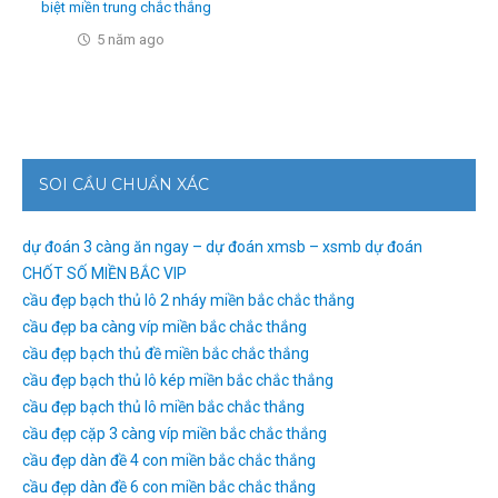
biệt miền trung chắc thắng
5 năm ago
SOI CẦU CHUẨN XÁC
dự đoán 3 càng ăn ngay – dự đoán xmsb – xsmb dự đoán
CHỐT SỐ MIỀN BẮC VIP
cầu đẹp bạch thủ lô 2 nháy miền bắc chắc thắng
cầu đẹp ba càng víp miền bắc chắc thắng
cầu đẹp bạch thủ đề miền bắc chắc thắng
cầu đẹp bạch thủ lô kép miền bắc chắc thắng
cầu đẹp bạch thủ lô miền bắc chắc thắng
cầu đẹp cặp 3 càng víp miền bắc chắc thắng
cầu đẹp dàn đề 4 con miền bắc chắc thắng
cầu đẹp dàn đề 6 con miền bắc chắc thắng