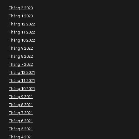
Tháng 2 2023
Tháng 1 2023
Tháng 12 2022
Tháng 11 2022
Tháng 10 2022
Tháng 9 2022
Tháng 8 2022
Tháng 7 2022
Tháng 12 2021
Tháng 11 2021
Tháng 10 2021
Tháng 9 2021
Tháng 8 2021
Tháng 7 2021
Tháng 6 2021
Tháng 5 2021
Tháng 4 2021