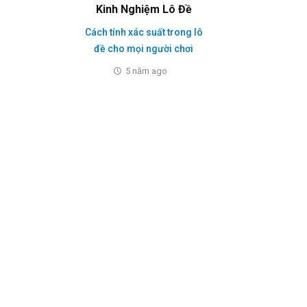
Kinh Nghiệm Lô Đề
Cách tính xác suất trong lô
đề cho mọi người chơi
5 năm ago