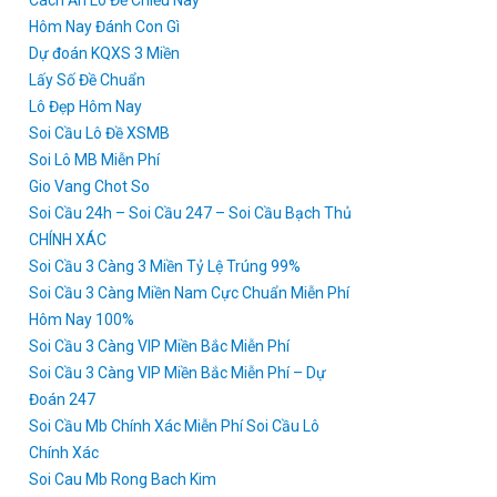
Cách Ăn Lô Đề Chiều Nay
Hôm Nay Đánh Con Gì
Dự đoán KQXS 3 Miền
Lấy Số Đề Chuẩn
Lô Đẹp Hôm Nay
Soi Cầu Lô Đề XSMB
Soi Lô MB Miễn Phí
Gio Vang Chot So
Soi Cầu 24h – Soi Cầu 247 – Soi Cầu Bạch Thủ
CHÍNH XÁC
Soi Cầu 3 Càng 3 Miền Tỷ Lệ Trúng 99%
Soi Cầu 3 Càng Miền Nam Cực Chuẩn Miễn Phí
Hôm Nay 100%
Soi Cầu 3 Càng VIP Miền Bắc Miễn Phí
Soi Cầu 3 Càng VIP Miền Bắc Miễn Phí – Dự
Đoán 247
Soi Cầu Mb Chính Xác Miễn Phí Soi Cầu Lô
Chính Xác
Soi Cau Mb Rong Bach Kim