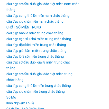
cầu đẹp sớ đầu đuôi giải đặc biệt miền nam chắc
thắng
cầu đẹp song thủ lô miền nam chắc thắng
cầu đẹp xíu chủ miền nam chắc thắng
CHỐT SỐ MIỀN TRUNG
cầu đẹp bao lô miền trung chắc thắng
cầu đẹp cặp xíu chủ miền trung chắc thắng
cầu đẹp đặc biệt miền trung chắc thắng
cầu đẹp giải tám miền trung chắc thắng
cầu đẹp lô 3 số miền trung chắc thắng
cầu đẹp sớ đầu đuôi giải 8 miền trung chắc
thắng
cầu đẹp sớ đầu đuôi giải đặc biệt miền trung
chắc thắng
cầu đẹp song thủ lô miền trung chắc thắng
cầu đẹp xíu chủ miền trung chắc thắng
Sổ Mơ
Kinh Nghiệm Lô Đề