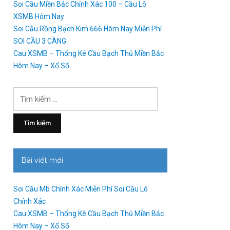
Soi Cầu Miền Bắc Chính Xác 100 – Cầu Lô
XSMB Hôm Nay
Soi Cầu Rồng Bạch Kim 666 Hôm Nay Miễn Phí
SOI CẦU 3 CÀNG
Cau XSMB – Thống Kê Cầu Bạch Thủ Miền Bắc
Hôm Nay – Xổ Số
Tìm
kiếm
cho:
Bài viết mới
Soi Cầu Mb Chính Xác Miễn Phí Soi Cầu Lô
Chính Xác
Cau XSMB – Thống Kê Cầu Bạch Thủ Miền Bắc
Hôm Nay – Xổ Số