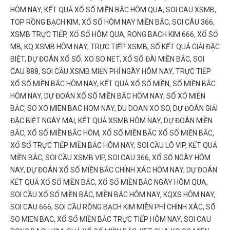
HÔM NAY, KẾT QUẢ XỔ SỐ MIỀN BẮC HÔM QUA, SOI CAU XSMB,
TOP RỒNG BẠCH KIM, XỔ SỐ HÔM NAY MIỀN BẮC, SOI CÂU 366,
XSMB TRỰC TIẾP, XỔ SỐ HÔM QUA, RONG BACH KIM 666, XỔ SỐ
MB, KQ XSMB HÔM NAY, TRỰC TIẾP XSMB, SỐ KẾT QUẢ GIẢI ĐẶC
BIỆT, DỰ ĐOÁN XỔ SỐ, XO SO NET, XỔ SỐ ĐÀI MIỀN BẮC, SOI
CAU 888, SOI CẦU XSMB MIỄN PHÍ NGÀY HÔM NAY, TRỰC TIẾP
XỔ SỐ MIỀN BẮC HÔM NAY, KẾT QUẢ XỔ SỐ MIỀN, SỐ MIỀN BẮC
HÔM NAY, DỰ ĐOÁN XỔ SỐ MIỀN BẮC HÔM NAY, SỔ XÔ MIÊN
BẮC, SO XO MIEN BAC HOM NAY, DU DOAN XO SO, DỰ ĐOÁN GIẢI
ĐẶC BIỆT NGÀY MAI, KẾT QUẢ XSMB HÔM NAY, DỰ ĐOÁN MIỀN
BẮC, XỔ SỐ MIỀN BẮC HÔM, XỔ SỐ MIỀN BẮC XỔ SỐ MIỀN BẮC,
XỔ SỐ TRỰC TIẾP MIỀN BẮC HÔM NAY, SOI CẦU LÔ VIP, KẾT QUẢ
MIỀN BẮC, SOI CẦU XSMB VIP, SOI CAU 366, XỔ SỐ NGÀY HÔM
NAY, DỰ ĐOÁN XỔ SỐ MIỀN BẮC CHÍNH XÁC HÔM NAY, DỰ ĐOÁN
KẾT QUẢ XỔ SỐ MIỀN BẮC, XỔ SỐ MIỀN BẮC NGÀY HÔM QUA,
SOI CẦU XỔ SỐ MIỀN BẮC, MIỀN BẮC HÔM NAY, KQXS HÔM NAY,
SOI CAU 666, SOI CẦU RỒNG BẠCH KIM MIỄN PHÍ CHÍNH XÁC, SỐ
SO MIEN BAC, XỔ SỐ MIỀN BẮC TRỰC TIẾP HÔM NAY, SOI CAU