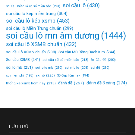
soi cầu lô
(430)
soi cầu kết quả xổ số miền bắc
(193)
soi cầu lô kép miền trung
(304)
soi cầu lô kép xsmb
(453)
soi cầu lô Miền Trung chuẩn
(299)
soi cầu lô mn âm dương
(1444)
soi cầu lô XSMB chuẩn
(432)
soi cầu lô XSMN chuẩn
(238)
Soi cầu MB Rồng Bạch Kim
(244)
Soi cầu XSMB
(241)
soi cầu xổ số miền bắc
(213)
Soi Cầu Đề
(200)
soi lo mb
(251)
soi lo to mb
(210)
soi mb lo
(208)
soi đề
(210)
sxmb
(220)
so mien phi
(198)
Số đẹp hôm nay
(194)
đánh đề
(267)
đánh đề 3 càng
(274)
thống kê xsmb hôm nay
(218)
LƯU TRỮ