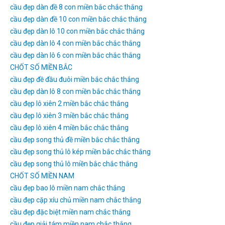
cầu đẹp dàn đề 8 con miền bắc chắc thắng
cầu đẹp dàn đề 10 con miền bắc chắc thắng
cầu đẹp dàn lô 10 con miền bắc chắc thắng
cầu đẹp dàn lô 4 con miền bắc chắc thắng
cầu đẹp dàn lô 6 con miền bắc chắc thắng
CHỐT SỐ MIỀN BẮC
cầu đẹp đề đầu đuôi miền bắc chắc thắng
cầu đẹp dàn lô 8 con miền bắc chắc thắng
cầu đẹp lô xiên 2 miền bắc chắc thắng
cầu đẹp lô xiên 3 miền bắc chắc thắng
cầu đẹp lô xiên 4 miền bắc chắc thắng
cầu đẹp song thủ đề miền bắc chắc thắng
cầu đẹp song thủ lô kép miền bắc chắc thắng
cầu đẹp song thủ lô miền bắc chắc thắng
CHỐT SỐ MIỀN NAM
cầu đẹp bao lô miền nam chắc thắng
cầu đẹp cặp xíu chủ miền nam chắc thắng
cầu đẹp đặc biệt miền nam chắc thắng
cầu đẹp giải tám miền nam chắc thắng