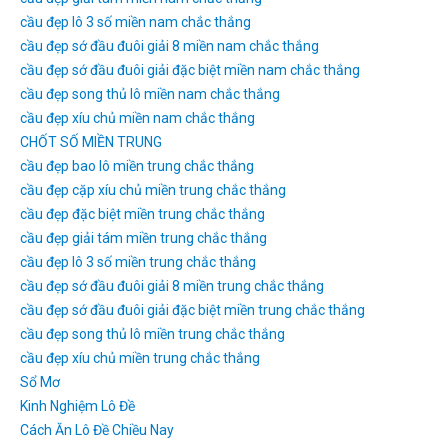
cầu đẹp lô 3 số miền nam chắc thắng
cầu đẹp sớ đầu đuôi giải 8 miền nam chắc thắng
cầu đẹp sớ đầu đuôi giải đặc biệt miền nam chắc thắng
cầu đẹp song thủ lô miền nam chắc thắng
cầu đẹp xíu chủ miền nam chắc thắng
CHỐT SỐ MIỀN TRUNG
cầu đẹp bao lô miền trung chắc thắng
cầu đẹp cặp xíu chủ miền trung chắc thắng
cầu đẹp đặc biệt miền trung chắc thắng
cầu đẹp giải tám miền trung chắc thắng
cầu đẹp lô 3 số miền trung chắc thắng
cầu đẹp sớ đầu đuôi giải 8 miền trung chắc thắng
cầu đẹp sớ đầu đuôi giải đặc biệt miền trung chắc thắng
cầu đẹp song thủ lô miền trung chắc thắng
cầu đẹp xíu chủ miền trung chắc thắng
Sổ Mơ
Kinh Nghiệm Lô Đề
Cách Ăn Lô Đề Chiều Nay