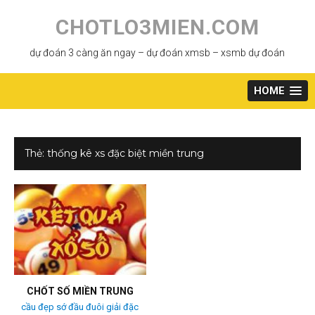
Skip
to
CHOTLO3MIEN.COM
content
dự đoán 3 càng ăn ngay – dự đoán xmsb – xsmb dự đoán
HOME
Thẻ:
thống kê xs đặc biệt miền trung
CHỐT SỐ MIỀN TRUNG
cầu đẹp sớ đầu đuôi giải đặc