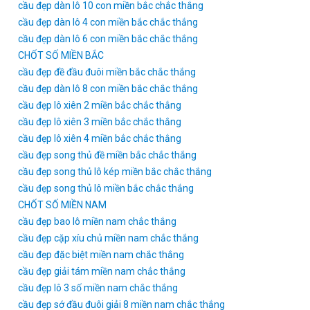
cầu đẹp dàn lô 10 con miền bắc chắc thắng
cầu đẹp dàn lô 4 con miền bắc chắc thắng
cầu đẹp dàn lô 6 con miền bắc chắc thắng
CHỐT SỐ MIỀN BẮC
cầu đẹp đề đầu đuôi miền bắc chắc thắng
cầu đẹp dàn lô 8 con miền bắc chắc thắng
cầu đẹp lô xiên 2 miền bắc chắc thắng
cầu đẹp lô xiên 3 miền bắc chắc thắng
cầu đẹp lô xiên 4 miền bắc chắc thắng
cầu đẹp song thủ đề miền bắc chắc thắng
cầu đẹp song thủ lô kép miền bắc chắc thắng
cầu đẹp song thủ lô miền bắc chắc thắng
CHỐT SỐ MIỀN NAM
cầu đẹp bao lô miền nam chắc thắng
cầu đẹp cặp xíu chủ miền nam chắc thắng
cầu đẹp đặc biệt miền nam chắc thắng
cầu đẹp giải tám miền nam chắc thắng
cầu đẹp lô 3 số miền nam chắc thắng
cầu đẹp sớ đầu đuôi giải 8 miền nam chắc thắng