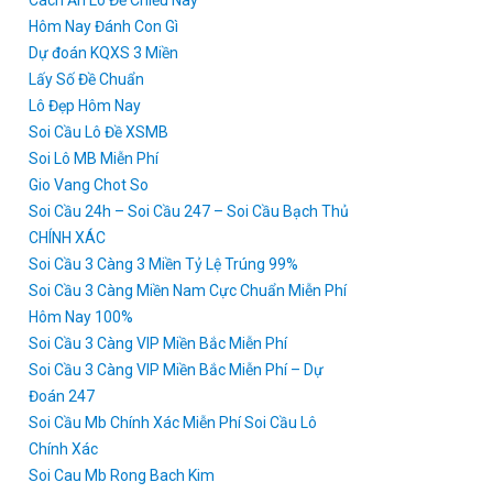
Cách Ăn Lô Đề Chiều Nay
Hôm Nay Đánh Con Gì
Dự đoán KQXS 3 Miền
Lấy Số Đề Chuẩn
Lô Đẹp Hôm Nay
Soi Cầu Lô Đề XSMB
Soi Lô MB Miễn Phí
Gio Vang Chot So
Soi Cầu 24h – Soi Cầu 247 – Soi Cầu Bạch Thủ
CHÍNH XÁC
Soi Cầu 3 Càng 3 Miền Tỷ Lệ Trúng 99%
Soi Cầu 3 Càng Miền Nam Cực Chuẩn Miễn Phí
Hôm Nay 100%
Soi Cầu 3 Càng VIP Miền Bắc Miễn Phí
Soi Cầu 3 Càng VIP Miền Bắc Miễn Phí – Dự
Đoán 247
Soi Cầu Mb Chính Xác Miễn Phí Soi Cầu Lô
Chính Xác
Soi Cau Mb Rong Bach Kim