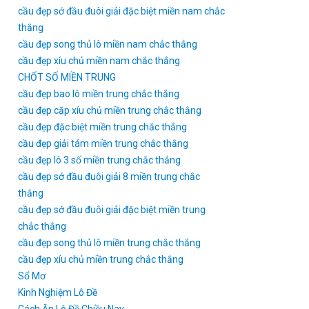
cầu đẹp sớ đầu đuôi giải đặc biệt miền nam chắc
thắng
cầu đẹp song thủ lô miền nam chắc thắng
cầu đẹp xíu chủ miền nam chắc thắng
CHỐT SỐ MIỀN TRUNG
cầu đẹp bao lô miền trung chắc thắng
cầu đẹp cặp xíu chủ miền trung chắc thắng
cầu đẹp đặc biệt miền trung chắc thắng
cầu đẹp giải tám miền trung chắc thắng
cầu đẹp lô 3 số miền trung chắc thắng
cầu đẹp sớ đầu đuôi giải 8 miền trung chắc
thắng
cầu đẹp sớ đầu đuôi giải đặc biệt miền trung
chắc thắng
cầu đẹp song thủ lô miền trung chắc thắng
cầu đẹp xíu chủ miền trung chắc thắng
Sổ Mơ
Kinh Nghiệm Lô Đề