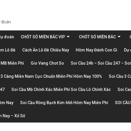
Skip
to
content
ự đoán
dự đoán
CHỐT SỐ MIỀN BẮC VIP
CHỐT SỐ MIỀN BẮC
ệm Lô Đề
Cách Ăn Lô Đề Chiều Nay
Hôm Nay Đánh Con Gì
Dự 
 MB Miễn Phí
Gio Vang Chot So
Soi Cầu 24h – Soi Cầu 247 – S
 3 Càng Miền Nam Cực Chuẩn Miễn Phí Hôm Nay 100%
Soi Cầu 3 C
247
Soi Cầu Mb Chính Xác Miễn Phí Soi Cầu Lô Chính Xác
Soi Ca
Hôm Nay
Soi Cầu Rồng Bạch Kim 666 Hôm Nay Miễn Phí
SOI CẦU
 Nay – Xổ Số