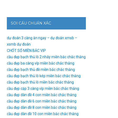
SOI CẦU CHUẨN XÁC
dự đoán 3 càng ăn ngay – dự đoán xmsb –
xsmb dự đoán
CHỐT SỐ MIỀN BẮC VIP
cầu đẹp bạch thủ lô 2 nháy miền bắc chắc thắng
cầu đẹp ba càng víp miền bắc chắc thắng
cầu đẹp bạch thủ đề miền bắc chắc thắng
cầu đẹp bạch thủ lô kép miền bắc chắc thắng
cầu đẹp bạch thủ lô miền bắc chắc thắng
cầu đẹp cặp 3 càng víp miền bắc chắc thắng
cầu đẹp dàn đề 4 con miền bắc chắc thắng
cầu đẹp dàn đề 6 con miền bắc chắc thắng
cầu đẹp dàn đề 8 con miền bắc chắc thắng
cầu đẹp dàn đề 10 con miền bắc chắc thắng