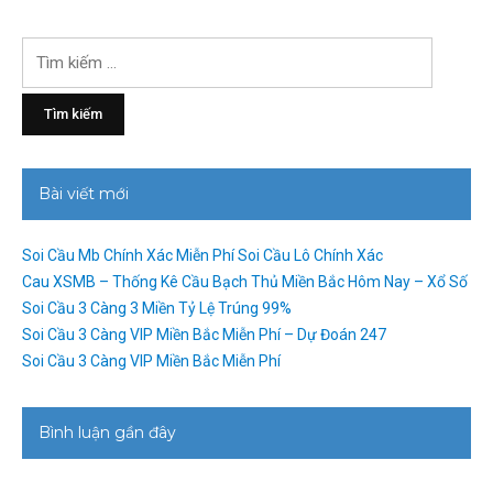
Tìm
kiếm
cho:
Bài viết mới
Soi Cầu Mb Chính Xác Miễn Phí Soi Cầu Lô Chính Xác
Cau XSMB – Thống Kê Cầu Bạch Thủ Miền Bắc Hôm Nay – Xổ Số
Soi Cầu 3 Càng 3 Miền Tỷ Lệ Trúng 99%
Soi Cầu 3 Càng VIP Miền Bắc Miễn Phí – Dự Đoán 247
Soi Cầu 3 Càng VIP Miền Bắc Miễn Phí
Bình luận gần đây