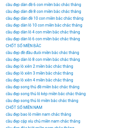
cầu đẹp dàn đề 6 con miền bắc chắc thắng
cầu đẹp dàn đề 8 con miền bắc chắc thắng
cầu đẹp dàn đề 10 con miền bắc chắc thắng
cầu đẹp dàn lô 10 con miền bắc chắc thắng
cầu đẹp dàn lô 4 con miền bắc chắc thắng
cầu đẹp dàn lô 6 con miền bắc chắc thắng
CHỐT SỐ MIỀN BẮC
cầu đẹp đề đầu đuôi miền bắc chắc thắng
cầu đẹp dàn lô 8 con miền bắc chắc thắng
cầu đẹp lô xiên 2 miền bắc chắc thắng
cầu đẹp lô xiên 3 miền bắc chắc thắng
cầu đẹp lô xiên 4 miền bắc chắc thắng
cầu đẹp song thủ đề miền bắc chắc thắng
cầu đẹp song thủ lô kép miền bắc chắc thắng
cầu đẹp song thủ lô miền bắc chắc thắng
CHỐT SỐ MIỀN NAM
cầu đẹp bao lô miền nam chắc thắng
cầu đẹp cặp xíu chủ miền nam chắc thắng