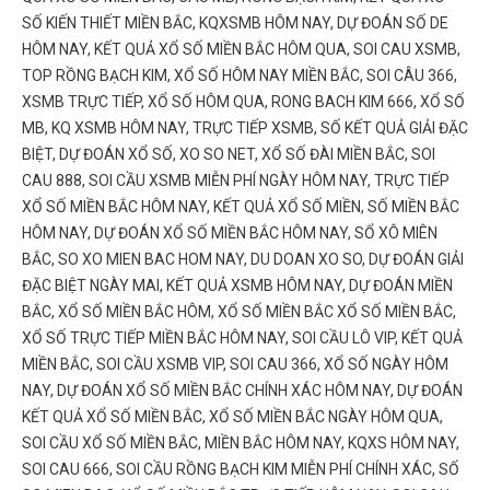
SỐ KIẾN THIẾT MIỀN BẮC, KQXSMB HÔM NAY, DỰ ĐOÁN SỐ DE
HÔM NAY, KẾT QUẢ XỔ SỐ MIỀN BẮC HÔM QUA, SOI CAU XSMB,
TOP RỒNG BẠCH KIM, XỔ SỐ HÔM NAY MIỀN BẮC, SOI CÂU 366,
XSMB TRỰC TIẾP, XỔ SỐ HÔM QUA, RONG BACH KIM 666, XỔ SỐ
MB, KQ XSMB HÔM NAY, TRỰC TIẾP XSMB, SỐ KẾT QUẢ GIẢI ĐẶC
BIỆT, DỰ ĐOÁN XỔ SỐ, XO SO NET, XỔ SỐ ĐÀI MIỀN BẮC, SOI
CAU 888, SOI CẦU XSMB MIỄN PHÍ NGÀY HÔM NAY, TRỰC TIẾP
XỔ SỐ MIỀN BẮC HÔM NAY, KẾT QUẢ XỔ SỐ MIỀN, SỐ MIỀN BẮC
HÔM NAY, DỰ ĐOÁN XỔ SỐ MIỀN BẮC HÔM NAY, SỔ XÔ MIÊN
BẮC, SO XO MIEN BAC HOM NAY, DU DOAN XO SO, DỰ ĐOÁN GIẢI
ĐẶC BIỆT NGÀY MAI, KẾT QUẢ XSMB HÔM NAY, DỰ ĐOÁN MIỀN
BẮC, XỔ SỐ MIỀN BẮC HÔM, XỔ SỐ MIỀN BẮC XỔ SỐ MIỀN BẮC,
XỔ SỐ TRỰC TIẾP MIỀN BẮC HÔM NAY, SOI CẦU LÔ VIP, KẾT QUẢ
MIỀN BẮC, SOI CẦU XSMB VIP, SOI CAU 366, XỔ SỐ NGÀY HÔM
NAY, DỰ ĐOÁN XỔ SỐ MIỀN BẮC CHÍNH XÁC HÔM NAY, DỰ ĐOÁN
KẾT QUẢ XỔ SỐ MIỀN BẮC, XỔ SỐ MIỀN BẮC NGÀY HÔM QUA,
SOI CẦU XỔ SỐ MIỀN BẮC, MIỀN BẮC HÔM NAY, KQXS HÔM NAY,
SOI CAU 666, SOI CẦU RỒNG BẠCH KIM MIỄN PHÍ CHÍNH XÁC, SỐ