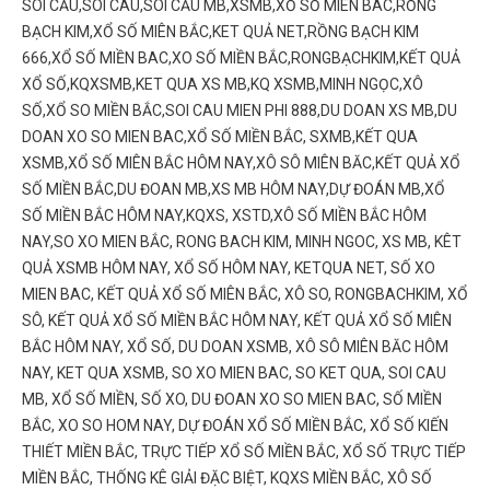
SOI CẦU,SOI CAU,SÔI CẦU MB,XSMB,XỔ SỐ MIEN BAC,RỒNG
BẠCH KIM,XỔ SỐ MIÊN BẮC,KET QUẢ NET,RỒNG BẠCH KIM
666,XỔ SỐ MIỀN BAC,XO SỐ MIỀN BẮC,RONGBẠCHKIM,KẾT QUẢ
XỔ SỐ,KQXSMB,KET QUA XS MB,KQ XSMB,MINH NGỌC,XÔ
SỐ,XỔ SO MIỀN BẮC,SOI CAU MIEN PHI 888,DU DOAN XS MB,DU
DOAN XO SO MIEN BAC,XỔ SỐ MIỀN BẮC, SXMB,KẾT QUA
XSMB,XỔ SỐ MIÊN BẮC HÔM NAY,XÔ SÔ MIÊN BĂC,KẾT QUẢ XỔ
SỐ MIỀN BẮC,DU ĐOAN MB,XS MB HÔM NAY,DỰ ĐOÁN MB,XỔ
SỐ MIỀN BẮC HÔM NAY,KQXS, XSTD,XÔ SỐ MIỀN BẮC HÔM
NAY,SO XO MIEN BẮC, RONG BACH KIM, MINH NGOC, XS MB, KÊT
QUẢ XSMB HÔM NAY, XỔ SỐ HÔM NAY, KETQUA NET, SỐ XO
MIEN BAC, KẾT QUẢ XỔ SỐ MIÊN BẮC, XÔ SO, RONGBACHKIM, XỔ
SÔ, KẾT QUẢ XỔ SỐ MIỀN BẮC HÔM NAY, KẾT QUẢ XỔ SỐ MIÊN
BẮC HÔM NAY, XỔ SỐ, DU DOAN XSMB, XÔ SÔ MIÊN BĂC HÔM
NAY, KET QUA XSMB, SO XO MIEN BAC, SO KET QUA, SOI CAU
MB, XỔ SỐ MIỀN, SỐ XO, DU ĐOAN XO SO MIEN BAC, SỐ MIỀN
BẮC, XO SO HOM NAY, DỰ ĐOÁN XỔ SỐ MIỀN BẮC, XỔ SỐ KIẾN
THIẾT MIỀN BẮC, TRỰC TIẾP XỔ SỐ MIỀN BẮC, XỔ SỐ TRỰC TIẾP
MIỀN BẮC, THỐNG KÊ GIẢI ĐẶC BIỆT, KQXS MIỀN BẮC, XÔ SỐ