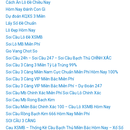
Cách Ăn Lô Đề Chiều Nay
Hôm Nay Đánh Con Gì
Dự đoán KQXS 3 Miền
Lấy Số Đề Chuẩn
Lô Đẹp Hôm Nay
Soi Cầu Lô Đề XSMB
Soi Lô MB Miễn Phí
Gio Vang Chot So
Soi Cầu 24h – Soi Cầu 247 – Soi Cầu Bạch Thủ CHÍNH XÁC
Soi Cầu 3 Càng 3 Miền Tỷ Lệ Trúng 99%
Soi Cầu 3 Càng Miền Nam Cực Chuẩn Miễn Phí Hôm Nay 100%
Soi Cầu 3 Càng VIP Miền Bắc Miễn Phí
Soi Cầu 3 Càng VIP Miền Bắc Miễn Phí – Dự Đoán 247
Soi Cầu Mb Chính Xác Miễn Phí Soi Cầu Lô Chính Xác
Soi Cau Mb Rong Bach Kim
Soi Cầu Miền Bắc Chính Xác 100 – Cầu Lô XSMB Hôm Nay
Soi Cầu Rồng Bạch Kim 666 Hôm Nay Miễn Phí
SOI CẦU 3 CÀNG
Cau XSMB – Thống Kê Cầu Bạch Thủ Miền Bắc Hôm Nay – Xổ Số