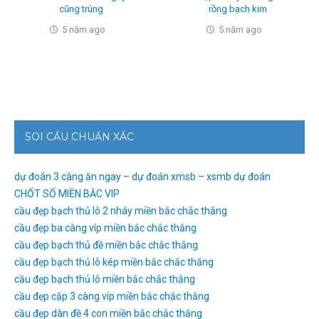
cũng trúng
rồng bạch kim
5 năm ago
5 năm ago
SOI CẦU CHUẨN XÁC
dự đoán 3 càng ăn ngay – dự đoán xmsb – xsmb dự đoán
CHỐT SỐ MIỀN BẮC VIP
cầu đẹp bạch thủ lô 2 nháy miền bắc chắc thắng
cầu đẹp ba càng víp miền bắc chắc thắng
cầu đẹp bạch thủ đề miền bắc chắc thắng
cầu đẹp bạch thủ lô kép miền bắc chắc thắng
cầu đẹp bạch thủ lô miền bắc chắc thắng
cầu đẹp cặp 3 càng víp miền bắc chắc thắng
cầu đẹp dàn đề 4 con miền bắc chắc thắng