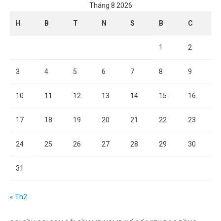
Tháng 8 2026
H
B
T
N
S
B
C
1
2
3
4
5
6
7
8
9
10
11
12
13
14
15
16
17
18
19
20
21
22
23
24
25
26
27
28
29
30
31
« Th2