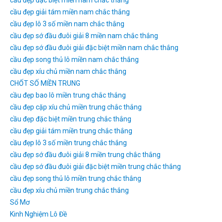
cầu đẹp đặc biệt miền nam chắc thắng
cầu đẹp giải tám miền nam chắc thắng
cầu đẹp lô 3 số miền nam chắc thắng
cầu đẹp sớ đầu đuôi giải 8 miền nam chắc thắng
cầu đẹp sớ đầu đuôi giải đặc biệt miền nam chắc thắng
cầu đẹp song thủ lô miền nam chắc thắng
cầu đẹp xíu chủ miền nam chắc thắng
CHỐT SỐ MIỀN TRUNG
cầu đẹp bao lô miền trung chắc thắng
cầu đẹp cặp xíu chủ miền trung chắc thắng
cầu đẹp đặc biệt miền trung chắc thắng
cầu đẹp giải tám miền trung chắc thắng
cầu đẹp lô 3 số miền trung chắc thắng
cầu đẹp sớ đầu đuôi giải 8 miền trung chắc thắng
cầu đẹp sớ đầu đuôi giải đặc biệt miền trung chắc thắng
cầu đẹp song thủ lô miền trung chắc thắng
cầu đẹp xíu chủ miền trung chắc thắng
Sổ Mơ
Kinh Nghiệm Lô Đề