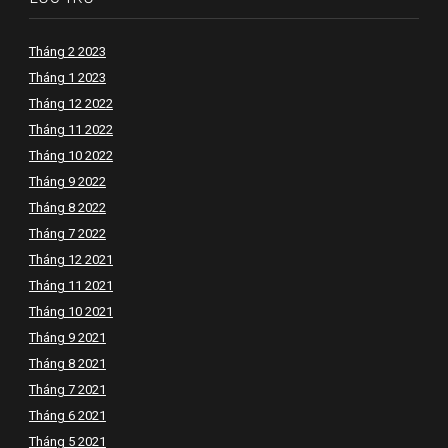
Tháng 2 2023
Tháng 1 2023
Tháng 12 2022
Tháng 11 2022
Tháng 10 2022
Tháng 9 2022
Tháng 8 2022
Tháng 7 2022
Tháng 12 2021
Tháng 11 2021
Tháng 10 2021
Tháng 9 2021
Tháng 8 2021
Tháng 7 2021
Tháng 6 2021
Tháng 5 2021