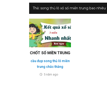
Thẻ:
song thủ lô xổ số miền trung bao nhiêu 
CHỐT SỐ MIỀN TRUNG
cầu đẹp song thủ lô miền
trung chắc thắng
5 năm ago