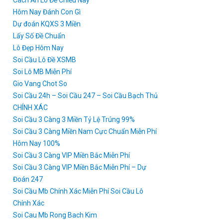
Cách Ăn Lô Đề Chiều Nay
Hôm Nay Đánh Con Gì
Dự đoán KQXS 3 Miền
Lấy Số Đề Chuẩn
Lô Đẹp Hôm Nay
Soi Cầu Lô Đề XSMB
Soi Lô MB Miễn Phí
Gio Vang Chot So
Soi Cầu 24h – Soi Cầu 247 – Soi Cầu Bạch Thủ
CHÍNH XÁC
Soi Cầu 3 Càng 3 Miền Tỷ Lệ Trúng 99%
Soi Cầu 3 Càng Miền Nam Cực Chuẩn Miễn Phí
Hôm Nay 100%
Soi Cầu 3 Càng VIP Miền Bắc Miễn Phí
Soi Cầu 3 Càng VIP Miền Bắc Miễn Phí – Dự
Đoán 247
Soi Cầu Mb Chính Xác Miễn Phí Soi Cầu Lô
Chính Xác
Soi Cau Mb Rong Bach Kim