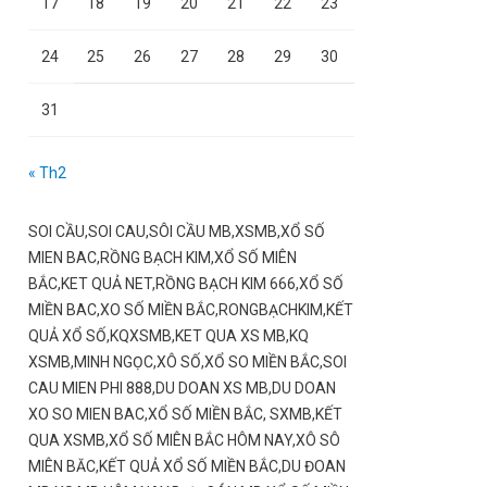
17
18
19
20
21
22
23
24
25
26
27
28
29
30
31
« Th2
SOI CẦU,SOI CAU,SÔI CẦU MB,XSMB,XỔ SỐ
MIEN BAC,RỒNG BẠCH KIM,XỔ SỐ MIÊN
BẮC,KET QUẢ NET,RỒNG BẠCH KIM 666,XỔ SỐ
MIỀN BAC,XO SỐ MIỀN BẮC,RONGBẠCHKIM,KẾT
QUẢ XỔ SỐ,KQXSMB,KET QUA XS MB,KQ
XSMB,MINH NGỌC,XÔ SỐ,XỔ SO MIỀN BẮC,SOI
CAU MIEN PHI 888,DU DOAN XS MB,DU DOAN
XO SO MIEN BAC,XỔ SỐ MIỀN BẮC, SXMB,KẾT
QUA XSMB,XỔ SỐ MIÊN BẮC HÔM NAY,XÔ SÔ
MIÊN BĂC,KẾT QUẢ XỔ SỐ MIỀN BẮC,DU ĐOAN