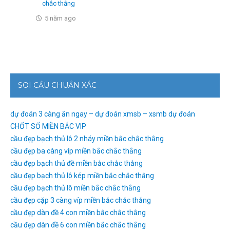
chắc thắng
5 năm ago
SOI CẦU CHUẨN XÁC
dự đoán 3 càng ăn ngay – dự đoán xmsb – xsmb dự đoán
CHỐT SỐ MIỀN BẮC VIP
cầu đẹp bạch thủ lô 2 nháy miền bắc chắc thắng
cầu đẹp ba càng víp miền bắc chắc thắng
cầu đẹp bạch thủ đề miền bắc chắc thắng
cầu đẹp bạch thủ lô kép miền bắc chắc thắng
cầu đẹp bạch thủ lô miền bắc chắc thắng
cầu đẹp cặp 3 càng víp miền bắc chắc thắng
cầu đẹp dàn đề 4 con miền bắc chắc thắng
cầu đẹp dàn đề 6 con miền bắc chắc thắng