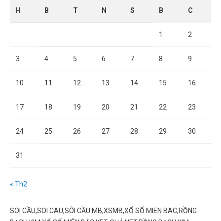
H
B
T
N
S
B
C
1
2
3
4
5
6
7
8
9
10
11
12
13
14
15
16
17
18
19
20
21
22
23
24
25
26
27
28
29
30
31
« Th2
SOI CẦU,SOI CAU,SÔI CẦU MB,XSMB,XỔ SỐ MIEN BAC,RỒNG