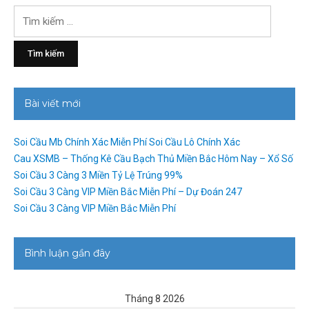
Tìm
kiếm
cho:
Bài viết mới
Soi Cầu Mb Chính Xác Miễn Phí Soi Cầu Lô Chính Xác
Cau XSMB – Thống Kê Cầu Bạch Thủ Miền Bắc Hôm Nay – Xổ Số
Soi Cầu 3 Càng 3 Miền Tỷ Lệ Trúng 99%
Soi Cầu 3 Càng VIP Miền Bắc Miễn Phí – Dự Đoán 247
Soi Cầu 3 Càng VIP Miền Bắc Miễn Phí
Bình luận gần đây
Tháng 8 2026