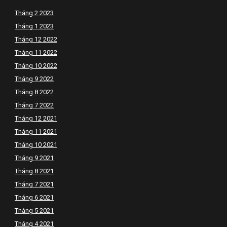
Tháng 2 2023
Tháng 1 2023
Tháng 12 2022
Tháng 11 2022
Tháng 10 2022
Tháng 9 2022
Tháng 8 2022
Tháng 7 2022
Tháng 12 2021
Tháng 11 2021
Tháng 10 2021
Tháng 9 2021
Tháng 8 2021
Tháng 7 2021
Tháng 6 2021
Tháng 5 2021
Tháng 4 2021