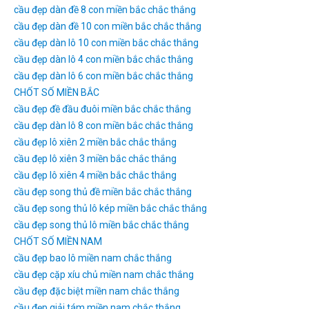
cầu đẹp dàn đề 8 con miền bắc chắc thắng
cầu đẹp dàn đề 10 con miền bắc chắc thắng
cầu đẹp dàn lô 10 con miền bắc chắc thắng
cầu đẹp dàn lô 4 con miền bắc chắc thắng
cầu đẹp dàn lô 6 con miền bắc chắc thắng
CHỐT SỐ MIỀN BẮC
cầu đẹp đề đầu đuôi miền bắc chắc thắng
cầu đẹp dàn lô 8 con miền bắc chắc thắng
cầu đẹp lô xiên 2 miền bắc chắc thắng
cầu đẹp lô xiên 3 miền bắc chắc thắng
cầu đẹp lô xiên 4 miền bắc chắc thắng
cầu đẹp song thủ đề miền bắc chắc thắng
cầu đẹp song thủ lô kép miền bắc chắc thắng
cầu đẹp song thủ lô miền bắc chắc thắng
CHỐT SỐ MIỀN NAM
cầu đẹp bao lô miền nam chắc thắng
cầu đẹp cặp xíu chủ miền nam chắc thắng
cầu đẹp đặc biệt miền nam chắc thắng
cầu đẹp giải tám miền nam chắc thắng