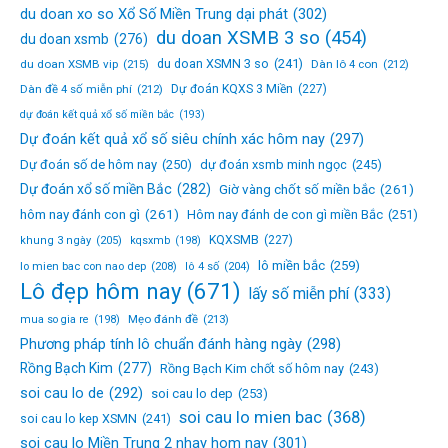
du doan xo so Xổ Số Miền Trung dại phát
(302)
du doan XSMB 3 so
(454)
du doan xsmb
(276)
du doan XSMN 3 so
(241)
du doan XSMB vip
(215)
Dàn lô 4 con
(212)
Dàn đề 4 số miễn phí
(212)
Dự đoán KQXS 3 Miền
(227)
dự đoán kết quả xổ số miền bắc
(193)
Dự đoán kết quả xổ số siêu chính xác hôm nay
(297)
Dự đoán số de hôm nay
(250)
dự đoán xsmb minh ngọc
(245)
Dự đoán xổ số miền Bắc
(282)
Giờ vàng chốt số miền bắc
(261)
hôm nay đánh con gì
(261)
Hôm nay đánh de con gì miền Bắc
(251)
KQXSMB
(227)
khung 3 ngày
(205)
kqsxmb
(198)
lô miền bắc
(259)
lo mien bac con nao dep
(208)
lô 4 số
(204)
Lô đẹp hôm nay
(671)
lấy số miễn phí
(333)
Mẹo đánh đề
(213)
mua so gia re
(198)
Phương pháp tính lô chuẩn đánh hàng ngày
(298)
Rồng Bạch Kim
(277)
Rồng Bạch Kim chốt số hôm nay
(243)
soi cau lo de
(292)
soi cau lo dep
(253)
soi cau lo mien bac
(368)
soi cau lo kep XSMN
(241)
soi cau lo Miền Trung 2 nhay hom nay
(301)