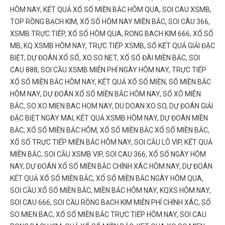
HÔM NAY, KẾT QUẢ XỔ SỐ MIỀN BẮC HÔM QUA, SOI CAU XSMB,
TOP RỒNG BẠCH KIM, XỔ SỐ HÔM NAY MIỀN BẮC, SOI CÂU 366,
XSMB TRỰC TIẾP, XỔ SỐ HÔM QUA, RONG BACH KIM 666, XỔ SỐ
MB, KQ XSMB HÔM NAY, TRỰC TIẾP XSMB, SỐ KẾT QUẢ GIẢI ĐẶC
BIỆT, DỰ ĐOÁN XỔ SỐ, XO SO NET, XỔ SỐ ĐÀI MIỀN BẮC, SOI
CAU 888, SOI CẦU XSMB MIỄN PHÍ NGÀY HÔM NAY, TRỰC TIẾP
XỔ SỐ MIỀN BẮC HÔM NAY, KẾT QUẢ XỔ SỐ MIỀN, SỐ MIỀN BẮC
HÔM NAY, DỰ ĐOÁN XỔ SỐ MIỀN BẮC HÔM NAY, SỔ XÔ MIÊN
BẮC, SO XO MIEN BAC HOM NAY, DU DOAN XO SO, DỰ ĐOÁN GIẢI
ĐẶC BIỆT NGÀY MAI, KẾT QUẢ XSMB HÔM NAY, DỰ ĐOÁN MIỀN
BẮC, XỔ SỐ MIỀN BẮC HÔM, XỔ SỐ MIỀN BẮC XỔ SỐ MIỀN BẮC,
XỔ SỐ TRỰC TIẾP MIỀN BẮC HÔM NAY, SOI CẦU LÔ VIP, KẾT QUẢ
MIỀN BẮC, SOI CẦU XSMB VIP, SOI CAU 366, XỔ SỐ NGÀY HÔM
NAY, DỰ ĐOÁN XỔ SỐ MIỀN BẮC CHÍNH XÁC HÔM NAY, DỰ ĐOÁN
KẾT QUẢ XỔ SỐ MIỀN BẮC, XỔ SỐ MIỀN BẮC NGÀY HÔM QUA,
SOI CẦU XỔ SỐ MIỀN BẮC, MIỀN BẮC HÔM NAY, KQXS HÔM NAY,
SOI CAU 666, SOI CẦU RỒNG BẠCH KIM MIỄN PHÍ CHÍNH XÁC, SỐ
SO MIEN BAC, XỔ SỐ MIỀN BẮC TRỰC TIẾP HÔM NAY, SOI CAU