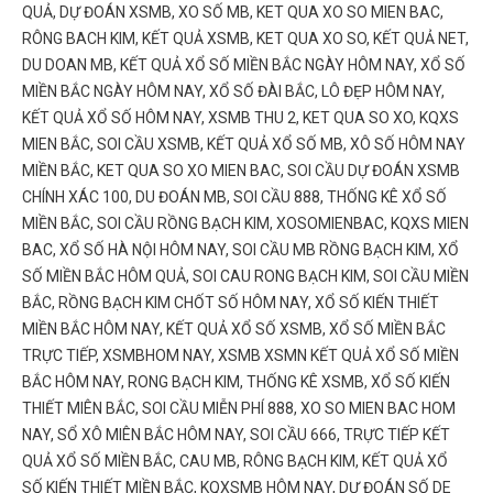
QUẢ, DỰ ĐOÁN XSMB, XO SỐ MB, KET QUA XO SO MIEN BAC,
RÔNG BACH KIM, KẾT QUẢ XSMB, KET QUA XO SO, KẾT QUẢ NET,
DU DOAN MB, KẾT QUẢ XỔ SỐ MIỀN BẮC NGÀY HÔM NAY, XỔ SỐ
MIỀN BẮC NGÀY HÔM NAY, XỔ SỐ ĐÀI BẮC, LÔ ĐẸP HÔM NAY,
KẾT QUẢ XỔ SỐ HÔM NAY, XSMB THU 2, KET QUA SO XO, KQXS
MIEN BẮC, SOI CẦU XSMB, KẾT QUẢ XỔ SỐ MB, XÔ SỐ HÔM NAY
MIỀN BẮC, KET QUA SO XO MIEN BAC, SOI CẦU DỰ ĐOÁN XSMB
CHÍNH XÁC 100, DU ĐOÁN MB, SOI CẦU 888, THỐNG KÊ XỔ SỐ
MIỀN BẮC, SOI CẦU RỒNG BẠCH KIM, XOSOMIENBAC, KQXS MIEN
BAC, XỔ SỐ HÀ NỘI HÔM NAY, SOI CẦU MB RỒNG BẠCH KIM, XỔ
SỐ MIỀN BẮC HÔM QUẢ, SOI CAU RONG BẠCH KIM, SOI CẦU MIỀN
BẮC, RỒNG BẠCH KIM CHỐT SỐ HÔM NAY, XỔ SỐ KIẾN THIẾT
MIỀN BẮC HÔM NAY, KẾT QUẢ XỔ SỐ XSMB, XỔ SỐ MIỀN BẮC
TRỰC TIẾP, XSMBHOM NAY, XSMB XSMN KẾT QUẢ XỔ SỐ MIỀN
BẮC HÔM NAY, RONG BẠCH KIM, THỐNG KÊ XSMB, XỔ SỐ KIẾN
THIẾT MIÊN BẮC, SOI CẦU MIỄN PHÍ 888, XO SO MIEN BAC HOM
NAY, SỔ XÔ MIÊN BẮC HÔM NAY, SOI CẦU 666, TRỰC TIẾP KẾT
QUẢ XỔ SỐ MIỀN BẮC, CAU MB, RÔNG BẠCH KIM, KẾT QUẢ XỔ
SỐ KIẾN THIẾT MIỀN BẮC, KQXSMB HÔM NAY, DỰ ĐOÁN SỐ DE