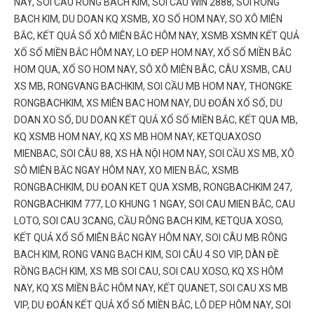
NAY, SOI CÂU RÔNG BACH KIM, SOI CẦU WIN 2888, SOI RÔNG
BACH KIM, DU DOAN KQ XSMB, XO SỐ HOM NAY, SO XÔ MIÊN
BẮC, KẾT QUẢ SỔ XÔ MIÊN BẮC HÔM NAY, XSMB XSMN KẾT QUẢ
XỐ SỐ MIỀN BẮC HÔM NAY, LO ĐEP HOM NAY, XỔ SỐ MIỀN BẮC
HOM QUA, XỔ SO HOM NAY, SÔ XÔ MIÊN BÂC, CÂU XSMB, CAU
XS MB, RONGVANG BACHKIM, SOI CẦU MB HOM NAY, THONGKE
RONGBACHKIM, XS MIÊN BAC HOM NAY, DU ĐOÁN XỔ SỐ, DU
DOAN XO SỐ, DU DOAN KẾT QUẢ XỔ SỐ MIỀN BẮC, KẾT QUA MB,
KQ XSMB HOM NAY, KQ XS MB HOM NAY, KETQUAXOSO
MIENBAC, SOI CÂU 88, XS HÀ NỘI HOM NAY, SOI CẦU XS MB, XÔ
SÔ MIÊN BĂC NGAY HÔM NAY, XO MIEN BẮC, XSMB
RONGBACHKIM, DU ĐOAN KET QUA XSMB, RONGBACHKIM 247,
RONGBACHKIM 777, LO KHUNG 1 NGAY, SOI CAU MIEN BẮC, CAU
LOTO, SOI CAU 3CANG, CẦU RÔNG BACH KIM, KETQUA XOSO,
KẾT QUẢ XỔ SỐ MIÊN BẮC NGÀY HÔM NAY, SOI CÂU MB RÔNG
BACH KIM, RONG VANG BẠCH KIM, SOI CÂU 4 SO VIP, DÀN ĐỀ
RỒNG BẠCH KIM, XS MB SOI CAU, SOI CAU XOSO, KQ XS HÔM
NAY, KQ XS MIỀN BẮC HÔM NAY, KẾT QUANET, SOI CAU XS MB
VIP, DU ĐOÁN KẾT QUẢ XỔ SỐ MIỀN BẮC, LÔ DEP HÔM NAY, SOI