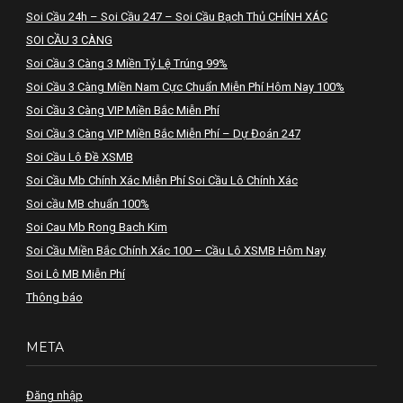
Soi Cầu 24h – Soi Cầu 247 – Soi Cầu Bạch Thủ CHÍNH XÁC
SOI CẦU 3 CÀNG
Soi Cầu 3 Càng 3 Miền Tỷ Lệ Trúng 99%
Soi Cầu 3 Càng Miền Nam Cực Chuẩn Miễn Phí Hôm Nay 100%
Soi Cầu 3 Càng VIP Miền Bắc Miễn Phí
Soi Cầu 3 Càng VIP Miền Bắc Miễn Phí – Dự Đoán 247
Soi Cầu Lô Đề XSMB
Soi Cầu Mb Chính Xác Miễn Phí Soi Cầu Lô Chính Xác
Soi cầu MB chuẩn 100%
Soi Cau Mb Rong Bach Kim
Soi Cầu Miền Bắc Chính Xác 100 – Cầu Lô XSMB Hôm Nay
Soi Lô MB Miễn Phí
Thông báo
META
Đăng nhập