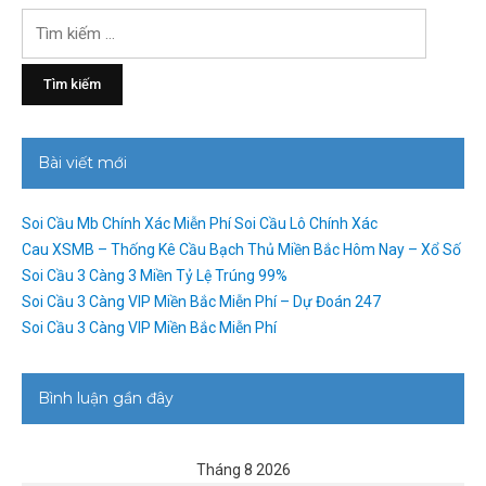
Tìm
kiếm
cho:
Bài viết mới
Soi Cầu Mb Chính Xác Miễn Phí Soi Cầu Lô Chính Xác
Cau XSMB – Thống Kê Cầu Bạch Thủ Miền Bắc Hôm Nay – Xổ Số
Soi Cầu 3 Càng 3 Miền Tỷ Lệ Trúng 99%
Soi Cầu 3 Càng VIP Miền Bắc Miễn Phí – Dự Đoán 247
Soi Cầu 3 Càng VIP Miền Bắc Miễn Phí
Bình luận gần đây
Tháng 8 2026