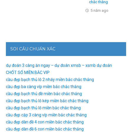
chắc thắng
5 năm ago
SOI CẦU CHUẨN XÁC
dự đoán 3 càng ăn ngay – dự đoán xmsb – xsmb dự đoán
CHỐT SỐ MIỀN BẮC VIP
cầu đẹp bạch thủ lô 2 nháy miền bắc chắc thắng
cầu đẹp ba càng víp miền bắc chắc thắng
cầu đẹp bạch thủ đề miền bắc chắc thắng
cầu đẹp bạch thủ lô kép miền bắc chắc thắng
cầu đẹp bạch thủ lô miền bắc chắc thắng
cầu đẹp cặp 3 càng víp miền bắc chắc thắng
cầu đẹp dàn đề 4 con miền bắc chắc thắng
cầu đẹp dàn đề 6 con miền bắc chắc thắng