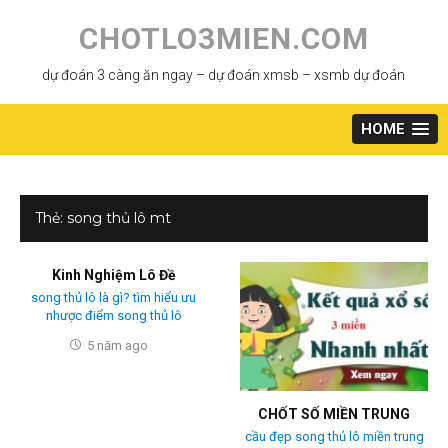
Skip
to
CHOTLO3MIEN.COM
content
dự đoán 3 càng ăn ngay – dự đoán xmsb – xsmb dự đoán
HOME
Thẻ:
song thủ lô mt
Kinh Nghiệm Lô Đề
song thủ lô là gì? tìm hiểu ưu
nhược điểm song thủ lô
5 năm ago
CHỐT SỐ MIỀN TRUNG
cầu đẹp song thủ lô miền trung