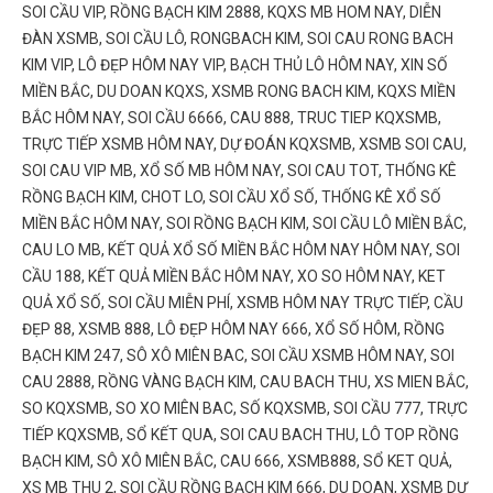
SOI CẦU VIP, RỒNG BẠCH KIM 2888, KQXS MB HOM NAY, DIỄN
ĐÀN XSMB, SOI CẦU LÔ, RONGBACH KIM, SOI CAU RONG BACH
KIM VIP, LÔ ĐẸP HÔM NAY VIP, BẠCH THỦ LÔ HÔM NAY, XIN SỐ
MIỀN BẮC, DU DOAN KQXS, XSMB RONG BACH KIM, KQXS MIỀN
BẮC HÔM NAY, SOI CẦU 6666, CAU 888, TRUC TIEP KQXSMB,
TRỰC TIẾP XSMB HÔM NAY, DỰ ĐOÁN KQXSMB, XSMB SOI CAU,
SOI CAU VIP MB, XỔ SỐ MB HÔM NAY, SOI CAU TOT, THỐNG KÊ
RỒNG BẠCH KIM, CHOT LO, SOI CẦU XỔ SỐ, THỐNG KÊ XỔ SỐ
MIỀN BẮC HÔM NAY, SOI RỒNG BẠCH KIM, SOI CẦU LÔ MIỀN BẮC,
CAU LO MB, KẾT QUẢ XỔ SỐ MIỀN BẮC HÔM NAY HÔM NAY, SOI
CẦU 188, KẾT QUẢ MIỀN BẮC HÔM NAY, XO SO HÔM NAY, KET
QUẢ XỔ SỐ, SOI CẦU MIỄN PHÍ, XSMB HÔM NAY TRỰC TIẾP, CẦU
ĐẸP 88, XSMB 888, LÔ ĐẸP HÔM NAY 666, XỔ SỐ HÔM, RỒNG
BẠCH KIM 247, SÔ XÔ MIÊN BAC, SOI CẦU XSMB HÔM NAY, SOI
CAU 2888, RỒNG VÀNG BẠCH KIM, CAU BACH THU, XS MIEN BẮC,
SO KQXSMB, SO XO MIÊN BAC, SỐ KQXSMB, SOI CẦU 777, TRỰC
TIẾP KQXSMB, SỔ KẾT QUA, SOI CAU BACH THU, LÔ TOP RỒNG
BẠCH KIM, SÔ XÔ MIÊN BẮC, CAU 666, XSMB888, SỔ KET QUẢ,
XS MB THU 2, SOI CẦU RỒNG BẠCH KIM 666, DU DOAN, XSMB DỰ