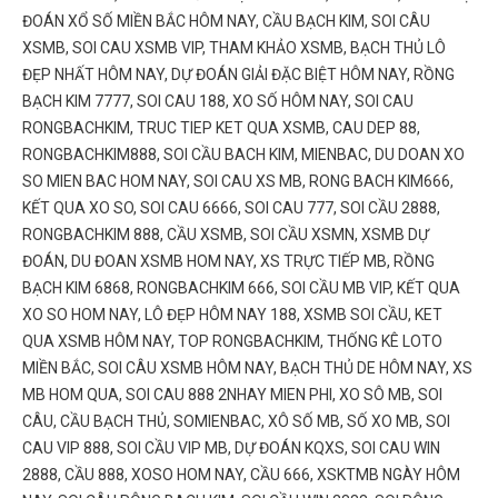
ĐOÁN XỔ SỐ MIỀN BẮC HÔM NAY, CẦU BẠCH KIM, SOI CÂU
XSMB, SOI CAU XSMB VIP, THAM KHẢO XSMB, BẠCH THỦ LÔ
ĐẸP NHẤT HÔM NAY, DỰ ĐOÁN GIẢI ĐẶC BIỆT HÔM NAY, RỒNG
BẠCH KIM 7777, SOI CAU 188, XO SỐ HÔM NAY, SOI CAU
RONGBACHKIM, TRUC TIEP KET QUA XSMB, CAU DEP 88,
RONGBACHKIM888, SOI CẦU BACH KIM, MIENBAC, DU DOAN XO
SO MIEN BAC HOM NAY, SOI CAU XS MB, RONG BACH KIM666,
KẾT QUA XO SO, SOI CAU 6666, SOI CAU 777, SOI CẦU 2888,
RONGBACHKIM 888, CẦU XSMB, SOI CẦU XSMN, XSMB DỰ
ĐOÁN, DU ĐOAN XSMB HOM NAY, XS TRỰC TIẾP MB, RỒNG
BẠCH KIM 6868, RONGBACHKIM 666, SOI CẦU MB VIP, KẾT QUA
XO SO HOM NAY, LÔ ĐẸP HÔM NAY 188, XSMB SOI CẦU, KET
QUA XSMB HÔM NAY, TOP RONGBACHKIM, THỐNG KÊ LOTO
MIỀN BẮC, SOI CÂU XSMB HÔM NAY, BẠCH THỦ DE HÔM NAY, XS
MB HOM QUA, SOI CAU 888 2NHAY MIEN PHI, XO SÔ MB, SOI
CÂU, CẦU BẠCH THỦ, SOMIENBAC, XÔ SỐ MB, SỐ XO MB, SOI
CAU VIP 888, SOI CẦU VIP MB, DỰ ĐOÁN KQXS, SOI CAU WIN
2888, CẦU 888, XOSO HOM NAY, CẦU 666, XSKTMB NGÀY HÔM