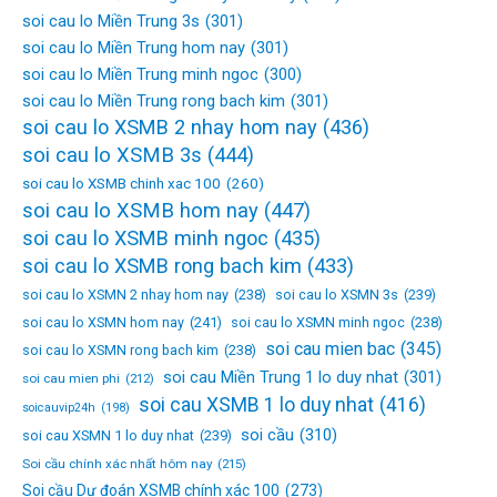
soi cau lo Miền Trung 3s
(301)
soi cau lo Miền Trung hom nay
(301)
soi cau lo Miền Trung minh ngoc
(300)
soi cau lo Miền Trung rong bach kim
(301)
soi cau lo XSMB 2 nhay hom nay
(436)
soi cau lo XSMB 3s
(444)
soi cau lo XSMB chinh xac 100
(260)
soi cau lo XSMB hom nay
(447)
soi cau lo XSMB minh ngoc
(435)
soi cau lo XSMB rong bach kim
(433)
soi cau lo XSMN 2 nhay hom nay
(238)
soi cau lo XSMN 3s
(239)
soi cau lo XSMN hom nay
(241)
soi cau lo XSMN minh ngoc
(238)
soi cau mien bac
(345)
soi cau lo XSMN rong bach kim
(238)
soi cau Miền Trung 1 lo duy nhat
(301)
soi cau mien phi
(212)
soi cau XSMB 1 lo duy nhat
(416)
soicauvip24h
(198)
soi cầu
(310)
soi cau XSMN 1 lo duy nhat
(239)
Soi cầu chính xác nhất hôm nay
(215)
Soi cầu Dự đoán XSMB chính xác 100
(273)