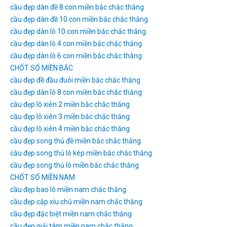
cầu đẹp dàn đề 8 con miền bắc chắc thắng
cầu đẹp dàn đề 10 con miền bắc chắc thắng
cầu đẹp dàn lô 10 con miền bắc chắc thắng
cầu đẹp dàn lô 4 con miền bắc chắc thắng
cầu đẹp dàn lô 6 con miền bắc chắc thắng
CHỐT SỐ MIỀN BẮC
cầu đẹp đề đầu đuôi miền bắc chắc thắng
cầu đẹp dàn lô 8 con miền bắc chắc thắng
cầu đẹp lô xiên 2 miền bắc chắc thắng
cầu đẹp lô xiên 3 miền bắc chắc thắng
cầu đẹp lô xiên 4 miền bắc chắc thắng
cầu đẹp song thủ đề miền bắc chắc thắng
cầu đẹp song thủ lô kép miền bắc chắc thắng
cầu đẹp song thủ lô miền bắc chắc thắng
CHỐT SỐ MIỀN NAM
cầu đẹp bao lô miền nam chắc thắng
cầu đẹp cặp xíu chủ miền nam chắc thắng
cầu đẹp đặc biệt miền nam chắc thắng
cầu đẹp giải tám miền nam chắc thắng