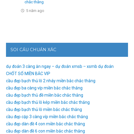
chắc thắng
5 năm ago
SOI CẦU CHUẨN XÁC
dự đoán 3 càng ăn ngay – dự đoán xmsb – xsmb dự đoán
CHỐT SỐ MIỀN BẮC VIP
cầu đẹp bạch thủ lô 2 nháy miền bắc chắc thắng
cầu đẹp ba càng víp miền bắc chắc thắng
cầu đẹp bạch thủ đề miền bắc chắc thắng
cầu đẹp bạch thủ lô kép miền bắc chắc thắng
cầu đẹp bạch thủ lô miền bắc chắc thắng
cầu đẹp cặp 3 càng víp miền bắc chắc thắng
cầu đẹp dàn đề 4 con miền bắc chắc thắng
cầu đẹp dàn đề 6 con miền bắc chắc thắng