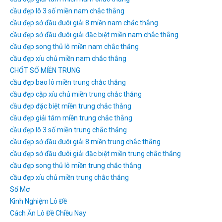
cầu đẹp lô 3 số miền nam chắc thắng
cầu đẹp sớ đầu đuôi giải 8 miền nam chắc thắng
cầu đẹp sớ đầu đuôi giải đặc biệt miền nam chắc thắng
cầu đẹp song thủ lô miền nam chắc thắng
cầu đẹp xíu chủ miền nam chắc thắng
CHỐT SỐ MIỀN TRUNG
cầu đẹp bao lô miền trung chắc thắng
cầu đẹp cặp xíu chủ miền trung chắc thắng
cầu đẹp đặc biệt miền trung chắc thắng
cầu đẹp giải tám miền trung chắc thắng
cầu đẹp lô 3 số miền trung chắc thắng
cầu đẹp sớ đầu đuôi giải 8 miền trung chắc thắng
cầu đẹp sớ đầu đuôi giải đặc biệt miền trung chắc thắng
cầu đẹp song thủ lô miền trung chắc thắng
cầu đẹp xíu chủ miền trung chắc thắng
Sổ Mơ
Kinh Nghiệm Lô Đề
Cách Ăn Lô Đề Chiều Nay