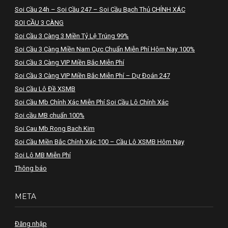
Soi Cầu 24h – Soi Cầu 247 – Soi Cầu Bạch Thủ CHÍNH XÁC
SOI CẦU 3 CÀNG
Soi Cầu 3 Càng 3 Miền Tỷ Lệ Trúng 99%
Soi Cầu 3 Càng Miền Nam Cực Chuẩn Miễn Phí Hôm Nay 100%
Soi Cầu 3 Càng VIP Miền Bắc Miễn Phí
Soi Cầu 3 Càng VIP Miền Bắc Miễn Phí – Dự Đoán 247
Soi Cầu Lô Đề XSMB
Soi Cầu Mb Chính Xác Miễn Phí Soi Cầu Lô Chính Xác
Soi cầu MB chuẩn 100%
Soi Cau Mb Rong Bach Kim
Soi Cầu Miền Bắc Chính Xác 100 – Cầu Lô XSMB Hôm Nay
Soi Lô MB Miễn Phí
Thông báo
META
Đăng nhập