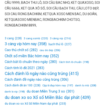
CÂU 9999, BACH THU LÔ, SOI CẦU BAC NHO, KET QUAXOSO, SOI
CÂU 6666, KET QUA XÔ SỐ, SOI CẦU BẠCH THU, CẦU LOTO ĐẸP,
SOI CAU RONG BACHKIM, KETQUA XOSO MIEN BAC, DU ĐOÁN,
KETQUASOXO MIENBAC, RONGBACHKIM CHOTSO,
RONGBACHKIM 8899,
3 cang
(228)
3 cang xsmb
(220)
3 càng vip
(216)
3 càng víp hôm nay
(358)
bạch thủ lô
(227)
Cao thủ chốt số
(282)
cau de dep
(206)
Chốt số miền Bắc hôm nay
(352)
Cách bắt lô chuẩn theo ngày
(280)
Cách tính lô chuẩn
(198)
Cách tính lô đề 2021
(283)
Cách đánh lô ngày nào cũng trúng
(415)
Cách đánh đề ngày nào cũng trúng
(306)
Cách đánh đề ăn 100
(228)
Cặp lô đẹp hôm nay
(197)
danh lo mb
(208)
du doan Miền Trung 3 so
(301)
danh lo vip
(198)
du doan xo so Xổ số Miền Bắc dại phát
(439)
du doan xo so Xổ Số Miền Nam dại phát
(233)