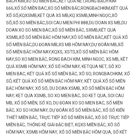
BẠCH KIM,XỔ SỐ MIÊN BẮC,KET QUẢ NET,RỒNG BẠCH KIM
666,XỔ SỐ MIỀN BAC,XO SỐ MIỀN BẮC,RONGBẠCHKIM,KẾT QUẢ
XỔ SỐ,KQXSMB,KET QUA XS MB,KQ XSMB,MINH NGỌC,XÔ
SỐ,XỔ SO MIỀN BẮC,SOI CAU MIEN PHI 888,DU DOAN XS MB,DU
DOAN XO SO MIEN BAC,XỔ SỐ MIỀN BẮC, SXMB,KẾT QUA
XSMB,XỔ SỐ MIÊN BẮC HÔM NAY,XÔ SÔ MIÊN BĂC,KẾT QUẢ XỔ
SỐ MIỀN BẮC,DU ĐOAN MB,XS MB HÔM NAY,DỰ ĐOÁN MB,XỔ
SỐ MIỀN BẮC HÔM NAY,KQXS, XSTD,XÔ SỐ MIỀN BẮC HÔM
NAY,SO XO MIEN BẮC, RONG BACH KIM, MINH NGOC, XS MB, KÊT
QUẢ XSMB HÔM NAY, XỔ SỐ HÔM NAY, KETQUA NET, SỐ XO
MIEN BAC, KẾT QUẢ XỔ SỐ MIÊN BẮC, XÔ SO, RONGBACHKIM, XỔ
SÔ, KẾT QUẢ XỔ SỐ MIỀN BẮC HÔM NAY, KẾT QUẢ XỔ SỐ MIÊN
BẮC HÔM NAY, XỔ SỐ, DU DOAN XSMB, XÔ SÔ MIÊN BĂC HÔM
NAY, KET QUA XSMB, SO XO MIEN BAC, SO KET QUA, SOI CAU
MB, XỔ SỐ MIỀN, SỐ XO, DU ĐOAN XO SO MIEN BAC, SỐ MIỀN
BẮC, XO SO HOM NAY, DỰ ĐOÁN XỔ SỐ MIỀN BẮC, XỔ SỐ KIẾN
THIẾT MIỀN BẮC, TRỰC TIẾP XỔ SỐ MIỀN BẮC, XỔ SỐ TRỰC TIẾP
MIỀN BẮC, THỐNG KÊ GIẢI ĐẶC BIỆT, KQXS MIỀN BẮC, XÔ SỐ
HÔM NAY, XSMB HÔM NAY, XỔ SỐ MIỀN BẮC HÔM QUA, SỔ KẾT