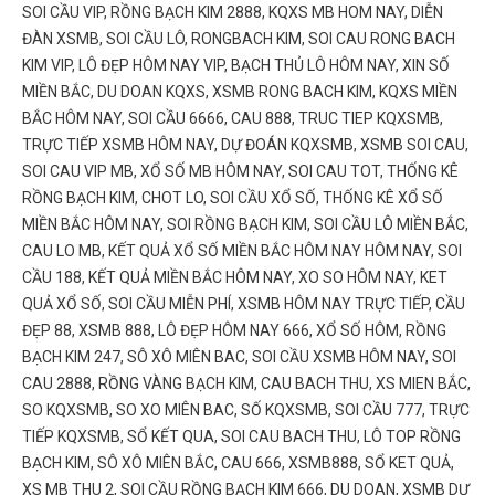
SOI CẦU VIP, RỒNG BẠCH KIM 2888, KQXS MB HOM NAY, DIỄN
ĐÀN XSMB, SOI CẦU LÔ, RONGBACH KIM, SOI CAU RONG BACH
KIM VIP, LÔ ĐẸP HÔM NAY VIP, BẠCH THỦ LÔ HÔM NAY, XIN SỐ
MIỀN BẮC, DU DOAN KQXS, XSMB RONG BACH KIM, KQXS MIỀN
BẮC HÔM NAY, SOI CẦU 6666, CAU 888, TRUC TIEP KQXSMB,
TRỰC TIẾP XSMB HÔM NAY, DỰ ĐOÁN KQXSMB, XSMB SOI CAU,
SOI CAU VIP MB, XỔ SỐ MB HÔM NAY, SOI CAU TOT, THỐNG KÊ
RỒNG BẠCH KIM, CHOT LO, SOI CẦU XỔ SỐ, THỐNG KÊ XỔ SỐ
MIỀN BẮC HÔM NAY, SOI RỒNG BẠCH KIM, SOI CẦU LÔ MIỀN BẮC,
CAU LO MB, KẾT QUẢ XỔ SỐ MIỀN BẮC HÔM NAY HÔM NAY, SOI
CẦU 188, KẾT QUẢ MIỀN BẮC HÔM NAY, XO SO HÔM NAY, KET
QUẢ XỔ SỐ, SOI CẦU MIỄN PHÍ, XSMB HÔM NAY TRỰC TIẾP, CẦU
ĐẸP 88, XSMB 888, LÔ ĐẸP HÔM NAY 666, XỔ SỐ HÔM, RỒNG
BẠCH KIM 247, SÔ XÔ MIÊN BAC, SOI CẦU XSMB HÔM NAY, SOI
CAU 2888, RỒNG VÀNG BẠCH KIM, CAU BACH THU, XS MIEN BẮC,
SO KQXSMB, SO XO MIÊN BAC, SỐ KQXSMB, SOI CẦU 777, TRỰC
TIẾP KQXSMB, SỔ KẾT QUA, SOI CAU BACH THU, LÔ TOP RỒNG
BẠCH KIM, SÔ XÔ MIÊN BẮC, CAU 666, XSMB888, SỔ KET QUẢ,
XS MB THU 2, SOI CẦU RỒNG BẠCH KIM 666, DU DOAN, XSMB DỰ