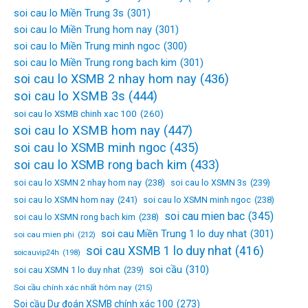
soi cau lo Miền Trung 3s
(301)
soi cau lo Miền Trung hom nay
(301)
soi cau lo Miền Trung minh ngoc
(300)
soi cau lo Miền Trung rong bach kim
(301)
soi cau lo XSMB 2 nhay hom nay
(436)
soi cau lo XSMB 3s
(444)
soi cau lo XSMB chinh xac 100
(260)
soi cau lo XSMB hom nay
(447)
soi cau lo XSMB minh ngoc
(435)
soi cau lo XSMB rong bach kim
(433)
soi cau lo XSMN 2 nhay hom nay
(238)
soi cau lo XSMN 3s
(239)
soi cau lo XSMN hom nay
(241)
soi cau lo XSMN minh ngoc
(238)
soi cau mien bac
(345)
soi cau lo XSMN rong bach kim
(238)
soi cau Miền Trung 1 lo duy nhat
(301)
soi cau mien phi
(212)
soi cau XSMB 1 lo duy nhat
(416)
soicauvip24h
(198)
soi cầu
(310)
soi cau XSMN 1 lo duy nhat
(239)
Soi cầu chính xác nhất hôm nay
(215)
Soi cầu Dự đoán XSMB chính xác 100
(273)