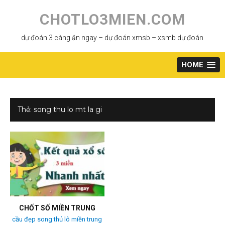
Skip
to
CHOTLO3MIEN.COM
content
dự đoán 3 càng ăn ngay – dự đoán xmsb – xsmb dự đoán
HOME
Thẻ:
song thu lo mt la gi
CHỐT SỐ MIỀN TRUNG
cầu đẹp song thủ lô miền trung