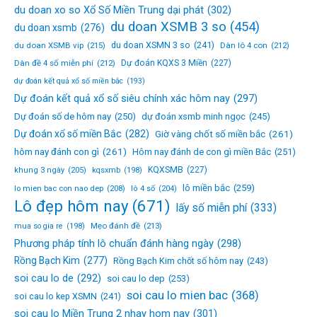
du doan xo so Xổ Số Miền Trung dại phát
(302)
du doan XSMB 3 so
(454)
du doan xsmb
(276)
du doan XSMN 3 so
(241)
du doan XSMB vip
(215)
Dàn lô 4 con
(212)
Dàn đề 4 số miễn phí
(212)
Dự đoán KQXS 3 Miền
(227)
dự đoán kết quả xổ số miền bắc
(193)
Dự đoán kết quả xổ số siêu chính xác hôm nay
(297)
Dự đoán số de hôm nay
(250)
dự đoán xsmb minh ngọc
(245)
Dự đoán xổ số miền Bắc
(282)
Giờ vàng chốt số miền bắc
(261)
hôm nay đánh con gì
(261)
Hôm nay đánh de con gì miền Bắc
(251)
KQXSMB
(227)
khung 3 ngày
(205)
kqsxmb
(198)
lô miền bắc
(259)
lo mien bac con nao dep
(208)
lô 4 số
(204)
Lô đẹp hôm nay
(671)
lấy số miễn phí
(333)
Mẹo đánh đề
(213)
mua so gia re
(198)
Phương pháp tính lô chuẩn đánh hàng ngày
(298)
Rồng Bạch Kim
(277)
Rồng Bạch Kim chốt số hôm nay
(243)
soi cau lo de
(292)
soi cau lo dep
(253)
soi cau lo mien bac
(368)
soi cau lo kep XSMN
(241)
soi cau lo Miền Trung 2 nhay hom nay
(301)