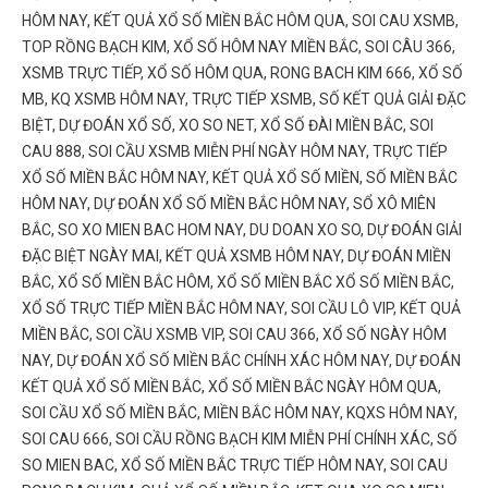
HÔM NAY, KẾT QUẢ XỔ SỐ MIỀN BẮC HÔM QUA, SOI CAU XSMB,
TOP RỒNG BẠCH KIM, XỔ SỐ HÔM NAY MIỀN BẮC, SOI CÂU 366,
XSMB TRỰC TIẾP, XỔ SỐ HÔM QUA, RONG BACH KIM 666, XỔ SỐ
MB, KQ XSMB HÔM NAY, TRỰC TIẾP XSMB, SỐ KẾT QUẢ GIẢI ĐẶC
BIỆT, DỰ ĐOÁN XỔ SỐ, XO SO NET, XỔ SỐ ĐÀI MIỀN BẮC, SOI
CAU 888, SOI CẦU XSMB MIỄN PHÍ NGÀY HÔM NAY, TRỰC TIẾP
XỔ SỐ MIỀN BẮC HÔM NAY, KẾT QUẢ XỔ SỐ MIỀN, SỐ MIỀN BẮC
HÔM NAY, DỰ ĐOÁN XỔ SỐ MIỀN BẮC HÔM NAY, SỔ XÔ MIÊN
BẮC, SO XO MIEN BAC HOM NAY, DU DOAN XO SO, DỰ ĐOÁN GIẢI
ĐẶC BIỆT NGÀY MAI, KẾT QUẢ XSMB HÔM NAY, DỰ ĐOÁN MIỀN
BẮC, XỔ SỐ MIỀN BẮC HÔM, XỔ SỐ MIỀN BẮC XỔ SỐ MIỀN BẮC,
XỔ SỐ TRỰC TIẾP MIỀN BẮC HÔM NAY, SOI CẦU LÔ VIP, KẾT QUẢ
MIỀN BẮC, SOI CẦU XSMB VIP, SOI CAU 366, XỔ SỐ NGÀY HÔM
NAY, DỰ ĐOÁN XỔ SỐ MIỀN BẮC CHÍNH XÁC HÔM NAY, DỰ ĐOÁN
KẾT QUẢ XỔ SỐ MIỀN BẮC, XỔ SỐ MIỀN BẮC NGÀY HÔM QUA,
SOI CẦU XỔ SỐ MIỀN BẮC, MIỀN BẮC HÔM NAY, KQXS HÔM NAY,
SOI CAU 666, SOI CẦU RỒNG BẠCH KIM MIỄN PHÍ CHÍNH XÁC, SỐ
SO MIEN BAC, XỔ SỐ MIỀN BẮC TRỰC TIẾP HÔM NAY, SOI CAU