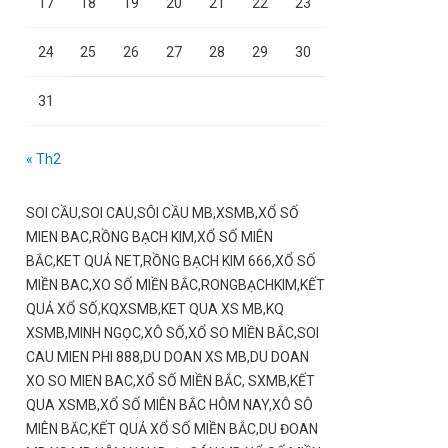
17
18
19
20
21
22
23
24
25
26
27
28
29
30
31
« Th2
SOI CẦU,SOI CAU,SÔI CẦU MB,XSMB,XỔ SỐ
MIEN BAC,RỒNG BẠCH KIM,XỔ SỐ MIÊN
BẮC,KET QUẢ NET,RỒNG BẠCH KIM 666,XỔ SỐ
MIỀN BAC,XO SỐ MIỀN BẮC,RONGBẠCHKIM,KẾT
QUẢ XỔ SỐ,KQXSMB,KET QUA XS MB,KQ
XSMB,MINH NGỌC,XÔ SỐ,XỔ SO MIỀN BẮC,SOI
CAU MIEN PHI 888,DU DOAN XS MB,DU DOAN
XO SO MIEN BAC,XỔ SỐ MIỀN BẮC, SXMB,KẾT
QUA XSMB,XỔ SỐ MIÊN BẮC HÔM NAY,XÔ SÔ
MIÊN BĂC,KẾT QUẢ XỔ SỐ MIỀN BẮC,DU ĐOAN