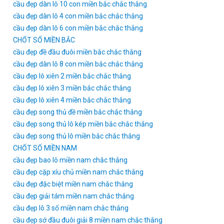
cầu đẹp dàn lô 10 con miền bắc chắc thắng
cầu đẹp dàn lô 4 con miền bắc chắc thắng
cầu đẹp dàn lô 6 con miền bắc chắc thắng
CHỐT SỐ MIỀN BẮC
cầu đẹp đề đầu đuôi miền bắc chắc thắng
cầu đẹp dàn lô 8 con miền bắc chắc thắng
cầu đẹp lô xiên 2 miền bắc chắc thắng
cầu đẹp lô xiên 3 miền bắc chắc thắng
cầu đẹp lô xiên 4 miền bắc chắc thắng
cầu đẹp song thủ đề miền bắc chắc thắng
cầu đẹp song thủ lô kép miền bắc chắc thắng
cầu đẹp song thủ lô miền bắc chắc thắng
CHỐT SỐ MIỀN NAM
cầu đẹp bao lô miền nam chắc thắng
cầu đẹp cặp xíu chủ miền nam chắc thắng
cầu đẹp đặc biệt miền nam chắc thắng
cầu đẹp giải tám miền nam chắc thắng
cầu đẹp lô 3 số miền nam chắc thắng
cầu đẹp sớ đầu đuôi giải 8 miền nam chắc thắng