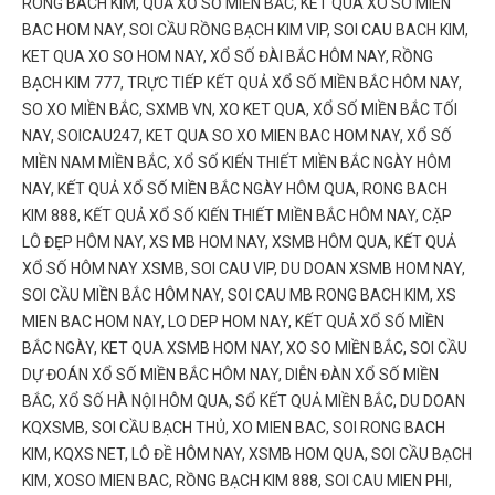
RONG BACH KIM, QUẢ XỔ SỐ MIỀN BẮC, KET QUA XO SO MIEN
BAC HOM NAY, SOI CẦU RỒNG BẠCH KIM VIP, SOI CAU BACH KIM,
KET QUA XO SO HOM NAY, XỔ SỐ ĐÀI BẮC HÔM NAY, RỒNG
BẠCH KIM 777, TRỰC TIẾP KẾT QUẢ XỔ SỐ MIỀN BẮC HÔM NAY,
SO XO MIỀN BẮC, SXMB VN, XO KET QUA, XỔ SỐ MIỀN BẮC TỐI
NAY, SOICAU247, KET QUA SO XO MIEN BAC HOM NAY, XỔ SỐ
MIỀN NAM MIỀN BẮC, XỔ SỐ KIẾN THIẾT MIỀN BẮC NGÀY HÔM
NAY, KẾT QUẢ XỔ SỐ MIỀN BẮC NGÀY HÔM QUA, RONG BACH
KIM 888, KẾT QUẢ XỔ SỐ KIẾN THIẾT MIỀN BẮC HÔM NAY, CẶP
LÔ ĐẸP HÔM NAY, XS MB HOM NAY, XSMB HÔM QUA, KẾT QUẢ
XỔ SỐ HÔM NAY XSMB, SOI CAU VIP, DU DOAN XSMB HOM NAY,
SOI CẦU MIỀN BẮC HÔM NAY, SOI CAU MB RONG BACH KIM, XS
MIEN BAC HOM NAY, LO DEP HOM NAY, KẾT QUẢ XỔ SỐ MIỀN
BẮC NGÀY, KET QUA XSMB HOM NAY, XO SO MIỀN BẮC, SOI CẦU
DỰ ĐOÁN XỔ SỐ MIỀN BẮC HÔM NAY, DIỄN ĐÀN XỔ SỐ MIỀN
BẮC, XỔ SỐ HÀ NỘI HÔM QUA, SỔ KẾT QUẢ MIỀN BẮC, DU DOAN
KQXSMB, SOI CẦU BẠCH THỦ, XO MIEN BAC, SOI RONG BACH
KIM, KQXS NET, LÔ ĐỀ HÔM NAY, XSMB HOM QUA, SOI CẦU BẠCH
KIM, XOSO MIEN BAC, RỒNG BẠCH KIM 888, SOI CAU MIEN PHI,