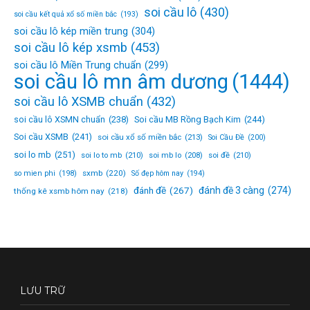
soi cầu lô
(430)
soi cầu kết quả xổ số miền bắc
(193)
soi cầu lô kép miền trung
(304)
soi cầu lô kép xsmb
(453)
soi cầu lô Miền Trung chuẩn
(299)
soi cầu lô mn âm dương
(1444)
soi cầu lô XSMB chuẩn
(432)
soi cầu lô XSMN chuẩn
(238)
Soi cầu MB Rồng Bạch Kim
(244)
Soi cầu XSMB
(241)
soi cầu xổ số miền bắc
(213)
Soi Cầu Đề
(200)
soi lo mb
(251)
soi lo to mb
(210)
soi mb lo
(208)
soi đề
(210)
sxmb
(220)
so mien phi
(198)
Số đẹp hôm nay
(194)
đánh đề
(267)
đánh đề 3 càng
(274)
thống kê xsmb hôm nay
(218)
LƯU TRỮ