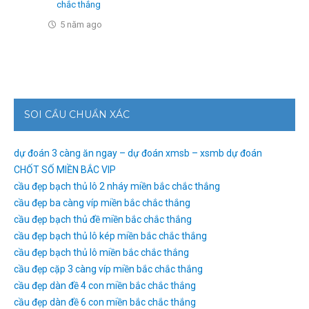
chắc thắng
5 năm ago
SOI CẦU CHUẨN XÁC
dự đoán 3 càng ăn ngay – dự đoán xmsb – xsmb dự đoán
CHỐT SỐ MIỀN BẮC VIP
cầu đẹp bạch thủ lô 2 nháy miền bắc chắc thắng
cầu đẹp ba càng víp miền bắc chắc thắng
cầu đẹp bạch thủ đề miền bắc chắc thắng
cầu đẹp bạch thủ lô kép miền bắc chắc thắng
cầu đẹp bạch thủ lô miền bắc chắc thắng
cầu đẹp cặp 3 càng víp miền bắc chắc thắng
cầu đẹp dàn đề 4 con miền bắc chắc thắng
cầu đẹp dàn đề 6 con miền bắc chắc thắng