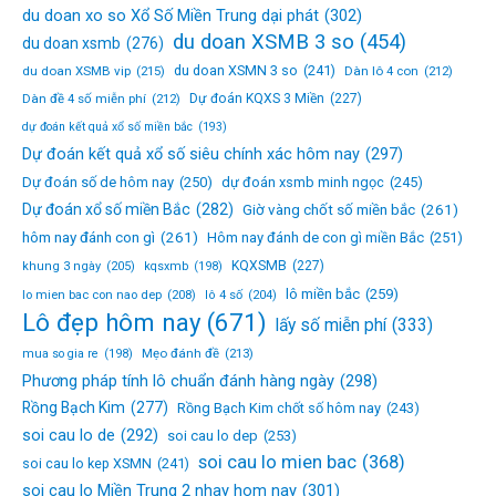
du doan xo so Xổ Số Miền Trung dại phát
(302)
du doan XSMB 3 so
(454)
du doan xsmb
(276)
du doan XSMN 3 so
(241)
du doan XSMB vip
(215)
Dàn lô 4 con
(212)
Dàn đề 4 số miễn phí
(212)
Dự đoán KQXS 3 Miền
(227)
dự đoán kết quả xổ số miền bắc
(193)
Dự đoán kết quả xổ số siêu chính xác hôm nay
(297)
Dự đoán số de hôm nay
(250)
dự đoán xsmb minh ngọc
(245)
Dự đoán xổ số miền Bắc
(282)
Giờ vàng chốt số miền bắc
(261)
hôm nay đánh con gì
(261)
Hôm nay đánh de con gì miền Bắc
(251)
KQXSMB
(227)
khung 3 ngày
(205)
kqsxmb
(198)
lô miền bắc
(259)
lo mien bac con nao dep
(208)
lô 4 số
(204)
Lô đẹp hôm nay
(671)
lấy số miễn phí
(333)
Mẹo đánh đề
(213)
mua so gia re
(198)
Phương pháp tính lô chuẩn đánh hàng ngày
(298)
Rồng Bạch Kim
(277)
Rồng Bạch Kim chốt số hôm nay
(243)
soi cau lo de
(292)
soi cau lo dep
(253)
soi cau lo mien bac
(368)
soi cau lo kep XSMN
(241)
soi cau lo Miền Trung 2 nhay hom nay
(301)