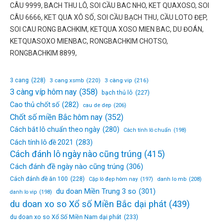
CÂU 9999, BACH THU LÔ, SOI CẦU BAC NHO, KET QUAXOSO, SOI
CÂU 6666, KET QUA XÔ SỐ, SOI CẦU BẠCH THU, CẦU LOTO ĐẸP,
SOI CAU RONG BACHKIM, KETQUA XOSO MIEN BAC, DU ĐOÁN,
KETQUASOXO MIENBAC, RONGBACHKIM CHOTSO,
RONGBACHKIM 8899,
3 cang
(228)
3 cang xsmb
(220)
3 càng vip
(216)
3 càng víp hôm nay
(358)
bạch thủ lô
(227)
Cao thủ chốt số
(282)
cau de dep
(206)
Chốt số miền Bắc hôm nay
(352)
Cách bắt lô chuẩn theo ngày
(280)
Cách tính lô chuẩn
(198)
Cách tính lô đề 2021
(283)
Cách đánh lô ngày nào cũng trúng
(415)
Cách đánh đề ngày nào cũng trúng
(306)
Cách đánh đề ăn 100
(228)
Cặp lô đẹp hôm nay
(197)
danh lo mb
(208)
du doan Miền Trung 3 so
(301)
danh lo vip
(198)
du doan xo so Xổ số Miền Bắc dại phát
(439)
du doan xo so Xổ Số Miền Nam dại phát
(233)