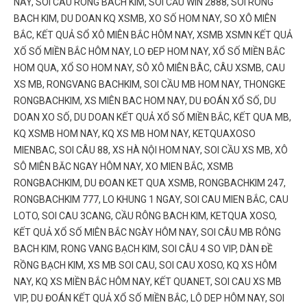
NAY, SOI CÂU RÔNG BACH KIM, SOI CẦU WIN 2888, SOI RÔNG
BACH KIM, DU DOAN KQ XSMB, XO SỐ HOM NAY, SO XÔ MIÊN
BẮC, KẾT QUẢ SỔ XÔ MIÊN BẮC HÔM NAY, XSMB XSMN KẾT QUẢ
XỐ SỐ MIỀN BẮC HÔM NAY, LO ĐEP HOM NAY, XỔ SỐ MIỀN BẮC
HOM QUA, XỔ SO HOM NAY, SÔ XÔ MIÊN BÂC, CÂU XSMB, CAU
XS MB, RONGVANG BACHKIM, SOI CẦU MB HOM NAY, THONGKE
RONGBACHKIM, XS MIÊN BAC HOM NAY, DU ĐOÁN XỔ SỐ, DU
DOAN XO SỐ, DU DOAN KẾT QUẢ XỔ SỐ MIỀN BẮC, KẾT QUA MB,
KQ XSMB HOM NAY, KQ XS MB HOM NAY, KETQUAXOSO
MIENBAC, SOI CÂU 88, XS HÀ NỘI HOM NAY, SOI CẦU XS MB, XÔ
SÔ MIÊN BĂC NGAY HÔM NAY, XO MIEN BẮC, XSMB
RONGBACHKIM, DU ĐOAN KET QUA XSMB, RONGBACHKIM 247,
RONGBACHKIM 777, LO KHUNG 1 NGAY, SOI CAU MIEN BẮC, CAU
LOTO, SOI CAU 3CANG, CẦU RÔNG BACH KIM, KETQUA XOSO,
KẾT QUẢ XỔ SỐ MIÊN BẮC NGÀY HÔM NAY, SOI CÂU MB RÔNG
BACH KIM, RONG VANG BẠCH KIM, SOI CÂU 4 SO VIP, DÀN ĐỀ
RỒNG BẠCH KIM, XS MB SOI CAU, SOI CAU XOSO, KQ XS HÔM
NAY, KQ XS MIỀN BẮC HÔM NAY, KẾT QUANET, SOI CAU XS MB
VIP, DU ĐOÁN KẾT QUẢ XỔ SỐ MIỀN BẮC, LÔ DEP HÔM NAY, SOI