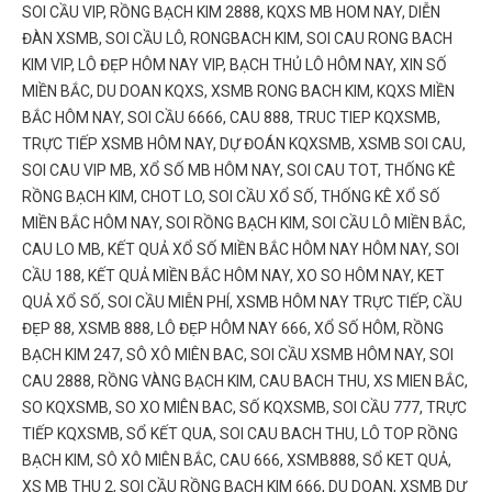
SOI CẦU VIP, RỒNG BẠCH KIM 2888, KQXS MB HOM NAY, DIỄN
ĐÀN XSMB, SOI CẦU LÔ, RONGBACH KIM, SOI CAU RONG BACH
KIM VIP, LÔ ĐẸP HÔM NAY VIP, BẠCH THỦ LÔ HÔM NAY, XIN SỐ
MIỀN BẮC, DU DOAN KQXS, XSMB RONG BACH KIM, KQXS MIỀN
BẮC HÔM NAY, SOI CẦU 6666, CAU 888, TRUC TIEP KQXSMB,
TRỰC TIẾP XSMB HÔM NAY, DỰ ĐOÁN KQXSMB, XSMB SOI CAU,
SOI CAU VIP MB, XỔ SỐ MB HÔM NAY, SOI CAU TOT, THỐNG KÊ
RỒNG BẠCH KIM, CHOT LO, SOI CẦU XỔ SỐ, THỐNG KÊ XỔ SỐ
MIỀN BẮC HÔM NAY, SOI RỒNG BẠCH KIM, SOI CẦU LÔ MIỀN BẮC,
CAU LO MB, KẾT QUẢ XỔ SỐ MIỀN BẮC HÔM NAY HÔM NAY, SOI
CẦU 188, KẾT QUẢ MIỀN BẮC HÔM NAY, XO SO HÔM NAY, KET
QUẢ XỔ SỐ, SOI CẦU MIỄN PHÍ, XSMB HÔM NAY TRỰC TIẾP, CẦU
ĐẸP 88, XSMB 888, LÔ ĐẸP HÔM NAY 666, XỔ SỐ HÔM, RỒNG
BẠCH KIM 247, SÔ XÔ MIÊN BAC, SOI CẦU XSMB HÔM NAY, SOI
CAU 2888, RỒNG VÀNG BẠCH KIM, CAU BACH THU, XS MIEN BẮC,
SO KQXSMB, SO XO MIÊN BAC, SỐ KQXSMB, SOI CẦU 777, TRỰC
TIẾP KQXSMB, SỔ KẾT QUA, SOI CAU BACH THU, LÔ TOP RỒNG
BẠCH KIM, SÔ XÔ MIÊN BẮC, CAU 666, XSMB888, SỔ KET QUẢ,
XS MB THU 2, SOI CẦU RỒNG BẠCH KIM 666, DU DOAN, XSMB DỰ