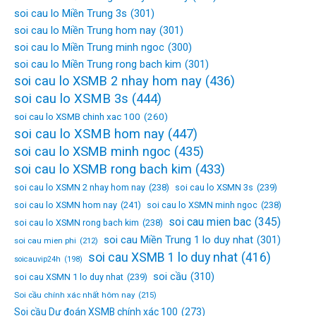
soi cau lo Miền Trung 3s
(301)
soi cau lo Miền Trung hom nay
(301)
soi cau lo Miền Trung minh ngoc
(300)
soi cau lo Miền Trung rong bach kim
(301)
soi cau lo XSMB 2 nhay hom nay
(436)
soi cau lo XSMB 3s
(444)
soi cau lo XSMB chinh xac 100
(260)
soi cau lo XSMB hom nay
(447)
soi cau lo XSMB minh ngoc
(435)
soi cau lo XSMB rong bach kim
(433)
soi cau lo XSMN 2 nhay hom nay
(238)
soi cau lo XSMN 3s
(239)
soi cau lo XSMN hom nay
(241)
soi cau lo XSMN minh ngoc
(238)
soi cau mien bac
(345)
soi cau lo XSMN rong bach kim
(238)
soi cau Miền Trung 1 lo duy nhat
(301)
soi cau mien phi
(212)
soi cau XSMB 1 lo duy nhat
(416)
soicauvip24h
(198)
soi cầu
(310)
soi cau XSMN 1 lo duy nhat
(239)
Soi cầu chính xác nhất hôm nay
(215)
Soi cầu Dự đoán XSMB chính xác 100
(273)