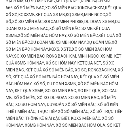
BẠCH KIM,XỔ SỐ MIÊN BẮC,KET QUẢ NET,RỒNG BẠCH KIM
666,XỔ SỐ MIỀN BAC,XO SỐ MIỀN BẮC,RONGBẠCHKIM,KẾT QUẢ
XỔ SỐ,KQXSMB,KET QUA XS MB,KQ XSMB,MINH NGỌC,XÔ
SỐ,XỔ SO MIỀN BẮC,SOI CAU MIEN PHI 888,DU DOAN XS MB,DU
DOAN XO SO MIEN BAC,XỔ SỐ MIỀN BẮC, SXMB,KẾT QUA
XSMB,XỔ SỐ MIÊN BẮC HÔM NAY,XÔ SÔ MIÊN BĂC,KẾT QUẢ XỔ
SỐ MIỀN BẮC,DU ĐOAN MB,XS MB HÔM NAY,DỰ ĐOÁN MB,XỔ
SỐ MIỀN BẮC HÔM NAY,KQXS, XSTD,XÔ SỐ MIỀN BẮC HÔM
NAY,SO XO MIEN BẮC, RONG BACH KIM, MINH NGOC, XS MB, KÊT
QUẢ XSMB HÔM NAY, XỔ SỐ HÔM NAY, KETQUA NET, SỐ XO
MIEN BAC, KẾT QUẢ XỔ SỐ MIÊN BẮC, XÔ SO, RONGBACHKIM, XỔ
SÔ, KẾT QUẢ XỔ SỐ MIỀN BẮC HÔM NAY, KẾT QUẢ XỔ SỐ MIÊN
BẮC HÔM NAY, XỔ SỐ, DU DOAN XSMB, XÔ SÔ MIÊN BĂC HÔM
NAY, KET QUA XSMB, SO XO MIEN BAC, SO KET QUA, SOI CAU
MB, XỔ SỐ MIỀN, SỐ XO, DU ĐOAN XO SO MIEN BAC, SỐ MIỀN
BẮC, XO SO HOM NAY, DỰ ĐOÁN XỔ SỐ MIỀN BẮC, XỔ SỐ KIẾN
THIẾT MIỀN BẮC, TRỰC TIẾP XỔ SỐ MIỀN BẮC, XỔ SỐ TRỰC TIẾP
MIỀN BẮC, THỐNG KÊ GIẢI ĐẶC BIỆT, KQXS MIỀN BẮC, XÔ SỐ
HÔM NAY, XSMB HÔM NAY, XỔ SỐ MIỀN BẮC HÔM QUA, SỔ KẾT