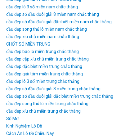
cầu đẹp lô 3 số miền nam chắc thắng
cầu đẹp sớ đầu đuôi giải 8 miền nam chắc thắng
cầu đẹp sớ đầu đuôi giải đặc biệt miền nam chắc thắng
cầu đẹp song thủ lô miền nam chắc thắng
cầu đẹp xíu chủ miền nam chắc thắng
CHỐT SỐ MIỀN TRUNG
cầu đẹp bao lô miền trung chắc thắng
cầu đẹp cặp xíu chủ miền trung chắc thắng
cầu đẹp đặc biệt miền trung chắc thắng
cầu đẹp giải tám miền trung chắc thắng
cầu đẹp lô 3 số miền trung chắc thắng
cầu đẹp sớ đầu đuôi giải 8 miền trung chắc thắng
cầu đẹp sớ đầu đuôi giải đặc biệt miền trung chắc thắng
cầu đẹp song thủ lô miền trung chắc thắng
cầu đẹp xíu chủ miền trung chắc thắng
Sổ Mơ
Kinh Nghiệm Lô Đề
Cách Ăn Lô Đề Chiều Nay