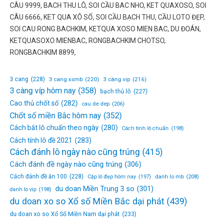
CÂU 9999, BACH THU LÔ, SOI CẦU BAC NHO, KET QUAXOSO, SOI
CÂU 6666, KET QUA XÔ SỐ, SOI CẦU BẠCH THU, CẦU LOTO ĐẸP,
SOI CAU RONG BACHKIM, KETQUA XOSO MIEN BAC, DU ĐOÁN,
KETQUASOXO MIENBAC, RONGBACHKIM CHOTSO,
RONGBACHKIM 8899,
3 cang
(228)
3 cang xsmb
(220)
3 càng vip
(216)
3 càng víp hôm nay
(358)
bạch thủ lô
(227)
Cao thủ chốt số
(282)
cau de dep
(206)
Chốt số miền Bắc hôm nay
(352)
Cách bắt lô chuẩn theo ngày
(280)
Cách tính lô chuẩn
(198)
Cách tính lô đề 2021
(283)
Cách đánh lô ngày nào cũng trúng
(415)
Cách đánh đề ngày nào cũng trúng
(306)
Cách đánh đề ăn 100
(228)
Cặp lô đẹp hôm nay
(197)
danh lo mb
(208)
du doan Miền Trung 3 so
(301)
danh lo vip
(198)
du doan xo so Xổ số Miền Bắc dại phát
(439)
du doan xo so Xổ Số Miền Nam dại phát
(233)