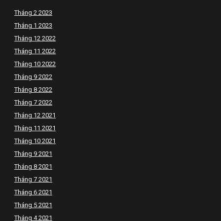
Tháng 2 2023
Tháng 1 2023
Tháng 12 2022
Tháng 11 2022
Tháng 10 2022
Tháng 9 2022
Tháng 8 2022
Tháng 7 2022
Tháng 12 2021
Tháng 11 2021
Tháng 10 2021
Tháng 9 2021
Tháng 8 2021
Tháng 7 2021
Tháng 6 2021
Tháng 5 2021
Tháng 4 2021