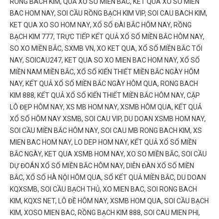
RONG BACH KIM, QUẢ XỔ SỐ MIỀN BẮC, KET QUA XO SO MIEN
BAC HOM NAY, SOI CẦU RỒNG BẠCH KIM VIP, SOI CAU BACH KIM,
KET QUA XO SO HOM NAY, XỔ SỐ ĐÀI BẮC HÔM NAY, RỒNG
BẠCH KIM 777, TRỰC TIẾP KẾT QUẢ XỔ SỐ MIỀN BẮC HÔM NAY,
SO XO MIỀN BẮC, SXMB VN, XO KET QUA, XỔ SỐ MIỀN BẮC TỐI
NAY, SOICAU247, KET QUA SO XO MIEN BAC HOM NAY, XỔ SỐ
MIỀN NAM MIỀN BẮC, XỔ SỐ KIẾN THIẾT MIỀN BẮC NGÀY HÔM
NAY, KẾT QUẢ XỔ SỐ MIỀN BẮC NGÀY HÔM QUA, RONG BACH
KIM 888, KẾT QUẢ XỔ SỐ KIẾN THIẾT MIỀN BẮC HÔM NAY, CẶP
LÔ ĐẸP HÔM NAY, XS MB HOM NAY, XSMB HÔM QUA, KẾT QUẢ
XỔ SỐ HÔM NAY XSMB, SOI CAU VIP, DU DOAN XSMB HOM NAY,
SOI CẦU MIỀN BẮC HÔM NAY, SOI CAU MB RONG BACH KIM, XS
MIEN BAC HOM NAY, LO DEP HOM NAY, KẾT QUẢ XỔ SỐ MIỀN
BẮC NGÀY, KET QUA XSMB HOM NAY, XO SO MIỀN BẮC, SOI CẦU
DỰ ĐOÁN XỔ SỐ MIỀN BẮC HÔM NAY, DIỄN ĐÀN XỔ SỐ MIỀN
BẮC, XỔ SỐ HÀ NỘI HÔM QUA, SỔ KẾT QUẢ MIỀN BẮC, DU DOAN
KQXSMB, SOI CẦU BẠCH THỦ, XO MIEN BAC, SOI RONG BACH
KIM, KQXS NET, LÔ ĐỀ HÔM NAY, XSMB HOM QUA, SOI CẦU BẠCH
KIM, XOSO MIEN BAC, RỒNG BẠCH KIM 888, SOI CAU MIEN PHI,