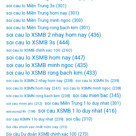
soi cau lo Miền Trung 3s
(301)
soi cau lo Miền Trung hom nay
(301)
soi cau lo Miền Trung minh ngoc
(300)
soi cau lo Miền Trung rong bach kim
(301)
soi cau lo XSMB 2 nhay hom nay
(436)
soi cau lo XSMB 3s
(444)
soi cau lo XSMB chinh xac 100
(260)
soi cau lo XSMB hom nay
(447)
soi cau lo XSMB minh ngoc
(435)
soi cau lo XSMB rong bach kim
(433)
soi cau lo XSMN 2 nhay hom nay
(238)
soi cau lo XSMN 3s
(239)
soi cau lo XSMN hom nay
(241)
soi cau lo XSMN minh ngoc
(238)
soi cau mien bac
(345)
soi cau lo XSMN rong bach kim
(238)
soi cau Miền Trung 1 lo duy nhat
(301)
soi cau mien phi
(212)
soi cau XSMB 1 lo duy nhat
(416)
soicauvip24h
(198)
soi cầu
(310)
soi cau XSMN 1 lo duy nhat
(239)
Soi cầu chính xác nhất hôm nay
(215)
Soi cầu Dự đoán XSMB chính xác 100
(273)