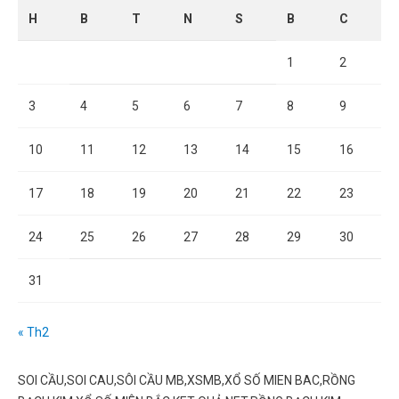
H
B
T
N
S
B
C
1
2
3
4
5
6
7
8
9
10
11
12
13
14
15
16
17
18
19
20
21
22
23
24
25
26
27
28
29
30
31
« Th2
SOI CẦU,SOI CAU,SÔI CẦU MB,XSMB,XỔ SỐ MIEN BAC,RỒNG