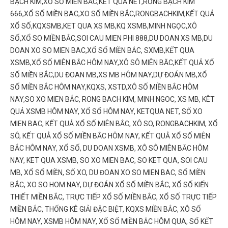
BẠCH KIM,XỔ SỐ MIÊN BẮC,KET QUẢ NET,RỒNG BẠCH KIM
666,XỔ SỐ MIỀN BAC,XO SỐ MIỀN BẮC,RONGBẠCHKIM,KẾT QUẢ
XỔ SỐ,KQXSMB,KET QUA XS MB,KQ XSMB,MINH NGỌC,XÔ
SỐ,XỔ SO MIỀN BẮC,SOI CAU MIEN PHI 888,DU DOAN XS MB,DU
DOAN XO SO MIEN BAC,XỔ SỐ MIỀN BẮC, SXMB,KẾT QUA
XSMB,XỔ SỐ MIÊN BẮC HÔM NAY,XÔ SÔ MIÊN BĂC,KẾT QUẢ XỔ
SỐ MIỀN BẮC,DU ĐOAN MB,XS MB HÔM NAY,DỰ ĐOÁN MB,XỔ
SỐ MIỀN BẮC HÔM NAY,KQXS, XSTD,XÔ SỐ MIỀN BẮC HÔM
NAY,SO XO MIEN BẮC, RONG BACH KIM, MINH NGOC, XS MB, KÊT
QUẢ XSMB HÔM NAY, XỔ SỐ HÔM NAY, KETQUA NET, SỐ XO
MIEN BAC, KẾT QUẢ XỔ SỐ MIÊN BẮC, XÔ SO, RONGBACHKIM, XỔ
SÔ, KẾT QUẢ XỔ SỐ MIỀN BẮC HÔM NAY, KẾT QUẢ XỔ SỐ MIÊN
BẮC HÔM NAY, XỔ SỐ, DU DOAN XSMB, XÔ SÔ MIÊN BĂC HÔM
NAY, KET QUA XSMB, SO XO MIEN BAC, SO KET QUA, SOI CAU
MB, XỔ SỐ MIỀN, SỐ XO, DU ĐOAN XO SO MIEN BAC, SỐ MIỀN
BẮC, XO SO HOM NAY, DỰ ĐOÁN XỔ SỐ MIỀN BẮC, XỔ SỐ KIẾN
THIẾT MIỀN BẮC, TRỰC TIẾP XỔ SỐ MIỀN BẮC, XỔ SỐ TRỰC TIẾP
MIỀN BẮC, THỐNG KÊ GIẢI ĐẶC BIỆT, KQXS MIỀN BẮC, XÔ SỐ
HÔM NAY, XSMB HÔM NAY, XỔ SỐ MIỀN BẮC HÔM QUA, SỔ KẾT