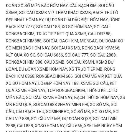
ĐOÁN XỔ SỐ MIỀN BẮC HÔM NAY, CẦU BẠCH KIM, SOI CÂU
XSMB, SOI CAU XSMB VIP, THAM KHẢO XSMB, BẠCH THỦ LÔ
ĐẸP NHẤT HÔM NAY, DỰ ĐOÁN GIẢI ĐẶC BIỆT HÔM NAY, RỒNG
BẠCH KIM 7777, SOI CAU 188, XO SỐ HÔM NAY, SOI CAU
RONGBACHKIM, TRUC TIEP KET QUA XSMB, CAU DEP 88,
RONGBACHKIM888, SOI CẦU BACH KIM, MIENBAC, DU DOAN XO
SO MIEN BAC HOM NAY, SOI CAU XS MB, RONG BACH KIM666,
KẾT QUA XO SO, SOI CAU 6666, SOI CAU 777, SOI CẦU 2888,
RONGBACHKIM 888, CẦU XSMB, SOI CẦU XSMN, XSMB DỰ
ĐOÁN, DU ĐOAN XSMB HOM NAY, XS TRỰC TIẾP MB, RỒNG
BẠCH KIM 6868, RONGBACHKIM 666, SOI CẦU MB VIP, KẾT QUA
XO SO HOM NAY, LÔ ĐẸP HÔM NAY 188, XSMB SOI CẦU, KET
QUA XSMB HÔM NAY, TOP RONGBACHKIM, THỐNG KÊ LOTO
MIỀN BẮC, SOI CÂU XSMB HÔM NAY, BẠCH THỦ DE HÔM NAY, XS
MB HOM QUA, SOI CAU 888 2NHAY MIEN PHI, XO SÔ MB, SOI
CÂU, CẦU BẠCH THỦ, SOMIENBAC, XÔ SỐ MB, SỐ XO MB, SOI
CAU VIP 888, SOI CẦU VIP MB, DỰ ĐOÁN KQXS, SOI CAU WIN
2888, CẦU 888, XOSO HOM NAY, CẦU 666, XSKTMB NGÀY HÔM