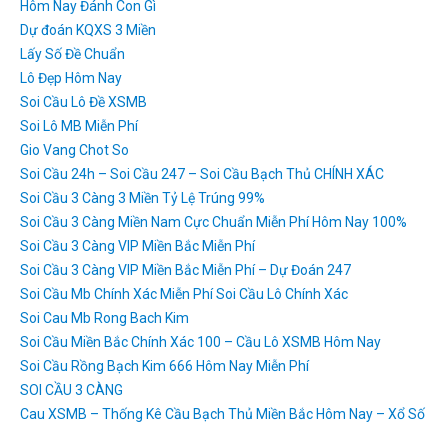
Hôm Nay Đánh Con Gì
Dự đoán KQXS 3 Miền
Lấy Số Đề Chuẩn
Lô Đẹp Hôm Nay
Soi Cầu Lô Đề XSMB
Soi Lô MB Miễn Phí
Gio Vang Chot So
Soi Cầu 24h – Soi Cầu 247 – Soi Cầu Bạch Thủ CHÍNH XÁC
Soi Cầu 3 Càng 3 Miền Tỷ Lệ Trúng 99%
Soi Cầu 3 Càng Miền Nam Cực Chuẩn Miễn Phí Hôm Nay 100%
Soi Cầu 3 Càng VIP Miền Bắc Miễn Phí
Soi Cầu 3 Càng VIP Miền Bắc Miễn Phí – Dự Đoán 247
Soi Cầu Mb Chính Xác Miễn Phí Soi Cầu Lô Chính Xác
Soi Cau Mb Rong Bach Kim
Soi Cầu Miền Bắc Chính Xác 100 – Cầu Lô XSMB Hôm Nay
Soi Cầu Rồng Bạch Kim 666 Hôm Nay Miễn Phí
SOI CẦU 3 CÀNG
Cau XSMB – Thống Kê Cầu Bạch Thủ Miền Bắc Hôm Nay – Xổ Số