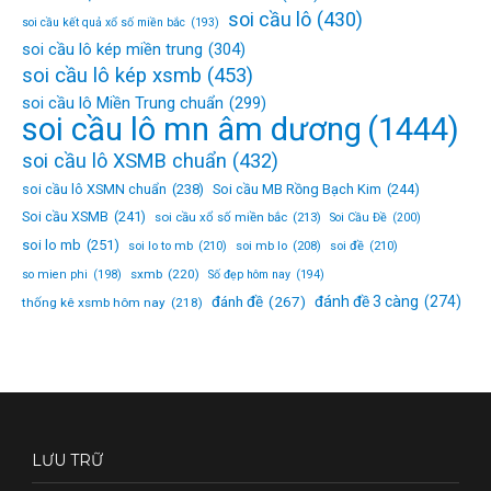
soi cầu lô
(430)
soi cầu kết quả xổ số miền bắc
(193)
soi cầu lô kép miền trung
(304)
soi cầu lô kép xsmb
(453)
soi cầu lô Miền Trung chuẩn
(299)
soi cầu lô mn âm dương
(1444)
soi cầu lô XSMB chuẩn
(432)
soi cầu lô XSMN chuẩn
(238)
Soi cầu MB Rồng Bạch Kim
(244)
Soi cầu XSMB
(241)
soi cầu xổ số miền bắc
(213)
Soi Cầu Đề
(200)
soi lo mb
(251)
soi lo to mb
(210)
soi mb lo
(208)
soi đề
(210)
sxmb
(220)
so mien phi
(198)
Số đẹp hôm nay
(194)
đánh đề
(267)
đánh đề 3 càng
(274)
thống kê xsmb hôm nay
(218)
LƯU TRỮ