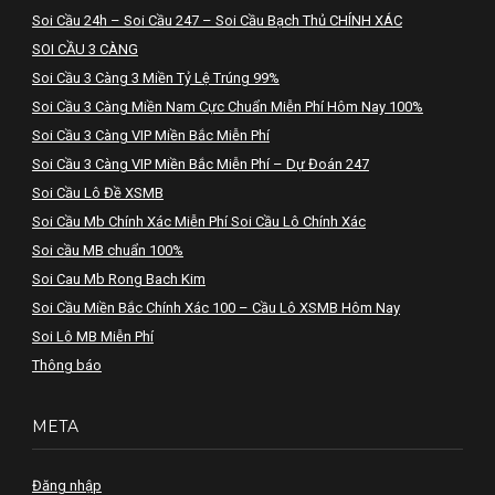
Soi Cầu 24h – Soi Cầu 247 – Soi Cầu Bạch Thủ CHÍNH XÁC
SOI CẦU 3 CÀNG
Soi Cầu 3 Càng 3 Miền Tỷ Lệ Trúng 99%
Soi Cầu 3 Càng Miền Nam Cực Chuẩn Miễn Phí Hôm Nay 100%
Soi Cầu 3 Càng VIP Miền Bắc Miễn Phí
Soi Cầu 3 Càng VIP Miền Bắc Miễn Phí – Dự Đoán 247
Soi Cầu Lô Đề XSMB
Soi Cầu Mb Chính Xác Miễn Phí Soi Cầu Lô Chính Xác
Soi cầu MB chuẩn 100%
Soi Cau Mb Rong Bach Kim
Soi Cầu Miền Bắc Chính Xác 100 – Cầu Lô XSMB Hôm Nay
Soi Lô MB Miễn Phí
Thông báo
META
Đăng nhập