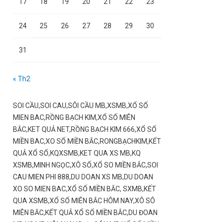
17
18
19
20
21
22
23
24
25
26
27
28
29
30
31
« Th2
SOI CẦU,SOI CAU,SÔI CẦU MB,XSMB,XỔ SỐ
MIEN BAC,RỒNG BẠCH KIM,XỔ SỐ MIÊN
BẮC,KET QUẢ NET,RỒNG BẠCH KIM 666,XỔ SỐ
MIỀN BAC,XO SỐ MIỀN BẮC,RONGBẠCHKIM,KẾT
QUẢ XỔ SỐ,KQXSMB,KET QUA XS MB,KQ
XSMB,MINH NGỌC,XÔ SỐ,XỔ SO MIỀN BẮC,SOI
CAU MIEN PHI 888,DU DOAN XS MB,DU DOAN
XO SO MIEN BAC,XỔ SỐ MIỀN BẮC, SXMB,KẾT
QUA XSMB,XỔ SỐ MIÊN BẮC HÔM NAY,XÔ SÔ
MIÊN BĂC,KẾT QUẢ XỔ SỐ MIỀN BẮC,DU ĐOAN