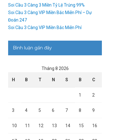
Soi Cầu 3 Càng 3 Miền Tỷ Lệ Trúng 99%
Soi Cầu 3 Càng VIP Miền Bắc Miễn Phí – Dự
Đoán 247
Soi Cầu 3 Càng VIP Miền Bắc Miễn Phí
Bình luận gần đây
Tháng 8 2026
H
B
T
N
S
B
C
1
2
3
4
5
6
7
8
9
10
11
12
13
14
15
16