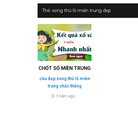
Thẻ:
song thủ lô miền trung đẹp
CHỐT SỐ MIỀN TRUNG
cầu đẹp song thủ lô miền
trung chắc thắng
5 năm ago