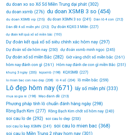
du doan xo so Xổ Số Miền Trung dại phát
(302)
du doan XSMB 3 so
(454)
du doan xsmb
(276)
du doan XSMN 3 so
(241)
du doan XSMB vip
(215)
Dàn lô 4 con
(212)
Dàn đề 4 số miễn phí
(212)
Dự đoán KQXS 3 Miền
(227)
dự đoán kết quả xổ số miền bắc
(193)
Dự đoán kết quả xổ số siêu chính xác hôm nay
(297)
Dự đoán số de hôm nay
(250)
dự đoán xsmb minh ngọc
(245)
Dự đoán xổ số miền Bắc
(282)
Giờ vàng chốt số miền bắc
(261)
hôm nay đánh con gì
(261)
Hôm nay đánh de con gì miền Bắc
(251)
KQXSMB
(227)
khung 3 ngày
(205)
kqsxmb
(198)
lô miền bắc
(259)
lo mien bac con nao dep
(208)
lô 4 số
(204)
Lô đẹp hôm nay
(671)
lấy số miễn phí
(333)
Mẹo đánh đề
(213)
mua so gia re
(198)
Phương pháp tính lô chuẩn đánh hàng ngày
(298)
Rồng Bạch Kim
(277)
Rồng Bạch Kim chốt số hôm nay
(243)
soi cau lo de
(292)
soi cau lo dep
(253)
soi cau lo mien bac
(368)
soi cau lo kep XSMN
(241)
soi cau lo Miền Trung 2 nhay hom nay
(301)