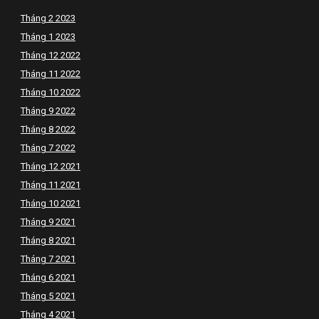
Tháng 2 2023
Tháng 1 2023
Tháng 12 2022
Tháng 11 2022
Tháng 10 2022
Tháng 9 2022
Tháng 8 2022
Tháng 7 2022
Tháng 12 2021
Tháng 11 2021
Tháng 10 2021
Tháng 9 2021
Tháng 8 2021
Tháng 7 2021
Tháng 6 2021
Tháng 5 2021
Tháng 4 2021