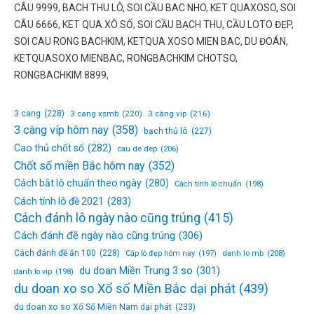
CÂU 9999, BACH THU LÔ, SOI CẦU BAC NHO, KET QUAXOSO, SOI
CÂU 6666, KET QUA XÔ SỐ, SOI CẦU BẠCH THU, CẦU LOTO ĐẸP,
SOI CAU RONG BACHKIM, KETQUA XOSO MIEN BAC, DU ĐOÁN,
KETQUASOXO MIENBAC, RONGBACHKIM CHOTSO,
RONGBACHKIM 8899,
3 cang
(228)
3 cang xsmb
(220)
3 càng vip
(216)
3 càng víp hôm nay
(358)
bạch thủ lô
(227)
Cao thủ chốt số
(282)
cau de dep
(206)
Chốt số miền Bắc hôm nay
(352)
Cách bắt lô chuẩn theo ngày
(280)
Cách tính lô chuẩn
(198)
Cách tính lô đề 2021
(283)
Cách đánh lô ngày nào cũng trúng
(415)
Cách đánh đề ngày nào cũng trúng
(306)
Cách đánh đề ăn 100
(228)
Cặp lô đẹp hôm nay
(197)
danh lo mb
(208)
du doan Miền Trung 3 so
(301)
danh lo vip
(198)
du doan xo so Xổ số Miền Bắc dại phát
(439)
du doan xo so Xổ Số Miền Nam dại phát
(233)