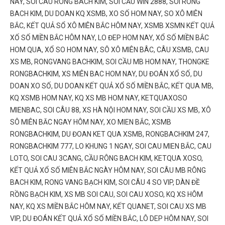
NAY, SOI CÂU RÔNG BACH KIM, SOI CẦU WIN 2888, SOI RÔNG
BACH KIM, DU DOAN KQ XSMB, XO SỐ HOM NAY, SO XÔ MIÊN
BẮC, KẾT QUẢ SỔ XÔ MIÊN BẮC HÔM NAY, XSMB XSMN KẾT QUẢ
XỐ SỐ MIỀN BẮC HÔM NAY, LO ĐEP HOM NAY, XỔ SỐ MIỀN BẮC
HOM QUA, XỔ SO HOM NAY, SÔ XÔ MIÊN BÂC, CÂU XSMB, CAU
XS MB, RONGVANG BACHKIM, SOI CẦU MB HOM NAY, THONGKE
RONGBACHKIM, XS MIÊN BAC HOM NAY, DU ĐOÁN XỔ SỐ, DU
DOAN XO SỐ, DU DOAN KẾT QUẢ XỔ SỐ MIỀN BẮC, KẾT QUA MB,
KQ XSMB HOM NAY, KQ XS MB HOM NAY, KETQUAXOSO
MIENBAC, SOI CÂU 88, XS HÀ NỘI HOM NAY, SOI CẦU XS MB, XÔ
SÔ MIÊN BĂC NGAY HÔM NAY, XO MIEN BẮC, XSMB
RONGBACHKIM, DU ĐOAN KET QUA XSMB, RONGBACHKIM 247,
RONGBACHKIM 777, LO KHUNG 1 NGAY, SOI CAU MIEN BẮC, CAU
LOTO, SOI CAU 3CANG, CẦU RÔNG BACH KIM, KETQUA XOSO,
KẾT QUẢ XỔ SỐ MIÊN BẮC NGÀY HÔM NAY, SOI CÂU MB RÔNG
BACH KIM, RONG VANG BẠCH KIM, SOI CÂU 4 SO VIP, DÀN ĐỀ
RỒNG BẠCH KIM, XS MB SOI CAU, SOI CAU XOSO, KQ XS HÔM
NAY, KQ XS MIỀN BẮC HÔM NAY, KẾT QUANET, SOI CAU XS MB
VIP, DU ĐOÁN KẾT QUẢ XỔ SỐ MIỀN BẮC, LÔ DEP HÔM NAY, SOI