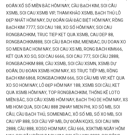
ĐOÁN XỔ SỐ MIỀN BẮC HÔM NAY, CẦU BẠCH KIM, SOI CÂU
XSMB, SOI CAU XSMB VIP, THAM KHẢO XSMB, BẠCH THỦ LÔ
ĐẸP NHẤT HÔM NAY, DỰ ĐOÁN GIẢI ĐẶC BIỆT HÔM NAY, RỒNG
BẠCH KIM 7777, SOI CAU 188, XO SỐ HÔM NAY, SOI CAU
RONGBACHKIM, TRUC TIEP KET QUA XSMB, CAU DEP 88,
RONGBACHKIM888, SOI CẦU BACH KIM, MIENBAC, DU DOAN XO
SO MIEN BAC HOM NAY, SOI CAU XS MB, RONG BACH KIM666,
KẾT QUA XO SO, SOI CAU 6666, SOI CAU 777, SOI CẦU 2888,
RONGBACHKIM 888, CẦU XSMB, SOI CẦU XSMN, XSMB DỰ
ĐOÁN, DU ĐOAN XSMB HOM NAY, XS TRỰC TIẾP MB, RỒNG
BẠCH KIM 6868, RONGBACHKIM 666, SOI CẦU MB VIP, KẾT QUA
XO SO HOM NAY, LÔ ĐẸP HÔM NAY 188, XSMB SOI CẦU, KET
QUA XSMB HÔM NAY, TOP RONGBACHKIM, THỐNG KÊ LOTO
MIỀN BẮC, SOI CÂU XSMB HÔM NAY, BẠCH THỦ DE HÔM NAY, XS
MB HOM QUA, SOI CAU 888 2NHAY MIEN PHI, XO SÔ MB, SOI
CÂU, CẦU BẠCH THỦ, SOMIENBAC, XÔ SỐ MB, SỐ XO MB, SOI
CAU VIP 888, SOI CẦU VIP MB, DỰ ĐOÁN KQXS, SOI CAU WIN
2888, CẦU 888, XOSO HOM NAY, CẦU 666, XSKTMB NGÀY HÔM