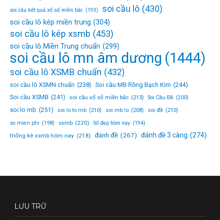
soi cầu lô
(430)
soi cầu kết quả xổ số miền bắc
(193)
soi cầu lô kép miền trung
(304)
soi cầu lô kép xsmb
(453)
soi cầu lô Miền Trung chuẩn
(299)
soi cầu lô mn âm dương
(1444)
soi cầu lô XSMB chuẩn
(432)
soi cầu lô XSMN chuẩn
(238)
Soi cầu MB Rồng Bạch Kim
(244)
Soi cầu XSMB
(241)
soi cầu xổ số miền bắc
(213)
Soi Cầu Đề
(200)
soi lo mb
(251)
soi lo to mb
(210)
soi mb lo
(208)
soi đề
(210)
sxmb
(220)
so mien phi
(198)
Số đẹp hôm nay
(194)
đánh đề
(267)
đánh đề 3 càng
(274)
thống kê xsmb hôm nay
(218)
LƯU TRỮ