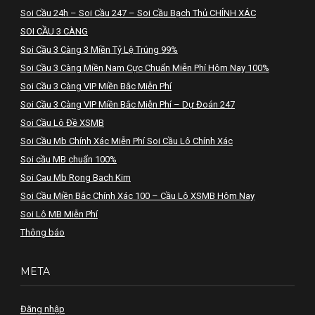
Soi Cầu 24h – Soi Cầu 247 – Soi Cầu Bạch Thủ CHÍNH XÁC
SOI CẦU 3 CÀNG
Soi Cầu 3 Càng 3 Miền Tỷ Lệ Trúng 99%
Soi Cầu 3 Càng Miền Nam Cực Chuẩn Miễn Phí Hôm Nay 100%
Soi Cầu 3 Càng VIP Miền Bắc Miễn Phí
Soi Cầu 3 Càng VIP Miền Bắc Miễn Phí – Dự Đoán 247
Soi Cầu Lô Đề XSMB
Soi Cầu Mb Chính Xác Miễn Phí Soi Cầu Lô Chính Xác
Soi cầu MB chuẩn 100%
Soi Cau Mb Rong Bach Kim
Soi Cầu Miền Bắc Chính Xác 100 – Cầu Lô XSMB Hôm Nay
Soi Lô MB Miễn Phí
Thông báo
META
Đăng nhập