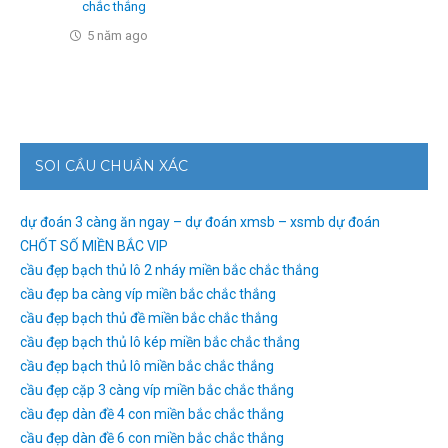
chắc thắng
5 năm ago
SOI CẦU CHUẨN XÁC
dự đoán 3 càng ăn ngay – dự đoán xmsb – xsmb dự đoán
CHỐT SỐ MIỀN BẮC VIP
cầu đẹp bạch thủ lô 2 nháy miền bắc chắc thắng
cầu đẹp ba càng víp miền bắc chắc thắng
cầu đẹp bạch thủ đề miền bắc chắc thắng
cầu đẹp bạch thủ lô kép miền bắc chắc thắng
cầu đẹp bạch thủ lô miền bắc chắc thắng
cầu đẹp cặp 3 càng víp miền bắc chắc thắng
cầu đẹp dàn đề 4 con miền bắc chắc thắng
cầu đẹp dàn đề 6 con miền bắc chắc thắng