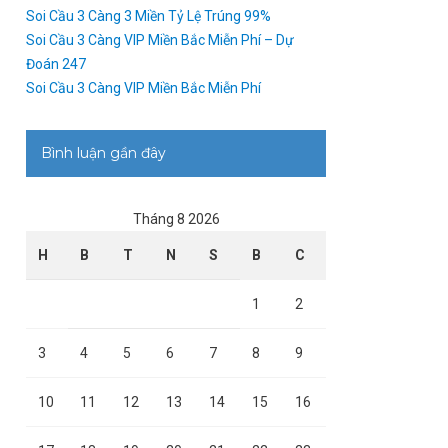
Soi Cầu 3 Càng 3 Miền Tỷ Lệ Trúng 99%
Soi Cầu 3 Càng VIP Miền Bắc Miễn Phí – Dự
Đoán 247
Soi Cầu 3 Càng VIP Miền Bắc Miễn Phí
Bình luận gần đây
Tháng 8 2026
H
B
T
N
S
B
C
1
2
3
4
5
6
7
8
9
10
11
12
13
14
15
16