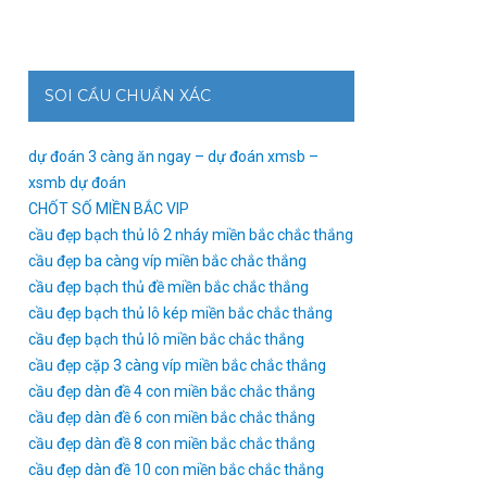
SOI CẦU CHUẨN XÁC
dự đoán 3 càng ăn ngay – dự đoán xmsb –
xsmb dự đoán
CHỐT SỐ MIỀN BẮC VIP
cầu đẹp bạch thủ lô 2 nháy miền bắc chắc thắng
cầu đẹp ba càng víp miền bắc chắc thắng
cầu đẹp bạch thủ đề miền bắc chắc thắng
cầu đẹp bạch thủ lô kép miền bắc chắc thắng
cầu đẹp bạch thủ lô miền bắc chắc thắng
cầu đẹp cặp 3 càng víp miền bắc chắc thắng
cầu đẹp dàn đề 4 con miền bắc chắc thắng
cầu đẹp dàn đề 6 con miền bắc chắc thắng
cầu đẹp dàn đề 8 con miền bắc chắc thắng
cầu đẹp dàn đề 10 con miền bắc chắc thắng