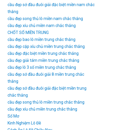
cầu đẹp sớ đầu đuôi giải đặc biệt miền nam chắc
thắng
cầu đẹp song thủ lô miền nam chắc thắng
cầu đẹp xíu chủ miền nam chắc thắng
CHỐT SỐ MIỀN TRUNG
cầu đẹp bao lô miền trung chắc thắng
cầu đẹp cặp xíu chủ miền trung chắc thắng
cầu đẹp đặc biệt miền trung chắc thắng
cầu đẹp giải tám miền trung chắc thắng
cầu đẹp lô 3 số miền trung chắc thắng
cầu đẹp sớ đầu đuôi giải 8 miền trung chắc
thắng
cầu đẹp sớ đầu đuôi giải đặc biệt miền trung
chắc thắng
cầu đẹp song thủ lô miền trung chắc thắng
cầu đẹp xíu chủ miền trung chắc thắng
Sổ Mơ
Kinh Nghiệm Lô Đề