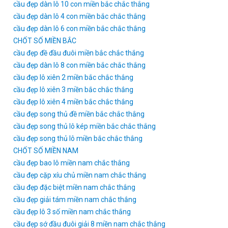
cầu đẹp dàn lô 10 con miền bắc chắc thắng
cầu đẹp dàn lô 4 con miền bắc chắc thắng
cầu đẹp dàn lô 6 con miền bắc chắc thắng
CHỐT SỐ MIỀN BẮC
cầu đẹp đề đầu đuôi miền bắc chắc thắng
cầu đẹp dàn lô 8 con miền bắc chắc thắng
cầu đẹp lô xiên 2 miền bắc chắc thắng
cầu đẹp lô xiên 3 miền bắc chắc thắng
cầu đẹp lô xiên 4 miền bắc chắc thắng
cầu đẹp song thủ đề miền bắc chắc thắng
cầu đẹp song thủ lô kép miền bắc chắc thắng
cầu đẹp song thủ lô miền bắc chắc thắng
CHỐT SỐ MIỀN NAM
cầu đẹp bao lô miền nam chắc thắng
cầu đẹp cặp xíu chủ miền nam chắc thắng
cầu đẹp đặc biệt miền nam chắc thắng
cầu đẹp giải tám miền nam chắc thắng
cầu đẹp lô 3 số miền nam chắc thắng
cầu đẹp sớ đầu đuôi giải 8 miền nam chắc thắng