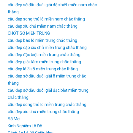
cầu đẹp sớ đầu đuôi giải đặc biệt miền nam chắc
thắng
cầu đẹp song thủ lô miền nam chắc thắng
cầu đẹp xíu chủ miền nam chắc thắng
CHỐT SỐ MIỀN TRUNG
cầu đẹp bao lô miền trung chắc thắng
cầu đẹp cặp xíu chủ miền trung chắc thắng
cầu đẹp đặc biệt miền trung chắc thắng
cầu đẹp giải tám miền trung chắc thắng
cầu đẹp lô 3 số miền trung chắc thắng
cầu đẹp sớ đầu đuôi giải 8 miền trung chắc
thắng
cầu đẹp sớ đầu đuôi giải đặc biệt miền trung
chắc thắng
cầu đẹp song thủ lô miền trung chắc thắng
cầu đẹp xíu chủ miền trung chắc thắng
Sổ Mơ
Kinh Nghiệm Lô Đề