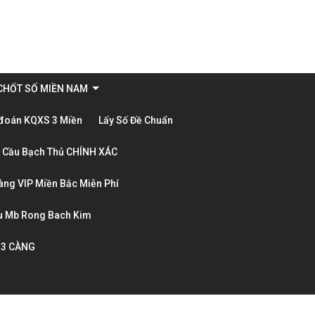
CHỐT SỐ MIỀN NAM
đoán KQXS 3 Miền
Lấy Số Đề Chuẩn
oi Cầu Bạch Thủ CHÍNH XÁC
àng VIP Miền Bắc Miễn Phí
u Mb Rong Bach Kim
 3 CÀNG