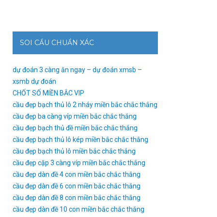
SOI CẦU CHUẨN XÁC
dự đoán 3 càng ăn ngay – dự đoán xmsb –
xsmb dự đoán
CHỐT SỐ MIỀN BẮC VIP
cầu đẹp bạch thủ lô 2 nháy miền bắc chắc thắng
cầu đẹp ba càng víp miền bắc chắc thắng
cầu đẹp bạch thủ đề miền bắc chắc thắng
cầu đẹp bạch thủ lô kép miền bắc chắc thắng
cầu đẹp bạch thủ lô miền bắc chắc thắng
cầu đẹp cặp 3 càng víp miền bắc chắc thắng
cầu đẹp dàn đề 4 con miền bắc chắc thắng
cầu đẹp dàn đề 6 con miền bắc chắc thắng
cầu đẹp dàn đề 8 con miền bắc chắc thắng
cầu đẹp dàn đề 10 con miền bắc chắc thắng