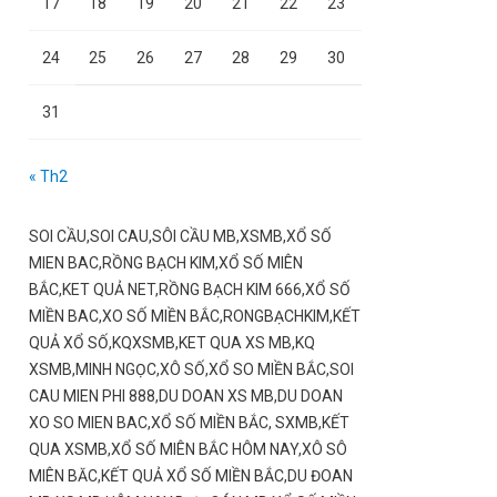
17
18
19
20
21
22
23
24
25
26
27
28
29
30
31
« Th2
SOI CẦU,SOI CAU,SÔI CẦU MB,XSMB,XỔ SỐ
MIEN BAC,RỒNG BẠCH KIM,XỔ SỐ MIÊN
BẮC,KET QUẢ NET,RỒNG BẠCH KIM 666,XỔ SỐ
MIỀN BAC,XO SỐ MIỀN BẮC,RONGBẠCHKIM,KẾT
QUẢ XỔ SỐ,KQXSMB,KET QUA XS MB,KQ
XSMB,MINH NGỌC,XÔ SỐ,XỔ SO MIỀN BẮC,SOI
CAU MIEN PHI 888,DU DOAN XS MB,DU DOAN
XO SO MIEN BAC,XỔ SỐ MIỀN BẮC, SXMB,KẾT
QUA XSMB,XỔ SỐ MIÊN BẮC HÔM NAY,XÔ SÔ
MIÊN BĂC,KẾT QUẢ XỔ SỐ MIỀN BẮC,DU ĐOAN