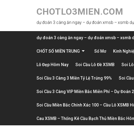
CHOTLO3MIEN.COM
dự đoán 3 càng ăn ngay – dự đoán xmsb – xsmb d
dự đoán 3 càng ăn ngay – dự đoán xmsb – xsmb 
CHỐT SỐ MIỀN TRUNG
Sổ Mơ
Kinh Nghi
Lô Đẹp Hôm Nay
Soi Cầu Lô Đề XSMB
Soi Lô
Soi Cầu 3 Càng 3 Miền Tỷ Lệ Trúng 99%
Soi Cầu
Soi Cầu 3 Càng VIP Miền Bắc Miễn Phí – Dự Đoán 
Soi Cầu Miền Bắc Chính Xác 100 – Cầu Lô XSMB 
Cau XSMB – Thống Kê Cầu Bạch Thủ Miền Bắc Hôm