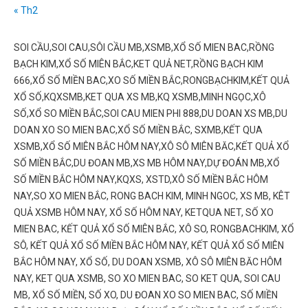
« Th2
SOI CẦU,SOI CAU,SÔI CẦU MB,XSMB,XỔ SỐ MIEN BAC,RỒNG
BẠCH KIM,XỔ SỐ MIÊN BẮC,KET QUẢ NET,RỒNG BẠCH KIM
666,XỔ SỐ MIỀN BAC,XO SỐ MIỀN BẮC,RONGBẠCHKIM,KẾT QUẢ
XỔ SỐ,KQXSMB,KET QUA XS MB,KQ XSMB,MINH NGỌC,XÔ
SỐ,XỔ SO MIỀN BẮC,SOI CAU MIEN PHI 888,DU DOAN XS MB,DU
DOAN XO SO MIEN BAC,XỔ SỐ MIỀN BẮC, SXMB,KẾT QUA
XSMB,XỔ SỐ MIÊN BẮC HÔM NAY,XÔ SÔ MIÊN BĂC,KẾT QUẢ XỔ
SỐ MIỀN BẮC,DU ĐOAN MB,XS MB HÔM NAY,DỰ ĐOÁN MB,XỔ
SỐ MIỀN BẮC HÔM NAY,KQXS, XSTD,XÔ SỐ MIỀN BẮC HÔM
NAY,SO XO MIEN BẮC, RONG BACH KIM, MINH NGOC, XS MB, KÊT
QUẢ XSMB HÔM NAY, XỔ SỐ HÔM NAY, KETQUA NET, SỐ XO
MIEN BAC, KẾT QUẢ XỔ SỐ MIÊN BẮC, XÔ SO, RONGBACHKIM, XỔ
SÔ, KẾT QUẢ XỔ SỐ MIỀN BẮC HÔM NAY, KẾT QUẢ XỔ SỐ MIÊN
BẮC HÔM NAY, XỔ SỐ, DU DOAN XSMB, XÔ SÔ MIÊN BĂC HÔM
NAY, KET QUA XSMB, SO XO MIEN BAC, SO KET QUA, SOI CAU
MB, XỔ SỐ MIỀN, SỐ XO, DU ĐOAN XO SO MIEN BAC, SỐ MIỀN