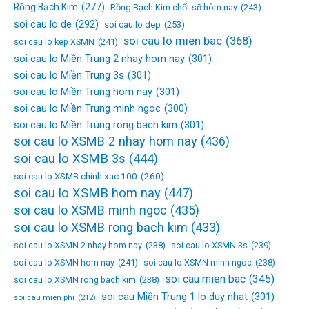
Rồng Bạch Kim
(277)
Rồng Bạch Kim chốt số hôm nay
(243)
soi cau lo de
(292)
soi cau lo dep
(253)
soi cau lo mien bac
(368)
soi cau lo kep XSMN
(241)
soi cau lo Miền Trung 2 nhay hom nay
(301)
soi cau lo Miền Trung 3s
(301)
soi cau lo Miền Trung hom nay
(301)
soi cau lo Miền Trung minh ngoc
(300)
soi cau lo Miền Trung rong bach kim
(301)
soi cau lo XSMB 2 nhay hom nay
(436)
soi cau lo XSMB 3s
(444)
soi cau lo XSMB chinh xac 100
(260)
soi cau lo XSMB hom nay
(447)
soi cau lo XSMB minh ngoc
(435)
soi cau lo XSMB rong bach kim
(433)
soi cau lo XSMN 2 nhay hom nay
(238)
soi cau lo XSMN 3s
(239)
soi cau lo XSMN hom nay
(241)
soi cau lo XSMN minh ngoc
(238)
soi cau mien bac
(345)
soi cau lo XSMN rong bach kim
(238)
soi cau Miền Trung 1 lo duy nhat
(301)
soi cau mien phi
(212)