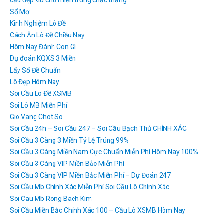
Sổ Mơ
Kinh Nghiệm Lô Đề
Cách Ăn Lô Đề Chiều Nay
Hôm Nay Đánh Con Gì
Dự đoán KQXS 3 Miền
Lấy Số Đề Chuẩn
Lô Đẹp Hôm Nay
Soi Cầu Lô Đề XSMB
Soi Lô MB Miễn Phí
Gio Vang Chot So
Soi Cầu 24h – Soi Cầu 247 – Soi Cầu Bạch Thủ CHÍNH XÁC
Soi Cầu 3 Càng 3 Miền Tỷ Lệ Trúng 99%
Soi Cầu 3 Càng Miền Nam Cực Chuẩn Miễn Phí Hôm Nay 100%
Soi Cầu 3 Càng VIP Miền Bắc Miễn Phí
Soi Cầu 3 Càng VIP Miền Bắc Miễn Phí – Dự Đoán 247
Soi Cầu Mb Chính Xác Miễn Phí Soi Cầu Lô Chính Xác
Soi Cau Mb Rong Bach Kim
Soi Cầu Miền Bắc Chính Xác 100 – Cầu Lô XSMB Hôm Nay