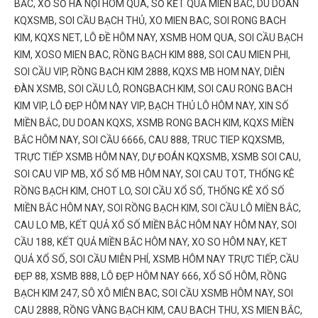
BẮC, XỔ SỐ HÀ NỘI HÔM QUA, SỔ KẾT QUẢ MIỀN BẮC, DU DOAN
KQXSMB, SOI CẦU BẠCH THỦ, XO MIEN BAC, SOI RONG BACH
KIM, KQXS NET, LÔ ĐỀ HÔM NAY, XSMB HOM QUA, SOI CẦU BẠCH
KIM, XOSO MIEN BAC, RỒNG BẠCH KIM 888, SOI CAU MIEN PHI,
SOI CẦU VIP, RỒNG BẠCH KIM 2888, KQXS MB HOM NAY, DIỄN
ĐÀN XSMB, SOI CẦU LÔ, RONGBACH KIM, SOI CAU RONG BACH
KIM VIP, LÔ ĐẸP HÔM NAY VIP, BẠCH THỦ LÔ HÔM NAY, XIN SỐ
MIỀN BẮC, DU DOAN KQXS, XSMB RONG BACH KIM, KQXS MIỀN
BẮC HÔM NAY, SOI CẦU 6666, CAU 888, TRUC TIEP KQXSMB,
TRỰC TIẾP XSMB HÔM NAY, DỰ ĐOÁN KQXSMB, XSMB SOI CAU,
SOI CAU VIP MB, XỔ SỐ MB HÔM NAY, SOI CAU TOT, THỐNG KÊ
RỒNG BẠCH KIM, CHOT LO, SOI CẦU XỔ SỐ, THỐNG KÊ XỔ SỐ
MIỀN BẮC HÔM NAY, SOI RỒNG BẠCH KIM, SOI CẦU LÔ MIỀN BẮC,
CAU LO MB, KẾT QUẢ XỔ SỐ MIỀN BẮC HÔM NAY HÔM NAY, SOI
CẦU 188, KẾT QUẢ MIỀN BẮC HÔM NAY, XO SO HÔM NAY, KET
QUẢ XỔ SỐ, SOI CẦU MIỄN PHÍ, XSMB HÔM NAY TRỰC TIẾP, CẦU
ĐẸP 88, XSMB 888, LÔ ĐẸP HÔM NAY 666, XỔ SỐ HÔM, RỒNG
BẠCH KIM 247, SÔ XÔ MIÊN BAC, SOI CẦU XSMB HÔM NAY, SOI
CAU 2888, RỒNG VÀNG BẠCH KIM, CAU BACH THU, XS MIEN BẮC,