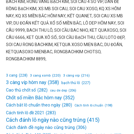
BACH KIM, RONG VANG BẠCH KIM, SOI CÂU 4 SO VIP, DÀN ĐỀ
RỒNG BẠCH KIM, XS MB SOI CAU, SOI CAU XOSO, KQ XS HÔM
NAY, KQ XS MIỀN BẮC HÔM NAY, KẾT QUANET, SOI CAU XS MB
VIP, DU ĐOÁN KẾT QUẢ XỔ SỐ MIỀN BẮC, LÔ DEP HÔM NAY, SOI
CÂU 9999, BACH THU LÔ, SOI CẦU BAC NHO, KET QUAXOSO, SOI
CÂU 6666, KET QUA XÔ SỐ, SOI CẦU BẠCH THU, CẦU LOTO ĐẸP,
SOI CAU RONG BACHKIM, KETQUA XOSO MIEN BAC, DU ĐOÁN,
KETQUASOXO MIENBAC, RONGBACHKIM CHOTSO,
RONGBACHKIM 8899,
3 cang
(228)
3 cang xsmb
(220)
3 càng vip
(216)
3 càng víp hôm nay
(358)
bạch thủ lô
(227)
Cao thủ chốt số
(282)
cau de dep
(206)
Chốt số miền Bắc hôm nay
(352)
Cách bắt lô chuẩn theo ngày
(280)
Cách tính lô chuẩn
(198)
Cách tính lô đề 2021
(283)
Cách đánh lô ngày nào cũng trúng
(415)
Cách đánh đề ngày nào cũng trúng
(306)