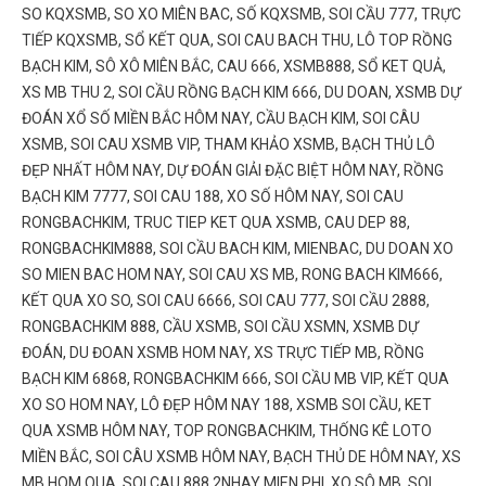
SO KQXSMB, SO XO MIÊN BAC, SỐ KQXSMB, SOI CẦU 777, TRỰC
TIẾP KQXSMB, SỔ KẾT QUA, SOI CAU BACH THU, LÔ TOP RỒNG
BẠCH KIM, SÔ XÔ MIÊN BẮC, CAU 666, XSMB888, SỔ KET QUẢ,
XS MB THU 2, SOI CẦU RỒNG BẠCH KIM 666, DU DOAN, XSMB DỰ
ĐOÁN XỔ SỐ MIỀN BẮC HÔM NAY, CẦU BẠCH KIM, SOI CÂU
XSMB, SOI CAU XSMB VIP, THAM KHẢO XSMB, BẠCH THỦ LÔ
ĐẸP NHẤT HÔM NAY, DỰ ĐOÁN GIẢI ĐẶC BIỆT HÔM NAY, RỒNG
BẠCH KIM 7777, SOI CAU 188, XO SỐ HÔM NAY, SOI CAU
RONGBACHKIM, TRUC TIEP KET QUA XSMB, CAU DEP 88,
RONGBACHKIM888, SOI CẦU BACH KIM, MIENBAC, DU DOAN XO
SO MIEN BAC HOM NAY, SOI CAU XS MB, RONG BACH KIM666,
KẾT QUA XO SO, SOI CAU 6666, SOI CAU 777, SOI CẦU 2888,
RONGBACHKIM 888, CẦU XSMB, SOI CẦU XSMN, XSMB DỰ
ĐOÁN, DU ĐOAN XSMB HOM NAY, XS TRỰC TIẾP MB, RỒNG
BẠCH KIM 6868, RONGBACHKIM 666, SOI CẦU MB VIP, KẾT QUA
XO SO HOM NAY, LÔ ĐẸP HÔM NAY 188, XSMB SOI CẦU, KET
QUA XSMB HÔM NAY, TOP RONGBACHKIM, THỐNG KÊ LOTO
MIỀN BẮC, SOI CÂU XSMB HÔM NAY, BẠCH THỦ DE HÔM NAY, XS
MB HOM QUA, SOI CAU 888 2NHAY MIEN PHI, XO SÔ MB, SOI