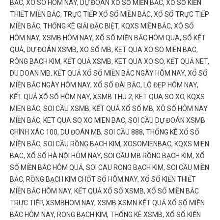
BẮC, XO SO HOM NAY, DỰ ĐOÁN XỔ SỐ MIỀN BẮC, XỔ SỐ KIẾN
THIẾT MIỀN BẮC, TRỰC TIẾP XỔ SỐ MIỀN BẮC, XỔ SỐ TRỰC TIẾP
MIỀN BẮC, THỐNG KÊ GIẢI ĐẶC BIỆT, KQXS MIỀN BẮC, XÔ SỐ
HÔM NAY, XSMB HÔM NAY, XỔ SỐ MIỀN BẮC HÔM QUA, SỔ KẾT
QUẢ, DỰ ĐOÁN XSMB, XO SỐ MB, KET QUA XO SO MIEN BAC,
RÔNG BACH KIM, KẾT QUẢ XSMB, KET QUA XO SO, KẾT QUẢ NET,
DU DOAN MB, KẾT QUẢ XỔ SỐ MIỀN BẮC NGÀY HÔM NAY, XỔ SỐ
MIỀN BẮC NGÀY HÔM NAY, XỔ SỐ ĐÀI BẮC, LÔ ĐẸP HÔM NAY,
KẾT QUẢ XỔ SỐ HÔM NAY, XSMB THU 2, KET QUA SO XO, KQXS
MIEN BẮC, SOI CẦU XSMB, KẾT QUẢ XỔ SỐ MB, XÔ SỐ HÔM NAY
MIỀN BẮC, KET QUA SO XO MIEN BAC, SOI CẦU DỰ ĐOÁN XSMB
CHÍNH XÁC 100, DU ĐOÁN MB, SOI CẦU 888, THỐNG KÊ XỔ SỐ
MIỀN BẮC, SOI CẦU RỒNG BẠCH KIM, XOSOMIENBAC, KQXS MIEN
BAC, XỔ SỐ HÀ NỘI HÔM NAY, SOI CẦU MB RỒNG BẠCH KIM, XỔ
SỐ MIỀN BẮC HÔM QUẢ, SOI CAU RONG BẠCH KIM, SOI CẦU MIỀN
BẮC, RỒNG BẠCH KIM CHỐT SỐ HÔM NAY, XỔ SỐ KIẾN THIẾT
MIỀN BẮC HÔM NAY, KẾT QUẢ XỔ SỐ XSMB, XỔ SỐ MIỀN BẮC
TRỰC TIẾP, XSMBHOM NAY, XSMB XSMN KẾT QUẢ XỔ SỐ MIỀN
BẮC HÔM NAY, RONG BẠCH KIM, THỐNG KÊ XSMB, XỔ SỐ KIẾN