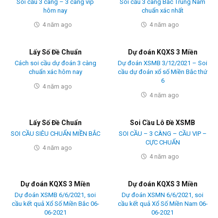
Soi cầu 3 càng – 3 càng vip
Soi cầu 3 càng Bắc Trung Nam
hôm nay
chuẩn xác nhất
4 năm ago
4 năm ago
Lấy Số Đề Chuẩn
Dự đoán KQXS 3 Miền
Cách soi cầu dự đoán 3 càng
Dự đoán XSMB 3/12/2021 – Soi
chuẩn xác hôm nay
cầu dự đoán xổ số Miền Bắc thứ
6
4 năm ago
4 năm ago
Lấy Số Đề Chuẩn
Soi Cầu Lô Đề XSMB
SOI CẦU SIÊU CHUẨN MIỀN BẮC
SOI CẦU – 3 CÀNG – CẦU VIP –
CỰC CHUẨN
4 năm ago
4 năm ago
Dự đoán KQXS 3 Miền
Dự đoán KQXS 3 Miền
Dự đoán XSMB 6/6/2021, soi
Dự đoán XSMN 6/6/2021, soi
cầu kết quả Xổ Số Miền Bắc 06-
cầu kết quả Xổ Số Miền Nam 06-
06-2021
06-2021