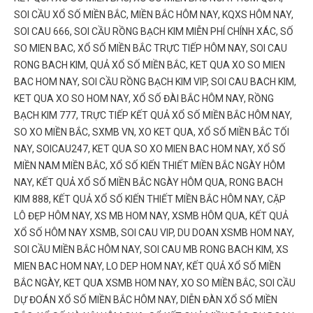
SOI CẦU XỔ SỐ MIỀN BẮC, MIỀN BẮC HÔM NAY, KQXS HÔM NAY,
SOI CAU 666, SOI CẦU RỒNG BẠCH KIM MIỄN PHÍ CHÍNH XÁC, SỐ
SO MIEN BAC, XỔ SỐ MIỀN BẮC TRỰC TIẾP HÔM NAY, SOI CAU
RONG BACH KIM, QUẢ XỔ SỐ MIỀN BẮC, KET QUA XO SO MIEN
BAC HOM NAY, SOI CẦU RỒNG BẠCH KIM VIP, SOI CAU BACH KIM,
KET QUA XO SO HOM NAY, XỔ SỐ ĐÀI BẮC HÔM NAY, RỒNG
BẠCH KIM 777, TRỰC TIẾP KẾT QUẢ XỔ SỐ MIỀN BẮC HÔM NAY,
SO XO MIỀN BẮC, SXMB VN, XO KET QUA, XỔ SỐ MIỀN BẮC TỐI
NAY, SOICAU247, KET QUA SO XO MIEN BAC HOM NAY, XỔ SỐ
MIỀN NAM MIỀN BẮC, XỔ SỐ KIẾN THIẾT MIỀN BẮC NGÀY HÔM
NAY, KẾT QUẢ XỔ SỐ MIỀN BẮC NGÀY HÔM QUA, RONG BACH
KIM 888, KẾT QUẢ XỔ SỐ KIẾN THIẾT MIỀN BẮC HÔM NAY, CẶP
LÔ ĐẸP HÔM NAY, XS MB HOM NAY, XSMB HÔM QUA, KẾT QUẢ
XỔ SỐ HÔM NAY XSMB, SOI CAU VIP, DU DOAN XSMB HOM NAY,
SOI CẦU MIỀN BẮC HÔM NAY, SOI CAU MB RONG BACH KIM, XS
MIEN BAC HOM NAY, LO DEP HOM NAY, KẾT QUẢ XỔ SỐ MIỀN
BẮC NGÀY, KET QUA XSMB HOM NAY, XO SO MIỀN BẮC, SOI CẦU
DỰ ĐOÁN XỔ SỐ MIỀN BẮC HÔM NAY, DIỄN ĐÀN XỔ SỐ MIỀN