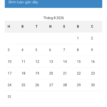
Bình luận gần đây
Tháng 8 2026
H
B
T
N
S
B
C
1
2
3
4
5
6
7
8
9
10
11
12
13
14
15
16
17
18
19
20
21
22
23
24
25
26
27
28
29
30
31