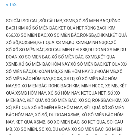
« Th2
SOI CẦU,SOI CAU,SÔI CẦU MB,XSMB,XỔ SỐ MIEN BAC,RỒNG
BẠCH KIM,XỔ SỐ MIÊN BẮC,KET QUẢ NET,RỒNG BẠCH KIM
666,XỔ SỐ MIỀN BAC,XO SỐ MIỀN BẮC,RONGBẠCHKIM,KẾT QUẢ
XỔ SỐ,KQXSMB,KET QUA XS MB,KQ XSMB,MINH NGỌC,XÔ
SỐ,XỔ SO MIỀN BẮC,SOI CAU MIEN PHI 888,DU DOAN XS MB,DU
DOAN XO SO MIEN BAC,XỔ SỐ MIỀN BẮC, SXMB,KẾT QUA
XSMB,XỔ SỐ MIÊN BẮC HÔM NAY,XÔ SÔ MIÊN BĂC,KẾT QUẢ XỔ
SỐ MIỀN BẮC,DU ĐOAN MB,XS MB HÔM NAY,DỰ ĐOÁN MB,XỔ
SỐ MIỀN BẮC HÔM NAY,KQXS, XSTD,XÔ SỐ MIỀN BẮC HÔM
NAY,SO XO MIEN BẮC, RONG BACH KIM, MINH NGOC, XS MB, KÊT
QUẢ XSMB HÔM NAY, XỔ SỐ HÔM NAY, KETQUA NET, SỐ XO
MIEN BAC, KẾT QUẢ XỔ SỐ MIÊN BẮC, XÔ SO, RONGBACHKIM, XỔ
SÔ, KẾT QUẢ XỔ SỐ MIỀN BẮC HÔM NAY, KẾT QUẢ XỔ SỐ MIÊN
BẮC HÔM NAY, XỔ SỐ, DU DOAN XSMB, XÔ SÔ MIÊN BĂC HÔM
NAY, KET QUA XSMB, SO XO MIEN BAC, SO KET QUA, SOI CAU
MB, XỔ SỐ MIỀN, SỐ XO, DU ĐOAN XO SO MIEN BAC, SỐ MIỀN