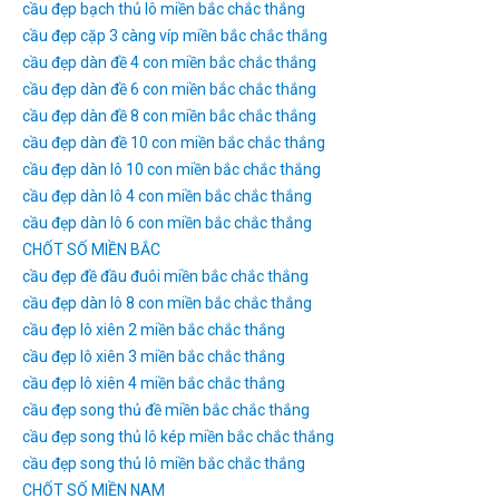
cầu đẹp bạch thủ lô miền bắc chắc thắng
cầu đẹp cặp 3 càng víp miền bắc chắc thắng
cầu đẹp dàn đề 4 con miền bắc chắc thắng
cầu đẹp dàn đề 6 con miền bắc chắc thắng
cầu đẹp dàn đề 8 con miền bắc chắc thắng
cầu đẹp dàn đề 10 con miền bắc chắc thắng
cầu đẹp dàn lô 10 con miền bắc chắc thắng
cầu đẹp dàn lô 4 con miền bắc chắc thắng
cầu đẹp dàn lô 6 con miền bắc chắc thắng
CHỐT SỐ MIỀN BẮC
cầu đẹp đề đầu đuôi miền bắc chắc thắng
cầu đẹp dàn lô 8 con miền bắc chắc thắng
cầu đẹp lô xiên 2 miền bắc chắc thắng
cầu đẹp lô xiên 3 miền bắc chắc thắng
cầu đẹp lô xiên 4 miền bắc chắc thắng
cầu đẹp song thủ đề miền bắc chắc thắng
cầu đẹp song thủ lô kép miền bắc chắc thắng
cầu đẹp song thủ lô miền bắc chắc thắng
CHỐT SỐ MIỀN NAM