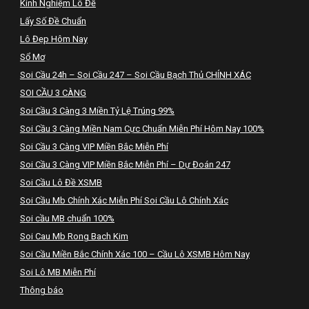
Kinh Nghiệm Lô Đề
Lấy Số Đề Chuẩn
Lô Đẹp Hôm Nay
Sổ Mơ
Soi Cầu 24h – Soi Cầu 247 – Soi Cầu Bạch Thủ CHÍNH XÁC
SOI CẦU 3 CÀNG
Soi Cầu 3 Càng 3 Miền Tỷ Lệ Trúng 99%
Soi Cầu 3 Càng Miền Nam Cực Chuẩn Miễn Phí Hôm Nay 100%
Soi Cầu 3 Càng VIP Miền Bắc Miễn Phí
Soi Cầu 3 Càng VIP Miền Bắc Miễn Phí – Dự Đoán 247
Soi Cầu Lô Đề XSMB
Soi Cầu Mb Chính Xác Miễn Phí Soi Cầu Lô Chính Xác
Soi cầu MB chuẩn 100%
Soi Cau Mb Rong Bach Kim
Soi Cầu Miền Bắc Chính Xác 100 – Cầu Lô XSMB Hôm Nay
Soi Lô MB Miễn Phí
Thông báo