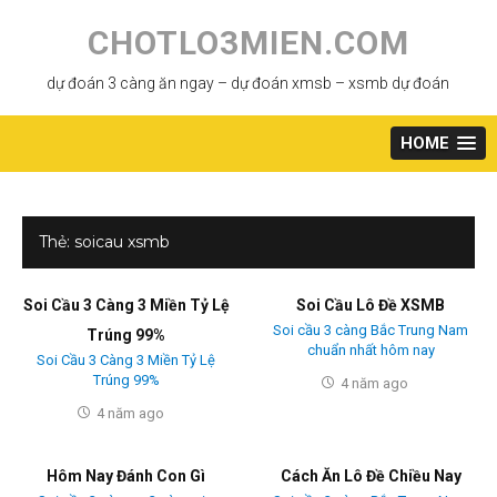
Skip
to
CHOTLO3MIEN.COM
content
dự đoán 3 càng ăn ngay – dự đoán xmsb – xsmb dự đoán
HOME
Thẻ:
soicau xsmb
Soi Cầu 3 Càng 3 Miền Tỷ Lệ
Soi Cầu Lô Đề XSMB
Soi cầu 3 càng Bắc Trung Nam
Trúng 99%
chuẩn nhất hôm nay
Soi Cầu 3 Càng 3 Miền Tỷ Lệ
Trúng 99%
4 năm ago
4 năm ago
Hôm Nay Đánh Con Gì
Cách Ăn Lô Đề Chiều Nay