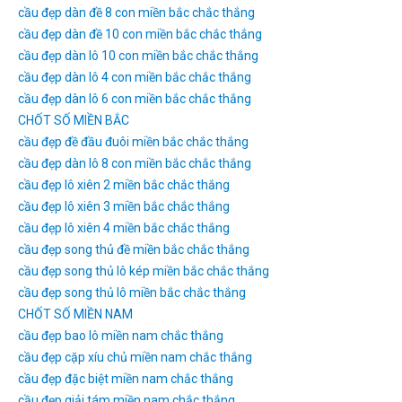
cầu đẹp dàn đề 8 con miền bắc chắc thắng
cầu đẹp dàn đề 10 con miền bắc chắc thắng
cầu đẹp dàn lô 10 con miền bắc chắc thắng
cầu đẹp dàn lô 4 con miền bắc chắc thắng
cầu đẹp dàn lô 6 con miền bắc chắc thắng
CHỐT SỐ MIỀN BẮC
cầu đẹp đề đầu đuôi miền bắc chắc thắng
cầu đẹp dàn lô 8 con miền bắc chắc thắng
cầu đẹp lô xiên 2 miền bắc chắc thắng
cầu đẹp lô xiên 3 miền bắc chắc thắng
cầu đẹp lô xiên 4 miền bắc chắc thắng
cầu đẹp song thủ đề miền bắc chắc thắng
cầu đẹp song thủ lô kép miền bắc chắc thắng
cầu đẹp song thủ lô miền bắc chắc thắng
CHỐT SỐ MIỀN NAM
cầu đẹp bao lô miền nam chắc thắng
cầu đẹp cặp xíu chủ miền nam chắc thắng
cầu đẹp đặc biệt miền nam chắc thắng
cầu đẹp giải tám miền nam chắc thắng