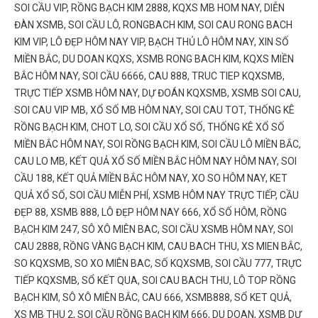
SOI CẦU VIP, RỒNG BẠCH KIM 2888, KQXS MB HOM NAY, DIỄN
ĐÀN XSMB, SOI CẦU LÔ, RONGBACH KIM, SOI CAU RONG BACH
KIM VIP, LÔ ĐẸP HÔM NAY VIP, BẠCH THỦ LÔ HÔM NAY, XIN SỐ
MIỀN BẮC, DU DOAN KQXS, XSMB RONG BACH KIM, KQXS MIỀN
BẮC HÔM NAY, SOI CẦU 6666, CAU 888, TRUC TIEP KQXSMB,
TRỰC TIẾP XSMB HÔM NAY, DỰ ĐOÁN KQXSMB, XSMB SOI CAU,
SOI CAU VIP MB, XỔ SỐ MB HÔM NAY, SOI CAU TOT, THỐNG KÊ
RỒNG BẠCH KIM, CHOT LO, SOI CẦU XỔ SỐ, THỐNG KÊ XỔ SỐ
MIỀN BẮC HÔM NAY, SOI RỒNG BẠCH KIM, SOI CẦU LÔ MIỀN BẮC,
CAU LO MB, KẾT QUẢ XỔ SỐ MIỀN BẮC HÔM NAY HÔM NAY, SOI
CẦU 188, KẾT QUẢ MIỀN BẮC HÔM NAY, XO SO HÔM NAY, KET
QUẢ XỔ SỐ, SOI CẦU MIỄN PHÍ, XSMB HÔM NAY TRỰC TIẾP, CẦU
ĐẸP 88, XSMB 888, LÔ ĐẸP HÔM NAY 666, XỔ SỐ HÔM, RỒNG
BẠCH KIM 247, SÔ XÔ MIÊN BAC, SOI CẦU XSMB HÔM NAY, SOI
CAU 2888, RỒNG VÀNG BẠCH KIM, CAU BACH THU, XS MIEN BẮC,
SO KQXSMB, SO XO MIÊN BAC, SỐ KQXSMB, SOI CẦU 777, TRỰC
TIẾP KQXSMB, SỔ KẾT QUA, SOI CAU BACH THU, LÔ TOP RỒNG
BẠCH KIM, SÔ XÔ MIÊN BẮC, CAU 666, XSMB888, SỔ KET QUẢ,
XS MB THU 2, SOI CẦU RỒNG BẠCH KIM 666, DU DOAN, XSMB DỰ