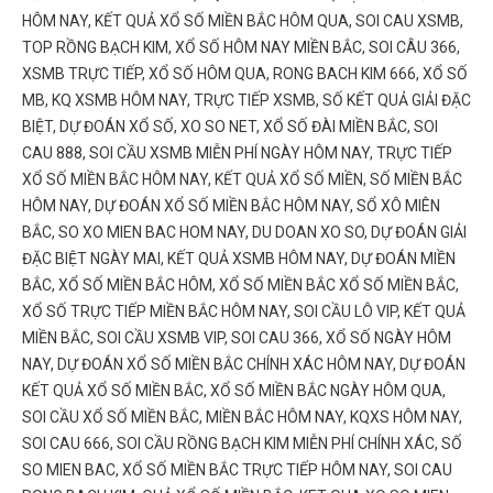
HÔM NAY, KẾT QUẢ XỔ SỐ MIỀN BẮC HÔM QUA, SOI CAU XSMB,
TOP RỒNG BẠCH KIM, XỔ SỐ HÔM NAY MIỀN BẮC, SOI CÂU 366,
XSMB TRỰC TIẾP, XỔ SỐ HÔM QUA, RONG BACH KIM 666, XỔ SỐ
MB, KQ XSMB HÔM NAY, TRỰC TIẾP XSMB, SỐ KẾT QUẢ GIẢI ĐẶC
BIỆT, DỰ ĐOÁN XỔ SỐ, XO SO NET, XỔ SỐ ĐÀI MIỀN BẮC, SOI
CAU 888, SOI CẦU XSMB MIỄN PHÍ NGÀY HÔM NAY, TRỰC TIẾP
XỔ SỐ MIỀN BẮC HÔM NAY, KẾT QUẢ XỔ SỐ MIỀN, SỐ MIỀN BẮC
HÔM NAY, DỰ ĐOÁN XỔ SỐ MIỀN BẮC HÔM NAY, SỔ XÔ MIÊN
BẮC, SO XO MIEN BAC HOM NAY, DU DOAN XO SO, DỰ ĐOÁN GIẢI
ĐẶC BIỆT NGÀY MAI, KẾT QUẢ XSMB HÔM NAY, DỰ ĐOÁN MIỀN
BẮC, XỔ SỐ MIỀN BẮC HÔM, XỔ SỐ MIỀN BẮC XỔ SỐ MIỀN BẮC,
XỔ SỐ TRỰC TIẾP MIỀN BẮC HÔM NAY, SOI CẦU LÔ VIP, KẾT QUẢ
MIỀN BẮC, SOI CẦU XSMB VIP, SOI CAU 366, XỔ SỐ NGÀY HÔM
NAY, DỰ ĐOÁN XỔ SỐ MIỀN BẮC CHÍNH XÁC HÔM NAY, DỰ ĐOÁN
KẾT QUẢ XỔ SỐ MIỀN BẮC, XỔ SỐ MIỀN BẮC NGÀY HÔM QUA,
SOI CẦU XỔ SỐ MIỀN BẮC, MIỀN BẮC HÔM NAY, KQXS HÔM NAY,
SOI CAU 666, SOI CẦU RỒNG BẠCH KIM MIỄN PHÍ CHÍNH XÁC, SỐ
SO MIEN BAC, XỔ SỐ MIỀN BẮC TRỰC TIẾP HÔM NAY, SOI CAU