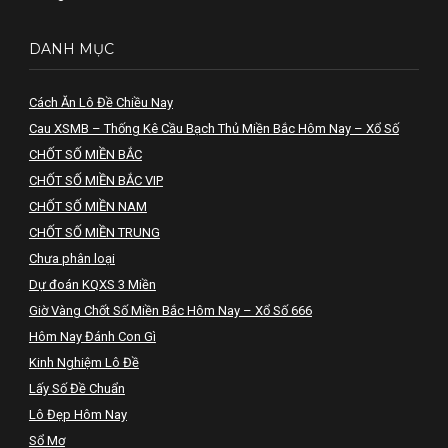
DANH MỤC
Cách Ăn Lô Đề Chiều Nay
Cau XSMB – Thống Kê Cầu Bạch Thủ Miền Bắc Hôm Nay – Xổ Số
CHỐT SỐ MIỀN BẮC
CHỐT SỐ MIỀN BẮC VIP
CHỐT SỐ MIỀN NAM
CHỐT SỐ MIỀN TRUNG
Chưa phân loại
Dự đoán KQXS 3 Miền
Giờ Vàng Chốt Số Miền Bắc Hôm Nay – Xổ Số 666
Hôm Nay Đánh Con Gì
Kinh Nghiệm Lô Đề
Lấy Số Đề Chuẩn
Lô Đẹp Hôm Nay
Sổ Mơ