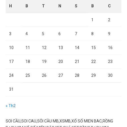
H
B
T
N
S
B
C
1
2
3
4
5
6
7
8
9
10
11
12
13
14
15
16
17
18
19
20
21
22
23
24
25
26
27
28
29
30
31
« Th2
SOI CẦU,SOI CAU,SÔI CẦU MB,XSMB,XỔ SỐ MIEN BAC,RỒNG