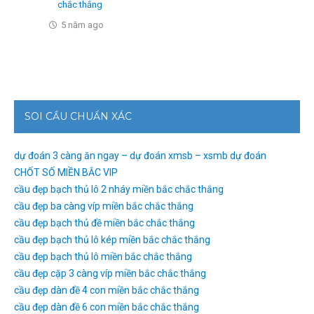
chắc thắng
5 năm ago
SOI CẦU CHUẨN XÁC
dự đoán 3 càng ăn ngay – dự đoán xmsb – xsmb dự đoán
CHỐT SỐ MIỀN BẮC VIP
cầu đẹp bạch thủ lô 2 nháy miền bắc chắc thắng
cầu đẹp ba càng víp miền bắc chắc thắng
cầu đẹp bạch thủ đề miền bắc chắc thắng
cầu đẹp bạch thủ lô kép miền bắc chắc thắng
cầu đẹp bạch thủ lô miền bắc chắc thắng
cầu đẹp cặp 3 càng víp miền bắc chắc thắng
cầu đẹp dàn đề 4 con miền bắc chắc thắng
cầu đẹp dàn đề 6 con miền bắc chắc thắng