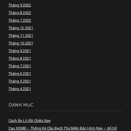
Tháng 9 2022
Tháng 8 2022
Tháng 7 2022
Tháng 12 2021
Tháng 11 2021
Tháng 10 2021
Tháng 9 2021
Tháng 8 2021
Tháng 7 2021
Tháng 6 2021
Tháng 5 2021
Tháng 4 2021
DANH MỤC
Cách Ăn Lô Đề Chiều Nay
Cau XSMB – Thống Kê Cầu Bạch Thủ Miền Bắc Hôm Nay – Xổ Số