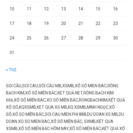
10
11
12
13
14
15
16
17
18
19
20
21
22
23
24
25
26
27
28
29
30
31
« Th2
SOI CẦU,SOI CAU,SÔI CẦU MB,XSMB,XỔ SỐ MIEN BAC,RỒNG
BẠCH KIM,XỔ SỐ MIÊN BẮC,KET QUẢ NET,RỒNG BẠCH KIM
666,XỔ SỐ MIỀN BAC,XO SỐ MIỀN BẮC,RONGBẠCHKIM,KẾT QUẢ
XỔ SỐ,KQXSMB,KET QUA XS MB,KQ XSMB,MINH NGỌC,XÔ
SỐ,XỔ SO MIỀN BẮC,SOI CAU MIEN PHI 888,DU DOAN XS MB,DU
DOAN XO SO MIEN BAC,XỔ SỐ MIỀN BẮC, SXMB,KẾT QUA
XSMB,XỔ SỐ MIÊN BẮC HÔM NAY,XÔ SÔ MIÊN BĂC,KẾT QUẢ XỔ