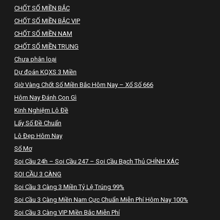
CHỐT SỐ MIỀN BẮC
CHỐT SỐ MIỀN BẮC VIP
CHỐT SỐ MIỀN NAM
CHỐT SỐ MIỀN TRUNG
Chưa phân loại
Dự đoán KQXS 3 Miền
Giờ Vàng Chốt Số Miền Bắc Hôm Nay – Xổ Số 666
Hôm Nay Đánh Con Gì
Kinh Nghiệm Lô Đề
Lấy Số Đề Chuẩn
Lô Đẹp Hôm Nay
Sổ Mơ
Soi Cầu 24h – Soi Cầu 247 – Soi Cầu Bạch Thủ CHÍNH XÁC
SOI CẦU 3 CÀNG
Soi Cầu 3 Càng 3 Miền Tỷ Lệ Trúng 99%
Soi Cầu 3 Càng Miền Nam Cực Chuẩn Miễn Phí Hôm Nay 100%
Soi Cầu 3 Càng VIP Miền Bắc Miễn Phí