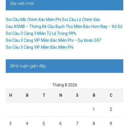
Bài viết mới
Soi Cầu Mb Chính Xác Miễn Phí Soi Cầu Lô Chính Xác
Cau XSMB – Thống Kê Cầu Bạch Thủ Miền Bắc Hôm Nay – Xổ Số
Soi Cầu 3 Càng 3 Miền Tỷ Lệ Trúng 99%
Soi Cầu 3 Càng VIP Miền Bắc Miễn Phí – Dự Đoán 247
Soi Cầu 3 Càng VIP Miền Bắc Miễn Phí
Bình luận gần đây
Tháng 8 2026
H
B
T
N
S
B
C
1
2
3
4
5
6
7
8
9