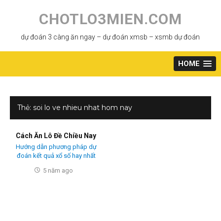
Skip
to
CHOTLO3MIEN.COM
content
dự đoán 3 càng ăn ngay – dự đoán xmsb – xsmb dự đoán
HOME
Thẻ:
soi lo ve nhieu nhat hom nay
Cách Ăn Lô Đề Chiều Nay
Hướng dẫn phương pháp dự
đoán kết quả xổ số hay nhất
5 năm ago