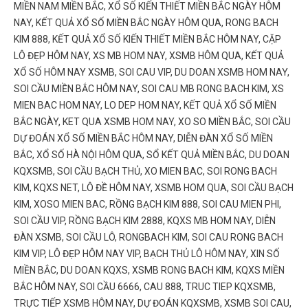
MIỀN NAM MIỀN BẮC, XỔ SỐ KIẾN THIẾT MIỀN BẮC NGÀY HÔM
NAY, KẾT QUẢ XỔ SỐ MIỀN BẮC NGÀY HÔM QUA, RONG BACH
KIM 888, KẾT QUẢ XỔ SỐ KIẾN THIẾT MIỀN BẮC HÔM NAY, CẶP
LÔ ĐẸP HÔM NAY, XS MB HOM NAY, XSMB HÔM QUA, KẾT QUẢ
XỔ SỐ HÔM NAY XSMB, SOI CAU VIP, DU DOAN XSMB HOM NAY,
SOI CẦU MIỀN BẮC HÔM NAY, SOI CAU MB RONG BACH KIM, XS
MIEN BAC HOM NAY, LO DEP HOM NAY, KẾT QUẢ XỔ SỐ MIỀN
BẮC NGÀY, KET QUA XSMB HOM NAY, XO SO MIỀN BẮC, SOI CẦU
DỰ ĐOÁN XỔ SỐ MIỀN BẮC HÔM NAY, DIỄN ĐÀN XỔ SỐ MIỀN
BẮC, XỔ SỐ HÀ NỘI HÔM QUA, SỔ KẾT QUẢ MIỀN BẮC, DU DOAN
KQXSMB, SOI CẦU BẠCH THỦ, XO MIEN BAC, SOI RONG BACH
KIM, KQXS NET, LÔ ĐỀ HÔM NAY, XSMB HOM QUA, SOI CẦU BẠCH
KIM, XOSO MIEN BAC, RỒNG BẠCH KIM 888, SOI CAU MIEN PHI,
SOI CẦU VIP, RỒNG BẠCH KIM 2888, KQXS MB HOM NAY, DIỄN
ĐÀN XSMB, SOI CẦU LÔ, RONGBACH KIM, SOI CAU RONG BACH
KIM VIP, LÔ ĐẸP HÔM NAY VIP, BẠCH THỦ LÔ HÔM NAY, XIN SỐ
MIỀN BẮC, DU DOAN KQXS, XSMB RONG BACH KIM, KQXS MIỀN
BẮC HÔM NAY, SOI CẦU 6666, CAU 888, TRUC TIEP KQXSMB,
TRỰC TIẾP XSMB HÔM NAY, DỰ ĐOÁN KQXSMB, XSMB SOI CAU,