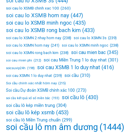
soi cau lo XSMB 3s
(444)
soi cau lo XSMB chinh xac 100
(260)
soi cau lo XSMB hom nay
(447)
soi cau lo XSMB minh ngoc
(435)
soi cau lo XSMB rong bach kim
(433)
soi cau lo XSMN 2 nhay hom nay
(238)
soi cau lo XSMN 3s
(239)
soi cau lo XSMN hom nay
(241)
soi cau lo XSMN minh ngoc
(238)
soi cau mien bac
(345)
soi cau lo XSMN rong bach kim
(238)
soi cau Miền Trung 1 lo duy nhat
(301)
soi cau mien phi
(212)
soi cau XSMB 1 lo duy nhat
(416)
soicauvip24h
(198)
soi cầu
(310)
soi cau XSMN 1 lo duy nhat
(239)
Soi cầu chính xác nhất hôm nay
(215)
Soi cầu Dự đoán XSMB chính xác 100
(273)
soi cầu lô
(430)
soi cầu kết quả xổ số miền bắc
(193)
soi cầu lô kép miền trung
(304)
soi cầu lô kép xsmb
(453)
soi cầu lô Miền Trung chuẩn
(299)
soi cầu lô mn âm dương
(1444)