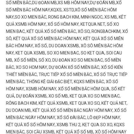
SỐ MIỀN BẮC,DU ĐOAN MB,XS MB HÔM NAY,DỰ ĐOÁN MB,XỔ
SỐ MIỀN BẮC HÔM NAY,KQXS, XSTD,XÔ SỐ MIỀN BẮC HÔM
NAY,SO XO MIEN BẮC, RONG BACH KIM, MINH NGOC, XS MB, KÊT
QUẢ XSMB HÔM NAY, XỔ SỐ HÔM NAY, KETQUA NET, SỐ XO
MIEN BAC, KẾT QUẢ XỔ SỐ MIÊN BẮC, XÔ SO, RONGBACHKIM, XỔ
SÔ, KẾT QUẢ XỔ SỐ MIỀN BẮC HÔM NAY, KẾT QUẢ XỔ SỐ MIÊN
BẮC HÔM NAY, XỔ SỐ, DU DOAN XSMB, XÔ SÔ MIÊN BĂC HÔM
NAY, KET QUA XSMB, SO XO MIEN BAC, SO KET QUA, SOI CAU
MB, XỔ SỐ MIỀN, SỐ XO, DU ĐOAN XO SO MIEN BAC, SỐ MIỀN
BẮC, XO SO HOM NAY, DỰ ĐOÁN XỔ SỐ MIỀN BẮC, XỔ SỐ KIẾN
THIẾT MIỀN BẮC, TRỰC TIẾP XỔ SỐ MIỀN BẮC, XỔ SỐ TRỰC TIẾP
MIỀN BẮC, THỐNG KÊ GIẢI ĐẶC BIỆT, KQXS MIỀN BẮC, XÔ SỐ
HÔM NAY, XSMB HÔM NAY, XỔ SỐ MIỀN BẮC HÔM QUA, SỔ KẾT
QUẢ, DỰ ĐOÁN XSMB, XO SỐ MB, KET QUA XO SO MIEN BAC,
RÔNG BACH KIM, KẾT QUẢ XSMB, KET QUA XO SO, KẾT QUẢ NET,
DU DOAN MB, KẾT QUẢ XỔ SỐ MIỀN BẮC NGÀY HÔM NAY, XỔ SỐ
MIỀN BẮC NGÀY HÔM NAY, XỔ SỐ ĐÀI BẮC, LÔ ĐẸP HÔM NAY,
KẾT QUẢ XỔ SỐ HÔM NAY, XSMB THU 2, KET QUA SO XO, KQXS
MIEN BẮC, SOI CẦU XSMB, KẾT QUẢ XỔ SỐ MB, XÔ SỐ HÔM NAY